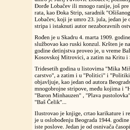
Đorđe Lobačev ili mnogo ranije, još pr
rata, kao Đoka Strip, saradnik "Ošišanog 
Lobačev, koji je umro 23. jula, jedan je
stripa i istaknuti autor nezaboravnih ost
Rođen je u Skadru 4. marta 1909. godine
službovao kao ruski konzul. Kršten je na
godine detinjstva proveo je, u vreme Ba
Kosovskoj Mitrovici, a zatim na Kritu i
Tridesetih godina u listovima "Mika Mi
carstvo", a zatim i u "Politici" i "Polit
objavljuje, kao jedan od autora Beograd
mnogobrojne stripove, među kojima i "
"Baron Minhauzen" , "Plava pustolovka"
"Baš Čelik"...
Ilustrovao je knjige, crtao karikature i
je u oslobođenju Beograda 1944. godine 
iste poslove. Jedan je od osnivača časopi