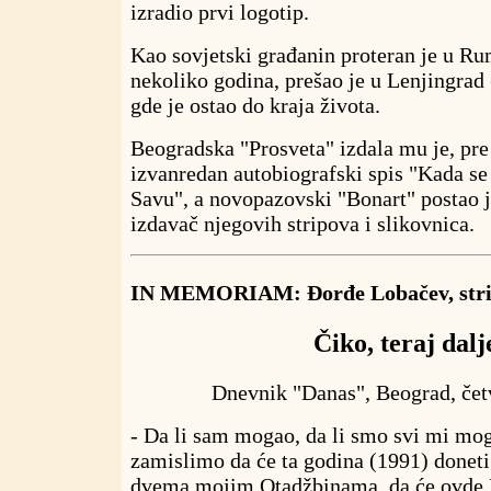
izradio prvi logotip.
Kao sovjetski građanin proteran je u Ru
nekoliko godina, prešao je u Lenjingrad 
gde je ostao do kraja života.
Beogradska "Prosveta" izdala mu je, pre
izvanredan autobiografski spis "Kada se
Savu", a novopazovski "Bonart" postao j
izdavač njegovih stripova i slikovnica.
IN MEMORIAM: Đorđe Lobačev, stri
Čiko, teraj dalj
Dnevnik "Danas", Beograd, četv
- Da li sam mogao, da li smo svi mi mogl
zamislimo da će ta godina (1991) donet
dvema mojim Otadžbinama, da će ovde 