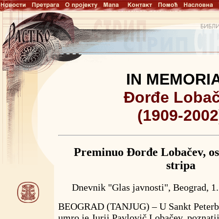
IN MEMORI
Đorđe Loba
(1909-2002
Preminuo Đorđe Lobačev, os
stripa
Dnevnik "Glas javnosti", Beograd, 1.
BEOGRAD (TANJUG) – U Sankt Peterbur
umro je Jurij Pavlovič Lobačev, poznatij