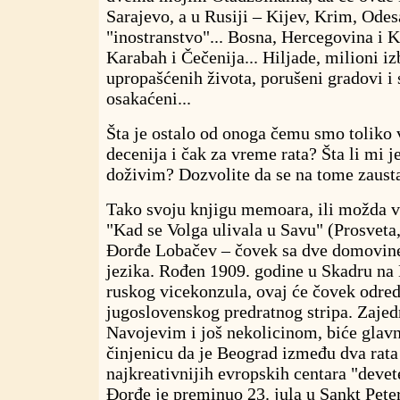
Sarajevo, a u Rusiji – Kijev, Krim, Odesa
"inostranstvo"... Bosna, Hercegovina i K
Karabah i Čečenija... Hiljade, milioni iz
upropašćenih života, porušeni gradovi i s
osakaćeni...
Šta je ostalo od onoga čemu smo toliko 
decenija i čak za vreme rata? Šta li mi j
doživim? Dozvolite da se na tome zaust
Tako svoju knjigu memoara, ili možda v
"Kad se Volga ulivala u Savu" (Prosveta
Đorđe Lobačev – čovek sa dve domovine
jezika. Rođen 1909. godine u Skadru na 
ruskog vicekonzula, ovaj će čovek odred
jugoslovenskog predratnog stripa. Zaje
Navojevim i još nekolicinom, biće glavn
činjenicu da je Beograd između dva rata
najkreativnijih evropskih centara "devet
Đorđe je preminuo 23. jula u Sankt Pete