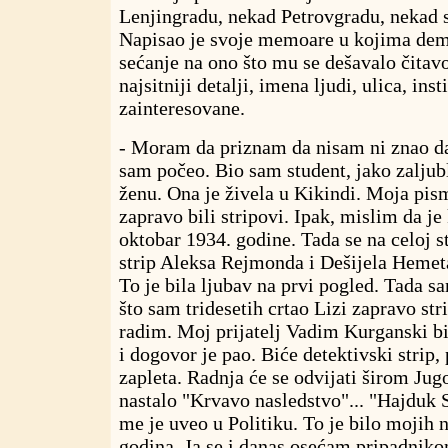
Lenjingradu, nekad Petrovgradu, nekad 
Napisao je svoje memoare u kojima dem
sećanje na ono što mu se dešavalo čitavo
najsitniji detalji, imena ljudi, ulica, ins
zainteresovane.
- Moram da priznam da nisam ni znao da 
sam počeo. Bio sam student, jako zaljub
ženu. Ona je živela u Kikindi. Moja pism
zapravo bili stripovi. Ipak, mislim da je
oktobar 1934. godine. Tada se na celoj s
strip Aleksa Rejmonda i Dešijela Hemeta
To je bila ljubav na prvi pogled. Tada sa
što sam tridesetih crtao Lizi zapravo str
radim. Moj prijatelj Vadim Kurganski bio
i dogovor je pao. Biće detektivski strip,
zapleta. Radnja će se odvijati širom Jugo
nastalo "Krvavo nasledstvo"... "Hajduk S
me je uveo u Politiku. To je bilo mojih
godina. Ja se i danas osećam pripadniko