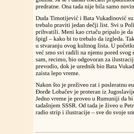
predratne. Ona tada nije bila samo novina
Duda Timotijević i Bata Vukadinović su 
trebalo praviti jedan dečji list. Svi u Pol
prihvatili. Meni kao crtaču pripalo je d
špigl – kako bi to trebalo da izgleda. T
u stvaranju ovog kultnog lista. U početku
već smo svi radili na njemu pored svog 
sam, recimo, bio odgovoran za ilustracij
prevodio, dok je urednik bio Bata Vukadi
zaista lepo vreme.
Nakon što je preživeo rat i posleratnu eu
Đorđe Lobačev je proteran iz Jugoslavij
Jedno vreme je proveo u Rumuniji da bi
tadašnjem SSSR. Od tada je živeo u Pet
radio strip i ilustracije – sve do svoje sm