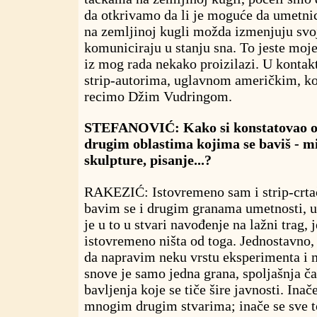
da otkrivamo da li je moguće da umetnici
na zemljinoj kugli možda izmenjuju svoj
komuniciraju u stanju sna. To jeste moje
iz mog rada nekako proizilazi. U konta
strip-autorima, uglavnom američkim, ko
recimo Džim Vudringom.
STEFANOVIĆ: Kako si konstatovao o
drugim oblastima kojima se baviš - m
skulpture, pisanje...?
RAKEZIĆ: Istovremeno sam i strip-crtač,
bavim se i drugim granama umetnosti, 
je u to u stvari navođenje na lažni trag, j
istovremeno ništa od toga. Jednostavno,
da napravim neku vrstu eksperimenta i 
snove je samo jedna grana, spoljašnja 
bavljenja koje se tiče šire javnosti. Inač
mnogim drugim stvarima; inače se sve 