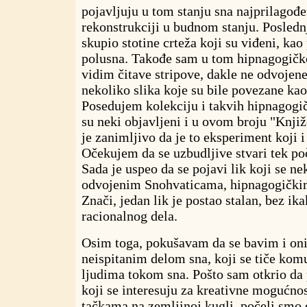
pojavljuju u tom stanju sna najprilagođe
rekonstrukciji u budnom stanju. Posledn
skupio stotine crteža koji su viđeni, kao 
polusna. Takođe sam u tom hipnagogičk
vidim čitave stripove, dakle ne odvojene
nekoliko slika koje su bile povezane kao 
Posedujem kolekciju i takvih hipnagogič
su neki objavljeni i u ovom broju "Knji
je zanimljivo da je to eksperiment koji i 
Očekujem da se uzbudljive stvari tek po
Sada je uspeo da se pojavi lik koji se ne
odvojenim Snohvaticama, hipnagogički
Znači, jedan lik je postao stalan, bez i
racionalnog dela.
Osim toga, pokušavam da se bavim i o
neispitanim delom sna, koji se tiče kom
ljudima tokom sna. Pošto sam otkrio da p
koji se interesuju za kreativne mogućno
tačkama na zemljinoj kugli, počeli smo