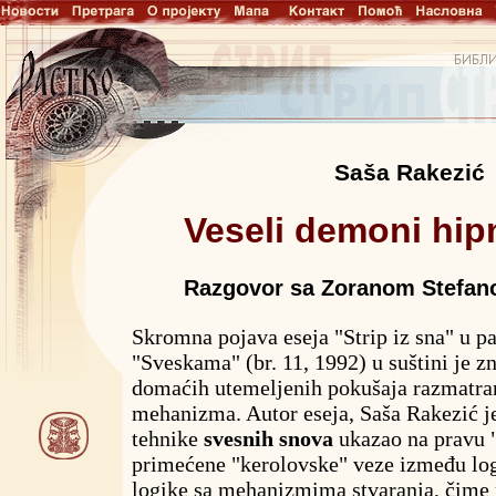
Saša Rakezić
Veseli demoni hip
Razgovor sa Zoranom Stefano
Skromna pojava eseja "Strip iz sna" u 
"Sveskama" (br. 11, 1992) u suštini je zn
domaćih utemeljenih pokušaja razmatran
mehanizma. Autor eseja, Saša Rakezić j
tehnike
svesnih snova
ukazao na pravu "
primećene "kerolovske" veze između log
logike sa mehanizmima stvaranja, čime 