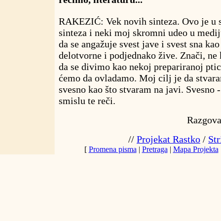
RAKEZIĆ: Vek novih sinteza. Ovo je u s
sinteza i neki moj skromni udeo u mediju
da se angažuje svest jave i svest sna ka
delotvorne i podjednako žive. Znači, n
da se divimo kao nekoj prepariranoj ptic
ćemo da ovladamo. Moj cilj je da stvara
svesno kao što stvaram na javi. Svesno 
smislu te reči.
Razgova
//
Projekat Rastko
/
Str
[
Promena pisma
|
Pretraga
|
Mapa Projekta