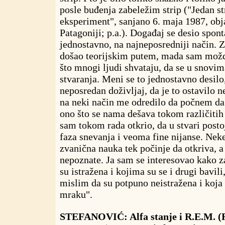
posle buđenja zabeležim strip ("Jedan st
eksperiment", sanjano 6. maja 1987, ob
Patagoniji; p.a.). Događaj se desio spon
jednostavno, na najneposredniji način. 
došao teorijskim putem, mada sam možd
što mnogi ljudi shvataju, da se u snovima
stvaranja. Meni se to jednostavno desilo
neposredan doživljaj, da je to ostavilo n
na neki način me odredilo da počnem da
ono što se nama dešava tokom različitih
sam tokom rada otkrio, da u stvari posto
faza snevanja i veoma fine nijanse. Neke
zvanična nauka tek počinje da otkriva, 
nepoznate. Ja sam se interesovao kako z
su istražena i kojima su se i drugi bavili
mislim da su potpuno neistražena i koja
mraku".
STEFANOVIĆ: Alfa stanje i R.E.M. (