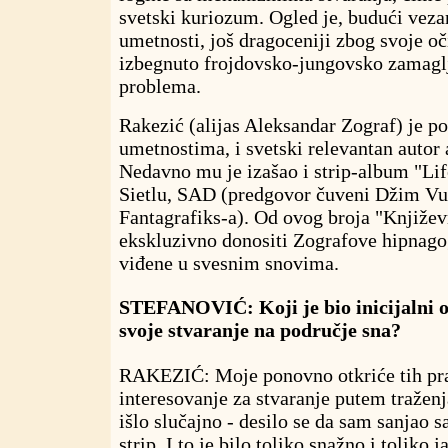
svetski kuriozum. Ogled je, budući veza
umetnosti, još dragoceniji zbog svoje oč
izbegnuto frojdovsko-jungovsko zamagl
problema.
Rakezić (alijas Aleksandar Zograf) je po
umetnostima, i svetski relevantan autor 
Nedavno mu je izašao i strip-album "Lif
Sietlu, SAD (predgovor čuveni Džim Vud
Fantagrafiks-a). Od ovog broja "Književ
ekskluzivno donositi Zografove hipnagog
viđene u svesnim snovima.
STEFANOVIĆ: Koji je bio inicijalni o
svoje stvaranje na područje sna?
RAKEZIĆ: Moje ponovno otkriće tih pras
interesovanje za stvaranje putem traženja 
išlo slučajno - desilo se da sam sanjao 
strip. I to je bilo toliko snažno i toliko