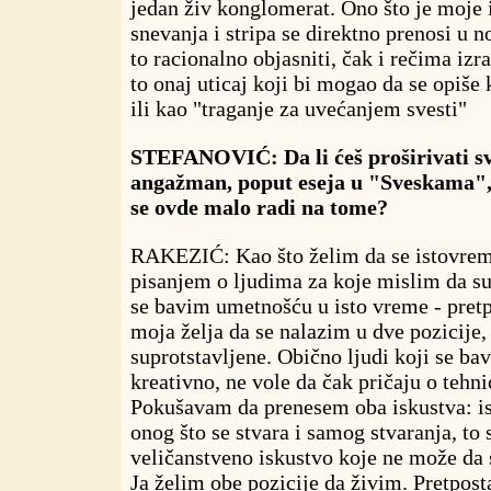
jedan živ konglomerat. Ono što je moje 
snevanja i stripa se direktno prenosi u n
to racionalno objasniti, čak i rečima izra
to onaj uticaj koji bi mogao da se opiše
ili kao "traganje za uvećanjem svesti"
STEFANOVIĆ: Da li ćeš proširivati sv
angažman, poput eseja u "Sveskama",
se ovde malo radi na tome?
RAKEZIĆ: Kao što želim da se istovre
pisanjem o ljudima za koje mislim da su
se bavim umetnošću u isto vreme - pretp
moja želja da se nalazim u dve pozicije,
suprotstavljene. Obično ljudi koji se ba
kreativno, ne vole da čak pričaju o tehni
Pokušavam da prenesem oba iskustva: i
onog što se stvara i samog stvaranja, to 
veličanstveno iskustvo koje ne može da 
Ja želim obe pozicije da živim. Pretpost