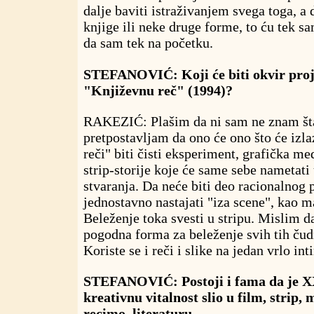
dalje baviti istraživanjem svega toga, a d
knjige ili neke druge forme, to ću tek sa
da sam tek na početku.
STEFANOVIĆ: Koji će biti okvir proje
"Književnu reč" (1994)?
RAKEZIĆ: Plašim da ni sam ne znam šta 
pretpostavljam da ono će ono što će izla
reči" biti čisti eksperiment, grafička med
strip-storije koje će same sebe nametat
stvaranja. Da neće biti deo racionalnog 
jednostavno nastajati "iza scene", kao ma
Beleženje toka svesti u stripu. Mislim da
pogodna forma za beleženje svih tih ču
Koriste se i reči i slike na jedan vrlo int
STEFANOVIĆ: Postoji i fama da je X
kreativnu vitalnost slio u film, strip, 
recimo, literaturu...