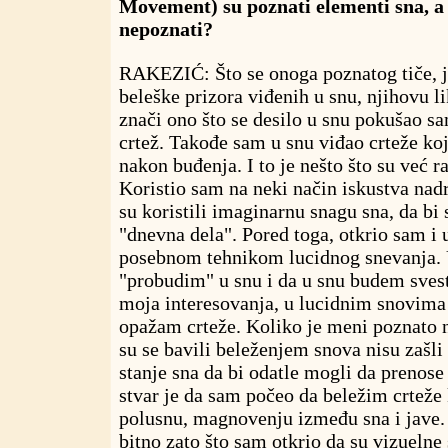
Movement) su poznati elementi sna, a k
nepoznati?
RAKEZIĆ: Što se onoga poznatog tiče, j
beleške prizora viđenih u snu, njihovu l
znači ono što se desilo u snu pokušao s
crtež. Takođe sam u snu viđao crteže ko
nakon buđenja. I to je nešto što su već r
Koristio sam na neki način iskustva nadr
su koristili imaginarnu snagu sna, da bi 
"dnevna dela". Pored toga, otkrio sam i
posebnom tehnikom lucidnog snevanja. 
"probudim" u snu i da u snu budem sves
moja interesovanja, u lucidnim snovim
opažam crteže. Koliko je meni poznato n
su se bavili beleženjem snova nisu zašl
stanje sna da bi odatle mogli da prenose 
stvar je da sam počeo da beležim crteže
polusnu, magnovenju između sna i jave.
bitno zato što sam otkrio da su vizuelne 