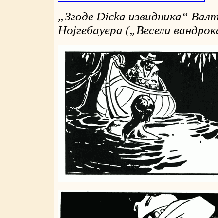
„
Згоде Dicka извидника
“
Валт
Нојгебауера (
„
Весели вандро