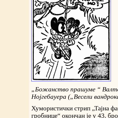
„
Божанство прашуме
“
Валте
Нојгебауера (
„
Весели вандро
Хумористички стрип „Тајна ф
гробнице“ окончан је у 43. бро