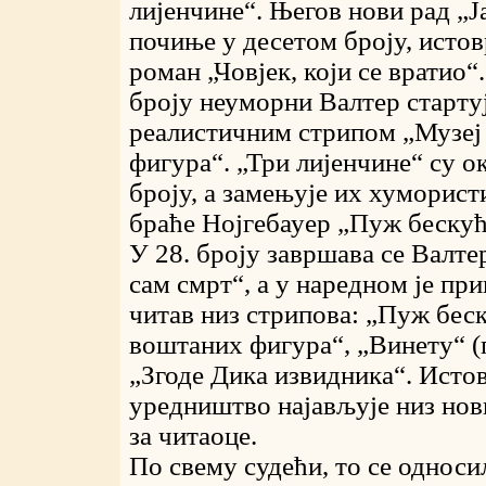
лијенчине“. Његов нови рад „Ј
почиње у десетом броју, истов
роман „Човјек, који се вратио“
броју неуморни Валтер старту
реалистичним стрипом „Музеј
фигура“. „Три лијенчине“ су о
броју, а замењује их хуморист
браће Нојгебауер „Пуж бескућ
У 28. броју завршава се Валте
сам смрт“, а у наредном је при
читав низ стрипова: „Пуж бес
воштаних фигура“, „Винету“ (
„Згоде Дика извидника“. Исто
уредништво најављује низ нов
за читаоце.
По свему судећи, то се односи