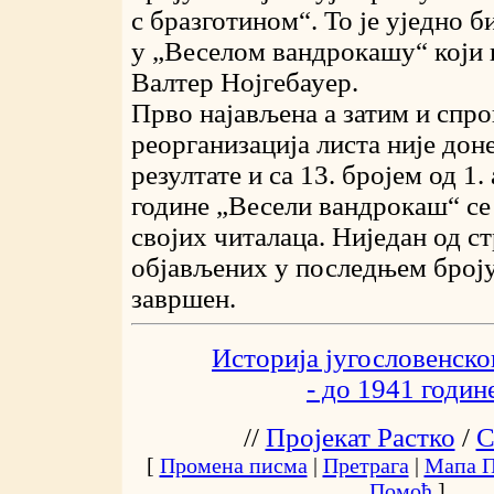
с бразготином“. То је уједно б
у „Веселом вандрокашу“ који 
Валтер Нојгебауер.
Прво најављена а затим и спр
реорганизација листа није дон
резултате и са 13. бројем од 1.
године „Весели вандрокаш“ се
својих читалаца. Ниједан од с
објављених у последњем броју
завршен.
Историја југословенског
- до 1941 годин
//
Пројекат Растко
/
С
[
Промена писма
|
Претрага
|
Мапа П
Помоћ
]