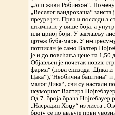
„Још живи Робинзон“. Поменут
„Веселог вандрокаша“ заиста 
преуређен. Прва и последња ст
штампане у више боја, а унут
или црној боји. У заглављу лис
цртеж буба-маре. У импресуму
потписан је само Валтер Нојге
је и до повећања цене на 1,50 
Објављен је почетак нових ст
фарма“ (нова епизода „Цика и
Цака“),“Необична баштина“ и 
малог Дика“, сви су настали п
неуморног Валтера Нојгебауер
Од 7. броја браћа Нојгебауер 
„Насрадин Хоџу“ из листа „Око
броју се појављује први увозн