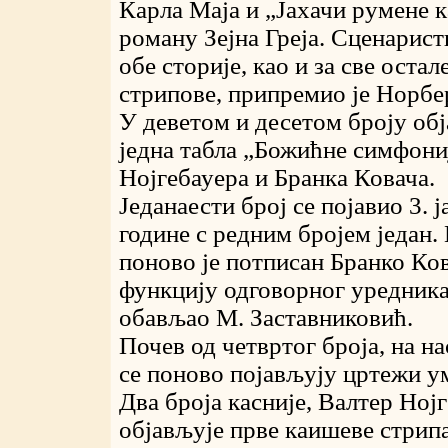
Карла Маја и „Јахачи румене 
роману Зејна Греја. Сценарист
обе сторије, као и за све оста
стрипове, припремио је Норбе
У деветом и десетом броју обј
једна табла „Божићне симфониј
Нојгебауера и Бранка Ковача.
Једанаести број се појавио 3. 
године с редним бројем један.
поново је потписан Бранко Ков
функцију одговорног уредника
обављао М. Заставниковић.
Почев од четвртог броја, на н
се поново појављују цртежи у
Два броја касније, Валтер Ној
објављује прве каишеве стрип