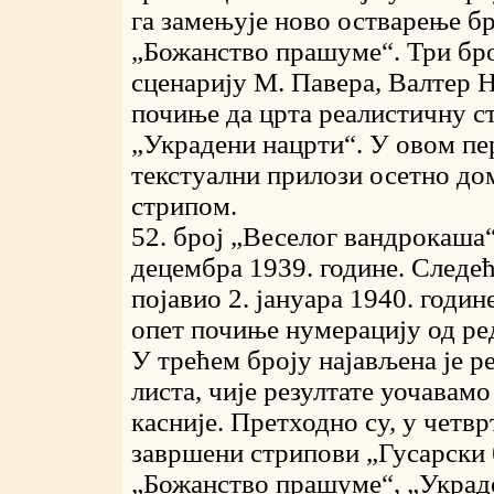
га замењује ново остварење б
„Божанство прашуме“. Три број
сценарију М. Павера, Валтер 
почиње да црта реалистичну с
„Украдени нацрти“. У овом п
текстуални прилози осетно до
стрипом.
52. број „Веселог вандрокаша“
децембра 1939. године. Следећ
појавио 2. јануара 1940. годин
опет почиње нумерацију од ред
У трећем броју најављена је р
листа, чије резултате уочавамо
касније. Претходно су, у четвр
завршени стрипови „Гусарски 
„Божанство прашуме“, „Украд