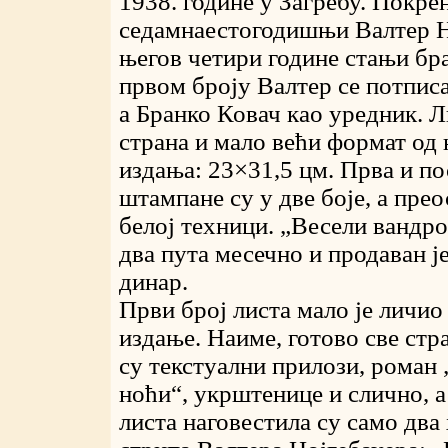
1938. године у Загребу. Покрен
седамнаестогодишњи Валтер Н
његов четири године стањи бр
првом броју Валтер се потписа
а Бранко Ковач као уредник. Л
страна и мало већи формат од
издања: 23×31,5 цм. Прва и п
штампане су у две боје, а прео
белој техници. „Весели вандро
два пута месечно и продаван је
динар.
Први број листа мало је личио 
издање. Наиме, готово све ст
су текстуални прилози, роман 
ноћи“, укрштенице и слично, а
листа наговестила су само дв