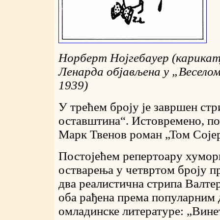
Норберт Нојгебауер (карикат
Ленарда објављена у
„
Весело
1939)
У трећем броју је завршен стр
оставштина“. Истовремено, поч
Марк Твенов роман „Том Сојер
Постојећем репертоару хумор
остварења у четвртом броју п
два реалистична стрипа Валтер
оба рађена према популарним
омладинске литературе: „Вине