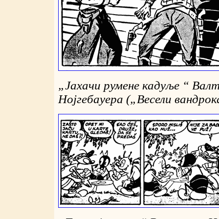
„
Јахачи румене кадуље
“
Валт
Нојгебауера (
„
Весели вандро