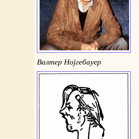
Валтер Нојгебауер