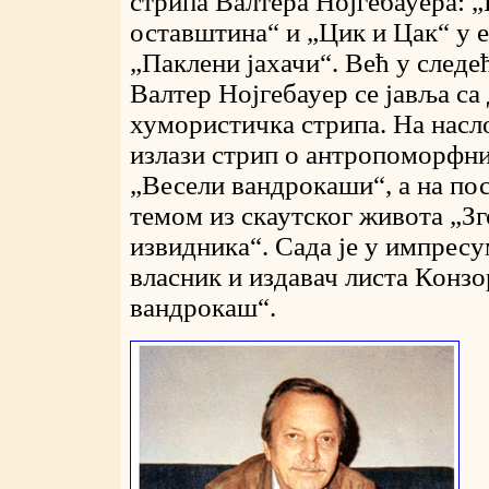
стрипа Валтера Нојгебауера: „
оставштина“ и „Цик и Цак“ у 
„Паклени јахачи“. Већ у следе
Валтер Нојгебауер се јавља са
хумористичка стрипа. На насл
излази стрип о антропоморфн
„Весели вандрокаши“, а на по
темом из скаутског живота „З
извидника“. Сада је у импресум
власник и издавач листа Конзо
вандрокаш“.