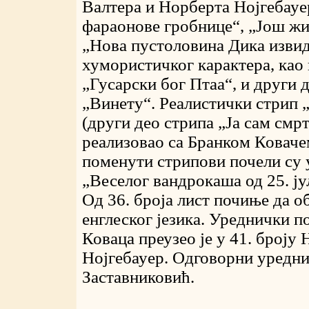
Валтера и Норберта Нојгебауер
фараонове гробнице“, „Још жи
„Нова пустоловина Дика извид
хумористичког карактера, као 
„Гусарски бог Птаа“, и други 
„Винету“. Реалистички стрип 
(други део стрипа „Ја сам смрт
реализовао са Бранком Коваче
поменути стрипови почели су у
„Веселог вандрокаша од 25. ју
Од 36. броја лист почиње да об
енглеског језика. Уреднички по
Коваца преузео је у 41. броју
Нојгебауер. Одговорни уредни
Заставниковић.