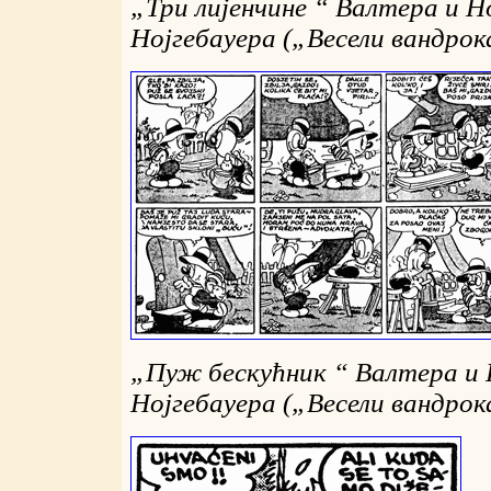
„
Три лијенчине
“
Валтера и Н
Нојгебауера (
„
Весели вандро
„
Пуж бескућник
“
Валтера и
Нојгебауера (
„
Весели вандро