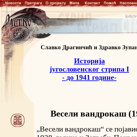
Славко Драгинчић и Здравко Зупа
Историја
југословенског стрипа I
- до 1941 године-
Весели вандрокаш (1
„Весели вандрокаш“ се појави