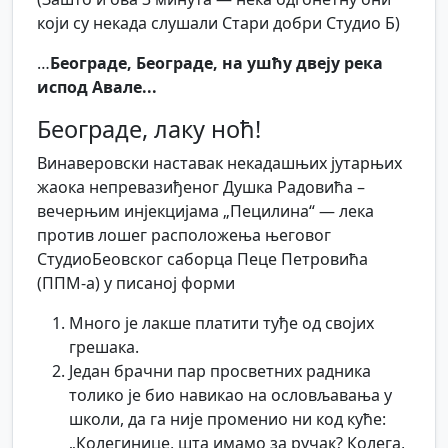
који су некада слушали Стари добри Студио Б)
…
Београде, Београде, на ушћу двеју река
испод Авале...
Београде, лаку ноћ!
Винаверовски наставак некадашњих јутарњих
жаока непревазиђеног Душка Радовића –
вечерњим инјекцијама „Пецилина“ — лека
против лошег расположења његовог
СтудиоБеовског саборца Пеце Петровића
(ППМ-а) у писаној форми
Много је лакше платити туђе од својих
грешака.
Један брачни пар просветних радника
толико је био навикао на ословљавања у
школи, да га није променио ни код куће:
„Колегинице, шта имамо за ручак? Колега,