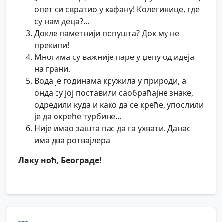
опет си свратио у кафану! Колегинице, где
су нам деца?...
Докле паметнији попушта? Док му не
прекипи!
Многима су важније паре у џепу од идеја
на грани.
Вода је годинама кружила у природи, а
онда су јој поставили саобраћајне знаке,
одредили куда и како да се креће, упослили
је да окреће турбине...
Није имао зашта пас да га ухвати. Данас
има два ротвајлера!
Лаку ноћ, Београде!