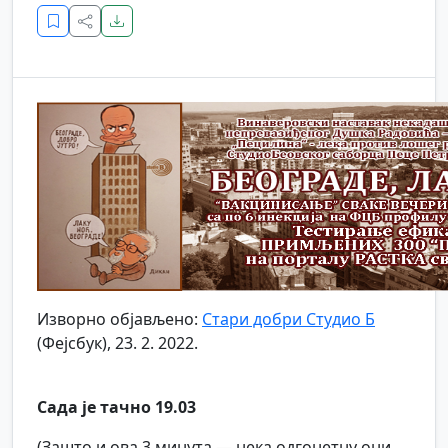
Изворно објављено:
Стари добри Студио Б
(Фејсбук), 23. 2. 2022.
Сада је тачно 19.03
(Зашто и ова 3 минута — нека одгонетну они