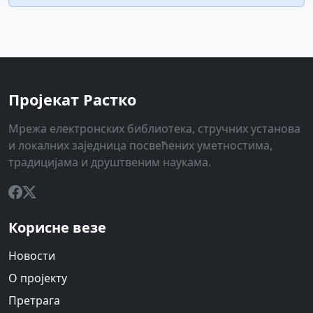
Пројекат Растко
Мрежа електронских библиотека, стручних установа
и локалних заједница посвећених уметностима,
традицијама и друштвеним наукама.
Корисне везе
Новости
О пројекту
Претрага