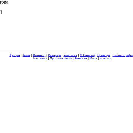
rona.
]
Аутори
|
Језик
|
Фолклор
|
Историја
|
Уметност
|
О Пољској
|
Преводи
|
Библиографи
Насловна
|
Промена писма
|
Новости
|
Мапа
|
Контакт