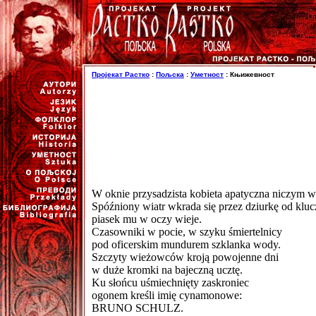
Пројекат Растко
:
Пољска
:
Уметност
: Књижевност
W oknie przysadzista kobieta apatyczna niczym w
Spóźniony wiatr wkrada się przez dziurkę od kluc
piasek mu w oczy wieje.
Czasowniki w pocie, w szyku śmiertelnicy
pod oficerskim mundurem szklanka wody.
Szczyty wieżowców kroją powojenne dni
w duże kromki na bajeczną ucztę.
Ku słońcu uśmiechnięty zaskroniec
ogonem kreśli imię cynamonowe:
BRUNO SCHULZ.