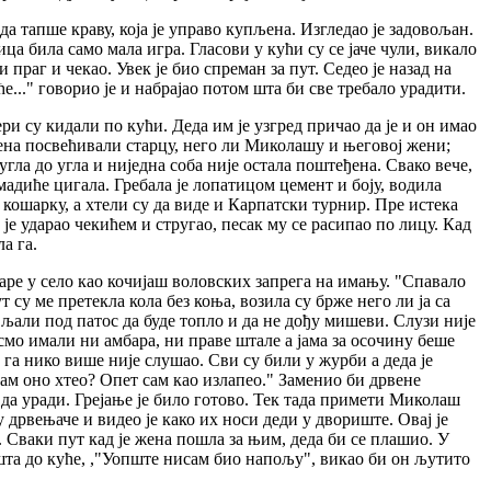
а тапше краву, која је управо купљена. Изгледао је задовољан.
ица била само мала игра. Гласови у кући су се јаче чули, викало
праг и чекао. Увек је био спреман за пут. Седео је назад на
е..." говорио је и набрајао потом шта би све требало урадити.
ри су кидали по кући. Деда им је узгред причао да је и он имао
мена посвећивали старцу, него ли Миколашу и његовој жени;
гла до угла и ниједна соба није остала поштеђена. Свако вече,
мадиће цигала. Гребала је лопатицом цемент и боју, водила
а кошарку, а хтели су да виде и Карпатски турнир. Пре истека
је ударао чекићем и стругао, песак му се расипао по лицу. Кад
а га.
таре у село као кочијаш воловских запрега на имању. "Спавало
 су ме претекла кола без коња, возила су брже него ли ја са
вљали под патос да буде топло и да не дођу мишеви. Слузи није
смо имали ни амбара, ни праве штале а јама за осочину беше
р га нико више није слушао. Сви су били у журби а деда је
 сам оно хтео? Опет сам као излапео." Заменио би дрвене
о да уради. Грејање је било готово. Тек тада примети Миколаш
 дрвењаче и видео је како их носи деди у двориште. Овај је
е. Сваки пут кад је жена пошла за њим, деда би се плашио. У
ишта до куће, ,"Уопште нисам био напољу", викао би он љутито