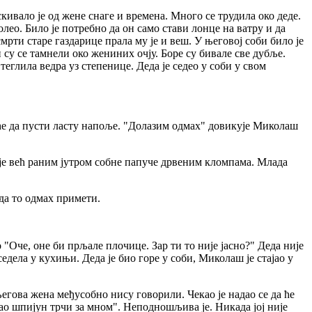
кивало је од жене снаге и времена. Много се трудила око деде.
олео. Било је потребно да он само стави лонце на ватру и да
мрти старе газдарице прала му је и веш. У његовој соби било је
 су се тамнели око жениних очју. Боре су бивале све дубље.
 теглила ведра уз степенице. Деда је седео у соби у свом
оће да пусти ласту напоље. "Долазим одмах" довикује Миколаш
о је већ раним јутром собне папуче дрвеним кломпама. Млада
да то одмах примети.
Оче, оне би прљале плочице. Зар ти то није јасно?" Деда није
седела у кухињи. Деда је био горе у соби, Миколаш је стајао у
гова жена међусобно нису говорили. Чекао је надао се да ће
" Као шпијун трчи за мном". Неподношљива је. Никада јој није