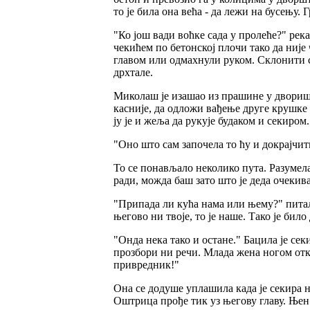
то је била она већа - да лежи на бусењу. Г
"Ко још вади воћке сада у пролеће?" рек
чекићем по бетонској плочи тако да није
главом или одмахнули руком. Склонити св
дрхтале.
Миколаш је изашао из прашине у двориште
касније, да одложи вађење друге крушке з
ју је и жеља да рукује будаком и секиром.
"Оно што сам започела то ћу и докрајчит
То се понављало неколико пута. Разумела 
ради, можда баш зато што је деда очекив
"Припада ли кућа нама или њему?" питала
његово ни твоје, то је наше. Тако је било 
"Онда нека тако и остане." Бацила је сек
прозбори ни речи. Млада жена ногом отк
привредник!"
Она се додуше уплашила када је секира не
Оштрица прође тик уз његову главу. Њен 