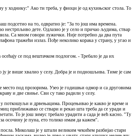
у у ходнику:" Ако ти треба, у фиоци је од кухињског стола. То
аш подсетио на то, одвратио је: "За то још има времена.
као нестрпљиво дете. Одлазио је у село и причао људима, ствар
газила. Са мном говори лужички. Није потребно да два пута
афона тражећи излаз. Пође неколико корака у страну, у угао и
сећају се под вештачком подлогом. - Требало је да их
 ју је више хвалио у селу. Добра је и подношљива. Тиме је сам
је место под прозорима. Узео је годишњи одмор и са друговима
краву и две свиње. Сви су тако радили у селу.
а, у поткошуљи и дрвењацима. Процењивао је какво је време и
 миц приближавао се ствари и рекао шта треба да се уради и
тати. То је још зимус требало урадити а сада је већ касно. "Ту
а за осочину је пуна, ето толико имам да кажем".
е посла. Миколаш је у штали великим чекићем разбијао стари
ђеним даскама, видео је дрво у цвату, стару крушку медењачу -