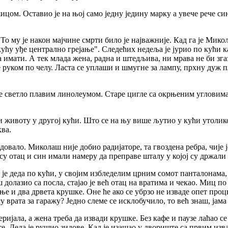
цом. Оставио је на њој само једну једину марку а увече рече син
То му је након мајчине смрти било је најважније. Кад га је Микол
 кућу уђе централно грејање". Следећих недеља је јурио по кући 
ора имати. А тек млада жена, радна и штедљива, ни мрава не би з
руком по челу. Ласта се уплаши и шмугне за лампу, прхну дуж пл
.
е светло плавим линолеумом. Старе цигле са окрњеним угловима о
и животу у другој кући. Што се на њу више љутио у кући утолико
ква.
овало. Миколаш није добио радијаторе, та гвоздена ребра, чије 
су отац и син имали намеру да преправе шталу у којој су држали 
о је деда по кући, у својим избледелим црним сомот панталонам
долазио са посла, стајао је већ отац на вратима и чекао. Миц по
е и два дрвета крушке. Оне ће ако се убрзо не изваде опет процве
су врата за гаражу? Једно слеме се исклобучило, то већ знаш, јам
ијала, а жена треба да извади крушке. Без кафе и паузе лаћао с
е. Деда је рушио зидове. Кад је изашао у двориште са првим изва