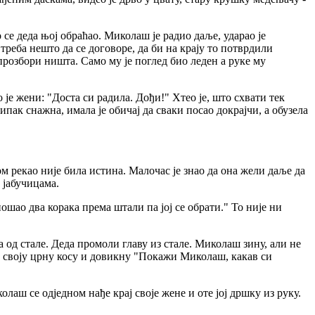
се деда њој обраћао. Миколаш је радио даље, ударао је
треба нешто да се договоре, да би на крају то потврдили
 прозбори ништа. Само му је поглед био леден а руке му
је жени: "Доста си радила. Дођи!" Хтео је, што схвати тек
ипак снажна, имала је обичај да сваки посао докрајчи, а обузела
ом рекао није била истина. Малочас је знао да она жели даље да
 јабучицама.
шао два корака према штали па јој се обрати." То није ни
а од стале. Деда промоли главу из стале. Миколаш зину, али не
и своју црну косу и довикну "Покажи Миколаш, какав си
лаш се одједном нађе крај своје жене и оте јој дршку из руку.