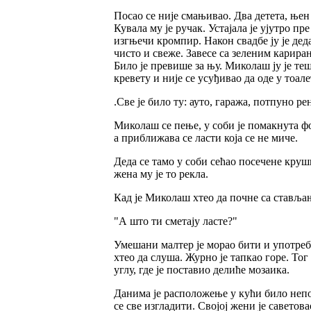
Посао се није смањивао. Два детета, њен
Кувала му је ручак. Устајала је ујутро п
изгњечи кромпир. Након свадбе ју је дед
чисто и свеже. Завесе са зеленим карира
Било је превише за њу. Миколаш ју је теши
кревету и није се усуђивао да оде у тоале
.Све је било ту: ауто, гаража, потпуно 
Миколаш се пење, у соби је помакнута ф
а приближава се ласти која се не миче.
Деда се тамо у соби сећао посечене круш
жена му је то рекла.
Кад је Миколаш хтео да почне са стављањ
"А што ти сметају ласте?"
Умешани малтер је морао бити и употреб
хтео да слуша. Журно је тапкао горе. Тог
углу, где је поставио делиће мозаика.
Данима је расположење у кући било непо
се све изгладити. Својој жени је саветов