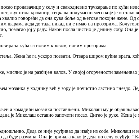
 посао продавачице у селу и свакодневно трчкарање по кући изис
ре пет, љуштила кромпир, сецкала полумасно месо које је он тако в
а хвалио говорећи да она кува боље од његове покојне жене. Од с
ним шарама деда до тада никад није имао на прозорима. Колутови
о, помагао јој у раду. Након посла чистио је дедину собу. Она је
т.
реновирана кућа са новим кровом, новим прозорима.
отеља. Жена ће га ускоро позвати. Отвара широм кућна врата, х
ке, мислио је на разбијен валов. У својој огорчености замењива
ем мозаика у ходнику већ у зору је почистио ластино гнездо. Де
љен а комадићи мозаика постављени. Миколаш му је објашњавао "
 дана је Миколаш оставио започети посао. Дигао је руке. Жена је 
дношљиво. Деда се није усуђивао да изађе из собе. Миколаш и ње
ао да буде разумна. Она је причала како је деда по селу осуђује: