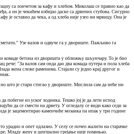
 тацну са лончетом за кафу и хлебом. Миколаш се правио као да
еђа, а он је чекићем избијао даске са дрвених стубова. Сигурно
Кафу је оставио да чека, а од хлеба није узео ни мрвицу. Она је
 сметати." Узе валов и одвуче га у двориште. Пажљиво га
 и комаде бетона из дворишта у оближњу шљунчару. То је био
 рече: "За валов сам онда дао два комада путера и пола хлеба
Млада жена слеже раменима. Стајали су једно крај другог и
инак.
но што је стари стигао у двориште. Мислила сам да неће ни
 да побегне из уског ходника. Тешко јој је да лети испод
јући да се смести на дрвету. У огледалу се види како седи за
 онда је зацементирао каменчиће мозаика па ипак у три године
то урадио и опет одлазио. У селу се почео жалити на старачке
 пре. Младу жену и централно грејање није помињао.