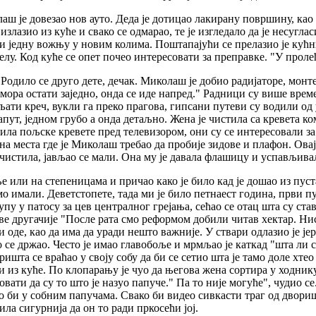
ш је довезао нов ауто. Деда је дотицао лакирану површину, као д
лазио из куће и свако се одмарао, те је изгледало да је несуглас
и једну вожњу у новим колима. Поштапајући се прелазио је кућни 
лу. Код куће се опет почео интересовати за преправке. "У пролећ
Родило се друго дете, дечак. Миколаш је добио радијаторе, монте
 мора остати заједно, онда се иде напред." Радници су више вре
ати креч, вукли га преко прагова, гипсани путеви су водили од у
пут, једном грубо а онда детаљно. Жена је чистила са кревета ко
орила пољске кревете пред телевизором, они су се интересовали з
а места где је Миколаш требао да пробије зидове и плафон. Овај 
 чистила, јављао се мали. Она му је давала флашицу и успављивал
ње или на степеницама и причао како је било кад је дошао из пус
 имали. Деветстопете, тада ми је било петнаест година, први пут
пу у патосу за цев централног грејања, сећао се отац шта су ста
 све другачије "После рата смо реформом добили читав хектар. Ни
 оде, као да има да уради нешто важније. У ствари одлазио је је
то се држао. Често је имао главобоље и мрмљао је каткад "шта ли
ишта се враћао у своју собу да би се сетио шта је тамо доле хте
и из куће. По клопарању је чуо да његова жена сортира у ходнику
овати да су то што је назуо папуче." Па то није могуће", чудио с
јао би у собним папучама. Свако би видео сивкасти траг од двор
ила сигурнија да он то ради пркосећи јој.