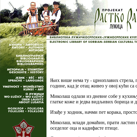
Њих више нема ту - црноплавих стрела, г
године, кад је отац живео у овој кући са
Миколаш одлази из дневне собе у кухињу
глатке коже и једва видљивих борица и де
Изађе у ходник, начми пет корака, простор
Миколаш, млади домаћин, прати ластин кр
оседелог оца и кадифасте птице.