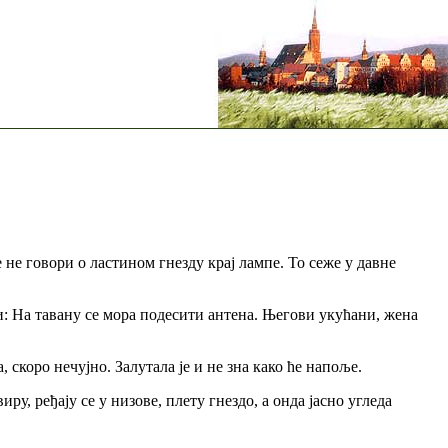
 не говори о ластином гнезду крај лампе. То сеже у давне
и: На тавану се мора подесити антена. Његови укућани, жена
, скоро нечујно. Залутала је и не зна како ће напоље.
, ређају се у низове, плету гнездо, а онда јасно угледа