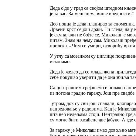
Деда о'де у град са својом штедном књижи
је за вас. За мене нема више вредности."
Део новца је деда планирао за споменик. 
Дрвени крст се још држи. Ти гледај да у
је скупа, али не бојте се, Миколаш је м
питам. Знам на чему сам. Миколаш пређе 
причека. - Чим се умири, отворићу врата
У углу са мозаиком су циглице покривен
ископамо.
Деда је желео да се млада жена прилагод
себе покушао уверити да је она збиља та
Са централним грејањем се полако напред
из погона градио гаражу. Још пре свадбе 
Јутром, док су сви још спавали, клопара
напредовање у радовима. Кад је Миколаш 
шта већ недељама стоји. Централно грејањ
су могле бити засађене две јабуке. А где 
За гаражу је Миколаш имао довољно матер
бетон и превозио га у колицима у дворшт