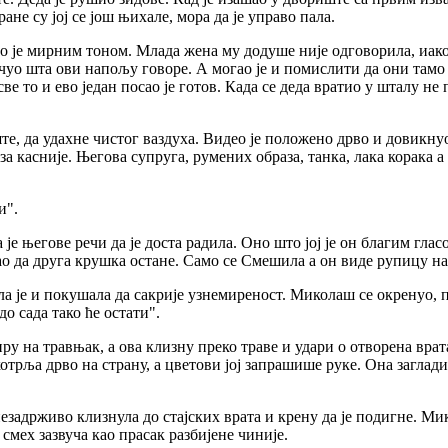
ране су јој се још њихале, мора да је управо пала.
ао је мирним тоном. Млада жена му додуше није одговорила, иако 
 чуо шта ови напољу говоре. А могао је и помислити да они тамо 
е то и ево један посао је готов. Када се деда вратио у шталу не
, да удахне чистог ваздуха. Видео је положено дрво и довикнуо 
а касније. Његова супруга, румених образа, танка, лака корака а 
и".
је његове речи да је доста радила. Оно што јој је он благим глас
ао да друга крушка остане. Само се Смешила а он виде рупицу на
 је и покушала да сакрије узнемиреност. Миколаш се окренуо, по
до сада тако ће остати".
иру на травњак, а ова клизну преко траве и удари о отворена врат
отрља дрво на страну, а цветови јој запрашише руке. Она заглад
задрживо клизнула до стајских врата и крену да је подигне. Мико
смех зазвуча као прасак разбијене чиније.