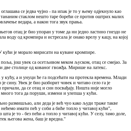
глашава се једва чујно - па ипак је то у њему одјекнуло као
д тананим стаклом нешто таре борећи се против оштрих малих
влачење ведара, а након тога звук прања.
 његов отац је био упоран у томе да ни једно ластино гнездо не
ала воду од кромпира и истресала је онако врелу у кацу, на којој
 У кући је морало мирисати на куване кромпире.
 поља, још увек са осетљивом меком љуском, отац се смејао. За
 и две столице од кованог гвожђа. Мирише на латекс.
 у кућу, а и унуци ће га подсећати на протекла времена. Млади
е сину. Увек је био разборит човек и читаво село га је
 причали, да се отац и син посвађају. Ништа није могло
е много тога да поруши, измени и улепша у кући.
иљно размишљао, али деда је већ чуо како људи траже такве
нећемо имати пећ у соби а биће топло у читавој кући",
та је то - без пећи а топло у читавој кући. У селу, тамо доле,
тек његова жена, баш је вредна."