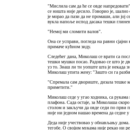
"Мислила сам да ће се овде напредовати" 
се ништа није десило. Говорио је, шалио 
је морао да пази да не промаши, али јој с
вукла напоље испод дасака тешки глинен
"Немој ми сломити валов".
Она се усправи, погледа на равни сјајни 
примаче кућном зиду.
Следећег дана, Миколаш се врати са пос
тешки мушки посао. Радовао се што је дв
уз то. Знаш ли ти уопште шта је некада з
Миколаш упита жену: "Зашто си га разби
"Спремала сам двориште, дизала тешке ко
приметити."
Миколаш седе у угао ходника, са рукама н
плафона. Сада остаје, за Миколаша скоро 
столом и закључи да овде седи по први п
није ни једном нашао времена да седне у 
Деда није учествовао у обнављању дома. 
тегобе. О својим мукама није рекао ни р