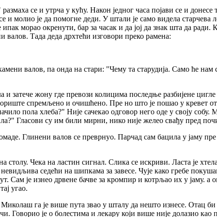
размаха се и утрча у кућу. Након једног часа појави се и донесе
се и молио је да помогне деди. У штали је само видела старчева л
е ипак морао окренути, бар за часак и да јој да знак шта да ради. 
и валов. Тада деда дрхтећи изговори преко рамена:
камени валов, па онда на стари: "Чему та старудија. Само ће нам
ла и затече жону где превози колицима последње разбијене цигле
ориште спремљено и очишћено. Пре но што је пошао у кревет отац
начило пола хлеба?" Није сачекао одговор него оде у своју собу. 
ла?" Гласови су им били мирни, нико није желео свађу пред поч
маде. Глинени валов се преврнуо. Парчад сам бацила у јаму пре 
а столу. Чека на ластин сигнал. Слика се искриви. Ласта је хтела
невидљива седећи на шипкама за завесе. Чује како гребе покушава
ут. Сам је изнео дрвене бачве за кромпир и котрљао их у јаму. а
тај угао.
Миколаш га је више пута звао у шталу да нешто изнесе. Отац би 
ечи. Говорио је о болестима и лекару који више није долазио као