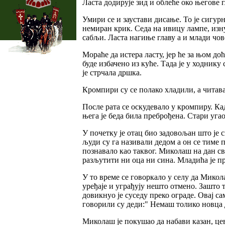
Ласта додирује зид и облеће око његове г
Умири се и заустави дисање. То је сигурн
немиран крик. Седа на ивицу лампе, изн
сабљи. Ласта нагиње главу а и млади чов
Мораће да истера ласту, јер ће за њом до
буде избачено из куће. Тада је у ходнику 
је стрчала дршка.
Кромпири су се полако хладили, а читава
После рата се оскудевало у кромпиру. Ка
њега је беда била преброђена. Стари уга
У почетку је отац био задовољан што је 
људи су га називали дедом а он се тиме 
познавало као таквог. Миколаш на дан св
разљутити ни оца ни сина. Младића је пр
У то време се говоркало у селу да Микол
уређаје и уграђују нешто отмено. Зашто 
довикнуо је суседу преко ограде. Овај са
говорили су деди:" Немаш толико новца д
Миколаш је покушао да набави казан, цев