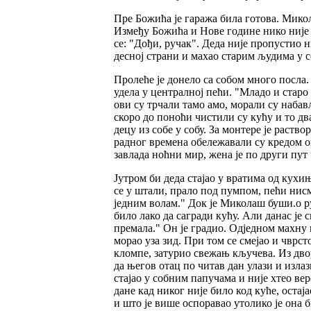
Пре Божића је гаража била готова. Микола
Између Божића и Нове године нико није из
се: "Дођи, ручак". Деда није пропустио н
десној страни и махао старим људима у се
Пролеће је донело са собом много посла. 
удела у централној пећи. "Младо и старо
ови су трчали тамо амо, морали су набављ
скоро до поноћи чистили су кућу и то два
децу из собе у собу. За монтере је раств
радног времена обележавали су кредом он
завлада ноћни мир, жена је по други пут
Јутром би деда стајао у вратима од кухи
се у штали, прало под пумпом, пећи нисмо
једним волам." Док је Миколаш буши.о ру
било лако да сагради кућу. Али данас је
премала." Он је градио. Одједном махну и
морао уза зид. При том се смејао и чврс
кломпе, затурио свежањ кључева. Из двор
да његов отац по читав дан улази и излаз
стајао у собним папучама и није хтео вер
дане кад никог није било код куће, оста
и што је више оспоравао утолико је она б