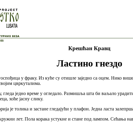
Крешћан Кравц
Ластино гнездо
оспођица у фраку. Из куће су отишле заједно са оцем. Нико више
 својим цвркуталима.
, гледа једно време у огледало. Размишља шта би ваљало урадит
ца, хоће јасну слику.
ија је толика и застане гледајући у плафон. Једна ласта залепрша
ужни лет. Пола корака устукне и стане под лампом. Сећања навиру