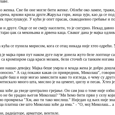
лаве.
о женка. Све би оне могле бити женке. Облеће око лампе, тражи, о
урена, врхови крила дрхте.Жаруља гори, жица зуји, као да се по
ек прислушкује. У кући је опет прасак, свакодневно гребање и по
ћи и друге. Овде се не смеју населити, то је сигурно. Некад давно
стајао џак са мекињама и дрвена каца. Сваког дана је мајка одлив
 кућа се пунила мирисом, кога се отац никада није хтео одрећи.
д је мајка први пут наком дуге паузе донела жуто беле лоптице са
о са кромпиром сада краси мозаик, бели сточић са танким ногама
син нашао девојку. Мајка беше умрла и млада жена је добро дошла
поносио." А сад покажи какав си привредник, Миколаш", говорио ј
адбе баш и није могао замислити како то изгледа, о чему су други
итискало много шта, мислио је на цемент, циглу и песак. Хтео ј
аш хоће да уведе централно грејање. Он сам још о томе није озб
то не би урадио његов Миколаш? "Ми ћемо бити први у селу који 
мо промрмља "Хм, ако ти тако мислиш." Ниједан од њих није знао ш
а платиш све што Миколаш хоће да има." - "О, мој Миколаш... а 
и, радијаторе, арматуре, вентиле.