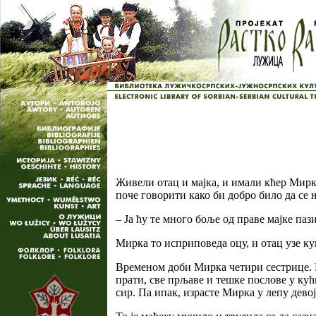
Живели отац и мајка, и имали кћер Мирку
поче говорити како би добро било да се њ
– Ја ћу те много боље од праве мајке паз
Мирка то исприповеда оцу, и отац узе кум
Временом доби Мирка четири сестрице. Прв
прати, све прљаве и тешке послове у кући
сир. Па ипак, израсте Мирка у лепу девој