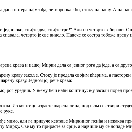
га дана потера најмлађа, четвороока кћи, стоку на пашу. А на паш
једно око, спијте два, спијте три!" Али на четврто заборави. Опе
ка спавала, четврто је све видело. Навече се сестра тобоже прену 
арена крава и нашој Мирки дала са једног рога да једе, а са друго
ену краву закоље. Стоку је предала својим кћерима, а пасторки ј
шарену краву. Једном јој рече крава:
 мој рог уредиш. У њему ћеш наћи коштицу; њу засади поред прозо
рекла. Из коштице израсте шарена липа, под њом се створи студен
е руке.
ђе мимо, али га привуче кевтање Миркиног псића и некаква приј
у Мирку. Све му то прирасте за срце, а највише му се допаде Мир