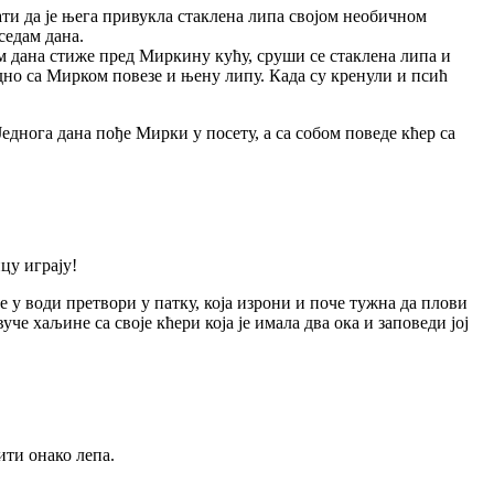
вати да је њега привукла стаклена липа својом необичном
седам дана.
ам дана стиже пред Миркину кућу, сруши се стаклена липа и
едно са Мирком повезе и њену липу. Када су кренули и псић
 Једнога дана пође Мирки у посету, а са собом поведе кћер са
цу играју!
се у води претвори у патку, која изрони и поче тужна да плови
че хаљине са своје кћери која је имала два ока и заповеди јој
ити онако лепа.