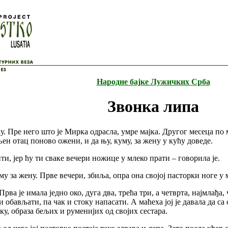
Народне бајке Лужичких Срба
Звонка липа
. Пре него што је Мирка одрасла, умре мајка. Другог месеца по м
ен отац поново ожени, и да њу, куму, за жену у кућу доведе.
ити, јер ћу ти сваке вечери ножице у млеко прати – говорила је.
у за жену. Прве вечери, збиља, опра она својој пасторки ноге у м
а је имала једно око, дуга два, трећа три, а четврта, најмлађа,
 обављати, па чак и стоку напасати. А маћеха јој је давала да с
ку, образа бељих и руменијих од својих сестара.