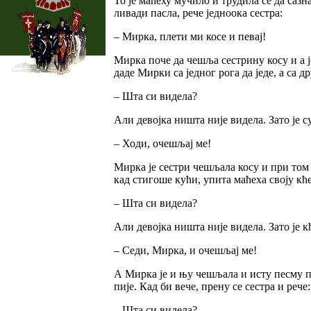
То је маћеху мучило и трудила се да сазна
ливади пасла, рече једноока сестра:
– Мирка, плети ми косе и певај!
Мирка поче да чешља сестрину косу и а је
даде Мирки са једног рога да једе, а са д
– Шта си видела?
Али девојка ништа није видела. Зато је с
– Ходи, очешљај ме!
Мирка је сестри чешљала косу и при том п
кад стигоше кући, упита маћеха своју кће
– Шта си видела?
Али девојка ништа није видела. Зато је к
– Седи, Мирка, и очешљај ме!
А Мирка је и њу чешљала и исту песму пев
пије. Кад би вече, прену се сестра и реч
– Шта си видела?