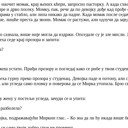
ко наочит момак, крај њених кћери, запросио пасторку. А када сх
е и дрво посеку. Момку, пак, рече да по девојку дође кад прође 
кирама у стабло, али липа никако да падне. Када момак после сед
ише, лишће преста да звони. Момак се растужи, али одлучи да зај
то сазнала, више није могла да издржи. Опседале су је зле мисли.
ха седе крај прозора и запита:
а?
жеш устати. Приђи прозору и погледај како се рибе у твом студен
еха гурну преко прозора у студенац. Девојка паде и потону, али 
 али угледа само пловку и поверова да се Мирка утопила. Брзо сву
у жену у постељи угледа, зачуди се и упита:
 разболела?
ојка, подражавајући Миркин глас. – Ко зна да ли ћу икада више б
а се само твоје добро срце не промени.