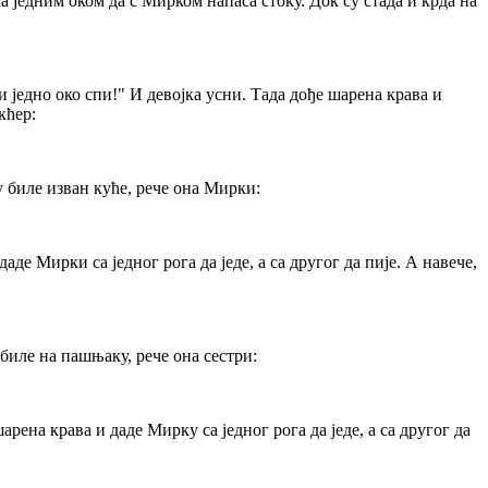
 са једним оком да с Мирком напаса стоку. Док су стада и крда на
и једно око спи!" И девојка усни. Тада дође шарена крава и
кћер:
у биле изван куће, рече она Мирки:
де Мирки са једног рога да једе, а са другог да пије. А навече,
 биле на пашњаку, рече она сестри:
рена крава и даде Мирку са једног рога да једе, а са другог да