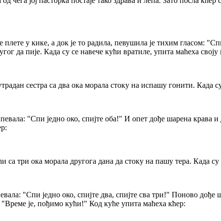
 од чега јој пасторка постаје тако здрава и лепа. Зато посла кћер
 плете у кике, а док је то радила, певушила је тихим гласом: "Сп
ругог да пије. Када су се навече кући вратиле, упита маћеха своју 
утрадан сестра са два ока морала стоку на испашу гонити. Када с
евала: "Спи једно око, спијте оба!" И опет дође шарена крава и да
р:
ћи са три ока морала другога дана да стоку на пашу тера. Када су
ала: "Спи једно око, спијте два, спијте сва три!" Поново дође ша
е: "Време је, пођимо кући!" Код куће упита маћеха кћер: