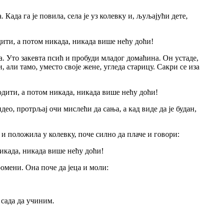
 Када га је повила, села је уз колевку и, љуљајући дете,
ходити, а потом никада, никада више нећу доћи!
а. Уто закевта псић и пробуди младог домаћина. Он устаде,
, али тамо, уместо своје жене, угледа старицу. Сакри се иза
оходити, а потом никада, никада више нећу доћи!
део, протрљај очи мислећи да сања, а кад виде да је будан,
а и положила у колевку, поче силно да плаче и говори:
 никада, никада више нећу доћи!
ромени. Она поче да јеца и моли:
 сада да учиним.