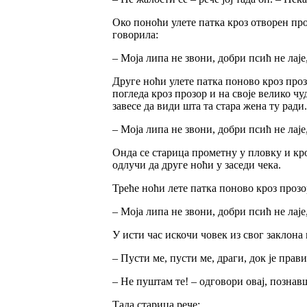
Око поноћи улете патка кроз отворен проз
говорила:
– Моја липа не звони, добри псић не лаје
Друге ноћи улете патка поново кроз проз
погледа кроз прозор и на своје велико чу
завесе да види шта та стара жена ту рад
– Моја липа не звони, добри псић не лаје
Онда се старица прометну у пловку и кроз
одлучи да друге ноћи у заседи чека.
Треће ноћи лете патка поново кроз прозор
– Моја липа не звони, добри псић не лаје
У исти час искочи човек из свог заклона 
– Пусти ме, пусти ме, драги, док је прави
– Не пуштам те! – одговори овај, познав
Тада старица рече: