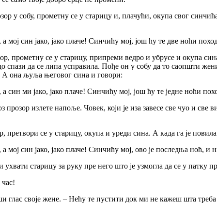
ор у собу, прометну се у старицу и, плачући, окупа свог синчића.
, а мој син јако, јако плаче! Синчићу мој, још ћу те две ноћи по
ор, прометну се у старицу, припреми ведро и убрусе и окупа син
до спази да се липа усправила. Пође он у собу да то саопшти жени
и. А она љуља његовог сина и говори:
, а син ми јако, јако плаче! Синчићу мој, још ћу те једне ноћи п
 прозор излете напоље. Човек, који је иза завесе све чуо и све ви
, претвори се у старицу, окупа и уреди сина. А када га је повил
, а мој син јако, јако плаче! Синчићу мој, ово је последња ноћ, и
и ухвати старицу за руку пре него што је узмогла да се у патку п
 час!
ши глас своје жене. – Нећу те пустити док ми не кажеш шта треба