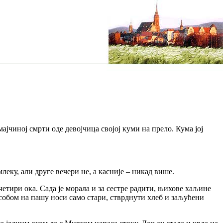
ајчиној смрти оде девојчица својој куми на прело. Кума јој
леку, али друге вечери не, а касније – никад више.
 четири ока. Сада је морала и за сестре радити, њихове хаљине
а собом на пашу носи само стари, стврднути хлеб и заљућени