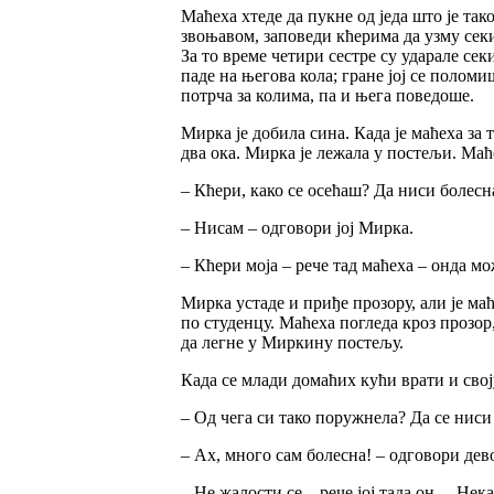
Маћеха хтеде да пукне од једа што је та
звоњавом, заповеди кћерима да узму секир
За то време четири сестре су ударале се
паде на његова кола; гране јој се полом
потрча за колима, па и њега поведоше.
Мирка је добила сина. Када је маћеха за 
два ока. Мирка је лежала у постељи. Маће
– Кћери, како се осећаш? Да ниси болесн
– Нисам – одговори јој Мирка.
– Кћери моја – рече тад маћеха – онда мо
Мирка устаде и приђе прозору, али је маћ
по студенцу. Маћеха погледа кроз прозор,
да легне у Миркину постељу.
Када се млади домаћих кући врати и свој
– Од чега си тако поружнела? Да се ниси
– Ах, много сам болесна! – одговори дев
– Не жалости се – рече јој тада он. – Нек