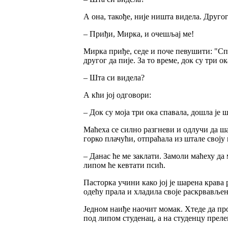
А она, такође, није ништа видела. Друго
– Приђи, Мирка, и очешљај ме!
Мирка приђе, седе и поче певушити: "Спи 
другог да пије. За то време, док су три о
– Шта си видела?
А кћи јој одговори:
– Док су моја три ока спавала, дошла је ш
Маћеха се силно разгневи и одлучи да шар
горко плачући, отпраћала из штале своју 
– Данас ће ме заклати. Замоли маћеху да
липом ће кевтати псић.
Пасторка учини како јој је шарена крава 
одећу прала и хладила своје раскрвављен
Једном наиђе наочит момак. Хтеде да про
под липом студенац, а на студенцу прелеп