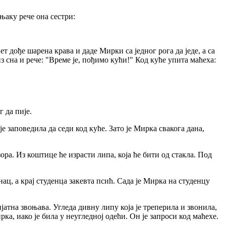
њаку рече она сестри:
т дође шарена крава и даде Мирки са једног рога да једе, а са
из сна и рече: "Време је, пођимо кући!" Код куће упита маћеха:
г да пије.
е заповедила да седи код куће. Зато је Мирка свакога дана,
ра. Из коштице ће израсти липа, која ће бити од стакла. Под
ац, а крај студенца закевта псић. Сада је Мирка на студенцу
атна звоњава. Угледа дивну липу која је треперила и звонила,
ка, иако је била у неугледној одећи. Он је запроси код маћехе.