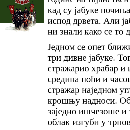
кад су јабуке почиња
испод дрвета. Али ја
ни знали како се то 
Једном се опет ближи
три дивне јабуке. То
стражарио храбар и 
средина ноћи и часов
стражар наједном угл
крошњу надноси. Обл
заједно ишчезоше и т
облак изгуби у трнов