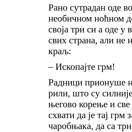
Рано сутрадан оде во
необичном ноћном до
своја три си а оде у
свих страна, али не
краљ:
– Ископајте грм!
Радници прионуше на
рили, што су силније
његово корење и све
схвати да је тај грм 
чаробњака, да са трн