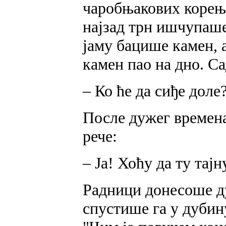
чаробњакових корење
најзад трн ишчупаше
јаму бацише камен, а
камен пао на дно. С
– Ко ће да сиђе доле
После дужег времена
рече:
– Ја! Хоћу да ту тај
Радници донесоше ду
спустише га у дубин