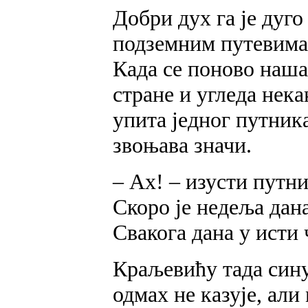
Добри дух га је дуг
подземним путевима д
Када се поново наша
стране и угледа нека
упита једног путника
звоњава значи.
– Ах! – изусти путни
Скоро је недеља дана
Свакога дана у исти 
Краљевићу тада сину
одмах не казује, али