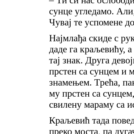
сунце угледамо. Али,
Чувај те успомене до
Најмлађа скиде с рук
даде га краљевићу, а
тај знак. Друга дево
прстен са сунцем и м
знамењем. Трећа, па
му прстен са сунцем,
свилену мараму са и
Краљевић тада повед
преко моста, па дуг