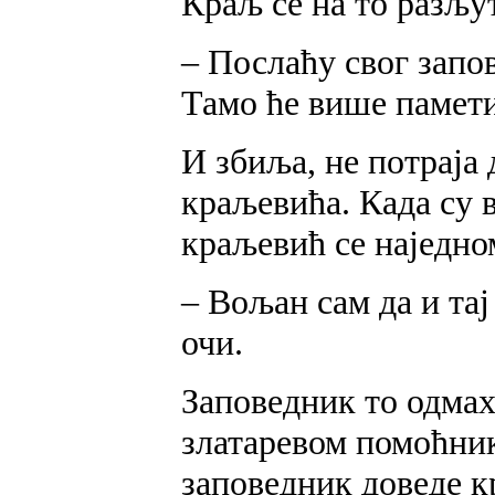
Краљ се на то разљу
– Послаћу свог запов
Тамо ће више памети
И збиља, не потраја 
краљевића. Када су 
краљевић се наједно
– Вољан сам да и тај
очи.
Заповедник то одмах
златаревом помоћник
заповедник доведе кр