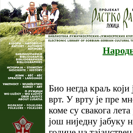
Народн
Био негда краљ који 
врт. У врту је пре м
коме су свакога лета
још ниједну јабуку н
године на тајанствен