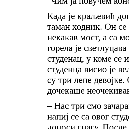
"Чим ја повучем кон
Када је краљевић доп
таман ходник. Он се
некакав мост, а са м
горела је светлуцава
студенац, у коме се 
студенца висио је ве
су три лепе девојке
дочекаше неочекиван
– Нас три смо зачара
напиј се са овог студ
доноси снагу. После