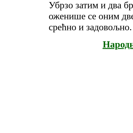
Убрзо затим и два бр
оженише се оним дв
срећно и задовољно.
Народн