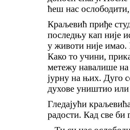
ћеш нас ослободити, 
Краљевић приђе студ
последњу кап није ис
у животи није имао. 
Како то учини, прик
метежу навалише на 
јурну на њих. Дуго с
духове уништио или 
Гледајући краљевића 
радости. Кад све би 
– Ти си нас ослободи