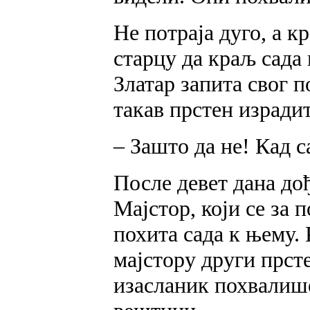
Не потраја дуго, а к
старцу да краљ сада
Златар запита свог п
такав прстен израдит
– Зашто да не! Кад с
После девет дана до
Мајстор, који се за 
похита сада к њему.
мајстору други прсте
изасланик похвалише