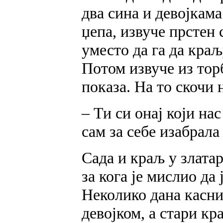
два сина и девојкам
џепа, извуче прстен 
уместо да га да краљ
Потом извуче из тор
показа. На то скочи 
– Ти си онај који на
сам за себе изабрал
Сада и краљ у злата
за кога је мислио да 
Неколико дана касни
девојком, а стари кр