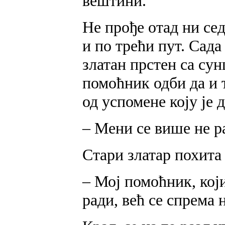
вештини.
Не прође отад ни се
и по трећи пут. Сада
златан прстен са сун
помоћник одби да и т
од успомене коју је 
– Мени се више не р
Стари златар похита 
– Мој помоћник, који
ради, већ се спрема н