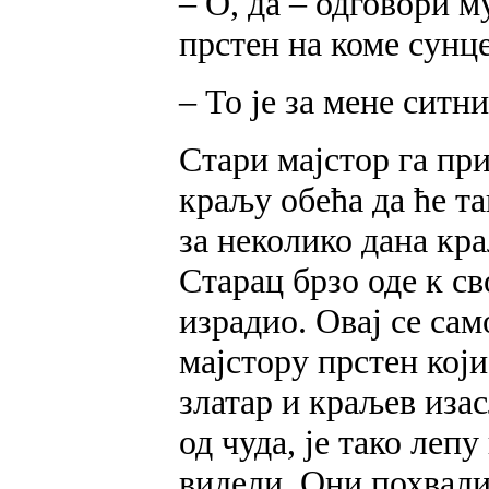
– О, да – одговори м
прстен на коме сунце
– То је за мене ситн
Стари мајстор га пр
краљу обећа да ће та
за неколико дана кр
Старац брзо оде к св
израдио. Овај се сам
мајстору прстен који
златар и краљев иза
од чуда, је тако леп
видели. Они похвали