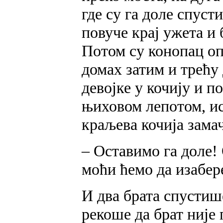
где су га доле спуст
повуче крај ужета и 
Потом су конопац оп
домах затим и трећу 
девојке у кочију и п
њиховом лепотом, ис
краљева кочија замач
– Оставимо га доле! 
моћи ћемо да изабер
И два брата спустише
рекоше да брат није 