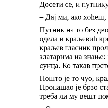
Досети се, и путнику,
– Дај ми, ако хоћеш, 
Путник на то без дв
одела и краљевић кр
краљев гласник прол
златарима на знање:
сунца. Ко такав прст
Пошто је то чуо, кр
Пронашао је брзо ста
треба ли му вешт по