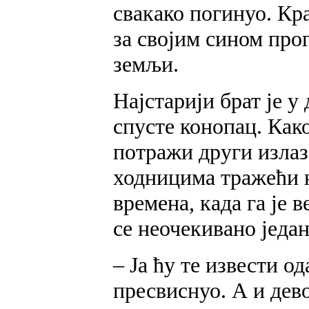
свакако погинуо. Кра
за својим сином про
земљи.
Најстарији брат је у
спусте конопац. Како
потражи други излаз
ходницима тражећи н
времена, када га је 
се неочекивано један
– Ја ћу те извести од
пресвиснуо. А и дево