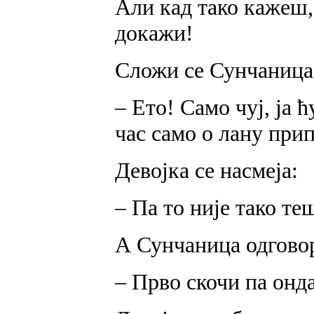
Али кад тако кажеш, 
докажи!
Сложи се Сунчаница, 
– Ето! Само чуј, ја 
час само о лану при
Девојка се насмеја:
– Па то није тако те
А Сунчаница одгово
– Прво скочи па онд