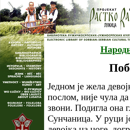
Народн
Поб
Једном је жела девој
послом, није чула д
звони. Подигла она г
Сунчаница. У руци јо
девојка на ноге, дог