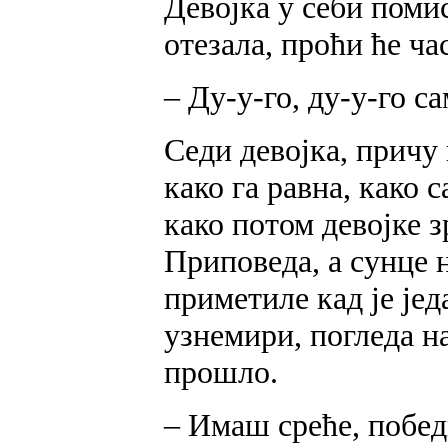
Девојка у себи помис
отезала, проћи ће ча
– Ду-у-го, ду-у-го са
Седи девојка, причу 
како га равна, како 
како потом девојке з
Приповеда, а сунце н
приметиле кад је је
узнемири, погледа на
прошло.
– Имаш среће, победи