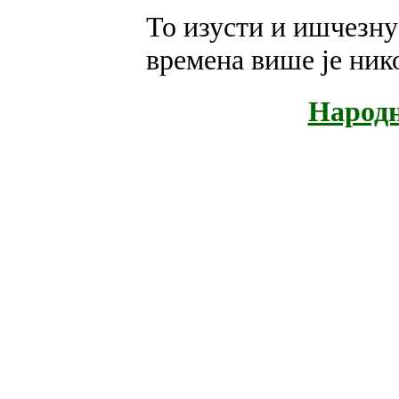
То изусти и ишчезну 
времена више је нико
Народн