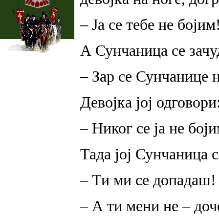
– Ја се тебе не бојим
А Сунчаница се зачу
– Зар се Сунчанице 
Девојка јој одговори
– Никог се ја не боји
Тада јој Сунчаница с
– Ти ми се допадаш!
– А ти мени не – доч