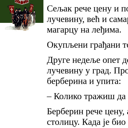
Сељак рече цену и п
лучевину, већ и самар
магарцу на леђима.
Окупљени грађани т
Друге недеље опет д
лучевину у град. Про
берберина и упита:
– Колико тражиш да
Берберин рече цену, 
столицу. Када је био