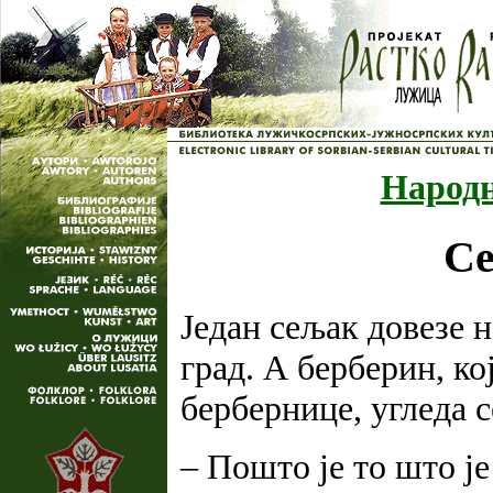
Народн
Се
Један сељак довезе 
град. А берберин, кој
бербернице, угледа с
– Пошто је то што ј