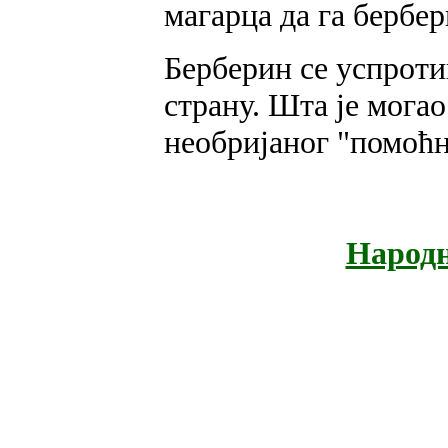
магарца да га бербер
Берберин се успроти
страну. Шта је могао
необријаног "помоћн
Народн