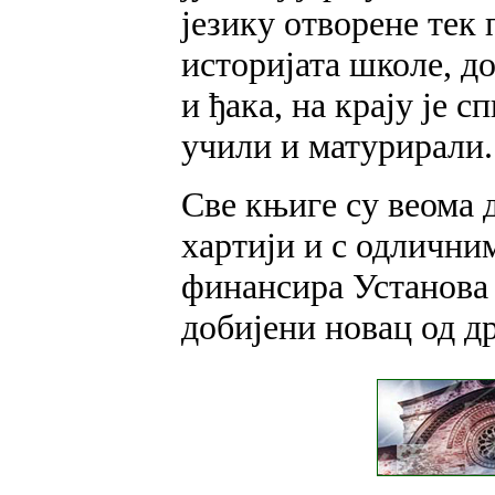
језику отворене тек
историјата школе, д
и ђака, на крају је с
учили и матурирали.
Све књиге су веома 
хартији и с одличн
финансира Установа 
добијени новац од др