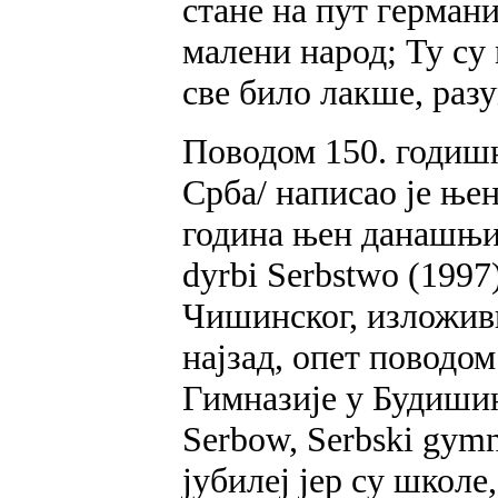
стане на пут германи
малени народ; Ту су 
све било лакше, раз
Поводом 150. годиш
Срба/ написао је њен
година њен данашњи
dyrbi Serbstwo (199
Чишинског, изложив
најзад, опет поводом
Гимназије у Будишин
Serbow, Serbski gymna
јубилеј јер су школе