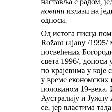
наставља с радом, ј
новини
излази на јед
односи.
Од истога писца пом
Rožant rajany /1995
посвећених Богороди
света 1996/, доноси 
по крајевима у које
у време економских
половином 19-века. 
Аустралију и Јужну 
се, јер властима тад