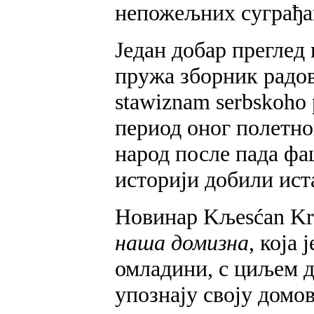
непожељних суграђан
Један добар прегле
пружа зборник радов
stawiznam serbskoho 
период оног полетног
народ после пада фаш
историји добили ист
Новинар Kљesćan Kra
наша домизна
, која
омладини, с циљем д
упознају своју домов