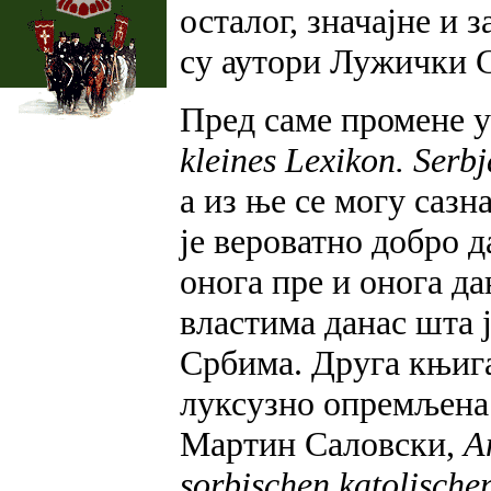
осталог, значајне и 
су аутори Лужички 
Пред саме промене у
kleines Lexikon. Serbj
а из ње се могу сазн
је вероватно добро 
онога пре и онога да
властима данас шта
Србима. Друга књига
луксузно опремљена 
Мартин Саловски,
A
sorbischen katolische