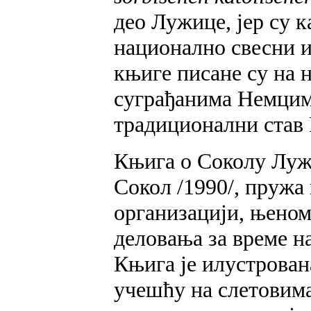
део Лужице, јер су 
национално свесни и
књиге писане су на 
суграђанима Немцима
традиционални став 
Књига о Соколу Луж
Сокол /1990/, пружа
организацији, њеном
деловања за време н
Књига је илустрован
учешћу на слетовима,