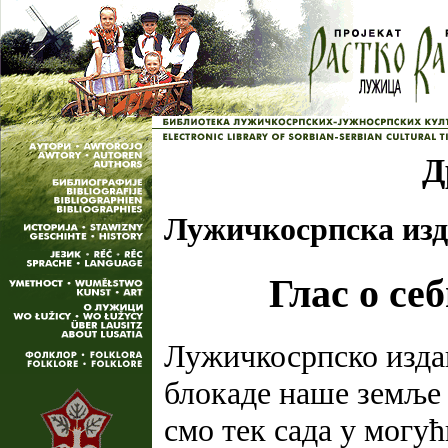
Д
Лужичкосрпска из
Глас о се
Лужичкосрпско издав
блокаде наше земље 
смо тек сада у могућ