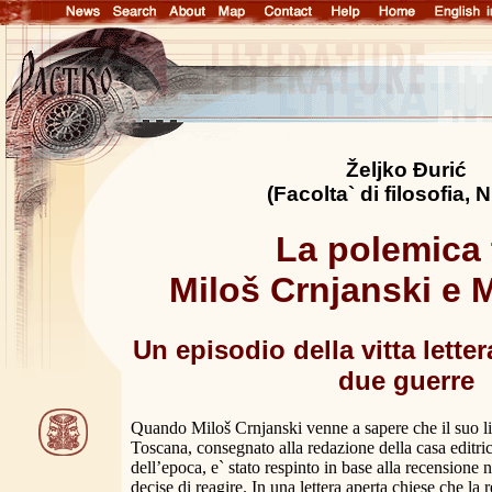
Željko Đurić
(Facolta` di filosofia, N
La polemica 
Miloš Crnjanski e 
Un episodio della vitta letter
due guerre
Quando Miloš Crnjanski venne a sapere che il suo lib
Toscana, consegnato alla redazione della casa editri
dell’epoca, e` stato respinto in base alla recensione
decise di reagire. In una lettera aperta chiese che la