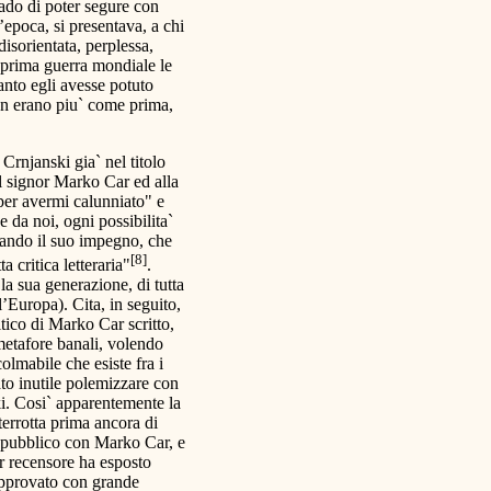
ado di poter segure con
l’epoca, si presentava, a chi
isorientata, perplessa,
a prima guerra mondiale le
anto egli avesse potuto
non erano piu` come prima,
Crnjanski gia` nel titolo
l signor Marko Car ed alla
"per avermi calunniato" e
 da noi, ogni possibilita`
zzando il suo impegno, che
[8]
a critica letteraria"
.
la sua generazione, di tutta
l’Europa). Cita, in seguito,
itico di Marko Car scritto,
 metafore banali, volendo
ncolmabile che esiste fra i
to inutile polemizzare con
i. Cosi` apparentemente la
terrotta prima ancora di
n pubblico con Marko Car, e
or recensore ha esposto
 approvato con grande