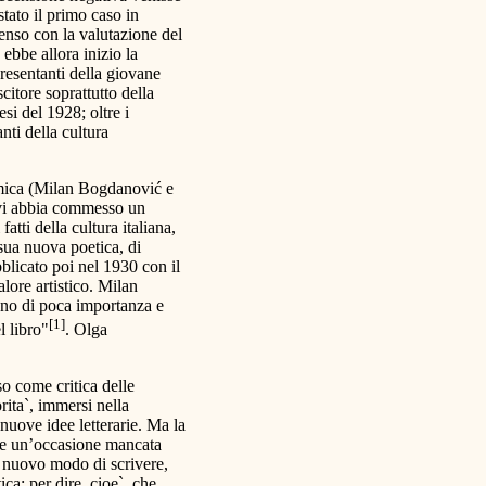
stato il primo caso in
senso con la valutazione del
ebbe allora inizio la
resentanti della giovane
citore soprattutto della
si del 1928; oltre i
nti della cultura
lemica (Milan Bogdanović e
 vi abbia commesso un
atti della cultura italiana,
 sua nuova poetica, di
bblicato poi nel 1930 con il
lore artistico. Milan
ono di poca importanza e
[1]
l libro"
. Olga
o come critica delle
orita`, immersi nella
 nuove idee letterarie. Ma la
he un’occasione mancata
l nuovo modo di scrivere,
ica; per dire, cioe`, che