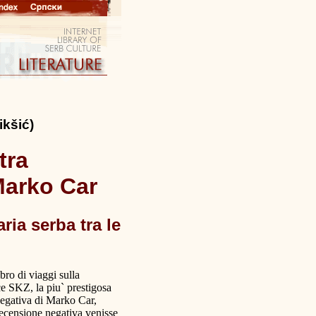
ikšić)
tra
Marko Car
aria serba tra le
ro di viaggi sulla
ce SKZ, la piu` prestigosa
 negativa di Marko Car,
 recensione negativa venisse