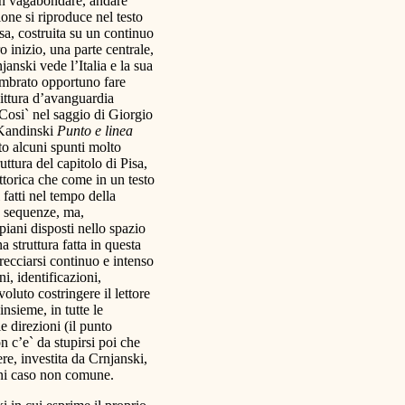
un vagabondare, andare
one si riproduce nel testo
fusa, costruita su un continuo
 inizio, una parte centrale,
anski vede l’Italia e la sua
 sembrato opportuno fare
pittura d’avanguardia
 Cosi` nel saggio di Giorgio
 Kandinski
Punto e linea
o alcuni spunti molto
uttura del capitolo di Pisa,
ttorica che come in un testo
fatti nel tempo della
e, sequenze, ma,
iani disposti nello spazio
a struttura fatta in questa
recciarsi continuo e intenso
i, identificazioni,
luto costringere il lettore
insieme, in tutte le
e direzioni (il punto
n c’e` da stupirsi poi che
re, investita da Crnjanski,
gni caso non comune.