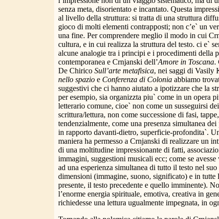
l’impressione non di un viaggio sistematico, ma di 
senza meta, disorientato e incantato. Questa impressi
al livello della struttura: si tratta di una struttura dif
gioco di molti elementi contrapposti; non c’e` un vero
una fine. Per comprendere meglio il modo in cui Crnj
cultura, e in cui realizza la struttura del testo. ci e`
alcune analogie tra i principi e i procedimenti della 
contemporanea e Crnjanski dell’
Amore in Toscana
.
De Chirico
Sull’arte metafisica
, nei saggi di Vasily
nello spazio
e
Conferenza di Colonia
abbiamo trovat
suggestivi che ci hanno aiutato a ipotizzare che la str
per esempio, sia organizzta piu` come in un opera pi
letterario comune, cioe` non come un susseguirsi dei 
scrittura/lettura, non come successione di fasi, tapp
tendenzialmente, come una presenza simultanea dei p
in rapporto davanti-dietro, superficie-profondita`. Un
maniera ha permesso a Crnjanski di realizzare un int
di una moltitudine impressionante di fatti, associazion
immagini, suggestioni musicali ecc; come se avesse vo
ad una esperienza simultanea di tutto il testo nel suo 
dimensioni (immagine, suono, significato) e in tutte l
presente, il testo precedente e quello imminente). No
l’enorme energia spirituale, emotiva, creativa in gene
richiedesse una lettura ugualmente impegnata, in o