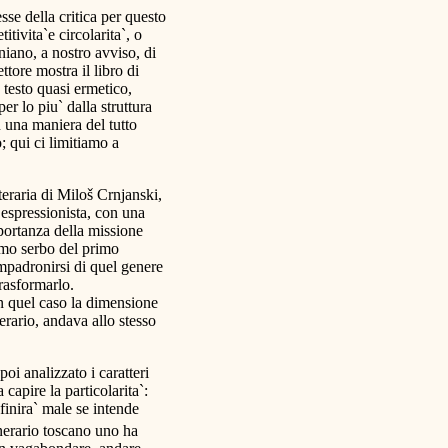
se della critica per questo
itivita`e circolarita`, o
niano, a nostro avviso, di
ttore mostra il libro di
 testo quasi ermetico,
er lo piu` dalla struttura
n una maniera del tutto
; qui ci limitiamo a
teraria di Miloš Crnjanski,
espressionista, con una
portanza della missione
ismo serbo del primo
impadronirsi di quel genere
 trasformarlo.
in quel caso la dimensione
erario, andava allo stesso
oi analizzato i caratteri
 capire la particolarita`:
"finira` male se intende
inerario toscano uno ha