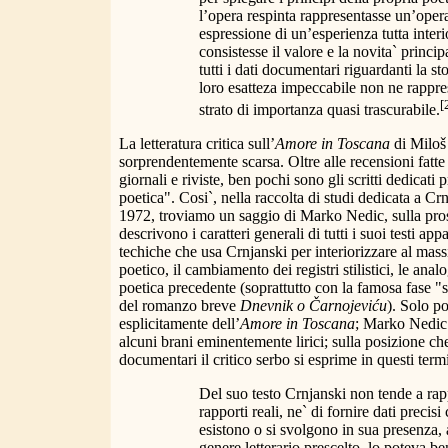
l’opera respinta rappresentasse un’opera
espressione di un’esperienza tutta inter
consistesse il valore e la novita` princi
tutti i dati documentari riguardanti la sto
loro esatteza impeccabile non ne rappr
[
strato di importanza quasi trascurabile.
La letteratura critica sull’
Amore in Toscana
di Miloš
sorprendentemente scarsa. Oltre alle recensioni fatt
giornali e riviste, ben pochi sono gli scritti dedicati
poetica". Cosi`, nella raccolta di studi dedicata a Cr
1972, troviamo un saggio di Marko Nedic, sulla prosa
descrivono i caratteri generali di tutti i suoi testi ap
techiche che usa Crnjanski per interiorizzare al mas
poetico, il cambiamento dei registri stilistici, le ana
poetica precedente (soprattutto con la famosa fase "s
del romanzo breve
Dnevnik o Čarnojeviću
). Solo p
esplicitamente dell’
Amore in Toscana
; Marko Nedic
alcuni brani eminentemente lirici; sulla posizione ch
documentari il critico serbo si esprime in questi term
Del suo testo Crnjanski non tende a rapp
rapporti reali, ne` di fornire dati preci
esistono o si svolgono in sua presenza,
genere letterario prescelto, lo poteva ben