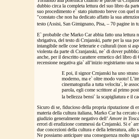
Tornando alla polemica citiamo le parole di Crnjansk
dubbio circa la completa lettura del suo libro da par
suo procedimento e` stato piuttosto breve con quel m
"constato che non ha dedicato affatto la sua attenzione
testo (Assisi, San Gimignano, Pisa, – 70 pagine in tu
E` probabile che Marko Car abbia fatto una lettura n
sbrigativa, del testo di Crnjanski, parte per la sua po
intangibile nelle cose letterarie e culturali (non si a
violenta da parte di Cranjanski, ne` di dover pubblica
anche, per il descritto carattere ermetico del libro d
recensione negativa gia` all’inizio registriamo una su
E poi, il signor Crnjanski ha uno strano
moderno, ma e` oltre modo vuoto! L’imp
cinematografia a tutta velocita`, le asso
parola, egli come scrittore al primo pos
la bellezza bensi` la scapigliatura e il ca
Sicuro di se, fiducioso della propria riputazione di er
materia della cultura italiana, Marko Car ha cercato
giudizio generalmente negativo dell’
Amore in Tosc
errori di erudizione commessi da Crnjanski. Si e` arri
due concezioni della cultura e della letteratura, allo
Ne possiamo anticipare una conseguenza molto signifi