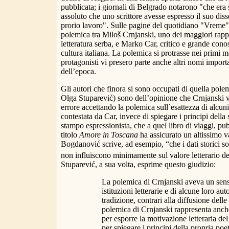
pubblicata; i giornali di Belgrado notarono "che era 
assoluto che uno scrittore avesse espresso il suo dis
prorio lavoro". Sulle pagine del quotidiano "Vreme" 
polemica tra Miloš Crnjanski, uno dei maggiori rapp
letteratura serba, e Marko Car, critico e grande conos
cultura italiana. La polemica si protrasse nei primi me
protagonisti vi presero parte anche altri nomi importa
dell’epoca.
Gli autori che finora si sono occupati di quella po
Olga Stuparević) sono dell’opinione che Crnjanski
errore accettando la polemica sull`esattezza di alcuni f
contestata da Car, invece di spiegare i principi della
stampo espressionista, che a quel libro di viaggi, pu
titolo
Amore in Toscana
ha assicurato un altissimo va
Bogdanović scrive, ad esempio, “che i dati storici s
non influiscono minimamente sul valore letterario de
Stuparević, a sua volta, esprime questo giudizio:
La polemica di Crnjanski aveva un sens
istituzioni letterarie e di alcune loro aut
tradizione, contrari alla diffusione delle
polemica di Crnjanski rappresenta anc
per esporre la motivazione letteraria de
per spiegare i principi della propria poet