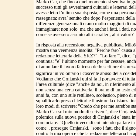
Marko Car, che fino a quel momento si sentiva in gr
successo tutti gli avvenimenti culturali e letterari del
avesse letto l’ultima sua risposta, come una persona d
rassegnata: avra` sentito che dopo l’esperienza dell
differenze generazionali erano molto maggiori di qu
immaginare: non solo, ma che anche i fatti, i dati, 
come se avessero assunto altri caratteri, altri valori?
In risposta alla recensione negativa pubblicata Miloš 
mostra una veemenza insolita: "Perche faro` causa a
redazione letteraria della SKZ?". "Lo faro`", dice, 
continua: "e` l’ultimo momento per far cessare, anche
di annullare il lavoro faticoso dello scrittore dispre
significa un volontario i coscente abuso della cosidett
Vediamo che Crnjanski qui si fa il portavoce di tutta 
l’area culturale (dice "anche da noi, in riferimento al
non senza una certa cattiveria, il brano di un testo cr
anni fa, con uno stile rettilineo, scolastico, pieno di
squalificarlo presso i lettori e illustrare la distanza i
loro modi di scrivere: "Credo che per me sarebbe sta
Marko Car sul mio modo di scrivere", dice Crnjansk
polemica sulla nuova poetica di Crnjanski e` stata in
cominciare. "Quello invece di cui intendo parlare i
come", prosegue Crnjanski, "sono i fatti che il sign
contro la mia opera e che la redazione letteraria ha