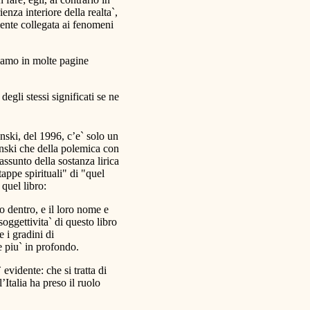
nza interiore della realta`,
mente collegata ai fenomeni
triamo in molte pagine
degli stessi significati se ne
anski, del 1996, c’e` solo un
janski che della polemica con
assunto della sostanza lirica
tappe spirituali" di "quel
 quel libro:
no dentro, e il loro nome e
soggettivita` di questo libro
e i gradini di
 piu` in profondo.
evidente: che si tratta di
Italia ha preso il ruolo