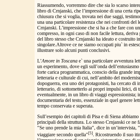
Riassumendo, vorremmo dire che sia lo scarso interes
libro di Crnjanski, che l’impressione di una certa ripet
chiusura che si voglia, trovata nei due saggi, testimo
una una particolare resistenza che nei confronti del le
Crnjanski. L’impressione che si ha a che fare con un
compresso, in ogni caso di non facile lettura, deriva p
del libro stesso che Crnjanski ha ideato e costruito i
singolare.Altrove ce ne siamo occupati piu` in esteso
illustrare solo alcuni punti conclusivi.
L’
Amore in Toscana
e` una particolare avventura let
un esperimento, dove egli sull’onda dell’entusiasmo 
forte carica programmatica, conscio della grande im
letteraria e culturale di cui, nell’ambito del modern
dopoguerra, era uno dei protagonisti, ha cercato di 
letterario, di sottometterlo ai propri impulsi lirici, di
eventualmente, in un libro di viaggi espressionista; 
documentaria del testo, essenziale in quel genere lett
tempo conservata e superata.
Sull’esempio dei capitoli di Pisa e di Siena abbiamo p
principali della struttura. Lo stesso Crnjanski ce ne fa
"Se uno prende la mia Italia", dice in un’intervista, 
[5]
viaggiare secondo quella"
. Ricostruendo il suo it