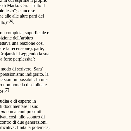
i in cui esprime il proprio
te di Marko Car: "Tutto il
io testo"; e ancora:
 alle alle altre parti del
[6]
tto)"
.
on completa, superficiale e
sizione dell’arbitro
spettava una reazione cosi
re la recensione); parte,
i Crnjanski. Leggendo la sua
a forte perplessita`:
 modo di scrivere. Sara`
ressionismo indigerito, la
ciazioni impossibili. In una
to non pone la disciplina e
[7]
os.
udita e di esperto in
 di documentare il suo
ana
con alcuni presunti
vati cosi` allo scontro di
 scontro di due generazioni.
cativa: finita la polemica,