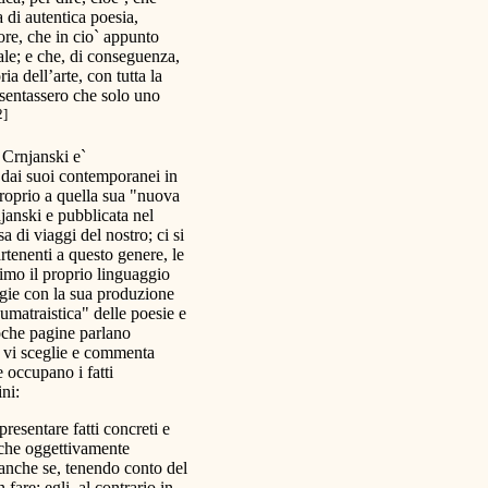
 di autentica poesia,
iore, che in cio` appunto
pale; e che, di conseguenza,
ria dell’arte, con tutta la
esentassero che solo uno
2]
 Crnjanski e`
e dai suoi contemporanei in
 proprio a quella sua "nuova
njanski e pubblicata nel
 di viaggi del nostro; ci si
partenenti a questo genere, le
simo il proprio linguaggio
logie con la sua produzione
umatraistica" delle poesie e
oche pagine parlano
 vi sceglie e commenta
e occupano i fatti
ini:
resentare fatti concreti e
si che oggettivamente
 anche se, tenendo conto del
 fare; egli, al contrario in