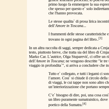
primo luogo fa emmergere la sua esprerie
che spesso per questo e` solo indiretta
che l'hanno provocata.
Le stesse qualita` di prosa lirica incon
dell’
Amore in Toscana
...
I frammenti delle stesse caratteristiche e 
[3]
trovano in ogni pagina del libro..
In un altra raccolta di saggi, sempre dedicata a Crnj
testo, piuttosto breve, che tratta sia del libro di Crn
Marko Car. L’autrice, Olga Stuparević, ci offre un ri
dell’
Amore in Toscana
; ne vengono descritte "le tre 
viaggio in profondita`", si arriva a concludere che in
Tutto e` collegato, e tutti i legami ci so
l’amore. Cosi` si chiude il circolo della 
di viaggi, le cui tappe non sono altro ch
un’interiorizzazione che portano sempre
C’e` bisogno di dire, poi, una cosa cosi` 
un libro puramente sumatraistico, dove l’
[4]
poetico della Sumatra.