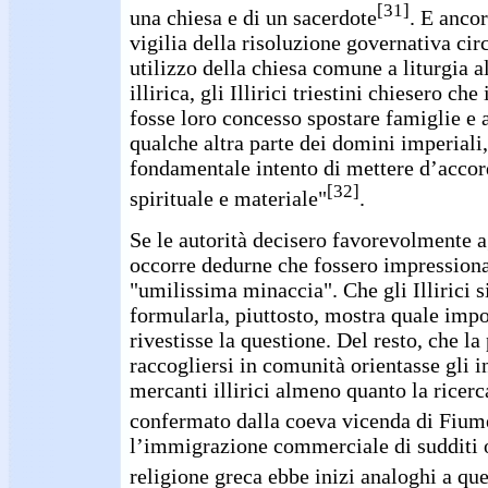
[31]
una chiesa e di un sacerdote
. E ancor
vigilia della risoluzione governativa cir
utilizzo della chiesa comune a liturgia a
illirica, gli Illirici triestini chiesero ch
fosse loro concesso spostare famiglie e a
qualche altra parte dei domini imperiali,
fondamentale intento di mettere d’acco
[32]
spirituale e materiale"
.
Se le autorità decisero favorevolmente ag
occorre dedurne che fossero impressionat
"umilissima minaccia". Che gli Illirici s
formularla, piuttosto, mostra quale impo
rivestisse la questione. Del resto, che la
raccogliersi in comunità orientasse gli 
mercanti illirici almeno quanto la ricerca
confermato dalla coeva vicenda di Fium
l’immigrazione commerciale di sudditi 
religione greca ebbe inizi analoghi a quel