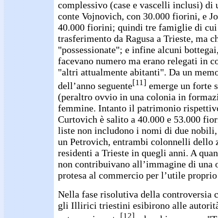
complessivo (case e vascelli inclusi) di u
conte Vojnovich, con 30.000 fiorini, e 
40.000 fiorini; quindi tre famiglie di cu
trasferimento da Ragusa a Trieste, ma ch
"possessionate"; e infine alcuni bottegai,
facevano numero ma erano relegati in co
"altri attualmente abitanti". Da un memo
[11]
dell’anno seguente
emerge un forte sq
(peraltro ovvio in una colonia in formaz
femmine. Intanto il patrimonio rispettiv
Curtovich è salito a 40.000 e 53.000 fio
liste non includono i nomi di due nobili,
un Petrovich, entrambi colonnelli dello 
residenti a Trieste in quegli anni. A quan
non contribuivano all’immagine di una 
protesa al commercio per l’utile proprio 
Nella fase risolutiva della controversia 
gli Illirici triestini esibirono alle autorit
[12]