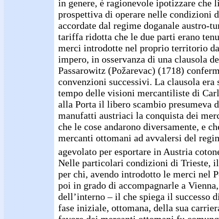
in genere, è ragionevole ipotizzare che li
prospettiva di operare nelle condizioni d
accordate dal regime doganale austro-tur
tariffa ridotta che le due parti erano ten
merci introdotte nel proprio territorio da
impero, in osservanza di una clausola del
Passarowitz (Požarevac) (1718) conferma
convenzioni successivi. La clausola era 
tempo delle visioni mercantiliste di Ca
alla Porta il libero scambio presumeva d
manufatti austriaci la conquista dei mer
che le cose andarono diversamente, e che
mercanti ottomani ad avvalersi del reg
agevolato per esportare in Austria cotone
Nelle particolari condizioni di Trieste, i
per chi, avendo introdotto le merci nel 
poi in grado di accompagnarle a Vienna, 
dell’interno – il che spiega il successo 
fase iniziale, ottomana, della sua carrier
favore dei mercanti ottomani fu comunq