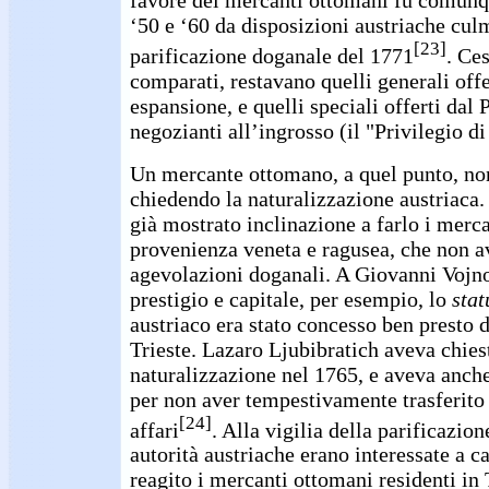
‘50 e ‘60 da disposizioni austriache cul
[23]
parificazione doganale del 1771
. Ces
comparati, restavano quelli generali off
espansione, e quelli speciali offerti dal 
negozianti all’ingrosso (il "Privilegio di
Un mercante ottomano, a quel punto, no
chiedendo la naturalizzazione austriaca.
già mostrato inclinazione a farlo i mercan
provenienza veneta e ragusea, che non a
agevolazioni doganali. A Giovanni Vojno
prestigio e capitale, per esempio, lo
stat
austriaco era stato concesso ben presto d
Trieste. Lazaro Ljubibratich aveva chiest
naturalizzazione nel 1765, e aveva anche
per non aver tempestivamente trasferito 
[24]
affari
. Alla vigilia della parificazio
autorità austriache erano interessate a 
reagito i mercanti ottomani residenti in 