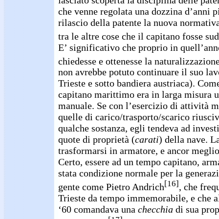
che venne regolata una dozzina d’anni più
rilascio della patente la nuova normativ
tra le altre cose che il capitano fosse su
E’ significativo che proprio in quell’an
chiedesse e ottenesse la naturalizzazion
non avrebbe potuto continuare il suo la
Trieste e sotto bandiera austriaca). Come
capitano marittimo era in larga misura u
manuale. Se con l’esercizio di attività 
quelle di carico/trasporto/scarico riusci
qualche sostanza, egli tendeva ad investi
quote di proprietà (
carati
) della nave. L
trasformarsi in armatore, e ancor meglio
Certo, essere ad un tempo capitano, arm
stata condizione normale per la generazi
[16]
gente come Pietro Andrich
, che freq
Trieste da tempo immemorabile, e che al
‘60 comandava una
checchia
di sua prop