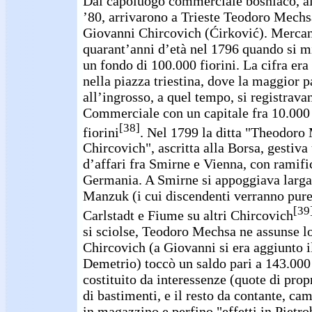
Dal capoluogo commerciale bosniaco, all
’80, arrivarono a Trieste Teodoro Mech
Giovanni Chircovich (Ćirković). Mercant
quarant’anni d’età nel 1796 quando si mi
un fondo di 100.000 fiorini. La cifra era
nella piazza triestina, dove la maggior p
all’ingrosso, a quel tempo, si registrava
Commerciale con un capitale fra 10.000 
[38]
fiorini
. Nel 1799 la ditta "Theodoro
Chircovich", ascritta alla Borsa, gestiv
d’affari fra Smirne e Vienna, con ramific
Germania. A Smirne si appoggiava larg
Manzuk (i cui discendenti verranno pure a
[39
Carlstadt e Fiume su altri Chircovich
si sciolse, Teodoro Mechsa ne assunse lo s
Chircovich (a Giovanni si era aggiunto i
Demetrio) toccò un saldo pari a 143.000 f
costituito da interessenze (quote di prop
di bastimenti, e il resto da contante, cam
in magazzino e perfino "effetti in Pietro