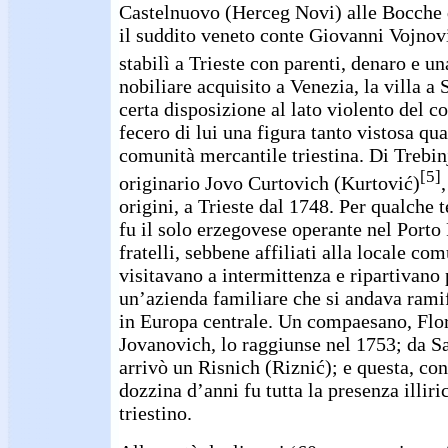
Castelnuovo (Herceg Novi) alle Bocche 
il suddito veneto conte Giovanni Vojnovi
stabilì a Trieste con parenti, denaro e u
nobiliare acquisito a Venezia, la villa a
certa disposizione al lato violento del
fecero di lui una figura tanto vistosa qu
comunità mercantile triestina. Di Trebin
[5]
originario Jovo Curtovich (Kurtović)
origini, a Trieste dal 1748. Per qualche
fu il solo erzegovese operante nel Porto 
fratelli, sebbene affiliati alla locale com
visitavano a intermittenza e ripartivano 
un’azienda familiare che si andava rami
in Europa centrale. Un compaesano, Flo
Jovanovich, lo raggiunse nel 1753; da S
arrivò un Risnich (Riznić); e questa, con
dozzina d’anni fu tutta la presenza illir
triestino.