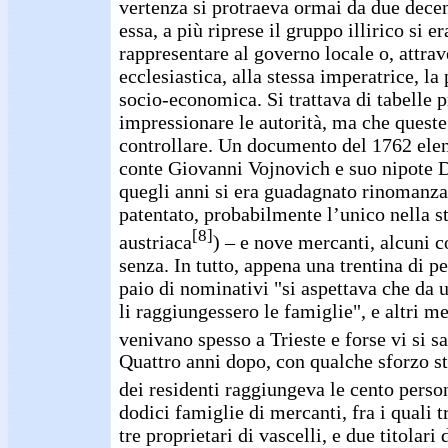
vertenza si protraeva ormai da due decen
essa, a più riprese il gruppo illirico si er
rappresentare al governo locale o, attrav
ecclesiastica, alla stessa imperatrice, la
socio-economica. Si trattava di tabelle p
impressionare le autorità, ma che quest
controllare. Un documento del 1762 elen
conte Giovanni Vojnovich e suo nipote 
quegli anni si era guadagnato rinomanz
patentato, probabilmente l’unico nella s
[8]
austriaca
) – e nove mercanti, alcuni c
senza. In tutto, appena una trentina di p
paio di nominativi "si aspettava che da 
li raggiungessero le famiglie", e altri mer
venivano spesso a Trieste e forse vi si s
Quattro anni dopo, con qualche sforzo sta
dei residenti raggiungeva le cento perso
dodici famiglie di mercanti, fra i quali t
tre proprietari di vascelli, e due titolari