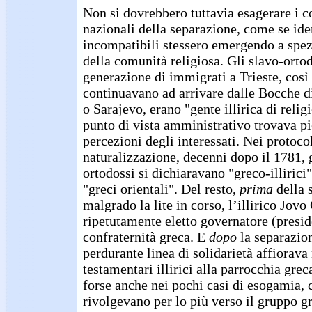
Non si dovrebbero tuttavia esagerare i c
nazionali della separazione, come se iden
incompatibili stessero emergendo a spez
della comunità religiosa. Gli slavo-orto
generazione di immigrati a Trieste, così 
continuavano ad arrivare dalle Bocche di
o Sarajevo, erano "gente illirica di reli
punto di vista amministrativo trovava pi
percezioni degli interessati. Nei protocol
naturalizzazione, decenni dopo il 1781, 
ortodossi si dichiaravano "greco-illirici",
"greci orientali". Del resto,
prima
della 
malgrado la lite in corso, l’illirico Jovo
ripetutamente eletto governatore (presid
confraternità greca. E
dopo
la separazio
perdurante linea di solidarietà affiorava 
testamentari illirici alla parrocchia grec
forse anche nei pochi casi di esogamia, ch
rivolgevano per lo più verso il gruppo g