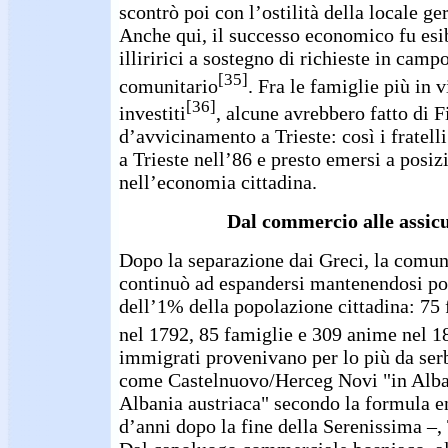
scontrò poi con l’ostilità della locale ge
Anche qui, il successo economico fu esi
illiririci a sostegno di richieste in camp
[35]
comunitario
. Fra le famiglie più in v
[36]
investiti
, alcune avrebbero fatto di 
d’avvicinamento a Trieste: così i fratell
a Trieste nell’86 e presto emersi a posiz
nell’economia cittadina.
Dal commercio alle assic
Dopo la separazione dai Greci, la comunit
continuò ad espandersi mantenendosi poc
dell’1% della popolazione cittadina: 75
nel 1792, 85 famiglie e 309 anime nel 1
immigrati provenivano per lo più da serb
come Castelnuovo/Herceg Novi "in Alban
Albania austriaca" secondo la formula en
d’anni dopo la fine della Serenissima –,