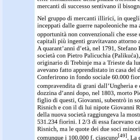
mercanti di successo sentivano il bisogn
Nel gruppo di mercanti illirici, in quegli 
inceppati dalle guerre napoleoniche ma 
opportunità non convenzionali che esse 
capitali più ingenti gravitavano attorno 
A quarant’anni d’età, nel 1791, Stefano 
società con Pietro Palicuchia (Palikuća),
originario di Trebinje ma a Trieste da 
avevano fatto apprendistato in casa del 
Conferirono in fondo sociale 60.000 fior
compravendita di grani dall’Ungheria e 
dozzina d’anni dopo, nel 1803, morto Pie
figlio di questi, Giovanni, subentrò in s
Risnich e con il di lui nipote Giovanni R
della nuova società raggiungeva la mos
531.234 fiorini. I 2/3 di essa facevano c
Risnich, ma le quote dei due soci minor
[49]
comunque i 100.000 f. ciascuno
. La 