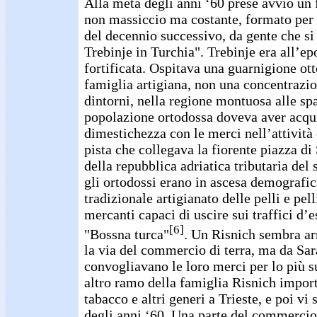
Alla metà degli anni ‘60 prese avvio un
non massiccio ma costante, formato per l
del decennio successivo, da gente che si
Trebinje in Turchia". Trebinje era all’ep
fortificata. Ospitava una guarnigione o
famiglia artigiana, non una concentrazio
dintorni, nella regione montuosa alle spa
popolazione ortodossa doveva aver acqu
dimestichezza con le merci nell’attività
pista che collegava la fiorente piazza di
della repubblica adriatica tributaria del 
gli ortodossi erano in ascesa demografi
tradizionale artigianato delle pelli e pel
mercanti capaci di uscire sui traffici d’
[6]
"Bossna turca"
. Un Risnich sembra arr
la via del commercio di terra, ma da Sar
convogliavano le loro merci per lo più s
altro ramo della famiglia Risnich import
tabacco e altri generi a Trieste, e poi vi s
degli anni ‘60. Una parte del commerci