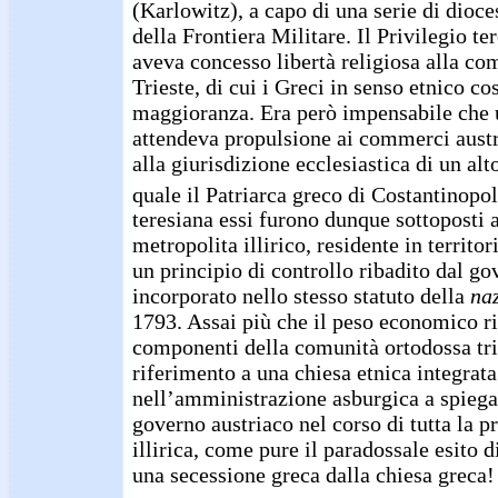
(Karlowitz), a capo di una serie di dioce
della Frontiera Militare. Il Privilegio t
aveva concesso libertà religiosa alla co
Trieste, di cui i Greci in senso etnico c
maggioranza. Era però impensabile che 
attendeva propulsione ai commerci austri
alla giurisdizione ecclesiastica di un al
quale il Patriarca greco di Costantinopol
teresiana essi furono dunque sottoposti a
metropolita illirico, residente in territo
un principio di controllo ribadito dal go
incorporato nello stesso statuto della
naz
1793. Assai più che il peso economico ri
componenti della comunità ortodossa trie
riferimento a una chiesa etnica integrata
nell’amministrazione asburgica a spiega
governo austriaco nel corso di tutta la p
illirica, come pure il paradossale esito d
una secessione greca dalla chiesa greca!