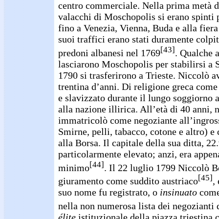
centro commerciale. Nella prima metà d
valacchi di Moschopolis si erano spinti 
fino a Venezia, Vienna, Buda e alla fiera 
suoi traffici erano stati duramente colpi
[43]
predoni albanesi nel 1769
. Qualche 
lasciarono Moschopolis per stabilirsi a Sp
1790 si trasferirono a Trieste. Niccolò a
trentina d’anni. Di religione greca come 
e slavizzato durante il lungo soggiorno a 
alla nazione illirica. All’età di 40 anni, 
immatricolò come negoziante all’ingross
Smirne, pelli, tabacco, cotone e altro) e 
alla Borsa. Il capitale della sua ditta, 22
particolarmente elevato; anzi, era appena
[44]
minimo
. Il 22 luglio 1799 Niccolò B
[45]
giuramento come suddito austriaco
,
suo nome fu registrato, o
insinuato
come 
nella non numerosa lista dei negozianti 
élite
istituzionale della piazza triestina c