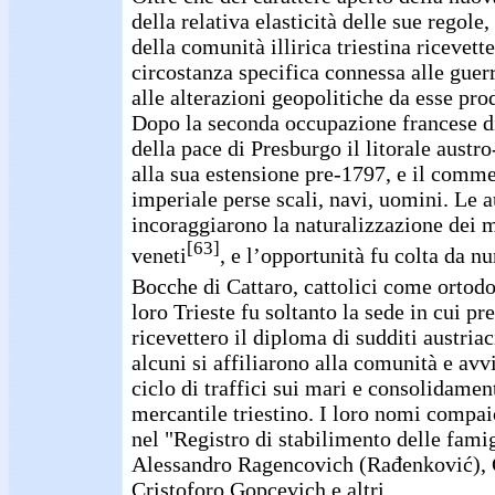
della relativa elasticità delle sue regole
della comunità illirica triestina ricevet
circostanza specifica connessa alle guer
alle alterazioni geopolitiche da esse pro
Dopo la seconda occupazione francese di 
della pace di Presburgo il litorale austr
alla sua estensione pre-1797, e il comm
imperiale perse scali, navi, uomini. Le a
incoraggiarono la naturalizzazione dei m
[63]
veneti
, e l’opportunità fu colta da n
Bocche di Cattaro, cattolici come ortodo
loro Trieste fu soltanto la sede in cui p
ricevettero il diploma di sudditi austriac
alcuni si affiliarono alla comunità e av
ciclo di traffici sui mari e consolidamen
mercantile triestino. I loro nomi compai
nel "Registro di stabilimento delle famig
Alessandro Ragencovich (Rađenković), 
Cristoforo Gopcevich e altri.