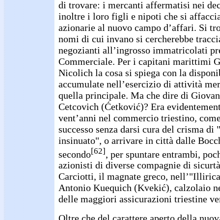
di trovare: i mercanti affermatisi nei de
inoltre i loro figli e nipoti che si affac
azionarie al nuovo campo d’affari. Si t
nomi di cui invano si cercherebbe traccia
negozianti all’ingrosso immatricolati pr
Commerciale. Per i capitani marittimi 
Nicolich la cosa si spiega con la disponib
accumulate nell’esercizio di attività merc
quella principale. Ma che dire di Giovan
Cetcovich (Ćetković)? Era evidentement
vent’anni nel commercio triestino, come
successo senza darsi cura del crisma di 
insinuato", o arrivare in città dalle Bocc
[62]
secondo
, per spuntare entrambi, poch
azionisti di diverse compagnie di sicurtà,
Carciotti, il magnate greco, nell’"Illiric
Antonio Kuequich (Kvekić), calzolaio ne
delle maggiori assicurazioni triestine ver
Oltre che del carattere aperto della nuov