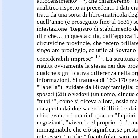
autocensimento
, che chiameremo "Ta
analitico rispetto ai precedenti. I dati 
tratti da una sorta di libro-matricola deg
quell’anno (e proseguito fino al 1831) so
intestazione "Registro di stabilimento d
illiriche… in questa città, dall’eppoca 1
circuvicine provincie, che fecero brillar
singolare prodiggio, ed utile al Sovrano 
[13]
considerabili imprese"
. La struttura
risulta ovviamente la stessa nei due pro
qualche significativa differenza nella o
informazioni. Si trattava di 160-170 per
"Tabella"), guidate da 68 capifamiglia; 
sposati (28) o vedovi (un uomo, cinque d
"nubili", come si diceva allora, ossia mas
era aperta dai due sacerdoti illirici e dai 
chiudeva con i nomi di quattro "faquini"
negozianti, "viventi del proprio" (o "ban
immaginabile che ciò significasse presta
interesse), "artifici" (pantofolai, sarti, 