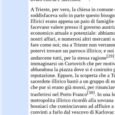
A Trieste, per vero, la chiesa in comune 
soddisfaceva solo in parte questo bisogn
Illirici erano appena un paio di famiglie 
facevano valere presso il governo austria
economico attuale e potenziale: abbiamo 
nostri affari, e numerosi altri mercanti 
fare come noi; ma a Trieste non verrann
potervi trovare un parroco illirico; e no
[29]
andarcene tutti, per la stessa ragione
immaginarsi un Curtovich che per motivi
abbandona la piazza dove si è costruito 
reputazione. Eppure, la scoperta che a T
sacerdote illirico bastò a un gruppo di m
che pur si erano già mossi, per rinunciar
[30]
trasferirsi nel Porto Franco
. In una l
metropolita illirico ricordò alla sovrana
bosniaci che cominciavano ad affluire a 
convinti a farlo dal vescovo di Karlovac