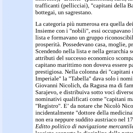
trafficanti (pellicciai), "capitani della 
bottegai, un sagrestano.
La categoria più numerosa era quella dei
Insieme con i "nobili", essi occupavano 
lista e formavano un gruppo riconoscibil
prosperità. Possedevano casa, moglie, pr
Scendendo nella lista e nella gerarchia s
attributi del successo economico scompa
capitano marittimo non doveva essere p
prestigiosa. Nella colonna dei "capitani
Imperiale" la "Tabella" dava solo i nomi
Giovanni Nicolich, da Ragusa ma di fami
Sarajevo, e distribuiva sotto voci diverse
nominativi qualificati come "capitani ma
"Registro". E’ da notare che Nicolò Nico
incidentalmente "dottore della medicina"
non era neppure suddito austriaco nel 17
Editto politico di navigazione mercantil
lasciato scoperta la disciplina delle pate