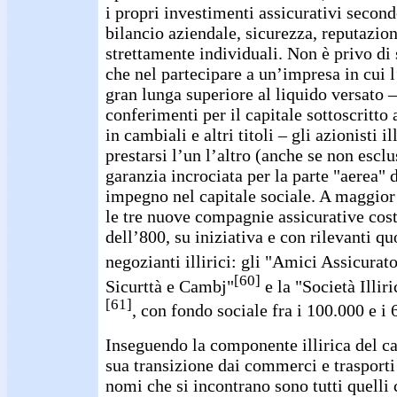
i propri investimenti assicurativi secon
bilancio aziendale, sicurezza, reputazion
strettamente individuali. Non è privo di s
che nel partecipare a un’impresa in cui l
gran lunga superiore al liquido versato –
conferimenti per il capitale sottoscritto
in cambiali e altri titoli – gli azionisti i
prestarsi l’un l’altro (anche se non escl
garanzia incrociata per la parte "aerea" d
impegno nel capitale sociale. A maggior 
le tre nuove compagnie assicurative cost
dell’800, su iniziativa e con rilevanti qu
negozianti illirici: gli "Amici Assicurato
[60]
Sicurttà e Cambj"
e la "Società Illir
[61]
, con fondo sociale fra i 100.000 e i 
Inseguendo la componente illirica del cap
sua transizione dai commerci e trasporti 
nomi che si incontrano sono tutti quelli 