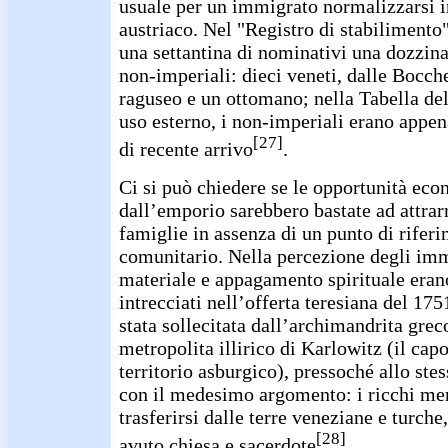
usuale per un immigrato normalizzarsi i
austriaco. Nel "Registro di stabilimento"
una settantina di nominativi una dozzin
non-imperiali: dieci veneti, dalle Bocche
raguseo e un ottomano; nella Tabella del
uso esterno, i non-imperiali erano appena
[27]
di recente arrivo
.
Ci si può chiedere se le opportunità eco
dall’emporio sarebbero bastate ad attrarr
famiglie in assenza di un punto di rifer
comunitario. Nella percezione degli imm
materiale e appagamento spirituale eran
intrecciati nell’offerta teresiana del 1751
stata sollecitata dall’archimandrita greco
metropolita illirico di Karlowitz (il capo
territorio asburgico), pressoché allo st
con il medesimo argomento: i ricchi mer
trasferirsi dalle terre veneziane e turche
[28]
avuto chiesa e sacerdote
.