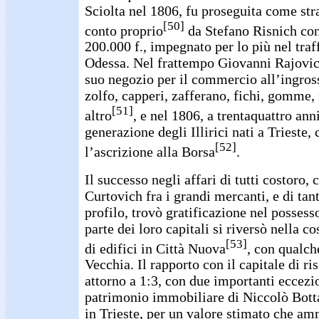
Sciolta nel 1806, fu proseguita come str
[50]
conto proprio
da Stefano Risnich con
200.000 f., impegnato per lo più nel tra
Odessa. Nel frattempo Giovanni Rajovi
suo negozio per il commercio all’ingross
zolfo, capperi, zafferano, fichi, gomme, 
[51]
altro
, e nel 1806, a trentaquattro ann
generazione degli Illirici nati a Trieste,
[52]
l’ascrizione alla Borsa
.
Il successo negli affari di tutti costoro,
Curtovich fra i grandi mercanti, e di tant
profilo, trovò gratificazione nel posses
parte dei loro capitali si riversò nella c
[53]
di edifici in Città Nuova
, con qualch
Vecchia. Il rapporto con il capitale di ri
attorno a 1:3, con due importanti eccezi
patrimonio immobiliare di Niccolò Botta
in Trieste, per un valore stimato che am