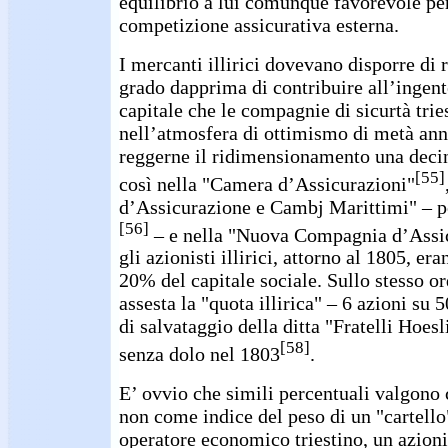
equilibrio a lui comunque favorevole per
competizione assicurativa esterna.
I mercanti illirici dovevano disporre di r
grado dapprima di contribuire all’ingen
capitale che le compagnie di sicurtà trie
nell’atmosfera di ottimismo di metà anni
reggerne il ridimensionamento una decin
[55]
così nella "Camera d’Assicurazioni"
d’Assicurazione e Cambj Marittimi" – 
[56]
– e nella "Nuova Compagnia d’Assi
gli azionisti illirici, attorno al 1805, er
20% del capitale sociale. Sullo stesso or
assesta la "quota illirica" – 6 azioni su 
di salvataggio della ditta "Fratelli Hoesl
[58]
senza dolo nel 1803
.
E’ ovvio che simili percentuali valgono 
non come indice del peso di un "cartell
operatore economico triestino, un azionis