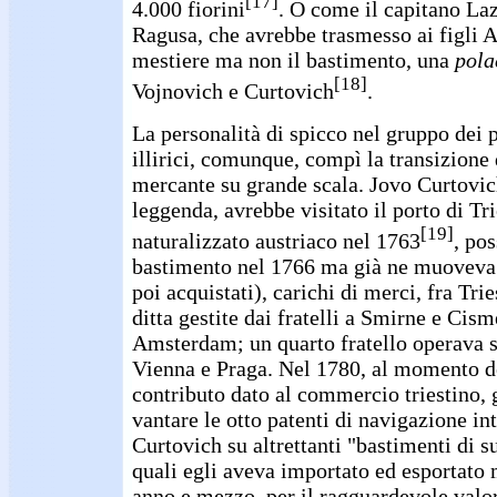
[17]
4.000 fiorini
. O come il capitano Laz
Ragusa, che avrebbe trasmesso ai figli A
mestiere ma non il bastimento, una
pola
[18]
Vojnovich e Curtovich
.
La personalità di spicco nel gruppo dei
illirici, comunque, compì la transizione
mercante su grande scala. Jovo Curtovic
leggenda, avrebbe visitato il porto di Tri
[19]
naturalizzato austriaco nel 1763
, po
bastimento nel 1766 ma già ne muoveva a
poi acquistati), carichi di merci, fra Tries
ditta gestite dai fratelli a Smirne e Cism
Amsterdam; un quarto fratello operava s
Vienna e Praga. Nel 1780, al momento de
contributo dato al commercio triestino, g
vantare le otto patenti di navigazione in
Curtovich su altrettanti "bastimenti di s
quali egli aveva importato ed esportato 
anno e mezzo, per il ragguardevole valor