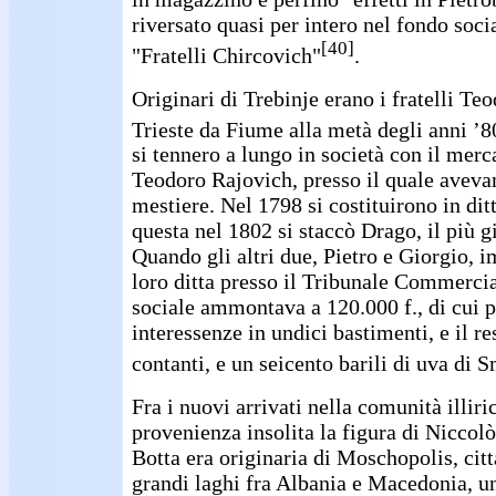
riversato quasi per intero nel fondo soci
[40]
"Fratelli Chircovich"
.
Originari di Trebinje erano i fratelli Te
Trieste da Fiume alla metà degli anni ’8
si tennero a lungo in società con il mer
Teodoro Rajovich, presso il quale aveva
mestiere. Nel 1798 si costituirono in ditt
questa nel 1802 si staccò Drago, il più g
Quando gli altri due, Pietro e Giorgio, 
loro ditta presso il Tribunale Commercia
sociale ammontava a 120.000 f., di cui p
interessenze in undici bastimenti, e il re
contanti, e un seicento barili di uva di 
Fra i nuovi arrivati nella comunità illiri
provenienza insolita la figura di Niccol
Botta era originaria di Moschopolis, cit
grandi laghi fra Albania e Macedonia, u