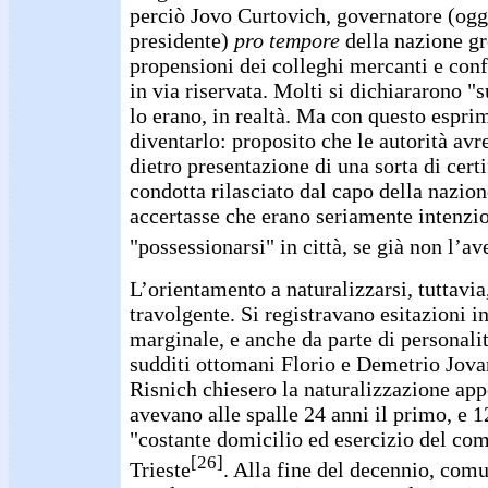
perciò Jovo Curtovich, governatore (og
presidente)
pro tempore
della nazione gr
propensioni dei colleghi mercanti e confra
in via riservata. Molti si dichiararono "s
lo erano, in realtà. Ma con questo espri
diventarlo: proposito che le autorità avr
dietro presentazione di una sorta di cert
condotta rilasciato dal capo della nazion
accertasse che erano seriamente intenzion
"possessionarsi" in città, se già non l’av
L’orientamento a naturalizzarsi, tuttavia
travolgente. Si registravano esitazioni 
marginale, e anche da parte di personali
sudditi ottomani Florio e Demetrio Jov
Risnich chiesero la naturalizzazione ap
avevano alle spalle 24 anni il primo, e 12
"costante domicilio ed esercizio del co
[26]
Trieste
. Alla fine del decennio, com