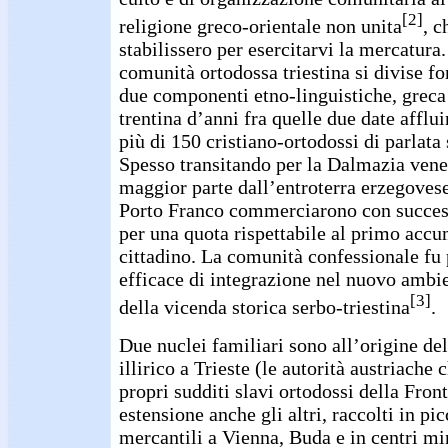
[2]
religione greco-orientale non unita
, c
stabilissero per esercitarvi la mercatura
comunità ortodossa triestina si divise f
due componenti etno-linguistiche, greca e
trentina d’anni fra quelle due date afflu
più di 150 cristiano-ortodossi di parlata
Spesso transitando per la Dalmazia vene
maggior parte dall’entroterra erzegoves
Porto Franco commerciarono con success
per una quota rispettabile al primo accu
cittadino. La comunità confessionale fu 
efficace di integrazione nel nuovo ambien
[3]
della vicenda storica serbo-triestina
.
Due nuclei familiari sono all’origine de
illirico a Trieste (le autorità austriach
propri sudditi slavi ortodossi della Front
estensione anche gli altri, raccolti in pi
mercantili a Vienna, Buda e in centri mi