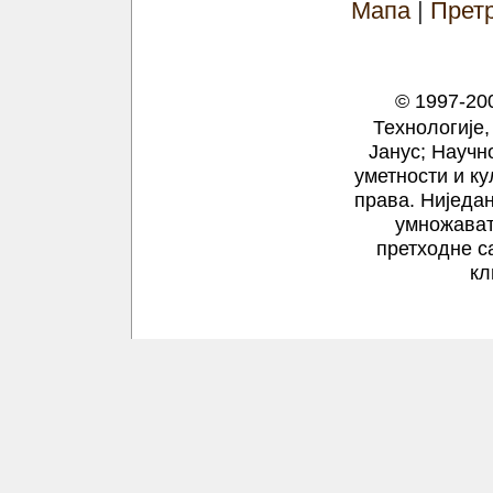
Мапа
|
Прет
© 1997-200
Технологије,
Јанус; Научн
уметности и ку
права.
Ниједан
умножават
претходне с
кл