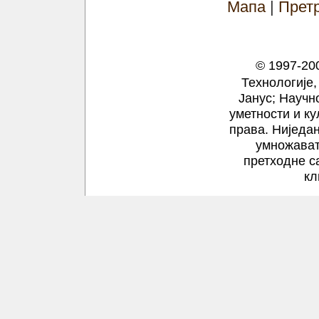
Мапа
|
Прет
© 1997-200
Технологије,
Јанус; Научн
уметности и ку
права.
Ниједан
умножават
претходне с
кл