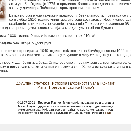
лети у небо. Година је 1775. и предивна барокна катедрала са сликама
звонику доминира Табаном, старим српским насељем.
Ватра историје која сажиже и вредност и безначајности, претвара се у 
септембра 1810. године уништава унутрашњост храма. Нови иконостас ј
резбарије четири године касније, а Арсеније Теодоровић је завршио 68
, када је српска црква поново засијала као драгуљ на обали Дунава.
ода, 1838. године. У цркви је измерен водостај од 110цм!
радиле оно што је људска рука.
 политичких превирања, 1949. године, већ оштећена бомбардовањем 1944. го
ек збрисана са лица земље. Иконе су сачуване и могу се видети у Сентандреји
т мосту. Дан бежи иза брда. Слике се ломе и нестају. Још за трен видим вел
ом и реку људи која хита ка цркви на звук звона. Завеса од суза се спушта и с
амном.
Друштво
|
Уметност
|
Историја
|
Духовност
|
Мапа
|
Контакт
Мапа
|
Претрага
|
Latinica
|
Помоћ
© 1997-2001 -
Пројекат Растко; Технологије, издаваштво и агенција
Јанус; Научно друштво за словенске уметности и културе; носиоци
ауторских права.
Ниједан део овог сајта не сме се умножавати или
преносити без претходне сагласности. За захтеве кликните
овде
.