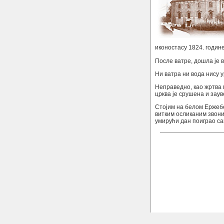
иконостасу 1824. године
После ватре, дошла је в
Ни ватра ни вода нису у
Неправедно, као жртва
црква је срушена и заув
Стојим на белом Ержебе
витким осликаним звоник
умирући дан поиграо с