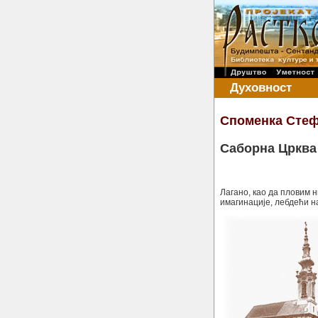
Духовност
Споменка Сте
Саборна Црква
Лагано, као да пловим 
имагинације, лебдећи н