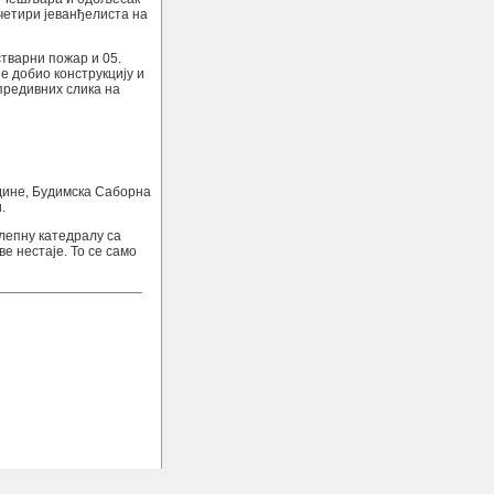
 четири јеванђелиста на
стварни пожар и 05.
е добио конструкцију и
 предивних слика на
дине, Будимска Саборна
.
елепну катедралу са
ве нестаје. То се само