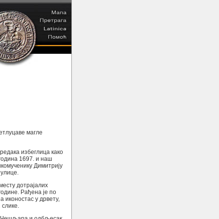
ветлуцаве магле
предака избеглица како
година 1697. и наш
икомученику Димитрију
 улице.
месту дотрајалих
године. Рађена је по
а иконостас у дрвету,
 слике.
ћа Чешљара и одбљесак