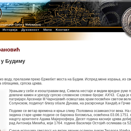
фановић
 у Будиму
низ воду, прелазим преко Ержебет моста на Будим. Испред мене израња, из с
а облацима, српска црква.
Урањам у себе и изоштравам вид. Сивила нестаје и видим вредне руке 
довлаче камен и урезују српско словенске словне бројке: АХЧЗ. Сада је 
патријарх Арсеније III Чарнојевић освештава храм посвећен светом вел
Солунском, подигнут близу обале Дунава, на раскрсници Хандађ и Грчке
Подиже се ветар времена и крњи слику. Половина осамнаестог века. На 
зидина старе цркве подизе се барокна богомоља, освећена 03.06.1751. 
нацрту архитекте Адама Мајерхофера. Десет година касније црква добиј
рад Антонија Михића, који 1764. године Василије Остојић осликава са 52
Сунце испуцава светлост на витки звоник осликан руком Теодора Или