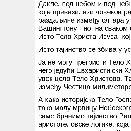
Дакле, под небом и под небц
које превазилази човеков р
раздаљине између олтара у 
Вашингтону - но, на сваком 
Исто Тело Христа Исуса -кој
Исто тајинство се збива у у
Ја не могу прегристи Тело 
него једући Евхаристијски 
увек цело Тело Христово. Т
између Честица милиметарс
А како историјско Тело Госп
тако малу мрвицу Небескога
само бранимо тајинство Ва
аристотеловске логике, која