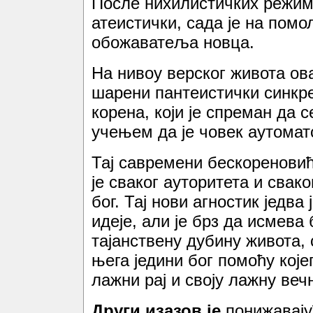
После нихилистичких режима
атеистички, сада је на помо
обожаватеља новца.
На нивоу верског живота ова
шарени пантеистички синкре
корена, који је спреман да с
учењем да је човек аутоматс
Тај савремени бескореновић
је сваког ауторитета и свако
бог. Тај нови агностик једва
идеје, али је брз да исмева 
тајанствену дубину живота, 
њега једини бог помоћу које
лажни рај и своју лажну вечн
Други изазов је
понижавају