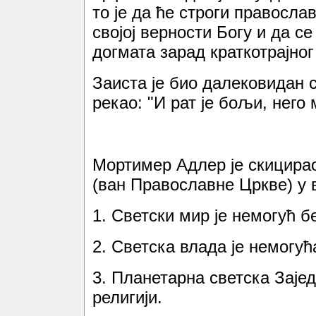
то је да ће строги правосла
својој верности Богу и да с
догмата зарад краткотрајно
Заиста је био далековидан с
рекао: "И рат је бољи, него 
Мортимер Адлер је скицирао
(ван Православне Цркве) у 
1. Светски мир је немогућ б
2. Светска влада је немогућ
3. Планетарна светска Зајед
религији.