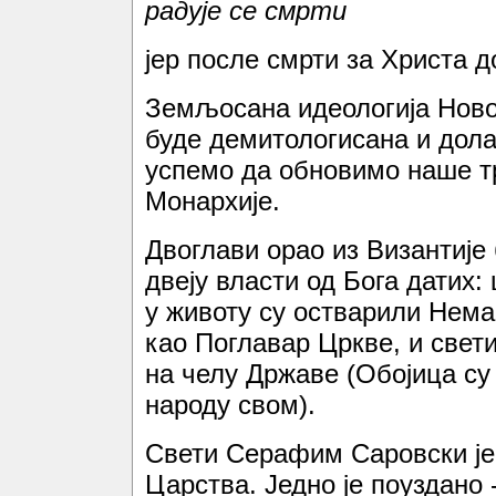
радује се смрти
јер после смрти за Христа д
Земљосана идеологија Новог
буде демитологисана и дола
успемо да обновимо наше 
Монархије.
Двоглави орао из Византије
двеју власти од Бога датих:
у животу су остварили Нема
као Поглавар Цркве, и све
на челу Државе (Обојица су 
народу свом).
Свети Серафим Саровски је 
Царства. Једно је поуздано -