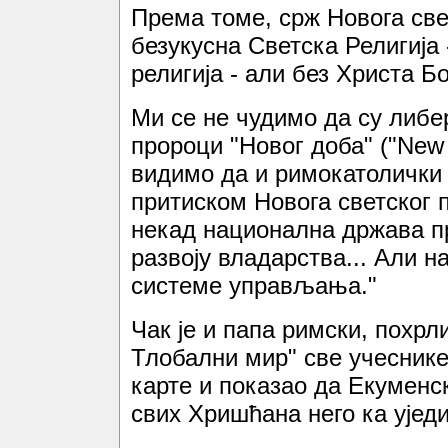
Према томе, срж Новога све
безукусна Светска Религија 
религија - али без Христа Бо
Ми се не чудимо да су либе
пророци "Новог доба" ("New
видимо да и римокатолички 
притиском Новога светског п
некад национална држава п
развоју владарства... Али 
системе управљања."
Чак је и папа римски, похрл
Тлобални мир" све учеснике
карте и показао да Екуменск
свих Хришћана него ка уједи