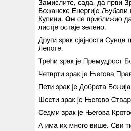
Замислите, сада, да први 
Божанске Енергије Љубави ко
Купини.
Он
се приближио да
листје остаје зелено.
Други зрак сјајности Сунца
Лепоте.
Трећи зрак је Премудрост Б
Четврти зрак је Његова Пра
Пети зрак је Доброта Божија
Шести зрак је Његово Ства
Седми зрак је Његова Кротос
А има их много више. Сви ти