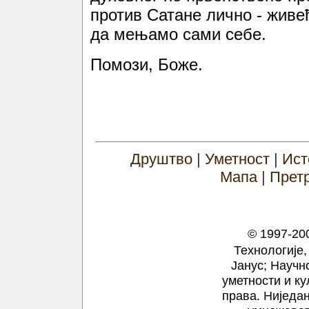
против Сатане лично - живе
да мењамо сами себе.
Помози, Боже.
Друштво
|
Уметност
|
Ист
Мапа
|
Прет
© 1997-200
Технологије,
Јанус; Научн
уметности и ку
права.
Ниједан