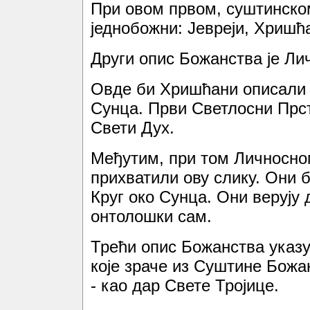
При овом првом, суштинско
једнобожни: Јевреји, Хришћ
Други опис Божанства је Ли
Овде би Хришћани описали т
Сунца. Први Светлосни Прсте
Свети Дух.
Међутим, при том Личносном
прихватили ову слику. Они 
Круг око Сунца. Они верују 
онтолошки сам.
Трећи опис Божанства указу
које зраче из Суштине Божан
- као дар Свете Тројице.