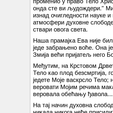
променио у право Тело Хрис
онда сте ви људождери." Ми
изнад очигледности науке и м
атмосфери духовне слободе,
ствари овога света.
Наша прамајка Ева није бил
једе забрањено воће. Она је
Змија већи пријатељ него Бо
Међутим, на Крстовом Дрвет
Тело као плод безсмртија, г
једете Моје васкрсло Тело; н
веровати Мојим речима мака
веровала обећању ђавола...
На тај начин духовна слобо
никада никога неће присили