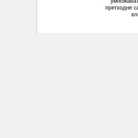
умножават
претходне с
кл