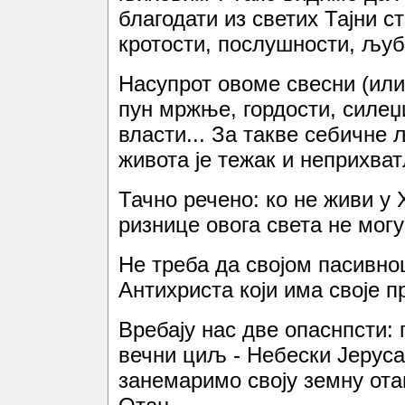
благодати из светих Тајни с
кротости, послушности, љуб
Насупрот овоме свесни (или
пун мржње, гордости, силеџ
власти... За такве себичне
живота је тежак и неприхва
Тачно речено: ко не живи у Х
ризнице овога света не мог
Не треба да својом пасивно
Антихриста који има своје п
Вребају нас две опаснпсти: 
вечни циљ - Небески Јерусал
занемаримо своју земну ота