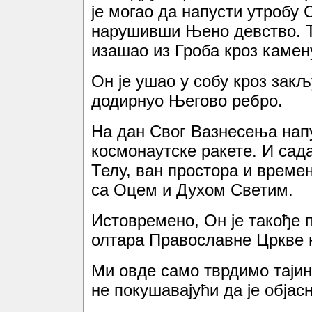
је могао да напусти утробу
нарушивши Њено девство. Т
изашао из Гроба кроз камену
Он је ушао у собу кроз закљ
додирнуо Његово ребро.
На дан Свог Вазнесења напу
космонаутске ракете. И сад
Телу, ван простора и време
са Оцем и Духом Светим.
Истовремено, Он је такође 
олтара Православне Цркве н
Ми овде само тврдимо тајин
не покушавајући да је објас