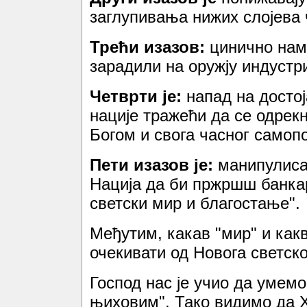
заглупивања нижих слојева 
Трећи изазов:
цинично нам
зарадили на оружју индустри
Четврти је:
напад на достој
нације тражећи да се одрек
Богом и свога часног само
Пети изазов је:
манипулиса
Нација да би пржршш банкар
светски мир и благостање".
Међутим, какав "мир" и как
очекивати од Новога светско
Господ нас је учио да умем
њиховим". Тако видимо да 