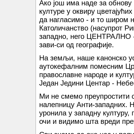
Ако још има наде за обнов
културе у оквиру цветајући
да нагласимо - и то широм 
Католичанство (насупрот Ри
западно, него ЦЕНТРАЛНО -
зави-си од географије.
На земљи, наше канонско ус
аутокефалним помесним Црк
православне народе и култу
Један Једини Центар - Небе
Ми не смемо преупростити с
налепницу Анти-западних. Н
уронила у западну културу,
очи и видимо шта вреди пре