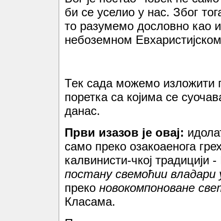
би се уселио у нас. Због то
то разумемо дословно као и
небоземном Евхаристијском
Тек сада можемо изложити г
поретка са којима се суоча
данас.
Први изазов је овај:
идола
само преко озакоаенога гре
калвинисти-чкој традицији -
постану свемоћии владари 
преко
новокомпоноване све
Класама.