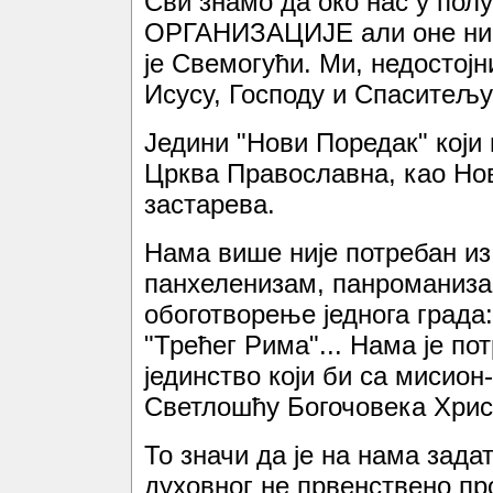
Сви знамо да око нас у пол
ОРГАНИЗАЦИЈЕ али оне нис
је Свемогући. Ми, недостој
Исусу, Господу и Спаситељ
Једини "Нови Поредак" који
Црква Православна, као Нов
застарева.
Нама више није потребан из
панхеленизам, панроманизам
обоготворење једнога града
"Трећег Рима"... Нама је п
јединство који би са мисио
Светлошћу Богочовека Хрис
То значи да је на нама зада
духовног не првенствено про