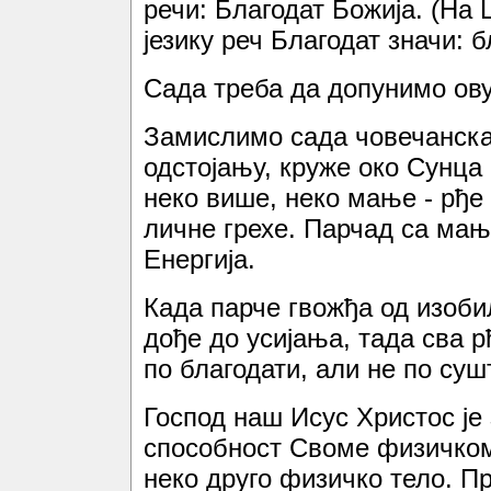
речи: Благодат Божија. (На
језику реч Благодат значи: 
Сада треба да допунимо ову
Замислимо сада човечанска 
одстојању, круже око Сунца
неко више, неко мање - рђе
личне грехе. Парчад са мањ
Енергија.
Када парче гвожђа од изоб
дође до усијања, тада сва р
по благодати, али не по суш
Господ наш Исус Христос је 
способност Своме физичком 
неко друго физичко тело. 