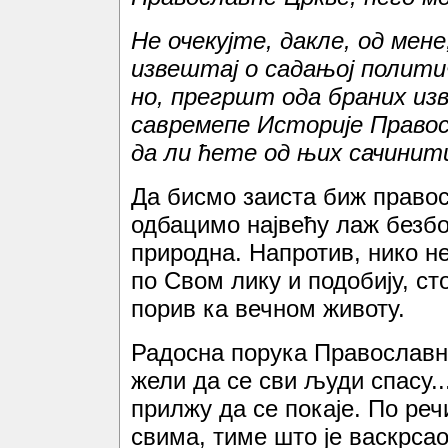
Не очекујте, дакле, од мене
извештај о садањој политич
но, прегршт ода браних из
савремепе Историје Правос
да ли ћете од њих
сачинити
Да бисмо заиста биж право
одбацимо највећу лаж безбо
природна. Напротив, нико не
по Свом лику и подобију, с
порив ка вечном животу.
Радосна порука Православно
жели да се сви људи спасу..
прилжу да се покаје. По реч
свима, тиме што је васкрса