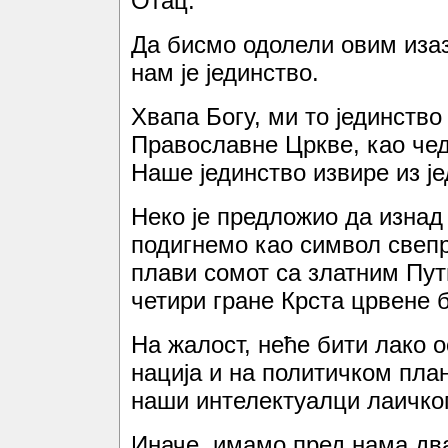
Отац.
Да бисмо одолели овим иза
нам је јединство.
Хвапа Богу, ми то јединств
Православне Цркве, као чед
Наше јединство извире из је
Неко је предложио да изнад
подигнемо као символ свепр
плави сомот са златним Пут
четири гране Крста црвене б
На жалост, неће бити лако 
нација и на политичком план
наши интелектуалци лаичког
Иначе, имамо пред нама дв