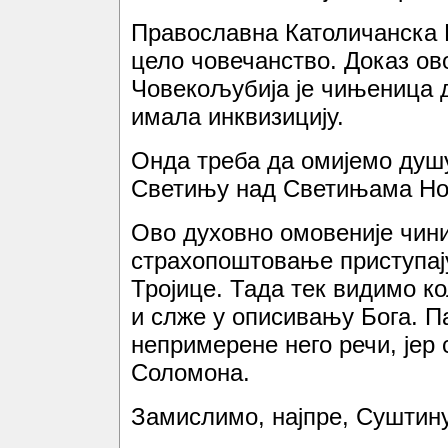
Православна Католичанска 
цело човечанство. Доказ ов
Човекољубија је чињеница 
имала инквизицију.
Онда треба да омијемо душу 
Светињу над Светињама Но
Ово духовно омовеније чини
страхопоштовање приступај
Тројице. Тада тек видимо к
и слже у описивању Бога. П
непримерене него речи, јер 
Соломона.
Замислимо, најпре, Суштину