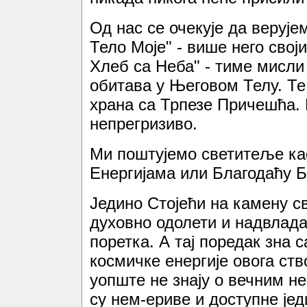
Од нас се очекује да верује
Тело Моје" - више него свој
Хлеб са Неба" - тиме мисли
обитава у Његовом Телу. Те
храна са Трпезе Причешћа. 
непрегризиво.
Ми поштујемо светитеље ка
Енергијама или Благодаћу Б
Једино Стојећи на камену 
духовно одолети и надвлада
поретка. А тај поредак зна 
космичке енергије овога ств
уопште не знају о вечним н
су нем-ериве и доступне је