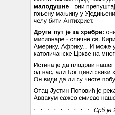
малодушне
- они препушта
гоњену мањину у Уједињени
челу бити Антихрист.
Други пут је за храбре:
они
мисионаре - сличне св. Кирил
Америку, Африку... И може
католичанске Цркве на многе
Истина је да плодови нашег
од нас, али Бог цени сваки 
Он види да ли су чисте побу
Отац Јустин Поповић је река
Аввакум сажео смисао наше 
·
·
·
·
·
·
·
·
·
Срб је