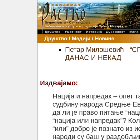
Друштво / Медији / Новине
Петар Милошевић - 
ДАНАС И НЕКАД
Издвајамо:
Нација и напредак – опет 
судбину народа Средње Евр
да ли је право питање “нац
“нација или напредак”? Ко
“или” добро је познато из 
народи су баш у раздобљи