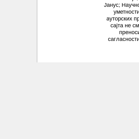
Јанус; Научн
уметности
ауторских п
сајта не с
пренос
сагласности