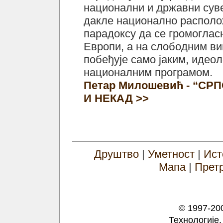
национални и државни сув
дакле национално располож
парадоксу да се громогла
Европи, а на слободним в
побеђује само јаким, идео
националним програмом.
Петар Милошевић - “С
И НЕКАД >>
Друштво
|
Уметност
|
Ист
Мапа
|
Прет
© 1997-200
Технологије,