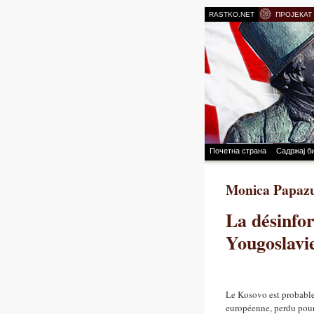
RASTKO.NET
ПРОЈЕКАТ
Почетна страна
Садржај б
Monica Papaz
La désinfor
Yougoslavi
Le Kosovo est probable
européenne, perdu pour 