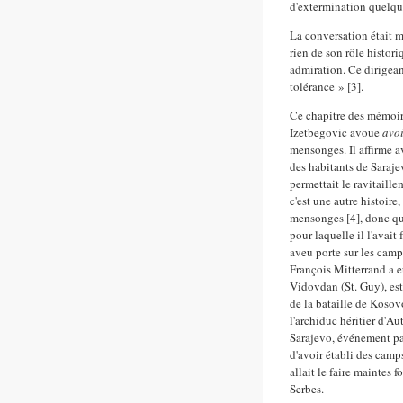
d'extermination quelque
La conversation était 
rien de son rôle histor
admiration. Ce dirige
tolérance » [3].
Ce chapitre des mémoir
Izetbegovic avoue
avo
mensonges. Il affirme a
des habitants de Sarajev
permettait le ravitaille
c'est une autre histoire,
mensonges [4], donc qu'
pour laquelle il l'avai
aveu porte sur les camp
François Mitterrand a eu
Vidovdan (St. Guy), est 
de la bataille de Kosovo
l'archiduc héritier d'A
Sarajevo, événement pa
d'avoir établi des camp
allait le faire maintes 
Serbes.