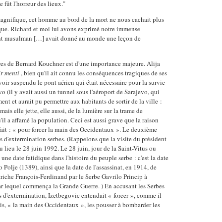
 fût l'horreur des lieux."
magnifique, cet homme au bord de la mort ne nous cachait plus
ique. Richard et moi lui avons exprimé notre immense
ant musulman […] avait donné au monde une leçon de
es de Bernard Kouchner est d'une importance majeure. Alija
ir
menti
, bien qu'il ait connu les conséquences tragiques de ses
voir suspendu le pont aérien qui était nécessaire pour la survie
o (il y avait aussi un tunnel sous l'aéroport de Sarajevo, qui
ment et aurait pu permettre aux habitants de sortir de la ville :
 mais elle jette, elle aussi, de la lumière sur la trame de
il a affamé la population. Ceci est aussi grave que la raison
t fait : « pour forcer la main des Occidentaux ». Le deuxième
s d'extermination serbes. (Rappelons que la visite du président
 lieu le 28 juin 1992. Le 28 juin, jour de la Saint-Vitus ou
une date fatidique dans l'histoire du peuple serbe : c'est la date
 Polje (1389), ainsi que la date de l'assassinat, en 1914, de
utriche François-Ferdinand par le Serbe Gavrilo Princip à
r lequel commença la Grande Guerre. ) En accusant les Serbes
s d'extermination, Izetbegovic entendait « forcer », comme il
fois, « la main des Occidentaux », les pousser à bombarder les