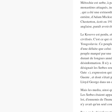
Métochie est serbe, à p
monastères attaqués, i
, qui a été une extraord
entière, d'Adam Mickie
Chesterton, écrit en 19
anglaise, paraît avoir é
Le Kosovo est perdu, et 
civilisés. C'est ce qui
Yougoslavie. Ce peuple 
d'une défaite que celui 
peuple marqué par une hi
durant de longues année
désinformation. Il n'y a
désignait les Serbes so
Gate »), expression qui
Guerre , et dont s'étai
Lloyd George dans un di
Mais les media, ainsi q
Les Serbes étaient app
loi, d'ennemis de l'hum
n'y avait qu'un seul cou
Il y a eu la désinformat