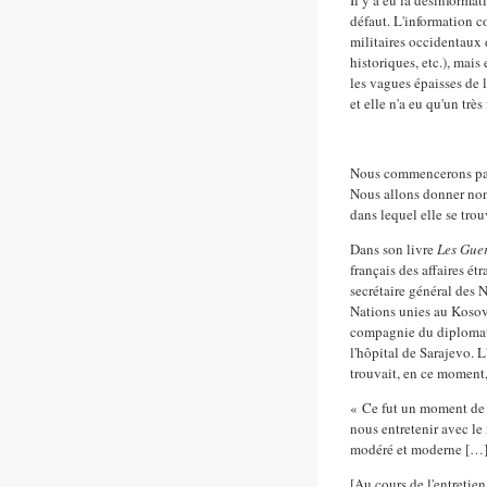
défaut. L'information co
militaires occidentaux 
historiques, etc.), mais 
les vagues épaisses de l
et elle n'a eu qu'un trè
Nous commencerons par 
Nous allons donner non 
dans lequel elle se trou
Dans son livre
Les Guer
français des affaires étr
secrétaire général des 
Nations unies au Kosov
compagnie du diplomate
l'hôpital de Sarajevo.
trouvait, en ce moment, 
« Ce fut un moment de 
nous entretenir avec le
modéré et moderne […]
[Au cours de l'entretie