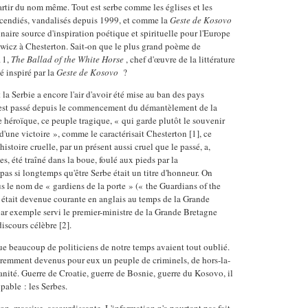
artir du nom même. Tout est serbe comme les églises et les
ncendiés, vandalisés depuis 1999, et comme la
Geste
de Kosovo
inaire source d'inspiration poétique et spirituelle pour l'Europe
wicz à Chesterton. Sait-on que le plus grand poème de
11,
The Ballad of the White Horse
, chef d'œuvre de la littérature
té inspiré par la
Geste
de Kosovo
?
la Serbie a encore l'air d'avoir été mise au ban des pays
 s'est passé depuis le commencement du démantèlement de la
héroïque, ce peuple tragique, « qui garde plutôt le souvenir
d'une victoire », comme le caractérisait Chesterton [1], ce
stoire cruelle, par un présent aussi cruel que le passé, a,
s, été traîné dans la boue, foulé aux pieds par la
 pas si longtemps qu'être Serbe était un titre d'honneur. On
us le nom de « gardiens de la porte » (« the Guardians of the
 était devenue courante en anglais au temps de la Grande
t par exemple servi le premier-ministre de la Grande Bretagne
scours célèbre [2].
ue beaucoup de politiciens de notre temps avaient tout oublié.
aremment devenus pour eux un peuple de criminels, de hors-la-
anité. Guerre de Croatie, guerre de Bosnie, guerre du Kosovo, il
pable : les Serbes.
ion, massive, assourdissante. L'information n'a pourtant pas fait