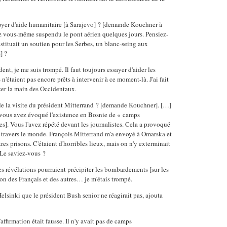
nvoyer d'aide humanitaire [à Sarajevo] ? [demande Kouchner à
z vous-même suspendu le pont aérien quelques jours. Pensiez-
stituait un soutien pour les Serbes, un blanc-seing aux
] ?
dent, je me suis trompé. Il faut toujours essayer d'aider les
 n'étaient pas encore prêts à intervenir à ce moment-là. J'ai fait
rcer la main des Occidentaux.
e la visite du président Mitterrand ? [demande Kouchner]. […]
n vous avez évoqué l'existence en Bosnie de « camps
es]. Vous l'avez répété devant les journalistes. Cela a provoqué
 travers le monde. François Mitterrand m'a envoyé à Omarska et
es prisons. C'étaient d'horribles lieux, mais on n'y exterminait
Le saviez-vous ?
es révélations pourraient précipiter les bombardements [sur les
tion des Français et des autres… je m'étais trompé.
elsinki que le président Bush senior ne réagirait pas, ajouta
l'affirmation était fausse. Il n'y avait pas de camps