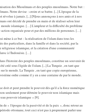
misation des Musulmans et des peuples musulmans. Notre but :
mans. Notre devise : croire et se battre. [...] L'époque de la
est révolue à jamais. [...] [N]ous annonçons à nos amis et à nos
ans ont décidé de prendre en main et de réaliser selon leur
u monde islamique. […] L'ampleur et la difficulté du problème
 action organisée pour et par des millions de personnes. […]
i mène à ce but : la réalisation de l'islam dans tous les
e des particuliers, dans la famille et dans la société, par la
e religieuse islamique, et la création d'une communauté
aroc à l'Indonésie. […]
, dans l'histoire des peuples musulmans, constitue un souvenir de
été créé sous l'égide de l'islam. [...] La Turquie , en tant que
 sur le monde. La Turquie , en tant que copie européenne,
roisième ordre comme il y en a une centaine de par le monde.
doit et peut prendre le pouvoir dès qu'il a la force numérique
, non seulement pour détruire le pouvoir non islamique mais
veau pouvoir islamique » [9].
 fin de « l'époque de la passivité et de la paix », donc retour au
a période ottomane, tout ceci n'est pas à proprement parler une