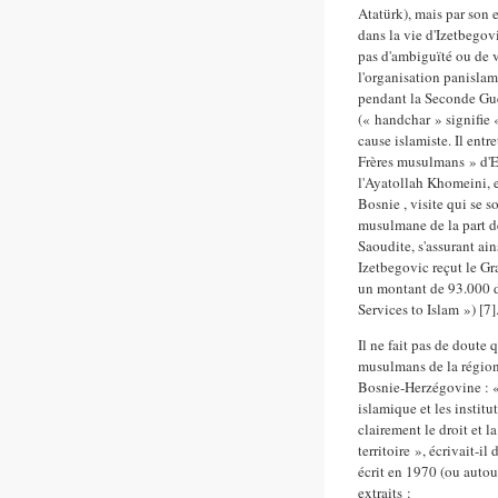
Atatürk), mais par son 
dans la vie d'Izetbegovi
pas d'ambiguïté ou de 
l'organisation panisla
pendant la Seconde Gue
(« handchar » signifie 
cause islamiste. Il entr
Frères musulmans » d'Eg
l'Ayatollah Khomeini, et
Bosnie , visite qui se 
musulmane de la part des
Saoudite, s'assurant ai
Izetbegovic reçut le Gr
un montant de 93.000 do
Services to Islam ») [7]
Il ne fait pas de doute 
musulmans de la région 
Bosnie-Herzégovine : « 
islamique et les instit
clairement le droit et l
territoire », écrivait-il
écrit en 1970 (ou autou
extraits :