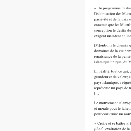
« Un programme d'isla
l'islamisation des Musul
passivité et de la paix 
ennemis que les Musulm
conception le destin d
exigent maintenant une
[M]ontrons le chemin qu
domaines de la vie privé
renaissance de la pensé
islamique unique, du M
En réalité, tout ce qui
grandeur et de valeur, a 
pays islamique, a régné
représente un pays de t
[…]
Le mouvement islamique 
et morale pour le faire
pour construire un nou
« Croire et se battre »,
jihad
, exaltation de l