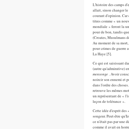
L'histoire des camps d'e
allait, sinon changer le
courant d'opinion. Car c
titres comme « un nouv
mondiale » feront la u
pour de bon, tandis que
(Croates, Musulmans de
Au moment de sa mort, A
pour crimes de guerre a
La Haye [5].
Ce qui est saisissant da
(autre qu'admirative) e
mensonge
. Avoir cons
noircir son ennemi et p
dans l'ordre des choses.
retrouve les mêmes mo
un représentant de « l
leçon de tolérance ».
Cette idée d'esprit des
songeur. Peut-être qu'Iz
ce n'était pas par une dé
comme il avait en horr