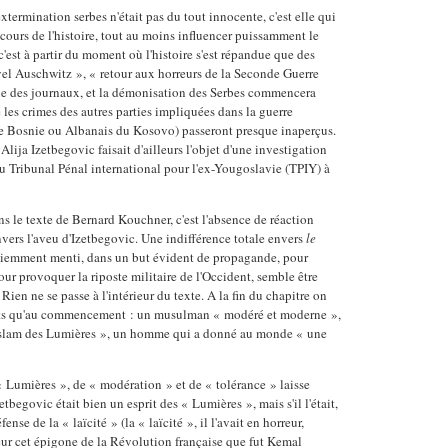
xtermination serbes n'était pas du tout innocente, c'est elle qui
 cours de l'histoire, tout au moins influencer puissamment le
'est à partir du moment où l'histoire s'est répandue que des
el Auschwitz », « retour aux horreurs de la Seconde Guerre
ne des journaux, et la démonisation des Serbes commencera
 les crimes des autres parties impliquées dans la guerre
 Bosnie ou Albanais du Kosovo) passeront presque inaperçus.
lija Izetbegovic faisait d'ailleurs l'objet d'une investigation
u Tribunal Pénal international pour l'ex-Yougoslavie (TPIY) à
ns le texte de Bernard Kouchner, c'est l'absence de réaction
nvers l'aveu d'Izetbegovic. Une indifférence totale envers
le
ciemment menti, dans un but évident de propagande, pour
our provoquer la riposte militaire de l'Occident, semble être
 Rien ne se passe à l'intérieur du texte. A la fin du chapitre on
ts qu'au commencement : un musulman « modéré et moderne »,
'islam des Lumières », un homme qui a donné au monde « une
 « Lumières », de « modération » et de « tolérance » laisse
etbegovic était bien un esprit des « Lumières », mais s'il l'était,
fense de la « laïcité » (la « laïcité », il l'avait en horreur,
eur cet épigone de la Révolution française que fut Kemal