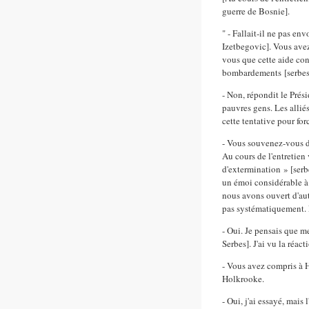
guerre de Bosnie].
" - Fallait-il ne pas e
Izetbegovic]. Vous ave
vous que cette aide con
bombardements [serbes
- Non, répondit le Prési
pauvres gens. Les alliés
cette tentative pour fo
- Vous souvenez-vous d
Au cours de l'entretie
d'extermination » [serb
un émoi considérable à
nous avons ouvert d'autr
pas systématiquement. 
- Oui. Je pensais que m
Serbes]. J'ai vu la réac
- Vous avez compris à H
Holkrooke.
- Oui, j'ai essayé, mais 