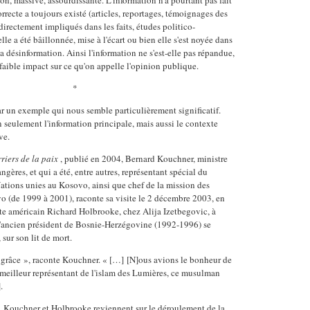
rrecte a toujours existé (articles, reportages, témoignages des
directement impliqués dans les faits, études politico-
elle a été bâillonnée, mise à l'écart ou bien elle s'est noyée dans
a désinformation. Ainsi l'information ne s'est-elle pas répandue,
s faible impact sur ce qu'on appelle l'opinion publique.
*
un exemple qui nous semble particulièrement significatif.
seulement l'information principale, mais aussi le contexte
ve.
riers de la paix
, publié en 2004, Bernard Kouchner, ministre
angères, et qui a été, entre autres, représentant spécial du
Nations unies au Kosovo, ainsi que chef de la mission des
o (de 1999 à 2001), raconte sa visite le 2 décembre 2003, en
 américain Richard Holbrooke, chez Alija Izetbegovic, à
 L'ancien président de Bosnie-Herzégovine (1992-1996) se
sur son lit de mort.
grâce », raconte Kouchner. « […] [N]ous avions le bonheur de
 meilleur représentant de l'islam des Lumières, ce musulman
.
n, Kouchner et Holbrooke reviennent sur le déroulement de la