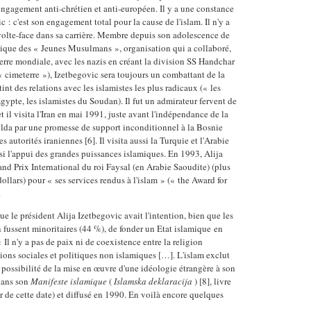
engagement anti-chrétien et anti-européen. Il y a une constance
c : c'est son engagement total pour la cause de l'islam. Il n'y a
volte-face dans sa carrière. Membre depuis son adolescence de
mique des « Jeunes Musulmans », organisation qui a collaboré,
rre mondiale, avec les nazis en créant la division SS Handchar
« cimeterre »), Izetbegovic sera toujours un combattant de la
etint des relations avec les islamistes les plus radicaux (« les
ypte, les islamistes du Soudan). Il fut un admirateur fervent de
 il visita l'Iran en mai 1991, juste avant l'indépendance de la
solda par une promesse de support inconditionnel à la Bosnie
 autorités iraniennes [6]. Il visita aussi la Turquie et l'Arabie
nsi l'appui des grandes puissances islamiques. En 1993, Alija
and Prix International du roi Faysal (en Arabie Saoudite) (plus
llars) pour « ses services rendus à l'islam » (« the Award for
.
que le président Alija Izetbegovic avait l'intention, bien que les
fussent minoritaires (44 %), de fonder un Etat islamique en
Il n'y a pas de paix ni de coexistence entre la religion
utions sociales et politiques non islamiques […]. L'islam exclut
a possibilité de la mise en œuvre d'une idéologie étrangère à son
 dans son
Manifeste
islamique
(
Islamska deklaracija
) [8], livre
r de cette date) et diffusé en 1990. En voilà encore quelques