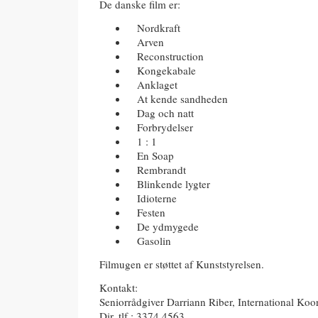
De danske film er:
Nordkraft
Arven
Reconstruction
Kongekabale
Anklaget
At kende sandheden
Dag och natt
Forbrydelser
1 : 1
En Soap
Rembrandt
Blinkende lygter
Idioterne
Festen
De ydmygede
Gasolin
Filmugen er støttet af Kunststyrelsen.
Kontakt:
Seniorrådgiver Darriann Riber, International Koo
Dir. tlf.: 3374 4563