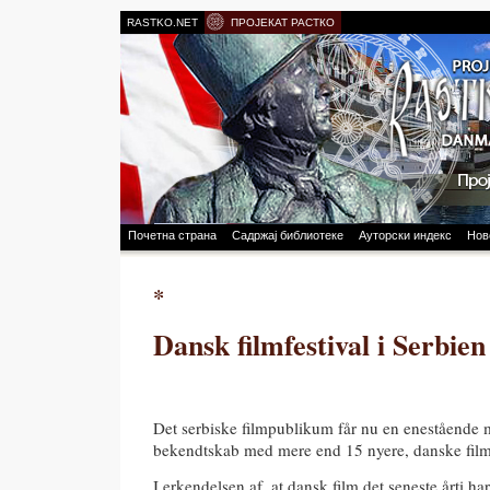
RASTKO.NET
ПРОЈЕКАТ РАСТКО
Почетна страна
Садржај библиотеке
Ауторски индекс
Нов
*
Dansk filmfestival i Serbien
Det serbiske filmpublikum får nu en enestående mu
bekendtskab med mere end 15 nyere, danske film
I erkendelsen af, at dansk film det seneste årti har