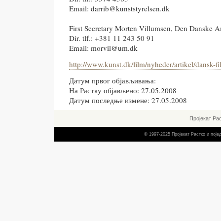
Email: darrib@kunststyrelsen.dk
First Secretary Morten Villumsen, Den Danske 
Dir. tlf.: +381 11 243 50 91
Email: morvil@um.dk
http://www.kunst.dk/film/nyheder/artikel/dansk-fil
Датум првог објављивања:
На Растку објављено: 27.05.2008
Датум последње измене: 27.05.2008
Пројекат Ра
© 1997-2025 Пројекат Растко и пој