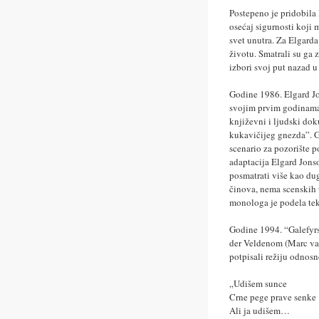
Postepeno je pridobila
osećaj sigurnosti koji 
svet unutra. Za Elgarda
životu. Smatrali su ga
izbori svoj put nazad u 
Godine 1986. Elgard Jo
svojim prvim godinama 
književni i ljudski do
kukavičijeg gnezda”. G
scenario za pozorište 
adaptacija Elgard Jon
posmatrati više kao du
činova, nema scenskih 
monologa je podela teks
Godine 1994. “Galefyr
der Veldenom (Marc van
potpisali režiju odnosn
„Udišem sunce
Crne pege prave senke
Ali ja udišem…