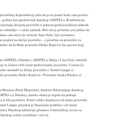
 pozorišnoj koprodukciji pala mi je na pamet kada sam posetio
03. godine kao predstavnik danskog ASSITEJ-a. Kombinacija
a pristupa dečijem pozorištu u jednom profesionalnom radnom
ao uzbudljiv i važan zadatak. Bilo mi je potrebno još jedino da
Imao sam sreću da sretnem Anju Sušu, čiji savremen i
n pogled na dečije pozorište – a posebno na pozorište za
bedio da bi Malo pozorište Duško Radović bio prostor koji
 ASSITEJ-a Danska i ASSITEJ-a Srbija i Crna Gora, udružili
ji su članovi bili četiri profesionalna pozorišta: Corona La
alni ansambl za dečije pozorište) i Teatret Lampe iz
o pozorište Duško Radović i Pozorište lutaka Pinokio iz
 Menšera (Peter Manscher), direktor Sekretarijata danskog
ITEJ-a u Danskoj, danska strana je uspela da prikupi
a je bila potrebna. Pored velike doprinosa od strane pozorišta
tret Lampe, projekat je finansijski podržan i od strane
istara, Danskog udruženja glumaca, Umetničkog saveta za
anskog centra za kulturu i razvoj.