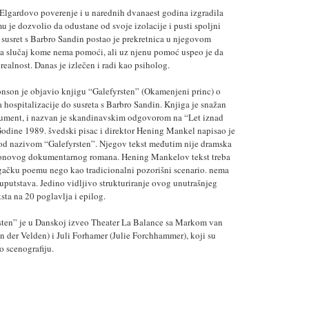
 Elgardovo poverenje i u narednih dvanaest godina izgradila
mu je dozvolio da odustane od svoje izolacije i pusti spoljni
 susret s Barbro Sandin postao je prekretnica u njegovom
 za slučaj kome nema pomoći, ali uz njenu pomoć uspeo je da
realnost. Danas je izlečen i radi kao psiholog.
nson je objavio knjigu “Galefyrsten” (Okamenjeni princ) o
hospitalizacije do susreta s Barbro Sandin. Knjiga je snažan
kument, i nazvan je skandinavskim odgovorom na “Let iznad
odine 1989. švedski pisac i direktor Hening Mankel napisao je
pod nazivom “Galefyrsten”. Njegov tekst međutim nije dramska
sonovog dokumentarnog romana. Hening Mankelov tekst treba
gačku poemu nego kao tradicionalni pozorišni scenario. nema
uputstava. Jedino vidljivo strukturiranje ovog unutrašnjeg
ta na 20 poglavlja i epilog.
sten” je u Danskoj izveo Theater La Balance sa Markom van
 der Velden) i Juli Forhamer (Julie Forchhammer), koji su
o scenografiju.