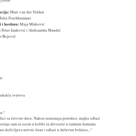
yrsten”
acija:
Marc van der Velden
Julie Forchhammer
i i kostimu:
Maja Mirković
:
Peter Janković i Aleksandra Mandić
or Bojović
ić
askršću svetova
e.“
dici sa četvoro dece. Nakon rasturanja porodice, majka odlazi
on ostaje sam sa ocem u kolibi za drvoseče u tamnim šumama
ina doživljava nervni slom i odlazi u duševnu bolnicu...“