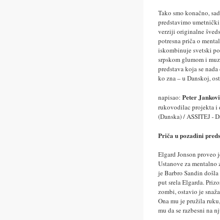
Tako smo konačno, sada
predstavimo umetnički 
verziji originalne šv
potresna priča o mental
iskombinuje svetski po
srpskom glumom i muzic
predstava koja se nada
ko zna – u Danskoj, osta
Peter Jankov
napisao:
rukovodilac projekta i
(Danska) / ASSITEJ - 
Priča u pozadini pred
Elgard Jonson proveo j
Ustanove za mentalno z
je Barbro Sandin došla 
put srela Elgarda. Priz
zombi, ostavio je snaža
Ona mu je pružila ruku,
mu da se razbesni na nju