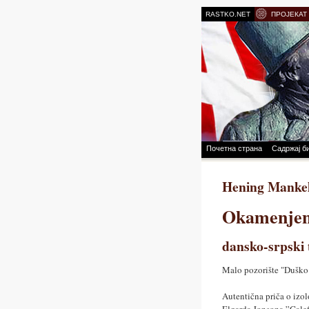
RASTKO.NET
ПРОЈЕКАТ
Почетна страна
Садржај б
Hening Manke
Okamenjen
dansko-srpski 
Malo pozorište "Duško
Autentična priča o izo