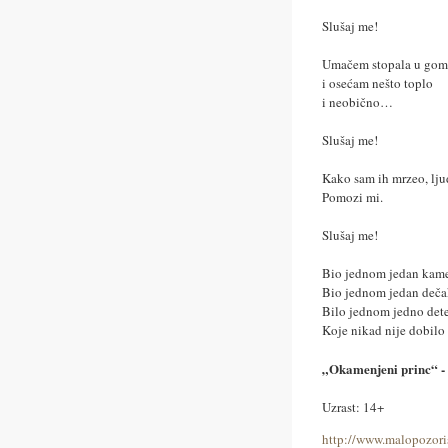
Slušaj me!
Umačem stopala u gom
i osećam nešto toplo
i neobično…
Slušaj me!
Kako sam ih mrzeo, lju
Pomozi mi.
Slušaj me!
Bio jednom jedan kam
Bio jednom jedan deča
Bilo jednom jedno det
Koje nikad nije dobilo s
„Okamenjeni princ“ -
Uzrast: 14+
http://www.malopozori