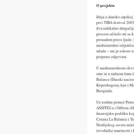
O projektu
Ideja o dansko-srpskoj
prvi TIBA festival 20
dva radikalno drugačij
procesu učinilo mi se k
pronađem prave ljude. 
međunarodno orijentisa
mlade – me je uskoro u
potpuno odgovara.
U međunarodnom okviru
smo se u radnom timu či
Balance (Danski nacion
Kopenhagena, kao i Mal
Beograda.
Uz usrdnu pomoć Petera
ASSITEJ-a i Odbora ASS
finansijsku podršku koj
Corana La Balance i Tea
Nordijskog saveta min
izvođačke umetnosti i D