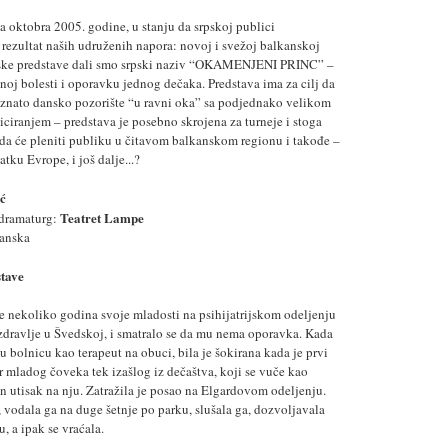
 oktobra 2005. godine, u stanju da srpskoj publici
rezultat naših udruženih napora: novoj i svežoj balkanskoj
edske predstave dali smo srpski naziv “OKAMENJENI PRINC” –
noj bolesti i oporavku jednog dečaka. Predstava ima za cilj da
znato dansko pozorište “u ravni oka” sa podjednako velikom
iranjem – predstava je posebno skrojena za turneje i stoga
 da će pleniti publiku u čitavom balkanskom regionu i takođe –
tku Evrope, i još dalje...?
ić
Teatret Lampe
 dramaturg:
Danska
stave
e nekoliko godina svoje mladosti na psihijatrijskom odeljenju
dravlje u Švedskoj, i smatralo se da mu nema oporavka. Kada
u bolnicu kao terapeut na obuci, bila je šokirana kada je prvi
or mladog čoveka tek izašlog iz dečaštva, koji se vuče kao
n utisak na nju. Zatražila je posao na Elgardovom odeljenju.
 vodala ga na duge šetnje po parku, slušala ga, dozvoljavala
, a ipak se vraćala.