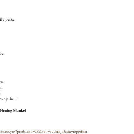
ilu peska
de.
en.
k.
e
voje Ja....“
 Hening Mankel
ste.co.yu/?predstava=28&sub=vecernja&sta=repertoar