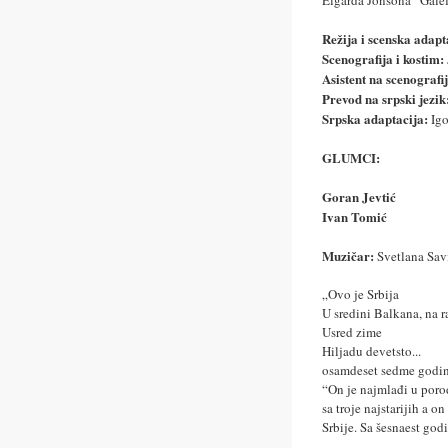
Elgarda Jonsona ”Galef
Režija i scenska adapt
Scenografija i kostim:
Asistent na scenografij
Prevod na srpski jezik
Srpska adaptacija:
Ig
GLUMCI:
Goran Jevtić
Ivan Tomić
Muzičar:
Svetlana Sav
„Ovo je Srbija
U sredini Balkana, na r
Usred zime
Hiljadu devetsto...
osamdeset sedme godin
“On je najmlađi u poro
sa troje najstarijih a 
Srbije. Sa šesnaest god