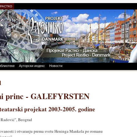
 РАСТКО
иблиотеке
Ауторски индекс
Новости
l
i princ - GALEFYRSTEN
teatarski projekat 2003-2005. godine
 Radović", Beograd
lovanosti i otvaranju prema svetu Heninga Mankela po romanu