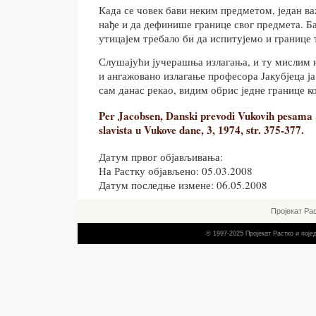
Када се човек бави неким предметом, један ва
нађе и да дефинише границе свог предмета. Б
утицајем требало би да испитујемо и границе т
Слушајући јучерашња излагања, и ту мислим 
и ангажовано излагање професора Јакубјеца ја
сам данас рекао, видим обрис једне границе к
Per Jacobsen, Danski prevodi Vukovih pesama 
slavista u Vukove dane, 3, 1974, str. 375-377.
Датум првог објављивања:
На Растку објављено: 05.03.2008
Датум последње измене: 06.05.2008
Пројекат Ра
© 1997-2025 Пројекат Растко и пој