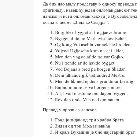
Да бих дао малу представу о односу превода 
оригиналу, навешћу један одломак данског тек
данског и исти одломак како га је Вук забележ
познате песме „Зидање Скадра“:
Borg blev bygget af tre gjaeve brodre,
Bygget af de tre Merljavtschevitscher,
Og kong Vukaschin var aeldste brocler,
Vojvod Ugljescha kom naest i alder,
Men den yngste af de tre var Gojko.
Nu i trende аг de havde bygget
Ved Bojana's bred pa borgen Skadar.
Dem tilhande gik trehundred Mestre;
Men de fik ned ej dens grundmur faerdig
Endnu mindre selve borgens mure: --
Alt, hvad mestrene om dagen bygged,
Rev den onde Vila ned om natten.
Превод у прози ca данског:
Град је зидан од три храбра брата
Зидан од три Мрљавчевића
И краљ Вукашин је био најстаријп брат