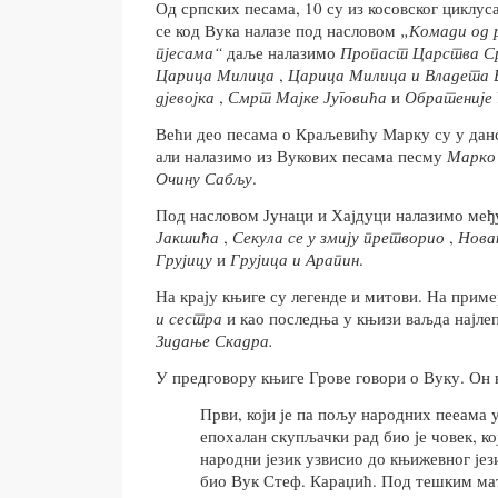
Од српских песама, 10 су из косовског циклуса
се код Вука налазе под насловом
„Комади од р
пјесама“
даље налазимо
Пропаст Царства С
Царица Милица
,
Царица
Милица и Владета 
дјевојка
,
Смрт Мајке Југовића
и
Обратеније 
Већи део песама о Краљевићу Марку су у данс
али налазимо из Вукових песама песму
Марко 
Очину Сабљу
.
Под насловом Јунаци и Хајдуци налазимо међ
Јакшића
,
Секула се у змију претворио
,
Новак
Грујицу
и
Грујица и Арапин
.
На крају књиге су легенде и митови. На прим
и сестра
и као последња у књизи ваљда најле
Зидање Скадра.
У предговору књиге Грове говори о Вуку. Он 
Први, који је па пољу народних пееама 
епохалан скупљачки рад био је човек, ко
народни језик узвисио до књижевног јези
био Вук Стеф. Караџић. Под тешким ма