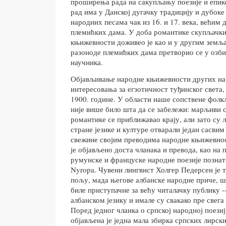
проширења рада на сакупљању поезије и епике
рад има у Данској дугачку традицију и дубоке
народних песама чак из 16. и 17. века, већим
племићких дама. У доба романтике скупљачки
књижевности доживео је као и у другим земљ
разоноде племићких дама претворио се у озб
научника.
Објављивање народне књижевности других нар
интересовања за егзотичност туђинског света, 
1900. године. У области наше сопствене фолк
није више било шта да се забележи: марљиви 
романтике се приближавао крају, али зато су 
стране језике и културе отварали један сасвим
свежине својим преводима народне књижевнос
је објављено доста чланака и превода, као на
румунске и француске народне поезије познато
Nyropa. Чувени лингвист Холгер Педерсен је т
пољу, мада његове албанске народне приче, ш
биле приступачне за већу читалачку публику -
албанском језику и имале су свакако пре свега
Поред једног чланка о српској народној поези
објављена је једна мала збирка српских лирски