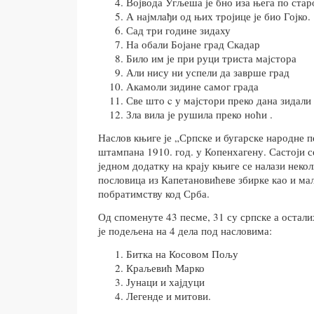
Војвода Угљеша је бно иза њега по стар
А најмлађи од њих тројице је био Гојко.
Сад три године зидаху
На обали Бојане град Скадар
Било им је при руци триста мајстора
Али нису ни успели да заврше град
Акамоли зидине самог града
Све што c у мајстори преко дана зидали
Зла вила је рушила преко ноћи .
Наслов књиге је „Српске и бугарске народне п
штампана 1910. год. у Копенхагену. Састоји с
једном додатку на крају књиге се налази неко
пословица из Капетановићеве збирке као и ма
побратимству код Срба.
Од споменуте 43 песме, 31 су српске а остали
је подељена на 4 дела под насловима:
Битка на Косовом Пољу
Краљевић Марко
Јунаци и хајдуци
Легенде и митови.