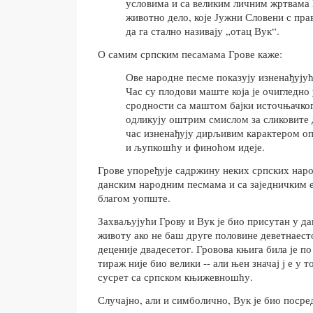
условима и са великим личним жртвама 
животно дело, које Јужни Словени с пра
да га стално називају „отац Вук“.
О самим српским песамама Грове каже:
Ове народне песме показују изненађују
Час су плодови маште која је очигледно 
сродности са маштом бајки источњачког 
одликују оштрим смислом за сликовите 
час изненађују дирљивим карактером о
и љупкошћу и финоћом идеје.
Грове упоређује садржину неких српских нар
данским народним песмама и са заједничким
благом уопште.
Захваљујући Грову и Вук је био присутан у д
животу ако не баш друге половине деветнаесто
деценије двадесетог. Гровова књига била је по
тираж није био велики -- али њен значај j е у 
сусрет са српском књижевношћу.
Случајно, али и симболично, Вук је био посре