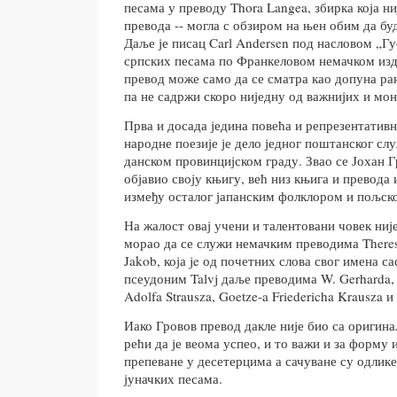
песама у преводу Thora Langea, збирка која ни
превода -- могла с обзиром на њен обим да бу
Даље је писац Carl Andersen под насловом „Гу
српских песама по Франкеловом немачком изд
превод може само да се сматра као допуна ра
па не садржи скоро ниједну од важнијих и мо
Прва и досада једина повећа и репрезентативн
народне поезије је дело једног поштанског сл
данском провинцијском граду. Звао се Јохан Гр
објавио своју књигу, већ низ књига и превода 
између осталог јапанским фолклором и пољс
На жалост овај учени и талентовани човек није
морао да се служи немачким преводима Theres 
Jakob, која je од почетних слова свог имена с
псеудоним Talvj даље преводима W. Gerharda, 
Adolfa Strausza, Goetze-a Friedericha Krausza и
Иако Гровов превод дакле није био са оригинал
рећи да је веома успео, и то важи и за форму 
препеване у десетерцима а сачуване су одлике
јуначких песама.