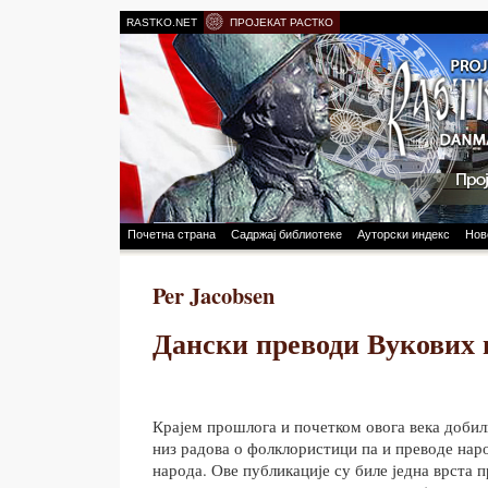
RASTKO.NET
ПРОЈЕКАТ РАСТКО
Почетна страна
Садржај библиотеке
Ауторски индекс
Нов
Per Jacobsen
Дански преводи Вукових 
Крајем прошлога и почетком овога века добили
низ радова о фолклористици па и преводе нар
народа. Ове публикације су биле једна врста