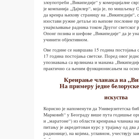
злоупотреби „Википедије“ у комерцијалне свр
је компанија „Дајмлер“, која је, по мишљењу 
да креира њихову страницу на „Википедији“, 
изостави ружне детаље из њихове пословне п
унајмљивање радника током Другог светског р
Опонг позива и шефове „Википедије“ да је уна
учинити објективном.
Ове године се навршава 15 година постојања 
17 година постојања светске. Поред овог једн
упознавања са врлинама и манама „Википедије
практично са њеним функционисањем на основ
Креирање чланака на „Ви
На примеру једне белоруске
искуства
Корисно је напоменути да Универзитетска би
Марковић“ у Београду више пута годишње орг
и „маратоне“) из области креирања чланака на
питању је акредитован курс у трајању од два 
радионице), на којима, углавном, учествују з