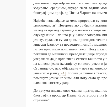
делимичног превођења текста и њиховог труд
кодирања, средином јануара 2020. године мог
биографијом проф. др Ивана Чароте на немачк
Највеће изненађење за мене приредили су кине
„википедисти“. Невероватно су брзи и активни
метод за превод страница и њихово креирање 
случају Кине – пошто је у Кини блокирана Ви
језику, тражили су ми да им проследим текст 
кинески језик су га преводили помоћу машинс
потом врло мало поправили текст. Покушала с
рекавши да машински преводилац није поуздан
уверавали да је врло висок степен тачности у 
на кинески језик (касније су ми исто рекли и ј
Странице су, пак, објављене – прва на кинеск
јапанском језику
[24]
. Колика је тачност текста
поменуте језике не знам, али могу само да п
њиховом систему рада.
До датума писања овог чланка и датирања пом
биографија проф. др Ивана Чароте доступна је
страница“.