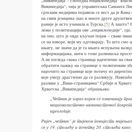
„Википедија – слободна енциклопедија“ власн
Викимедија“, чија је управитељка Саманта Лие
српским медијима појавила се вест да је Кина
на свим језицима (као и многе друге друштве
раније је исто учинила и Турска.
[5]
А зашто? Н
лежи у политизацији ове „енциклопедије“, где
на оно, што је овде кључан појам – свако пиш
се на изворе, који му одговарају. То што смо
књигу, не значи да је та књига испуњена вал
информацијама, нити о томе размишља просе
А не изгледа свака страница идентично на свак
обратити пажњу на странице о политичким зб
нарочито на странице које потичу из директн
које умеју драстично да се разликују. Навеш
разлике у „Вики-страницима“ Србије и Хрватс
Хрватска „Википедија“ објашњава:
„Четник је израз којим се означавају при
националистичко-шовинистичког покрет
идеологије.
Ријеч „четник“ је тијеком повијести мијења
се у 19. стољећу и почетку 20. стољећа како 