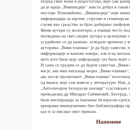
Поред свих мана и недостатака, које сам рани
да је идеја „Википедије“ заиста добра и такав 
постоји. Поновићемо, „Википедија“ није наме
информација за научне, стручне и семинарске
служи као средство за брзо добијање (неформ
Њени аутори су волонтери, а чланци често п
погледима на свет својих аутора и целокупне ср
усудићемо се да кажемо, огледало времена у 
ауторима „Вики-чланака“ је да буду савесни,
информације и њихове изворе, али и на читаоц
него што било коју инфорацију (из било којег и
И сама се трудим се да будем савестан „Вики
ми је, ако има читалаца мојих „Вики-чланака“,
ако после прочитаног „Вики-чланка“ посетиоци
од књига, које сам навела у литератури. Или, 
„Антологијом белоруске поезије“ (састављач 
преводилац др Миодраг Сибиновић, Београд, 19
била инспирација за бављење белоруско-српск
креирање вишејезичних био-библиографија пр
као и за писање овог приказа.
Напомене