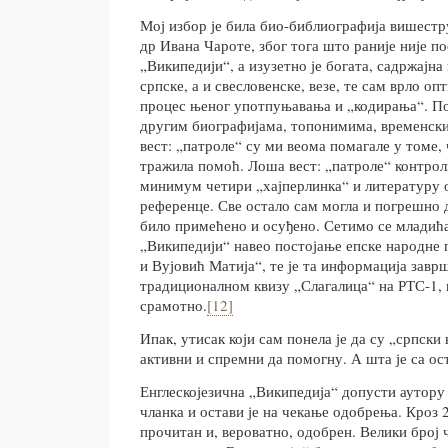
Мој избор је била био-библиографија вишестр
др Ивана Чароте, због тога што раније није по
„Википедији“, а изузетно је богата, садржајна 
српске, а и свесловенске, везе, те сам врло о
процес њеног употпуњавања и „кодирања“. Пов
другим биографијама, топонимима, временск
вест: „патроле“ су ми веома помагале у томе, 
тражила помоћ. Лоша вест: „патроле“ контрол
минимум четири „хајперлинка“ и литературу 
референце. Све остало сам могла и погрешно д
било примећено и осуђено. Сетимо се младића 
„Википедији“ навео постојање епске народне
и Вујовић Матија“, те је та информација завр
традиционалном квизу „Слагалица“ на РТС-1, ш
срамотно.
[12]
Ипак, утисак који сам понела је да су „српски
активни и спремни да помогну. А шта је са ос
Енглескојезична „Википедија“ допусти аутору
чланка и остави је на чекање одобрења. Кроз 
прочитан и, вероватно, одобрен. Велики број 