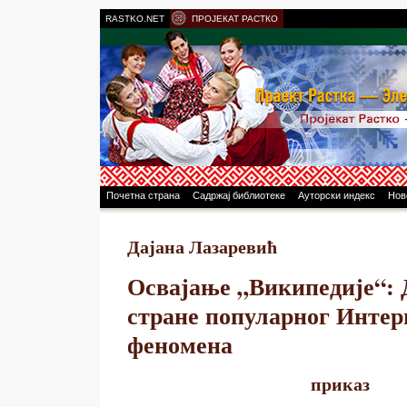
RASTKO.NET
ПРОЈЕКАТ РАСТКО
Почетна страна
Садржај библиотеке
Ауторски индекс
Нов
Дајана Лазаревић
Освајање „Википедије“: 
стране популарног Интер
феномена
приказ