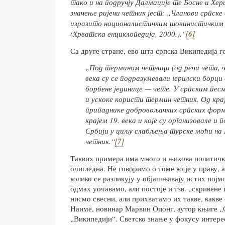
тако и на подручју Далмације те Босне и Хе
значење ријечи четник јест: „Чланови српске 
изразито националистичким шовинистичким 
(Хрватска енциклопедија, 2000.).“
[6]
Са друге стране, ево шта српска Википедија г
„Под термином четници (од речи чета, ч
века су се подразумевали герилски борци
борбене јединице — чете. У српским песм
и ускоке користи термин четник. Од крај
припаднике добровољачких српских форма
крајем 19. века и које су организовале и 
Србији у циљу слабљења турске моћи на Б
четник.“
[7]
Таквих примера има много и њихова политичка
очигледна. Не говоримо о томе ко је у праву, а
колико се разликују у објашњавају истих појмо
одмах уочавамо, али постоје и тзв. „скривене
нисмо свесни, али прихватамо их такве, какве
Наиме, новинар Марвин Опонг, аутор књиге 
„Википедији“. Светско знање у фокусу интере