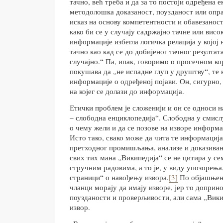
тачно, већ треба и да за то постоји одређена 
методолошка доказаност, поузданост или опр
исказ на основу компетентности и обавезанос
како би се у случају садржајно тачне или висо
информације избегла логичка релација у којој
тачно као кад се до добијеног тачног резулта
случајно.“ Па, ипак, говоримо о просечном ко
покушава да „не испадне глуп у друштву“, те
информације о одређеној појави. Он, сигурно
на којег се долази до информација.
Етички проблем је сложенији и он се односи н
– слободна енциклопедија“. Слободна у смисл
о чему жели и да се позове на изворе информа
Исто тако, свако може да чита те информација
претходног промишљања, анализе и доказивањ
свих тих мана „Википедија“ се не цитира у с
стручним радовима, а то је, у виду упозорења
страници“ о навођењу извора.
[3]
По објашњењ
чланци морају да имају изворе, јер то допри
поузданости и проверљивости, али сама „Вики
извор.