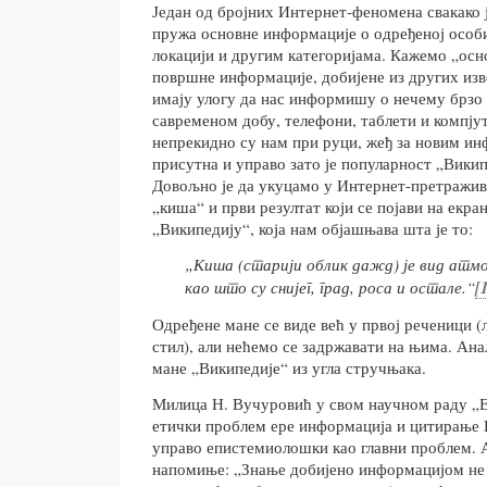
Један од бројних Интернет-феномена свакако ј
пружа основне информације о одређеној особи
локацији и другим категоријама. Кажемо „осно
површне информације, добијене из других изво
имају улогу да нас информишу о нечему брзо 
савременом добу, телефони, таблети и компју
непрекидно су нам при руци, жеђ за новим ин
присутна и управо зато је популарност „Викип
Довољно је да укуцамо у Интернет-претражив
„киша“ и први резултат који се појави на екр
„Википедију“, која нам објашњава шта је то:
„Киша (старији облик дажд) је вид атм
као што су снијег, град, роса и остале.“
[
Одређене мане се виде већ у првој реченици (
стил), али нећемо се задржавати на њима. А
мане „Википедије“ из угла стручњака.
Милица Н. Вучуровић у свом научном раду „
етички проблем ере информација и цитирање 
управо епистемиолошки као главни проблем.
напомиње: „Знање добијено информацијом не 