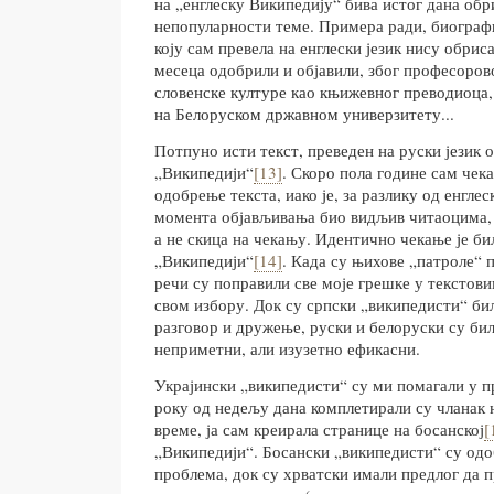
на „енглеску Википедију“ бива истог дана обр
непопуларности теме. Примера ради, биографи
коју сам превела на енглески језик нису обриса
месеца одобрили и објавили, због професорово
словенске културе као књижевног преводиоца,
на Белоруском државном универзитету...
Потпуно исти текст, преведен на руски језик о
„Википедији“
[13]
. Скоро пола године сам чек
одобрење текста, иако је, за разлику од енглес
момента објављивања био видљив читаоцима, 
а не скица на чекању. Идентично чекање је би
„Википедији“
[14]
. Када су њихове „патроле“ 
речи су поправили све моје грешке у текстов
свом избору. Док су српски „википедисти“ би
разговор и дружење, руски и белоруски су би
неприметни, али изузетно ефикасни.
Украјински „википедисти“ су ми помагали у пр
року од недељу дана комплетирали су чланак н
време, ја сам креирала странице на босанској
[
„Википедији“. Босански „википедисти“ су одо
проблема, док су хрватски имали предлог да 