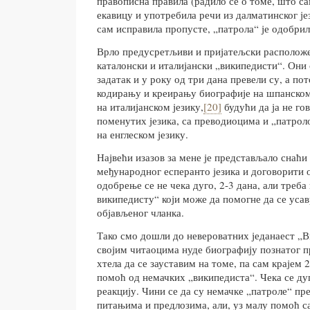
правописна правила (радило се о томе, што са
екавицу и употребила речи из далматинског је
сам исправила пропусте, „патрола“ је одобрил
Врло предусретљиви и пријатељски расположе
каталонски и италијански „википедисти“. Они
задатак и у року од три дана превели су, а по
кодирању и креирању биографије на шпанском
на италијанском језику,
[20]
будући да ја не го
поменутих језика, са преводиоцима и „патро
на енглеском језику.
Највећи изазов за мене је представљало снаћи
међународног есперанто језика и договорити о
одобрење се не чека дуго, 2-3 дана, али треб
википедисту“ који може да помогне да се усав
објављеног чланка.
Тако смо дошли до невероватних једанаест „В
својим читаоцима нуде биографију познатог п
хтела да се зауставим на томе, па сам крајем
помоћ од немачких „википедиста“. Чека се дуг
реакцију. Чини се да су немачке „патроле“ пр
питањима и предлозима, али, уз малу помоћ са