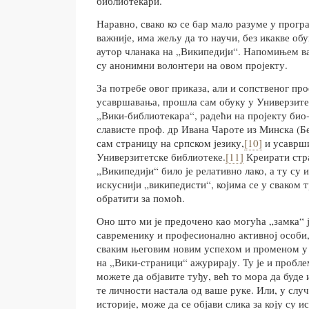
библиотекари.
Наравно, свако ко се бар мало разуме у програ
важније, има жељу да то научи, без икакве об
аутор чланака на „Википедији“. Напомињем в
су анонимни волонтери на овом пројекту.
За потребе овог приказа, али и сопственог пр
усавршавања, прошла сам обуку у Универзите
„Вики-библиотекара“, радећи на пројекту био
слависте проф. др Ивана Чароте из Минска (Б
сам страницу на српском језику,
[10]
и усаврши
Универзитетске библиотеке.
[11]
Креирати стра
„Википедији“ било је релативно лако, а ту су 
искуснији „википедисти“, којима се у сваком 
обратити за помоћ.
Оно што ми је предочено као могућа „замка“
савременику и професионално активној особи, 
сваким његовим новим успехом и променом у
на „Вики-страници“ ажурирају. Ту је и пробле
можете да објавите туђу, већ то мора да буд
те личности настала од ваше руке. Или, у случ
историје, може да се објави слика за коју су и