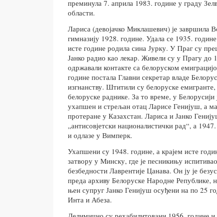
преминула 7. априла 1983. године у граду Зел
области.
Лариса (девојачко Миклашевич) је завршила 
гимназију 1928. године. Удала се 1935. године
исте године родила сина Јурку. У Праг су преш
Јанко радио као лекар. Живели су у Прагу до 1
одржавали контакте са белоруском емиграцијом
године постала Главни секретар владе Белору
изгнанству. Штитили су белоруске емигранте,
белоруске раднике. За то време, у Белорусији 
ухапшен и стрељан отац Ларисе Генијуш, а мај
протеране у Казахстан. Лариса и Јанко Генију
„антисовјетски националистички рад“, а 1947
и одлазе у Вимперк.
Ухапшени су 1948. године, а крајем исте годин
затвору у Минску, где је песникињу испитива
безбедности Лаврентије Цанава. Он ју је безу
преда архиву Белоруске Народне Републике, н
њен супруг Јанко Генијуш осуђени на по 25 г
Инта и Абеза.
Делимично су рехабилитовани 1956. године и 