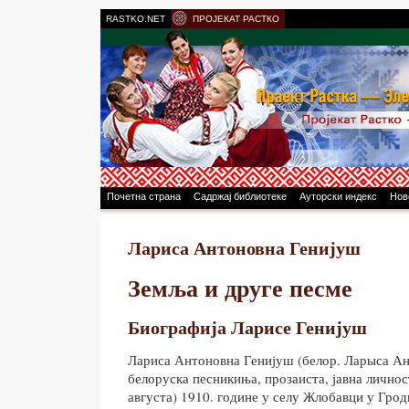
RASTKO.NET
ПРОЈЕКАТ РАСТКО
Почетна страна
Садржај библиотеке
Ауторски индекс
Нов
Лариса Антоновна Генијуш
Земља и друге песме
Биографија Ларисе Генијуш
Лариса Антоновна Генијуш (белор. Ларыса Ан
белоруска песникиња, прозаиста, јавна личност.
августа) 1910. године у селу Жлобавци у Гродн