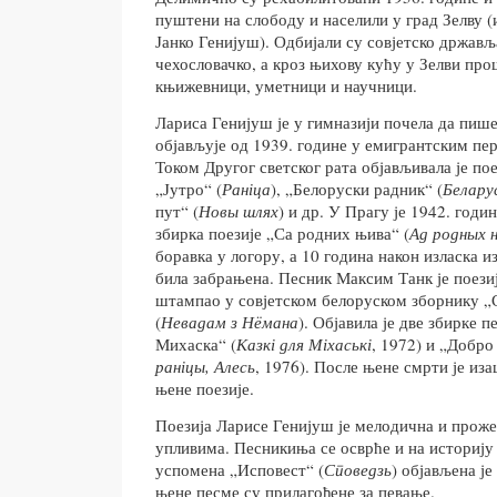
пуштени на слободу и населили у град Зелву (
Јанко Генијуш). Одбијали су совјетско држав
чехословачко, а кроз њихову кућу у Зелви пр
књижевници, уметници и научници.
Лариса Генијуш је у гимназији почела да пише 
објављује од 1939. године у емигрантским п
Током Другог светског рата објављивала је по
„Јутро“ (
Раніца
), „Белоруски радник“ (
Белару
пут“ (
Новы шлях
) и др. У Прагу је 1942. годи
збирка поезије „Са родних њива“ (
Ад родных н
боравка у логору, а 10 година након изласка из
била забрањена. Песник Максим Танк је поези
штампао у совјетском белоруском зборнику 
(
Невадам з Нёмана
). Објавила је две збирке п
Михаска“ (
Казкі для Міхаські
, 1972) и „Добро
раніцы, Алесь
, 1976). После њене смрти је из
њене поезије.
Поезија Ларисе Генијуш је мелодична и прож
упливима. Песникиња се осврће и на историју
успомена „Исповест“ (
Споведзь
) објављена је
њене песме су прилагођене за певање.