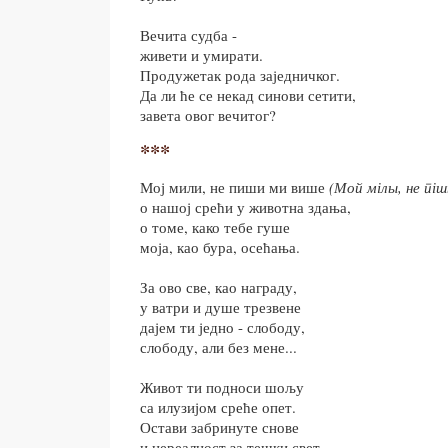
Вечита судба -
живети и умирати.
Продужетак рода заједничког.
Да ли ће се некад синови сетити,
завета овог вечитог?
***
Мој мили, не пиши ми више
(Мой мілы, не піш
о нашој срећи у животна здања,
о томе, како тебе гуше
моја, као бура, осећања.
За ово све, као награду,
у ватри и душе трезвене
дајем ти једно - слободу,
слободу, али без мене...
Живот ти подноси шољу
са илузијом среће опет.
Остави забринуте снове
и нереалност за тешки свет.