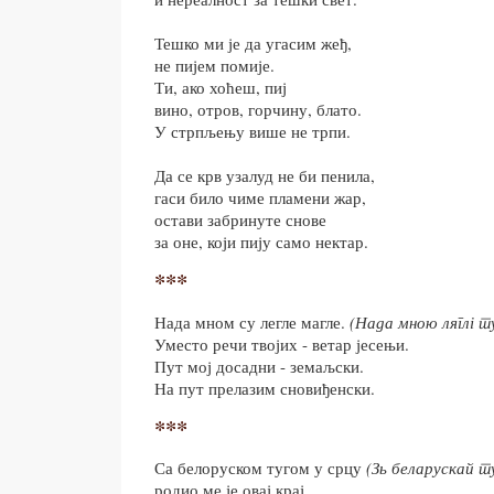
Тешко ми је да угасим жеђ,
не пијем помије.
Ти, ако хоћеш, пиј
вино, отров, горчину, блато.
У стрпљењу више не трпи.
Да се крв узалуд не би пенила,
гаси било чиме пламени жар,
остави забринуте снове
за оне, који пију само нектар.
***
Нада мном су легле магле.
(Нада мною ляглі 
Уместо речи твојих - ветар јесењи.
Пут мој досадни - земаљски.
На пут прелазим сновиђенски.
***
Са белоруском тугом у срцу
(Зь беларускай т
родио ме је овај крај.