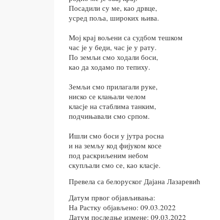
Посадили су ме, као дрвце,
усред поља, широких њива.
Мој крај вољени са судбом тешком
час је у беди, час је у рату.
По земљи смо ходали боси,
као да ходамо по тепиху.
Земљи смо прилагали руке,
ниско се клањали челом
класје на стаблима танким,
подчињавали смо српом.
Ишли смо боси у јутра росна
и на земљу код фијуком косе
под раскриљеним небом
скупљали смо се, као класје.
Превела са белоруског Дајана Лазаревић
Датум првог објављивања:
На Растку објављено: 09.03.2022
Датум последње измене: 09.03.2022