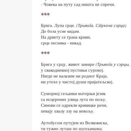
- Човека на путу сад ништа не спречи.
***
Брига. Лупа срце.
(Трывога. Стукоча сэрца)
До бола усне кидам.
На дрвету се грана криви,
срце песника - никад.
***
Брига у срцу, живот замире
(Трывога у сэрцы
у свакодневној пустињи суровој.
Нигде не налазим ни родног Краја,
ни утехе у чистој души пријатељској.
Суморној сељанки матерњи језик
са исцерених улица лута по пољу.
Синови се одрекли кривицке речи,
певају хвалу злу на невољу.
Аутобусом путујем из Волковиска,
ти тужно луташ по шупљинама.