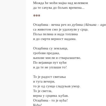
Можда ће моћи мајка над колевком
да те сачува до бољих времена...
***
Отаџбина - вечна реч из дубина
(Айчына – адв
са животом смо је удахнули у срца.
Поља пелина и нада топлина
и до смрти верност надама.
Отаџбина су земљица,
гробови предака,
њихове мисли и стваралаштво.
По вејавици пут кући
и да те не уплаши то!
То је радост свитања
и туга вечери,
то је од сунца сладуњав умор.
То је светла,
верна у срцима љубав.
Отаџбина - то је кућа!
Кућа!