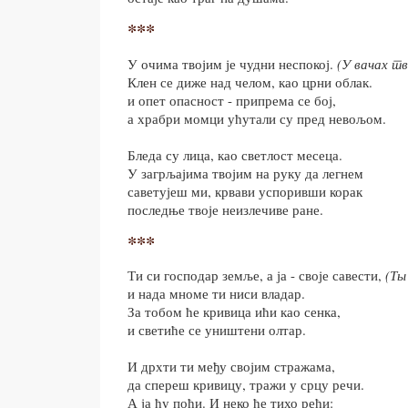
***
У очима твојим је чудни неспокој.
(У вачах тв
Клен се диже над челом, као црни облак.
и опет опасност - припрема се бој,
а храбри момци ућутали су пред невољом.
Бледа су лица, као светлост месеца.
У загрљајима твојим на руку да легнем
саветујеш ми, крвави успоривши корак
последње твоје неизлечиве ране.
***
Ти си господар земље, а ја - своје савести,
(Ты
и нада мноме ти ниси владар.
За тобом ће кривица ићи као сенка,
и светиће се уништени олтар.
И дрхти ти међу својим стражама,
да спереш кривицу, тражи у срцу речи.
А ја ћу поћи. И неко ће тихо рећи: