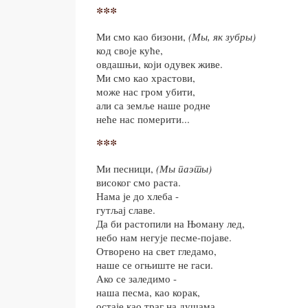
***
Ми смо као бизони,
(Мы, як зубры)
код своје куће,
овдашњи, који одувек живе.
Ми смо као храстови,
може нас гром убити,
али са земље наше родне
неће нас померити...
***
Ми песници,
(Мы паэты)
високог смо раста.
Нама је до хлеба -
гутљај славе.
Да би растопили на Њоману лед,
небо нам негује песме-појаве.
Отворено на свет гледамо,
наше се огњиште не гаси.
Ако се заледимо -
наша песма, као корак,
остаје као траг на душама.