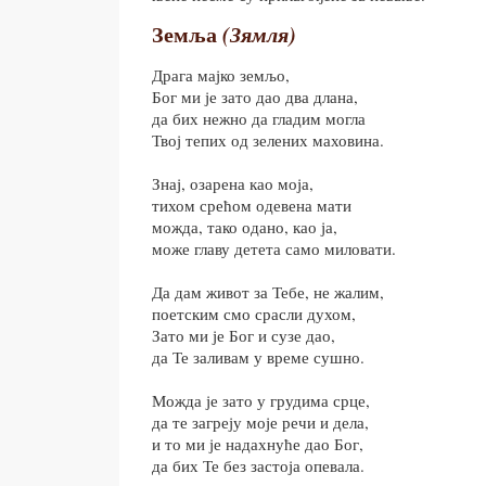
Земља
(Зямля)
Драга мајко земљо,
Бог ми је зато дао два длана,
да бих нежно да гладим могла
Твој тепих од зелених маховина.
Знај, озарена као моја,
тихом срећом одевена мати
можда, тако одано, као ја,
може главу детета само миловати.
Да дам живот за Тебе, не жалим,
поетским смо срасли духом,
Зато ми је Бог и сузе дао,
да Те заливам у време сушно.
Можда је зато у грудима срце,
да те загреју моје речи и дела,
и то ми је надахнуће дао Бог,
да бих Те без застоја опевала.