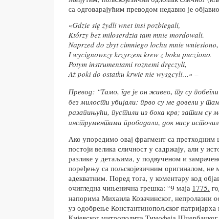
са одговарајућим преводом недавно је објави
«
Gdzie
si
ę ż
ydli
wnet
insi
pozbiegali
,
Kt
ó
rzy
bez
mi
ł
oserdzia
tam
mnie
mordowali
.
Naprzed
do
zbyt
cimniego
lochu
mnie
wniesiono
,
I
wycignowszy
krzyrzem
krew
z
boku
pucziono
.
Potym
instrumentami
roznemi
dr
ę
czyli
,
A
ż
poki
do
ostatku
krwie
nie
wysgcyli
…»
­–
Превод: “Тамо, где је он живео, ту су побегли
без милости убијали: прво су ме довели у та
разапињући, пустили из бока крв; затим су м
инструментима пробадали, док нису источили
Ако упоредимо овај фрагмент са претходним 
постоји велика сличност у садржају, али у ист
разлике у детаљима, у подвученом и замрачено
поређењу са пољскојезичним оригиналом, не 
адекватним. Поред тога, у коментару код обј
очигледна чињенична грешка: “9 маја
1775.
го
напорима Михаила Козачинског, непролазни о
уз одобрење Константинопољског патријарха 
Кијевског митрополита Тимофеја Шчербацког,