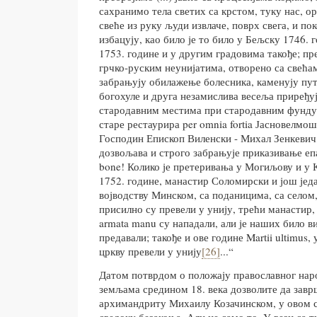
сахранимо тела светих са крстом, туку нас, ор
свеће из руку људи извлаче, поврх свега, и по
избацују, као било је то било у Бељску 1746.
1753. године и у другим градовима такође; п
грчко-руским неунијатима, отворено са свећ
забрањују обилажење болесника, каменују путе
богохуле и друга незамислива весеља приређуј
стародавним местима при стародавним фундус
старе рестаурира per omnia fortia Јасновелмо
Господин Епископ Виленски - Михал Зенкевич,
дозвољава и строго забрањује приказивање еп
bone! Колико је претеривања у Могиљову и у 
1752. године, манастир Соломирски и још једа
војводству Минском, са поданицима, са селом,
присилно су превели у унију, трећи манастир,
armata manu су нападали, али је наших било в
предавали; такође и ове године Martii ultimus
цркву превели у унију
[26]
...“
Датом потврдом о положају православног нар
земљама средином 18. века дозволите да завр
архимандриту Михаилу Козачинском, у овом с