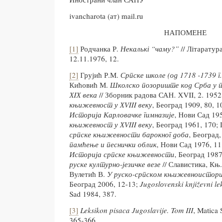
ivancharotа (ат) mail.ru
НАПОМЕНЕ
[1]
Родчанка Р.
Некалькі “чаму?”
// Літаратура
12.11.1976, 12.
[2]
Грујић Р.М.
Српске школе (од 1718 -1739 г.
Кићовић М.
Школско позориште код Срба у 
Х
I
Х века
// Зборник радова САН. ХVII, 2. 1952
књижевност у Х
VIII
веку
, Београд 1909, 80, 
Историја Карловачке гимназије
, Нови Сад 1
књижевност у Х
VIII
веку
, Београд 1961, 170;
српске књижевности барокног доба
, Београд
памћење и песнички облик
, Нови Сад 1976, 11
Историја српске књижевности
, Београд 198
руске културно-
ј
езичке везе
// Славистика, Књ.
Вулетић В.
У руско-српском књижевноистори
Београд 2006, 12-13;
Jugosl
о
venski
knji
ž
evni
le
Sad 1984, 387.
[3]
Leksikon
pisaca
Jugoslavije
.
Tom
III
, Matica
365-366.