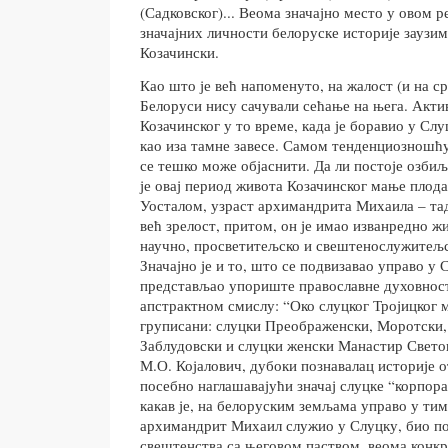
(Садковског)... Веома значајно место у овом 
значајних личности белоруске историје заузи
Козачински.
Као што је већ напоменуто, на жалост (и на с
Белоруси нису сачували сећање на њега. Акти
Козачинског у то време, када је боравио у Слуц
као иза тамне завесе. Самом тенденциозношћу
се тешко може објаснити. Да ли постоје озбиљ
је овај период живота Козачинског мање плод
Уосталом, узраст архимандрита Михаила – тада
већ зрелост, притом, он је имао изванредно жи
научно, просветитељско и свештенослужитељск
Значајно је и то, што се подвизавао управо у С
представљао упориште православне духовности
апстрактном смислу: “Око слуцког Тројицког 
груписани: слуцки Преображенски, Моротски,
Заблудовски и слуцки женски Манастир Свето
М.О. Којалович, дубоки познавалац историје о
посебно наглашавајући значај слуцке “корпора
какав је, на белоруским земљама управо у тим
архимандрит Михаил служио у Слуцку, био по
свештенства са његовом паством, веома конкр