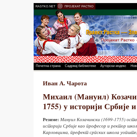
RASTKO.NET
ПРОЈЕКАТ РАСТКО
Почетна страна
Садржај библиотеке
Ауторски индекс
Нов
Иван А. Чарота
Михаил (Мануил) Козачин
1755) у историји Србије и
Резиме:
Мануил Козачински (1699-1755) остав
историји Србије као професор и ректор шко
Карловцима, префект српских школа уопште,