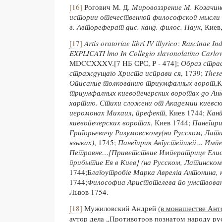
[16]
Рогович М. Д.
Мировоззрение М. Козачинс
истории отечественной философской мысли п
в. Автореферат дис. канд. филос. Наук
, Киев,
[17]
Artis oratoriae libri IV illyrico: Rascinae I
EXPLICATI lmo In Collegio slavonolatino Carlov
MDCCXXXV.[7 НБ СРС, Р - 474];
Образ страс
страждущаго Христа исправи ся
, 1739;
These
Описание толкованию триумфалных ворот
,К
триумфалных киевопечерских воротах до Ан
хартию. Стихи сложени от Академии киевски
иеромонах Михаил, префект
, Киев 1744;
Кан
киевопечерских воротах
, Киев 1744;
Панегир
Григорьевичу Разумовскому(на Русском, Лат
языках)
, 1745;
Панегирик
Августейшей… Имп
Петровне…
[
Приветствие Императрице Елис
прибытие Ея в Киев
]
(на Русском, Латинском
1744;Б
лагоутробіе Марка Авреліа Антонина, 
1744;
Философиа Аристотелева по умствов
Львов 1754.
[18]
Мужиловский Андрей
(в монашестве Ант
аутор дела „Противотров познатом народу рус