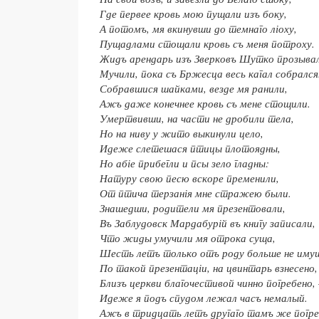
Где первее кровь мою пущали изъ боку,
А потомъ, мя вкинувши д
о
темнаго л
і
оху,
Пущадлами стощали кровь съ меня потроху.
Жидъ арендарь изъ Зверковъ Шутко прозывал
Мучили, пока съ Бржесца весь кагал собрался
Собравшися шайками, везде мя ранили,
Ажъ даже конечнее кровь съ мене стощили.
Умертвивши, на части не дробили тела,
Но на ниву у жито выкинули цело,
Идеже слетешася птицы плотоядны,
Но аб
і
е прибегли и псы зело гладны:
Натуру свою песю вскоре пременили,
От птича терзан
і
я мне стражею были.
Знашедши, родители мя презентовали,
Въ Заблудовск Мардабур
і
й въ книгу записали,
Что жиды умучили мя отрока суща,
Шесть летъ только отъ роду больше не иму
По такой презентац
і
и, на цвинтарь взнесено,
Близъ церкви благочестивой чинно погребено, 
Идеже я подъ спудом лежал часъ немалый.
Ажъ в тридцать летъ другаго тамъ же погре