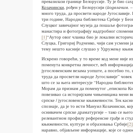
превазилази границе Белорусије. Ту је био са
Козачински
, рођен у Белорусији (
подвлачим.
–
много труда, да просвети народе Југославије. 
три године, Народна библиотека Србије у Беог
Слуцког завичајног музеја да пошаље фотогра
манастира и фотографију надгробног спомен
[1]
“Аутор овог чланка био је локални историч
Слуцка, Григориј Родченко, чији сам усмени ј
тему нешто касније слушао у Удружењу књиж
Искрено говорећи, у то време код мене није и
поменута конкретна личност, већ информација
југословенским везама уопште, а посебно то,
труда да просветли народе Југославије” човек
што се за њега интересује “Народна библиотек
Морам да признам да поменутог „епископа Ко
повезивао са историјским чињеницама мени ве
српске / југословенске књижевности. Тек касн
спознаје, да је то исти Мануил Козачински, ко
оснивачем српске драматургије – тако се њего
релевантном профилу референсне грађе и студ
књижевности, културе и образовања Србије
[2]
наравно, објављене информације, које се одно