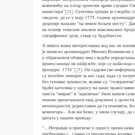
ковчежићу на олтар трапезне цркве слуцког Св
манастира”
[24]
.
Суштина грешке је следећа: с
сведоче, да се у мају 1775. године архимандр
деценије налазио “на неком бољем месту”. Да
на основу темељне анализе максималног броја
специфичног дела, ствар су будућности.
А ништа мање интересовање код нас не изазива
је написао архимандрит Михаил Козачински у 
у објављеном облику има следеће опредељењ
православаца на оптужбе, које су католици и
брошури. 1754”
[25]
. Он садржи све информаци
су посебно значајне за нас сада, када су потр
без технике лукавости, колико су “толерантни
браће-католика у односу на наше православне 
заиста “миран” и “идиличан” било њихов сужи
поново прештампати овај документ у целости,
неопходности, једноставно да га поновити, бе
коментара... Али ми ћемо, у овом случају, да 
цитата у нашем преводу:
“…Неправде и притиске у односу према нама
пребројимо (...) јавно са процесијама ходимо,