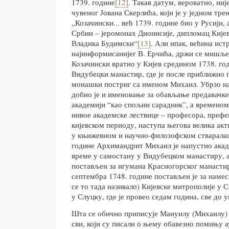
1739. године
[12]
. Такав датум, вероватно, ниј
чувеног Јована Скерлића, који је у једном тре
„Козачински... већ 1739. године био у Русији, 
Србин – јеромонах Дионисије, дипломац Кијевс
Владика Будимски“
[13]
. Али ипак, већина ист
најинформисанијег В. Ерчића, држи се мишље
Козачински вратио у Кијев средином 1738. год
Видубецки манастир, где је после приближно
монашки постриг са именом Михаил. Убрзо на
добио је и именовање за обављање предавачке
академији “као спољни сарадник”, а временом
нивое академске лествице – професора, префе
кијевском периоду, наступа његова велика ак
у књижевном и научно-филозофском стварала
године Архимандрит Михаил је напустио акаде
време у самостану у Видубецком манастиру, а
постављен за игумана Красногорског манастира
септембра 1748. године постављен је за намес
се то тада називало) Кијевске митрополије у 
у Слуцку, где је провео седам година, све до 
Шта се обично приписује Мануилу (Михаилу)
сви, који су писали о њему обавезно помињу 