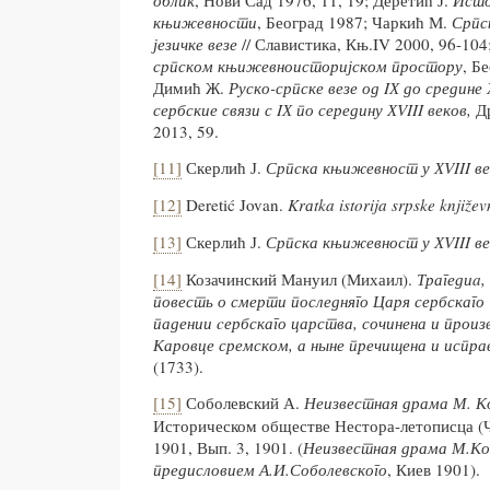
облик
, Нови Сад 1976, 11, 19; Деретић Ј.
Исто
књижевности
, Београд 1987; Чаркић М.
Српс
ј
езичке везе
// Славистика, Књ.IV 2000, 96-104
српском књижевноисторијском простору
, Б
Димић Ж.
Руско-српске везе од
I
Х до средине 
сербские связи с
I
Х по середину Х
VIII
веков,
Д
2013, 59.
[11]
Скерлић Ј.
Српска књижевност у Х
VIII
ве
[12]
Deretić Jovan.
Kr
а
tka
istorija
srpske
knji
ž
ev
[13]
Скерлић Ј.
Српска књижевност у
ХVIII в
[14]
Козачинский Мануил (Михаил).
Трагедиa,
повесть о смерти последняго Царя сербскаго
падении cербскаго царства, сочинена и произв
Каровце сремском, а ныне пречищена и испра
(1733).
[15]
Соболевский А.
Неизвестная драма М. К
Историческом обществе Нестора-летописца (Ч
1901, Вып. 3, 1901. (
Неизвестная драма М.Коз
предисловием А.И.Соболевского
, Киев 1901).