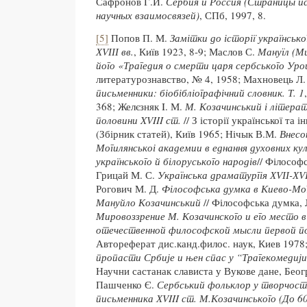
Сафронов Г.И.
Сербия и Россия (Страницы и
научных взаимосвязей)
, СПб, 1997, 8.
[5]
Попов П. М.
Замітки до історіï украïнськ
ХVІІІ вв.
, Киïв 1923, 8-9; Маслов С.
Мануїл (М
його «Трагедия о смерти царя сербського Ур
литературознавство, № 4, 1958; Махновець Л.
письменники: бі
обі
блі
ографічний словник.
Т. 1
368; Желєзняк I. М.
М. Козачинський і літерат
половини XVIII ст.
// З історії української та 
(Збірник статей), Київ 1965; Нічык В.М.
Внесо
Могилянсько
і
академии в еднання духовних ку
украïнського й б
і
лоруського народ
і
в
// Філософ
Грицай М. С.
Українська драматургія Х
V
ІІ-Х
V
Рогович М. Д.
Філософська думка в Киево-Мог
Мануйло Козачинський
// Філософська думка, 
Мировоззрение М. Козачинского и его место 
отече
ственной философской мысли первой пол
Автореферат дис.канд.филос. наук, Киев 1978
пропасти Србије и њен спас у “Трагекомедиј
Научни састанак слависта у Вукове дане, Беогр
Пашченко Є.
Сербський фольклор у творчості
письменника Х
VIII
ст. М.Козачинського (До 60