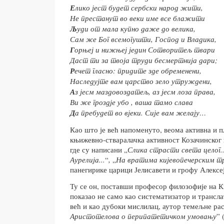
Е
лико јест будет сербски народ жити,
Не престанут во веки име все блажити
Љ
уди от мала купно даже до велика,
Сам же Бог всемогушти, Господ и Владика,
Г
орњеј и нижњеј једин Сотворитељ твари
Даст ти за твоја труди бесмертнија дари;
Р
ечет гласно: придите зде обременени,
Наследујте вам царство зело утруждени,
А
з јесм маздовоздатељ, аз јесм лоза права,
Ви же гроздје убо , ваша тамо слава
Д
а пребудет во вјеки. Сије вам желају…
Као што је већ напоменуто, веома активна и п
књижевно-стваралачка активност Козачинског 
где су написани „
Слика страсти света целог..
Аурелија...
“
,
„
На вратима кијевопечерским тр
панегирике царици Јелисавети и грофу Алексе
Ту се он, поставши професор филозофије на Ки
показао не само као систематизатор и трансл
већ и као дубоки мислилац, аутор темељне рас
Аристотелова о перипатетичком умовању
” 