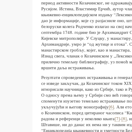
период активности Козачинског, не одражавају
Русијом. Истина, Властимир Ерчић, аутор чл
књижевно-енциклопедијском издању “Лексикон
дао је информације, које су разјасниле оно, шт
белоруски колега Родченко излагао на свој на
септембра 1748. године био је Архимандрит 
Кијевске митрополије. У Слуцку, у манастиру
Архимандрије, умро је “од жутице и отока”. С
манастирском гробљу, којег, као и манастира,
Изнад свега, чланак о Козачинском у „Лексико
прилично темељну библиографију, уз помоћ ко
вршити даља истраживања.
Резултати спроведених истраживања и генерал
се изведе закључак, да Козачинског током ХІХ
игнорисали научници, како из Србије, тако и Р
О односу према њему у Србији смо већ говори
споменути изузетно темељно истраживање по
укључујући и његову монографију
[6]
.
Али ето
о Козачинском, поред цитираног часописа “К
радова и референци у неколико књига
[7]
-
[8]
, 
Штавише, ни до данас их нема ни у таквим из
“Енциклопедија књижевности и уметности Бел