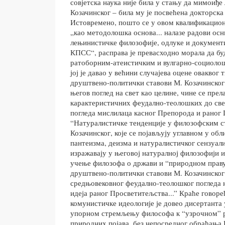
совјетска наука није била у стању да мимоиђ
Козачинског – била му је посвећена докторска
Истовремено, пошто се у овом квалификацио
„као методолошка основа... налазе радови ос
лењинистичке филозофије, одлуке и документи
КПСС“, расправа је превасходно морала да б
ратоборним-атеистичким и вулгарно-социолош
јој је давао у већини случајева оцене оваквог 
друштвено-политички ставови М. Козачинског,
његов поглед на свет као целине, чине се прел
карактеристичних феудално-теолошких до св
погледа мислилаца касног Препорода и раног 
“Натуралистичке тенденције у филозофским с
Козачинског, које се појављују углавном у об
пантеизма, деизма и натуралистичког сензуализ
изражавају у његовој натуралној филозофији 
учење филозофа о држави и “природном праву
друштвено-политички ставови М. Козачинског 
средњовековног феудално-теолошког погледа 
идеја раног Просветитељства...” Краће говоре
комунистичке идеологије је довео дисертанта
упорном стремљењу философа к “узрочном”
природних појава, без непосредног обраћања 