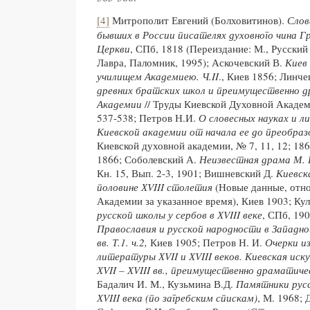
[4]
Митрополит Евгений (Болховитинов).
Слов
бывших в России писателях духовного чина Г
Церкви
, СПб, 1818 (Переиздание: М., Русский
Лавра, Паломник, 1995); Аскочевский В.
Киев 
училищем Академиею. Ч.II
., Киев 1856; Линч
древних братских школ и преимущественно д
Академии
// Труды Киевской Духовной Академии
537-538; Петров Н.И.
О словесных науках и л
Киевской академии от начала ее до преобразо
Киевской духовной академии, № 7, 11, 12; 186
1866; Соболевский А.
Неизвестная драма М. 
Кн. 15, Вып. 2-3, 1901; Вишневский Д.
Киевск
половине ХVIII столетия
(Новые данные, отно
Академии за указанное время), Киев 1903; Ку
русской школы у сербов в ХVIII веке
, СПб, 19
Православия и русской народности в Западной
вв. Т.1. ч.2,
Киев 1905; Петров Н. И.
Очерки и
литературы ХVII и ХVIII веков. Киевская ис
ХVII – ХVIII вв., преимущественно драматиче
Бадалич И. М., Кузьмина В.Д.
Памятники рус
ХVIII века (по загребским спискам)
, М. 1968; 