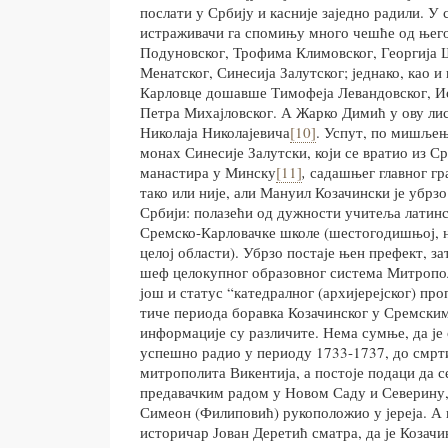
послати у Србију и касније заједно радили. У 
истраживачи га спомињу много чешће од њего
Подуновског, Трофима Климовског, Георгија
Менатског, Синесија Залутског; једнако, као и
Карловце дошавше Тимофеја Левандовског, И
Петра Михајловског. А Жарко Димић у ову ли
Николаја Николајевича
[10]
. Успут, по мишљењ
монах Синесије Залутски, који се вратио из Ср
манастира у Минску
[11]
,
садашњег главног гра
тако или није, али Мануил Козачински је убрз
Србији: полазећи од дужности учитеља латинск
Сремско-Карловачке школе (шестогодишњој, н
целој области). Убрзо постаје њен префект, зат
шеф целокупног образовног система Митропо
још и статус “катедралног (архијерејског) пр
тиче периода боравка Козачинског у Сремски
информације су различите. Нема сумње, да је
успешно радио у периоду 1733-1737, до смрт
митрополита Викентија, а постоје подаци да с
предавачким радом у Новом Саду и Северину, 
Симеон (Филиповић) рукоположио у јереја. А
историчар Јован Деретић сматра, да је Козачи