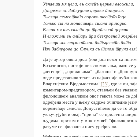
Узнавши мя цела, въ склепъ церкви вложили,
Дондеже въ Заблудове церкви погорели:
Тысяща семсотнаго сорокъ шестого года
Только с
і
я на монастырь стала пригодна.
Взяша мя изъ склепа до трапезной церкви
И вложили въ алтарь при безкровной жертве
Тысяща жъ се
д
мсотнаго пятьдесятъ пята
Изъ Заблудова до Слуцка съ телом труна взя
Да је аутор овога дела (или још неког са исти
Козачински, постоји низ спомињања, иако се 
„легенди“, „причањима“, „балади“ и „брошури
овде представили текст из најкасније публика
Епархијским Вједомостима“
[23]
, где је он, з
коментаром-предговором, стављен без указан
филолошком анализом овог текста може се доћ
одређена места у њему садрже очигледне јези
поремећаје смисла. Допустићемо да се то обја
укључујући и овај: “прича” се прилично широ
људима, притом и у многим већ “фолклоризова
разуме се, филолози нису уређивали.
Међутим, пољскојезични одломак сличног (или 