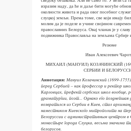
сведоку безакоња. Али не само то. У вези са т
изразим наду, да ће и даље бити могуће обно
околности живота и рада овог посебног служи
слуцкој земљи. Према томе, све који имају би
молим да је поделе и учине својином савреме
православних Белоруса. Овај чланак је у славу
подвижника Православља на земљама Србије и
Резюме
Иван Алексеевич Чаро
МИХАИЛ (МАНУИЛ) КОЗАЧИНСКИЙ (169
СЕРБИИ И БЕЛОРУСС
Аннотация:
Мануил Козачински
й
(1699-1755)
перед Сербией – как профессор и ректор шко
Карловцах, префект сербских школ вообще, р
драматургии, поэт... Однако его позднейшая 
возвратился из Сербии в Киев, стал архима
наместником Киевского митрополита на те
Белоруссии с административным центром в
монастыре
города Слуцка, весьма значима т
белорусов.