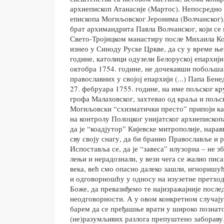
архиепископ Атанасије (Мартос). Непосредно 
епископа Могиљовског Јеронима (Волчанског), 
брат архимандрита Павла Волчанског, који се
Свето-Тројицком манастиру после Михаила Коз
изнео у Синоду Руске Цркве, да су у време ње
године, католици одузели Белоруској епархији 
октобра 1754. године, не дочекавши побољша
православних у својој епархији (...) Папа Бене
27. фебруара 1755. године, на име пољског к
грофа Малаховског, захтевао од краља и пољск
Могиљовски “схизматички престо” припоји ка
на контролу Полоцког унијатског архиепископ
да је “коадјутор” Кијевске митрополије, нара
сву своју снагу, да би бранио Православље и р
Испоставља се, да је “завеса” илузорна – не з
лењи и нерадознали, у вези чега се жалио пис
века, већ смо опасно далеко зашли, игноришу
и одговорношћу у односу на изузетне претходни
Боже, да превазиђемо те најизражајније после
неодговорности. А у овом конкретном случају,
барем да се пређашње врати у широко познато
(не)разумљивих разлога препуштено заборав