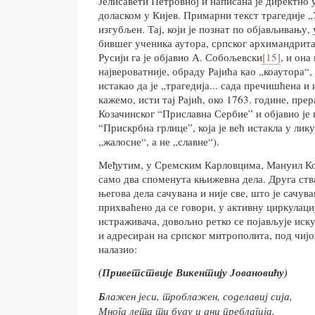
Јелисавети Петровној и написана је директно 
доласком у Кијев. Примарни текст трагедије 
изгубљен. Тај, који је познат по објављивању, 
бившег ученика аутора, српског архимандрита
Русији га је објавио А. Собољевски
[15]
, и она
највероватније, обраду Рајића као „коаутора“,
истакао да је „трагедија... сада пречишћена и
кажемо, исти тај Рајић, око 1763. године, пре
Козачинског “Приславна Сербие” и објавио је
“Прискрбна грлице”, која је већ истакла у лик
„жалосне“, а не „славне“).
Међутим, у Сремским Карловцима, Мануил Ко
само два споменута књижевна дела. Друга ства
његова дела сачувана и није све, што је сачува
прихваћено да се говори, у активну циркулаци
истраживача, довољно ретко се појављује иск
и адресиран на српског митрополита, под чиј
налазио:
(Приветствије Ви
к
ентију Јовановићу)
Б
лажен јеси, троблажен, соделавиј сија,
Многа лета ти буду и дни преблагија,