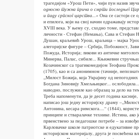
трагедијом «Урош Пети», чији пун назив звуч
односно тужна прича о смрти последњег Цар
и паду српског царства...»
Она се састоји се 
и епилога, који на свој начин одражавају исто
ХVІІІ века. У њему су, сходно томе, представ
личности - Стефан (Немања), Сава и Стефан 
Душан, краљевић Урош, краљица – мајка Урош
алегоријске фигуре – Србија, Побожност, Зав
Пожуда, Историја; ликови из античке митологи
Минерва, Палас, сибиле... Књижевни стручњац
Козачинског са трагикомедијом Теофана Прок
(1705), као и са анонимном (тачније, непозна
„Милост Божија, коjа Украјину од непогодних
Богдана Зиновију Хмељњицког... ослободила...“
наводно, послужиле као образац за дело на те
Треба напоменути, да је десет година касније,
написао још једну историјску драму –„Милос
Антонина, кесара римскога....“ (1844), корист
принципе и стваралачке технике. Истина, ако 
првенствено за педагошке потребе – за извођ
Карловачке школе патриотске и едукативне пр
историјском материјалу, друга је посвећена в