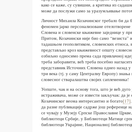
како се каже, су сувишни, а критика из садаш
може да послужи само за уразумљивање пото
Личност Михаила Козачинског требало би да б
феномен јарко персонализоване отелотворене и
Словена и словенске књижевне заједнице у прв
Притом, Козачински није био само “везиста” 
тадашњом геополитиком, словенских етноса, в
представљао кроз књижевност општу словесно
озбиљно односимо према сада привлачној идеј
треба заборавити, већ треба посебно нагласити
представник Источних Словена однео назад у 
три века (тј. у саму Централну Европу) знања
словесног стваралаштва својих саплеменика!
Уопште, чак и на основу тога, што је већ дуг
истраживача, може се извести закључак: да је 
Козачинског веома интересантно и богато
[17]
да разне публикације садрже још референце на
се чувају у Музеју Српске Православне Цркве
библиотеци Србије, у Библиотеци Матице срп
библиотеци Украјине, Националној библиотец