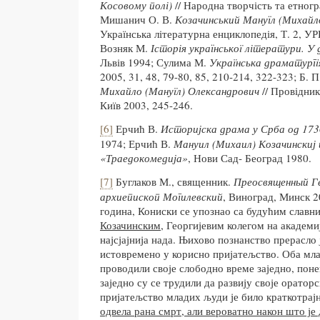
Косовому полі)
// Народна творчість та етногра
Мишанич О. В.
Козачинський Мануїл (Михайл
Українська літературна енциклопедія, Т. 2, УР
Возняк М.
Історія українськоï літератури. У д
Львів 1994; Сулима М.
Украïнська драматургiя
2005, 31, 48, 79-80, 85, 210-214, 322-323; Б. 
Михайло (Мануïл) Олександрович
// Провідник
Киïв 2003, 245-246.
[6]
Ерчић В.
Истор
ијска драма у Срба од 173
1974; Ерчић В.
Мануил (Михаил) Козачинскиј 
«Траедокомедија»
, Нови Сад- Београд 1980.
[7]
Буглаков М., священник.
Преосвященный Ге
архиепископ Могилевский
, Виноград, Минск 2
година, Кониски се упознао са будућим славн
Козачинским
, Георгијевим колегом на академији
најсјајнија нада. Њихово познанство прерасло 
истовремено у корисно пријатељство. Оба мла
проводили своје слободно време заједно, поне
заједно су се трудили да развију своје оратор
пријатељство младих људи је било краткотрај
одвела рана смрт, али вероватно након што је