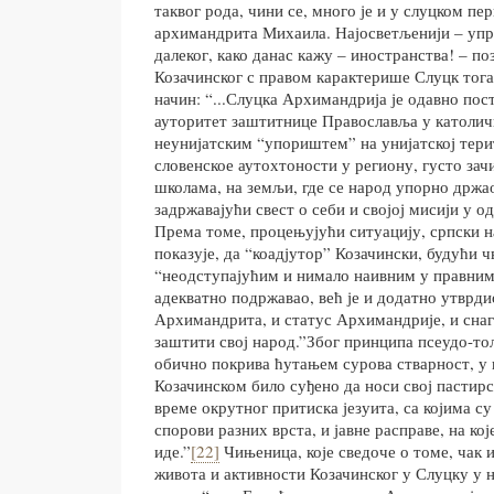
таквог рода, чини се, много је и у слуцком п
архимандрита Михаила. Најосветљенији – упрк
далеког, како данас кажу – иностранства! – по
Козачинског с правом карактерише Слуцк тога
начин: “...Слуцка Архимандрија је одавно пос
ауторитет заштитнице Православља у католич
неунијатским “упориштем” на унијатској тери
словенское аутохтоности у региону, густо за
школама, на земљи, где се народ упорно држао
задржавајући свест о себи и својој мисији у о
Према томе, процењујући ситуацију, српски 
показује, да “коадјутор” Козачински, будући ч
“неодступајућим и нимало наивним у правним
адекватно подржавао, већ је и додатно утврди
Архимандрита, и статус Архимандрије, и снаг
заштити свој народ.”Због принципа псеудо-тол
обично покрива ћутањем сурова стварност, у 
Козачинском било суђено да носи свој пастирс
време окрутног притиска језуита, са којима су
спорови разних врста, и јавне расправе, на које
иде.”
[22]
Чињеница, које сведоче о томе, чак 
живота и активности Козачинског у Слуцку у 