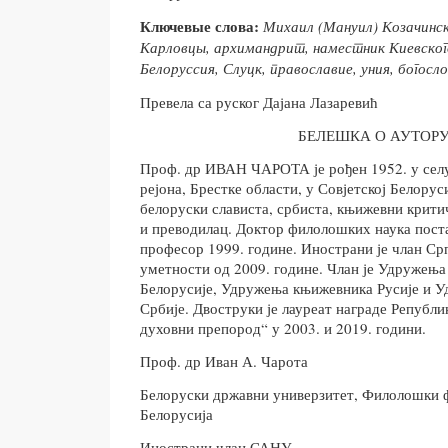
Ключевые слова:
Михаил (Мануил) Козачинск
Карловцы, архимандрит, наместник Киевско
Белоруссия, Слуцк, православие, уния, богос
Превела са руског Дајана Лазаревић
БЕЛЕШКА О АУТОР
Проф. др ИВАН ЧАРОТА је рођен 1952. у сел
рејона, Брестке области, у Совјетској Белорус
белоруски слависта, србиста, књижевни крити
и преводилац. Доктор филолошких наука постао
професор 1999. године. Инострани је члан Срп
уметности од 2009. године. Члан је Удружењ
Белорусије, Удружења књижевника Русије и 
Србије. Двоструки је лауреат награде Републи
духовни препород“ у 2003. и 2019. години.
Проф. др Иван А. Чарота
Белоруски државни универзитет, Филолошки ф
Белорусија
Инострани члан САНУ