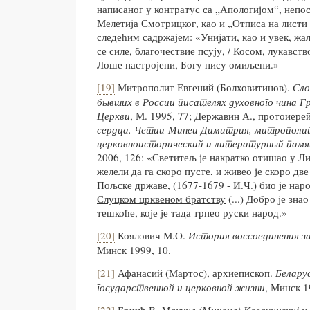
написаног у контратус са „Апологијом“, непос
Мелетија Смотрицког, као и „Отписа на листи 
следећим садржајем: «Униjaти, као и увек, жа
се силе, благочествие псују, / Косом, лукавств
Лоше настројени, Богу нису омиљени.»
[19]
Митрополит Евгений (Болховитинов).
Сло
бывших в России писателях духовного чина Г
Церкви
, М. 1995, 77; Державин А., протоиере
сердца. Четии-Минеи Димитрия, митрополит
церковноисторический и литературный памя
2006, 126: «Светитељ је накратко отишао у Ли
желели да га скоро пусте, и живео је скоро дв
Пољске државе, (1677-1679 - И.Ч.) био је на
Слуцком црквеном братству
(...) Добро је знао
тешкоће, које је тада трпео руски народ.»
[20]
Коялович М.О.
История воссоединения з
Минск 1999, 10.
[21]
Афанасий (Мартос), архиепископ.
Белару
государственной и церковной жизни
, Минск 1