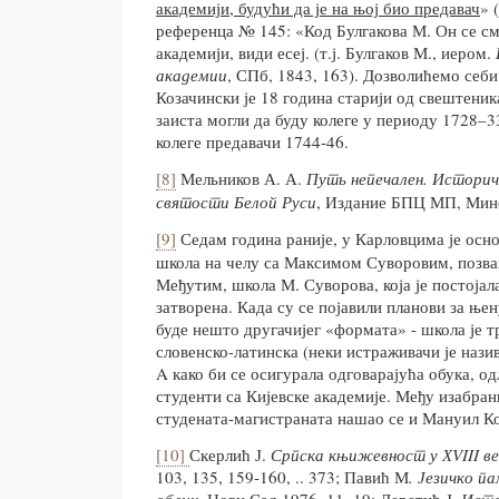
академији, будући да је на њој био предавач
» 
референца № 145: «Код Булгакова М. Он се см
академији, види есеј. (т.ј. Булгаков М., иером.
академии
, СПб, 1843, 163). Дозволићемо себ
Козачински је 18 година старији од свештеник
заиста могли да буду колеге у периоду 1728–33
колеге предавачи 1744-46.
[8]
Мельников А. А.
Путь непечален. Историч
святости Белой Руси
, Издание БПЦ МП, Минс
[9]
Седам година раније, у Карловцима је осн
школа на челу са Максимом Суворовим, позван
Међутим, школа М. Суворова, која је постојала
затворена. Када су се појавили планови за њен
буде нешто другачијег «формата» - школа је т
словенско-латинска (неки истраживачи је нази
A како би се осигурала одговарајућа обука, од
студенти са Кијевске академије. Међу изабран
студената-магистраната нашао се и Мануил К
[10]
Скерлић Ј.
Српска књижевност у ХVIII ве
103, 135, 159-160, .. 373; Павић М
. Језичко п