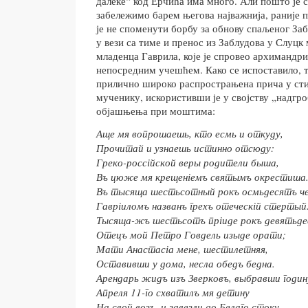
далеке“ код Ерчића има много. Али пошто је с
забележимо барем његова најважнија, раније п
је не споменути борбу за обнову спаљеног Заб
у вези са тиме и пренос из Заблудова у Слуцк
младенца Гаврила, које је спровео архимандр
непосредним учешћем. Како се испоставило, та
прилично широко распрострањена прича у сти
мученику, искористивши је у својству „надгро
објашњења при моштима:
Аще мя вопрошаешь, кто есмь и откуду,
Прочитай и узнаешь истинно отсюду:
Греко-росс
і
йской веры родители быша,
Въ цюже мя крещен
і
емъ святымъ окрестиша
Въ тысяща шестьсотный рокъ осмьдесятъ 
Гавр
і
иломъ названъ грехъ отеческ
і
й стертый
Тысяща-жъ шестьсотъ пр
і
иде рокъ девятьд
Отецъ мой Петро Говдель изыде орати;
Мати Анастас
і
а мене, шестилетняя,
Оставивши у дома, несла обедъ бедна.
Арендарь жидъ изъ Зверковъ, выбравши годин
Апреля 11-го схватилъ мя детину
На свой возъ, и завезли до Белаго стоку,