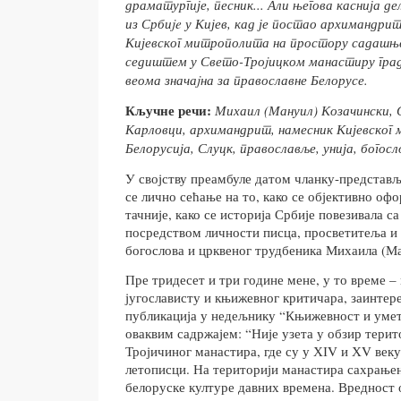
драматургије, песник... Али његова каснија д
из Срби
je
у Кијев, кад је постао архимандри
Кијевског митрополита на простору садашње
седиштем у
Свето-Тро
j
ицком манастиру
гра
веома знача
j
на за православне Белорусе.
Кљ
учне речи:
Михаил (Мануил) Козачински, 
Карловци, архимандрит, намесник Кијевског
Белорусија, Слуцк, православље, унија, богос
У својству преамбуле датом чланку-представ
се лично сећање на то, како се објективно оф
тачније, како се историја Србије повезивала с
посредством личности писца, просветитеља и 
богослова и црквеног трудбеника Михаила (Ма
Пре тридесет и три године мене, у то време –
југослависту и књижевног критичара, заинтере
публикација у недељнику “Књижевност и умет
оваквим садржајем: “Није узета у обзир тери
Тројичиног манастира, где су у ХІV и ХV век
летописци. На територији манастира сахрање
белоруске културе давних времена. Вредност 