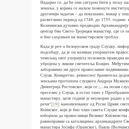
Надајмо се, да ће они сигурно бити у пољу п
земаља, у којима се налазе поменуте институц
другачији задатак – да покушамо, макар у оп
расветлимо период од 1748. до 1755. године. 
Козачински духовно предводио Архимандрију у
центар био Свето-Тројицки манастир, где се о
и био сахрањен на манастирском гробљу.
Када је реч о белоруском граду Слуцку, инфо
подсећају, да је он називан упориштем правос
темељац овог упоришта положила праведна к
убројена у ликове светитеља Божјих. Међутим
заборавимо ни друге православне подвижнике, 
Слуцк. Конкретно, ревносног бранитеља дедов
земљама протопопа слуцкога Андреја Мужило
Димитрија Ростовског, који се „...на позив сл
преселио у Слуцк, и остао тамо у Преображе
манастиру, целе године је неуморно радио у 
речи“
[19]
; канонизованог од Руске Цркве свет
Кониског, који је био члан савета Слуцке конфе
изборила да православци Великог Кнежевства 
равноправни са католицима; архимандрите Све
манастира Јосифа (Оранског), Павла (Волчанс