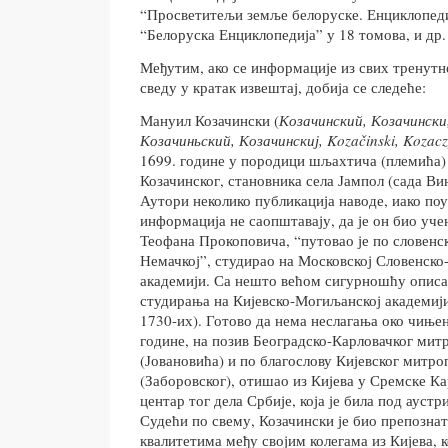
“Просветитељи земље белоруске. Енциклопеди
“Белоруска Енциклопедија” у 18 томова, и др.
Међутим, ако се информације из свих тренутн
сведу у кратак извештај, добија се следеће:
Мануил Козачински (
Козачинский, Козачински
Козачиньский, Козачинскиј,
Koza
č
inski
,
Koza
c
1699. године у породици шљахтича (племића)
Козачинског, становника села Јампол (сада Ви
Аутори неколико публикација наводе, иако по
информација не саопштавају, да је он био уче
Теофана Прокоповича, “путовао је по словен
Немачкој”, студирао на Московској Словенско-
академији. Са нешто већом сигурношћу описа
студирања на Кијевско-Могиљанској академији 
1730-их). Готово да нема неслагања око чињени
године, на позив Београдско-Карловачког мит
(Јовановића) и по благослову Кијевског митр
(Заборовског), отишао из Кијева у Сремске Ка
центар тог дела Србије, која је била под ауст
Судећи по свему, Козачински је био препозна
квалитетима међу својим колегама из Кијева, 