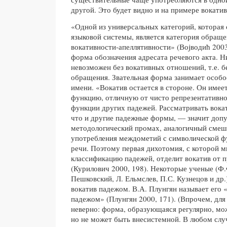
другой. Это будет видно и на примере вокатив
«Одной из универсальных категорий, которая 
языковой системы, является категория обращен
вокативности-апеллятивности» (Воjводић 2003
форма обозначения адресата речевого акта. Н
невозможен без вокативных отношений, т.е. 
обращения. Звательная форма занимает особо
имени. «Вокатив остается в стороне. Он имее
функцию, отличную от чисто репрезентативно
функции других падежей. Рассматривать вокат
что и другие падежные формы, — значит допу
методологический промах, аналогичный смеш
употребления междометий с символической ф
речи. Поэтому первая дихотомия, с которой 
классификацию падежей, отделит вокатив от 
(Курилович 2000, 198). Некоторые ученые (Ф
Пешковский, Л. Ельмслев, П.С. Кузнецов и др.
вокатив падежом. В.А. Плунгян называет его
падежом» (Плунгян 2000, 171). (Впрочем, для 
неверно: форма, образующаяся регулярно, мо
но не может быть внесистемной. В любом слу