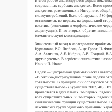
В этой работе анализируются формы вокатива
современных сербских анекдотах. Всего прос
анекдотов, размещенных в Интернете, общей 
словоупотреблений. Было обнаружено 580 фо
остановимся, во-первых, на формальной стор
вокатива (окончания и морфологические черед
акцентуация). И, во-вторых, обратим вниман
(семантическую) классификацию.
Значительный вклад в исследование проблемы 
Курилович, Р.О. Якобсон, А. де Гроот, Ч. Фил
А.А. Зализняк, А.Е. Кибрик, А.В. Гладкий, В.
другие ученые. В сербской лингвистике назов
Ивич и П. Ивича.
Падеж — центральная грамматическая категор
«В лексико-дистрибутивном плане падежи от
тотальности. В принципе они образуются от 
существительного» (Курилович 2002, 40). Эта
проявляется в двух планах: во-первых, падежи
всех существительных, и, во-вторых, падежи 
синтаксические функции существительного. В 
лексических групп одинаково привычны, хара
существительные чаще употребляются в одной