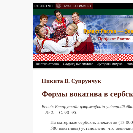
RASTKO.NET
ПРОЈЕКАТ РАСТКО
Почетна страна
Садржај библиотеке
Ауторски индекс
Нов
Никита В. Супрунчук
Формы вокатива в сербск
Веснік Беларускага дзяржаўнага універсітэта.
– № 2. – С. 90–95.
На материале сербских анекдотов (13 00
580 вокативов) установлено, что окончан