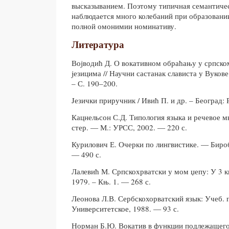
высказыванием. Поэтому типичная семантичес
наблюдается много колебаний при образовани
полной омонимии номинативу.
Литература
Воjводић Д. О вокативном обраћању у српско
jезицима // Научни састанак слависта у Вукове 
– С. 190–200.
Jезички приручник / Ивић П. и др. – Београд: 
Кацнельсон С.Д. Типология языка и речевое м
стер. — М.: УРСС, 2002. — 220 с.
Курилович Е. Очерки по лингвистике. — Биро
— 490 с.
Лалевић М. Српскохрватски у мом џепу: У 3 књ
1979. – Књ. 1. — 268 с.
Леонова Л.В. Сербскохорватский язык: Учеб. 
Университетское, 1988. — 93 с.
Норман Б.Ю. Вокатив в функции подлежащего 