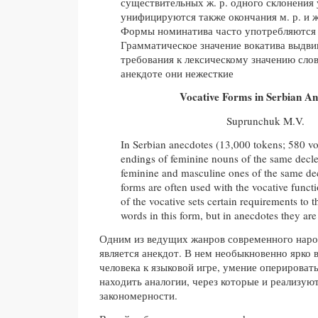
существительных ж. р. одного склонения
унифицируются также окончания м. р. и ж
Формы номинатива часто употребляются 
Грамматическое значение вокатива выдви
требования к лексическому значению слов
анекдоте они нежесткие
Vocative Forms in Serbian An
Suprunchuk M.V.
In Serbian anecdotes (13,000 tokens; 580 vo
endings of feminine nouns of the same decle
feminine and masculine ones of the same de
forms are often used with the vocative func
of the vocative sets certain requirements to 
words in this form, but in anecdotes they are
Одним из ведущих жанров современного наро
является анекдот. В нем необыкновенно ярко
человека к языковой игре, умение оперироват
находить аналогии, через которые и реализую
закономерности.