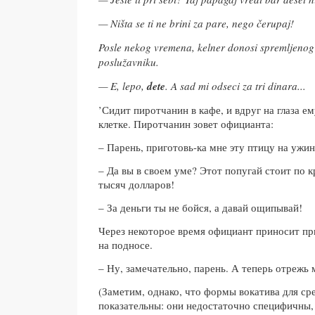
— Ništa se ti ne brini za pare, nego čerupaj!
Posle nekog vremena, kelner donosi spremljeno
poslužavniku.
— E, lepo,
dete
. A sad mi odseci za tri dinara...
’Сидит пиротчанин в кафе, и вдруг на глаза е
клетке. Пиротчанин зовет официанта:
– Парень, приготовь-ка мне эту птицу на ужин
– Да вы в своем уме? Этот попугай стоит по к
тысяч долларов!
– За деньги ты не бойся, а давай ощипывай!
Через некоторое время официант приносит пр
на подносе.
– Ну, замечательно, парень. А теперь отрежь м
(Заметим, однако, что формы вокатива для ср
показательны: они недостаточно специфичны,