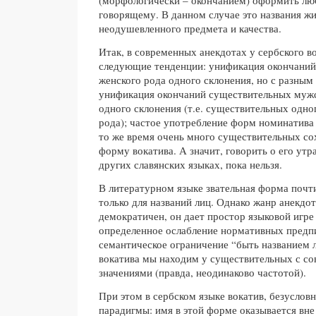
говорящему. В данном случае это названия жи
неодушевленного предмета и качества.
Итак, в современных анекдотах у сербского в
следующие тенденции: унификация окончани
женского рода одного склонения, но с разным
унификация окончаний существительных мужс
одного склонения (т.е. существительных одн
рода); частое употребление форм номинатива 
то же время очень много существительных со
форму вокатива. А значит, говорить о его утра
других славянских языках, пока нельзя.
В литературном языке звательная форма почт
только для названий лиц. Однако жанр анекдо
демократичен, он дает простор языковой игре
определенное ослабление нормативных предп
семантическое ограничение “быть названием 
вокатива мы находим у существительных с с
значениями (правда, неодинаково частотой).
При этом в сербском языке вокатив, безуслов
парадигмы: имя в этой форме оказывается вне