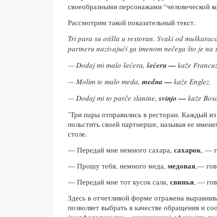
своеобразными персонажами “человеческой к
Рассмотрим такой показательный текст.
Tri para su otišla u restoran. Svaki od muškarac
partneru nazivajući ga imenom nečega što je na s
— Dodaj mi malo šećera,
šećeru —
kaže Francuz
— Molim te malo meda,
medna —
kaže Englez.
— Dodaj mi to parče slanine,
svinjo —
kaže Bos
’Три пары отправились в ресторан. Каждый и
польстить своей партнерше, называя ее именем
столе.
сахарок
— Передай мне немного сахара,
, — 
медовая
— Прошу тебя, немного меда,
,— гов
свинья
— Передай мне тот кусок сала,
, — го
Здесь в отчетливой форме отражена выравнив
позволяет выбрать в качестве обращения и с
(морфологически – окончанием) оформить лю