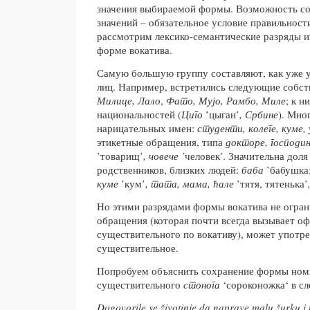
значения выбираемой формы. Возможность со
значений – обязательное условие правильност
рассмотрим лексико-семантические разряды и
форме вокатива.
Самую большую группу составляют, как уже у
лиц. Например, встретились следующие собс
Милице, Лало
,
Фато, Мујо, Рамбо, Миле
; к 
национальностей (
Циго
’цыган’
, Србине
). Мно
нарицательных имен:
студенти, колеге, куме
этикетные обращения, типа
докторе, господин
’товарищ’
, човече ’
человек’. Значительна доля
родственников, близких людей:
баба
’бабушка;
куме
’кум’
, тата, мама, ћале
’тятя, тятенька’
Но этими разрядами формы вокатива не огра
обращения (которая почти всегда вызывает о
существительного по вокативу), может употр
существительное.
Попробуем объяснить сохранение формы ном
существительного
стонога
‘сороконожка‘ в с
Dogovorile se životinje da naprave malu žurku i 