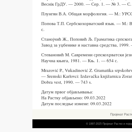
Веснік ГрДУ. — 2000. — Сер. 1. — № 3. — С
Плунгян В.А. Общая морфология. — М.: УРСС,
Попова Т.П. Сербскохорватский язык. — М.: 
с.
Станојчић Ж., Поповић Љ. Граматика српскога
Завод за уџбенике и наставна средства, 1999. 
Стевановић М. Савремени српскохрватски јези
Научна књига, 1981. — Књ. 1. — 654 с.
Mrazović P., Vukadinović Z. Gramatika srpskohrv
— Sremski Karlovci: Izdavačka knjižarnica Zoran
Dobra vest, 1990. — 743 s.
Датум првог објављивања:
На Растку објављено: 09.03.2022
Датум последње измене: 09.03.2022
Пројекат Раст
© 1997-2025 Пројекат Растко и пој