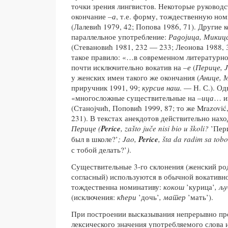
точки зрения лингвистов. Некоторые руковод
окончание ­
–а
, т.е. форму, тождественную но
(Лалевић 1979, 42; Попова 1986, 71). Другие 
параллельное употребление:
Радојица, Мики
(Стевановић 1981, 232 — 233; Леонова 1988, 
такое правило: «…в современном литературно
почти исключительно вокатив на
–е
(
Перице, 
у женских имен такого же окончания (
Анице, 
приручник 1991, 99;
курсив наш
. — Н. С.). О
«многосложные существительные на
–ица
… и
(Станојчић, Поповић 1999, 87; то же Mrazović
231). В текстах анекдотов действительно нах
Перице (
Perice
, zašto juče nisi bio u školi?
’Пер
был в школе?’
; Jao,
Perice
, šta da radim sa to
с тобой делать?’
)
.
Существительные 3-го склонения (женский род
согласный) используются в обычной вокативн
тождественна номинативу:
кокош
’курица’
, љ
(исключения:
кћери
’дочь’
, матер
’мать’).
При построении высказывания непрерывно пр
лексического значения употребляемого слова 