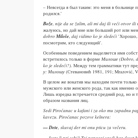
– Невсегда я был таким: это меня в больнице п
родился.’
Bože
, nije da se žalim, ali mi daj ili veći otvor il
жалуюсь, но дай мне или больший рот или ме
dobro
Miloše
, daј vidimo ko je sledeći
’Хорошо,
посмотрим, кто следующий’
.
Особенным поведением выделяется имя собс
встретилось только в форме
Милоше (Dobro, 
ko je sledeći?)
. Между тем грамматики тут пре
у: Милошу
(Стевановић 1981, 191; Mrazović, V
В целом же вокатив мы находим почти только
мужского или женского рода, так как именно 
Лишь изредка встречается средний род, но и т
образом названия лиц.
Sedi Piroćanac u kafani i za oko mu zapadnu pap
kavezu. Piroćanac pozove kelnera:
— Dete
, skuvaj der mi onu pticu za večeru.
— Jeste li pri sebi? Taj papagaj vredi bar deset h