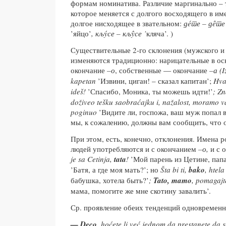
формам номинатива. Различие маргинально – т
которое меняется с долгого восходящего в им
долгое нисходящее в звательном:
д
é
те – д
ê
те
’яйцо’
, кљýсе – кљŷсе ’
кляча’. )
Существительные 2-го склонения (мужского и
изменяются традиционно: нарицательные в о
окончание ­
–о
, собственные — окончание
–а (I
kapetan
’Извини, циган! – сказал капитан’;
Hv
ideš!
’Спасибо, Моника, ты можешь идти!’
; Zn
doživeo tešku saobraćajku i, nažalost, moramo va
poginuo
’Видите ли, госпожа, ваш муж попал 
мы, к сожалению, должны вам сообщить, что 
При этом, есть, конечно, отклонения. Имена р
людей употребляются и с окончанием ­­
–о,
и с 
je sa Cetinja,
tata
!
’Мой парень из Цетине, папа
’Батя, а где моя мать?’; но
Šta bi ti,
bako
, htel
бабушка, хотела быть?’
;
Tato, mamo
, pomagajt
мама, помогите же мне скотину завалить’.
Ср. проявление обеих тенденций одновременно
— Deco
, hoćete li već jednom da prestanete da s