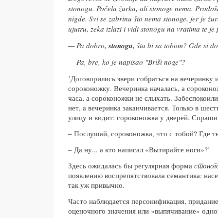
stonogu. Počela žurka, ali stonoge nema. Prođoše
nigde. Svi se zabrinu što nema stonoge, jer je žur
ujutru, zeka izlazi i vidi stonogu na vratima te je 
— Pa dobro,
stonoga
, šta bi sa tobom? Gde si d
— Pa, bre, ko je napisao "Briši noge"?
’Договорились звери собраться на вечеринку и
сороконожку. Вечеринка началась, а сороконо
часа, а сороконожки не слыхать. Забеспокоили
нет, а вечеринка заканчивается. Только в шес
улицу и видит: сороконожка у дверей. Спрашив
– Послушай, сороконожка, что с тобой? Где т
– Да ну... а кто написал «Вытирайте ноги»?’
Здесь ожидалась бы регулярная форма
стоног
появлению воспрепятствовала семантика: насе
так уж привычно.
Часто наблюдается персонификация, придани
оценочного значения или «выпячивание» одно