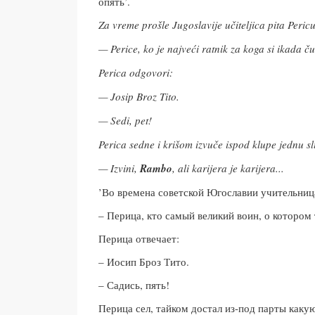
опять’.
Za vreme prošle Jugoslavije učiteljica pita Pericu
— Perice, ko je najveći ratnik za koga si ikada č
Perica odgovori:
— Josip Broz Tito.
— Sedi, pet!
Perica sedne i krišom izvuče ispod klupe jednu sl
— Izvini,
Rambo
, ali karijera je karijera...
’Во времена советской Югославии учительниц
– Перица, кто самый великий воин, о котором
Перица отвечает:
– Иосип Броз Тито.
– Садись, пять!
Перица сел, тайком достал из-под парты каку