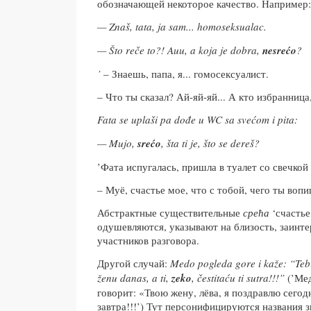
обозначающей некоторое качество. Например:
— Znaš, tata, ja sam... homoseksualac.
— Što reče to?! Auu, a koja je dobra,
nesrećo
?
’
– Знаешь, папа, я... гомосексуалист.
– Что ты сказал? Ай-яй-яй... А кто избранница
Fata se uplaši pa dođe u WC sa svećom i pita:
— Mujo,
srećo
, šta ti je, što se dereš?
’Фата испугалась, пришла в туалет со свечкой
– Муё, счастье мое, что с тобой, чего ты воп
Абстрактные существительные
срећа
‘счастье
одушевляются, указывают на близость, заинт
участников разговора.
Другой случай:
Medo pogleda gore i kaže: “Teb
ženu danas, a ti,
zeko
, čestitaću ti sutra!!!”
(’Ме
говорит: «Твою жену, лёва, я поздравлю сегодн
завтра!!!’) Тут персонифицируются названия 