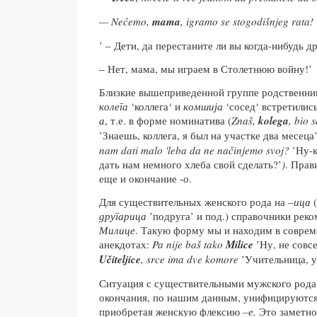
— Nećemo,
mama
, igramo se stogodišnjeg rata!
’ – Дети, да перестаните ли вы когда-нибудь д
– Нет, мама, мы играем в Столетнюю войну!’
Близкие вышеприведенной группе родственни
колега
‘коллега‘ и
комшија
‘сосед‘ встретились
а
, т.е. в форме номинатива (
Znaš,
kolega
, bio 
’Знаешь, коллега, я был на участке два месеца
nam dati malo 'leba da ne načinjemo svoj?
’Ну-
дать нам немного хлеба свой сделать?’
)
. Прав
еще и окончание -
о
.
Для существительных женского рода на
–ица
(
другарица
’подруга’ и под.) справочники ре
Милице
. Такую форму мы и находим в совре
анекдотах:
Pa nije baš tako
Milice
’Ну, не совс
Učiteljice
, srce ima dve komore
’Учительница, у
Ситуация с существительными мужского рода
окончания, по нашим данным, унифицируются
приобретая женскую флексию
­–е.
Это заметно