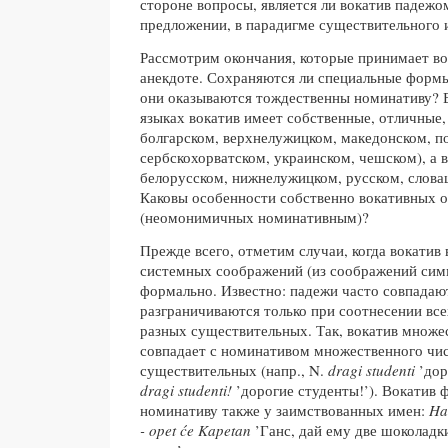
стороне вопросы, является ли вокатив падежом
предложении, в парадигме существительного и
Рассмотрим окончания, которые принимает во
анекдоте. Сохраняются ли специальные формы
они оказываются тождественны номинативу? 
языках вокатив имеет собственные, отличные,
болгарском, верхнелужицком, македонском, п
сербскохорватском, украинском, чешском), а в
белорусском, нижнелужицком, русском, словац
Каковы особенности собственно вокативных 
(неомонимичных номинативным)?
Прежде всего, отметим случаи, когда вокатив 
системных соображений (из соображений симм
формально. Известно: падежи часто совпадаю
разграничиваются только при соотнесении вс
разных существительных. Так, вокатив множе
совпадает с номинативом множественного чис
существительных (напр., N.
dragi studenti
’дор
dragi studenti!
’дорогие студенты!’). Вокатив
номинативу также у заимствованных имен:
Ha
- opet će
Kapetan
’Ганс, дай ему две шоколадки