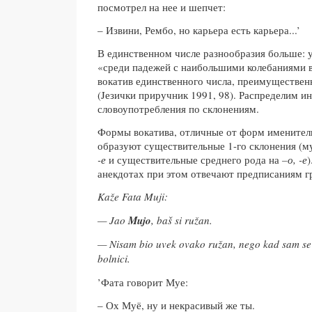
посмотрел на нее и шепчет:
– Извини, Рембо, но карьера есть карьера...’
В единственном числе разнообразия больше: 
«среди падежей с наибольшими колебаниями 
вокатив единственного числа, преимуществен
(Jезички приручник 1991, 98). Распределим 
словоупотребления по склонениям.
Формы вокатива, отличные от форм именитель
образуют существительные 1-го склонения (м
-е
и существительные среднего рода на
–о, -е
)
анекдотах при этом отвечают предписаниям г
Kaže Fata Muji:
— Jao
Mujo
, baš si ružan.
— Nisam bio uvek ovako ružan, nego kad sam se 
bolnici.
’Фата говорит Муе:
– Ох Муё, ну и некрасивый же ты.