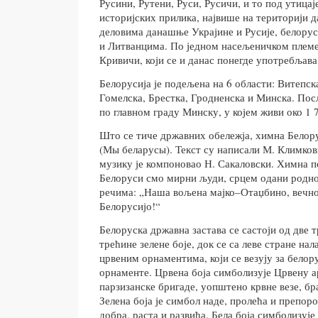
Русини, Рутени, Руси, Русичи, и то под утица
историјских прилика, највише на територији 
деловима данашње Украјине и Русије, белорус
и Литванцима. По једном насељеничком племен
Кривичи, који се и данас понегде употребљава
Белорусија је подељена на 6 области: Витепск
Гомелска, Брестка, Гродненска и Минска. Пос
по главном граду Минску, у којем живи око 1 
Што се тиче државних обележја, химна Белору
(Мы беларусы). Текст су написали М. Климкови
музику је компоновао Н. Сакаловски. Химна 
Белоруси смо мирни људи, срцем одани родној
речима: „Наша вољена мајко–Отаџбино, вечно 
Белорусијо!“
Белоруска државна застава се састоји од две 
трећине зелене боје, док се са леве стране на
црвеним орнаментима, који се везују за бело
орнаменте. Црвена боја симболизује Црвену а
парзизанске бригаде, уопштено крвне везе, бр
Зелена боја је симбол наде, пролећа и препород
добра, раста и развића. Бела боја симболизује