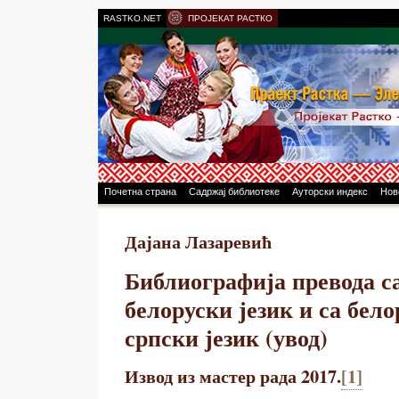
RASTKO.NET
ПРОЈЕКАТ РАСТКО
Почетна страна
Садржај библиотеке
Ауторски индекс
Нов
Дајана Лазаревић
Библиографија превода са
белоруски језик и са бело
српски језик (увод)
Извод из мастер рада 2017.
[1]