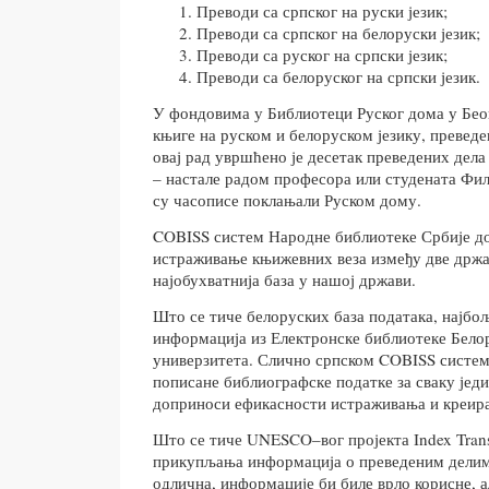
Преводи са српског на руски језик;
Преводи са српског на белоруски језик;
Преводи са руског на српски језик;
Преводи са белоруског на српски језик.
У фондовима у Библиотеци Руског дома у Беог
књиге на руском и белоруском језику, преведе
овај рад увршћено је десетак преведених дела 
– настале радом професора или студената Фил
су часописе поклањали Руском дому.
COBISS систем Народне библиотеке Србије доб
истраживање књижевних веза између две држа
најобухватнија база у нашој држави.
Што се тиче белоруских база података, најбољ
информација из Електронске библиотеке Бело
универзитета. Слично српском COBISS систему
пописане библиографске податке за сваку јед
доприноси ефикасности истраживања и креир
Што се тиче UNESCO–вог пројекта Index Trans
прикупљања информација о преведеним делима
одлична, информације би биле врло корисне, ал