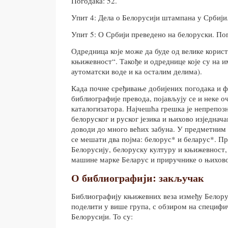
Погодака: 52.
Упит 4: Дела о Белорусији штампана у Србији.
Упит 5: О Србији преведено на белоруски. Пог
Одредница које може да буде од велике корист
књижевност“. Такође и одреднице које су на и
аутоматски воде и ка осталим делима).
Када почне сређивање добијених погодака и 
библиографије превода, појављују се и неке о
каталогизатора. Најчешћа грешка је непрепоз
белоруског и руског језика и њихово изједнач
доводи до много већих забуна. У предметним
се мешати два појма: белорус* и беларус*. Пр
Белорусију, белоруску културу и књижевност
машине марке Беларус и приручнике о њихов
О библиографији: закључак
Библиографију књижевних веза између Белорус
поделити у више група, с обзиром на специфи
Белорусији. То су: