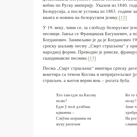
кобно по Руску империју. Указом из 1840. год
Белорусија, а после устанка из 1863. године 
књига и новина на белоруском језику.
[12]
У 19. веку, чини се, за слободу белоруског јез
песници. Јавља се Францишак Багушевич, а п
Богданович. Занимљиво је да је Богданович 1
српску шаљиву песму „Смрт стршљена“ у ориг
народној форми. Преводио је римске, францус
скандинавске песнике.
[13]
Песма „Смрт стршљена“ имитира српску десе
кокетира са темом Косова и непријатељског јун
стршљен, а његов верни коњ – рогата буба.
Хто там едзе па Касову
Ко то 
полю?
пољу?
Едзе ў полі дэлібаш
Јаше 
адважны –
храбр
Слаўны шэршань на
На рог
жуку рагатым
славни