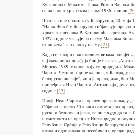
Куљашова и Максима Танка. Роман Васиља Бик
се на српскохрватском језику 1986. године.
[20
Што се тиче података у Белорусији, 20. маја 
"Наша Њива" у Белорусији објављује превод п
хрватског песника Р. Каталинића Јеретова. Ак
1927. године указује на песму Максима Богд
стршљена" као српску песму.
[21]
Када се говори о књижевним везама новијег дат
најзначајнијих догађаја био је излазак „Антоло
Минску 1989. године, коју су приредили Мом
Чарота. Четири године касније, у Београду из
белоруске поезије“, чији је преводилац био М
приређивач Иван Чарота. Антологија друго и
године.
[22]
Проф. Иван Чарота је превео преко хиљаду дел
Објавио је преко 50 књига самосталних превод
руски и белоруски језик, те није чудо да га је
и уметности на предлог Инзванредно и опуно
Републике Србије у Републици Белорусији иза
члана и одликовала за несебичан и предан ра