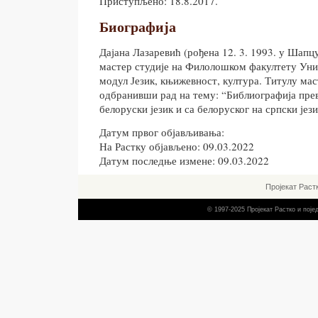
Приступљено: 18.8.2017.
Биографија
Дајана Лазаревић (рођена 12. 3. 1993. у Шапц
мастер студије на Филолошком факултету Уни
модул Језик, књижевност, култура. Титулу мас
одбранивши рад на тему: “Библиографија прев
белоруски језик и са белоруског на српски јези
Датум првог објављивања:
На Растку објављено: 09.03.2022
Датум последње измене: 09.03.2022
Пројекат Раст
© 1997-2025 Пројекат Растко и пој