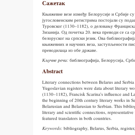
Сажетак
Књижевне везе између Белорусије и Србије су 
југословенским регистрима постојали су пода
Туровског (1130–1182), о деловању Франциск
Зизанија. Од почетка 20. века преводи се са с
белоруског на српски језик. Ова библиографиј
књижевних и научних веза, заступљености пис
преводилаца из обе државе.
Кључне речи:
библиографија, Белорусија, Србиј
Abstract
Literary connections between Belarus and Serbia 
Yugoslavian registers were data about literary wo
(1130–1182), Francisk Scarina’s influence and La
the beginning of 20th century literary works in Se
Belarusian and Belarusian to Serbian. This bibli
literary and scientific connections, representative
featured translators in both countries.
Keywords:
bibliography, Belarus, Serbia, register