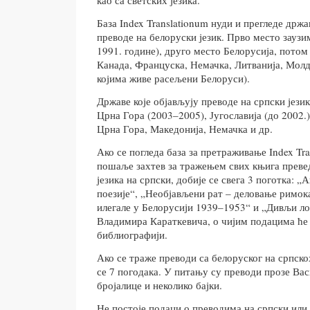
База Index Translationum нуди и прегледе држа
преводе на белоруски језик. Прво место заузи
1991. године), друго место Белорусија, потом
Канада, Француска, Немачка, Литванија, Молд
којима живе расељени Белоруси).
Државе које објављују преводе на српски језик
Црна Гора (2003–2005), Југославија (до 2002.
Црна Гора, Македонија, Немачка и др.
Ако се погледа база за претраживање Index Tra
пошаље захтев за тражењем свих књига преве
језика на српски, добије се свега 3 поготка: 
поезије“, „Необјављени рат – деловање римо
илегале у Белорусији 1939–1953“ и „Дивљи ло
Владимира Караткевича, о чијим подацима ће 
библиографији.
Ако се траже преводи са белоруског на српско
се 7 погодака. У питању су преводи прозе В
бројалице и неколико бајки.
Не постоје подаци о преводима на српски или 