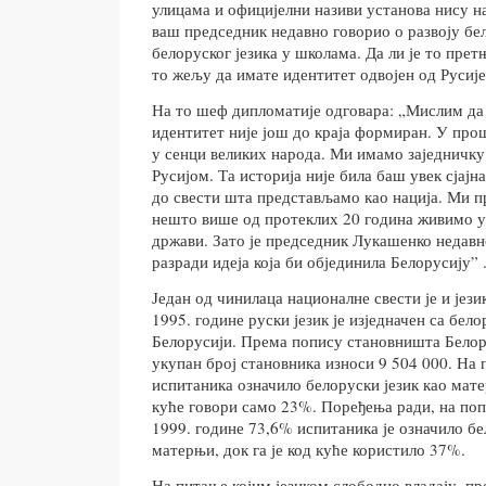
улицама и официјелни називи установа нису на
ваш председник недавно говорио о развоју бе
белоруског језика у школама. Да ли је то прет
то жељу да имате идентитет одвојен од Русије
На то шеф дипломатије одговара: „Мислим да
идентитет није још до краја формиран. У про
у сенци великих народа. Ми имамо заједничку
Русијом. Та историја није била баш увек сјај
до свести шта представљамо као нација. Ми 
нешто више од протеклих 20 година живимо у 
држави. Зато је председник Лукашенко недавн
разради идеја која би објединила Белорусију” 
Један од чинилаца националне свести је и јез
1995. године руски језик је изједначен са бел
Белорусији. Према попису становништа Белору
укупан број становника износи 9 504 000. На 
испитаника означило белоруски језик као матер
куће говори само 23%. Поређења ради, на по
1999. године 73,6% испитаника је означило бе
матерњи, док га је код куће користило 37%.
На питање којим језиком слободно владају, пр