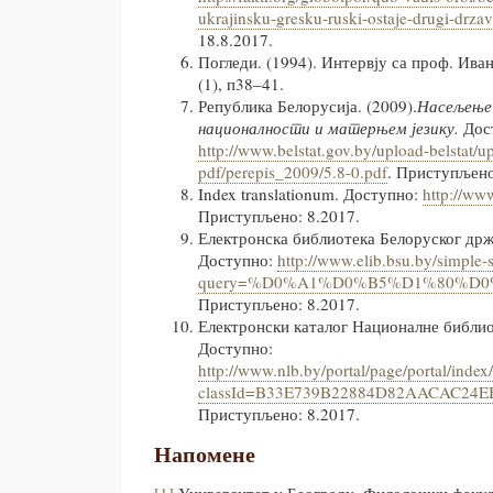
ukrajinsku-gresku-ruski-ostaje-drugi-drzav
18.8.2017.
Погледи. (1994). Интервју са проф. Ив
(1), п38–41.
Република Белорусија. (2009).
Насељење 
националности и матерњем језику.
Дос
http://www.belstat.gov.by/upload-belstat/up
pdf/perepis_2009/5.8-0.pdf
. Приступљено
Index translationum. Доступно:
http://ww
Приступљено: 8.2017.
Електронска библиотека Белоруског држ
Доступно:
http://www.elib.bsu.by/simple-
query=%D0%A1%D0%B5%D1%80%D0%B1%
Приступљено: 8.2017.
Електронски каталог Националне библио
Доступно:
http://www.nlb.by/portal/page/portal/inde
classId=B33E739B22884D82AACAC24EB
Приступљено: 8.2017.
Напомене
[1]
Универзитет у Београду, Филолошки факулт