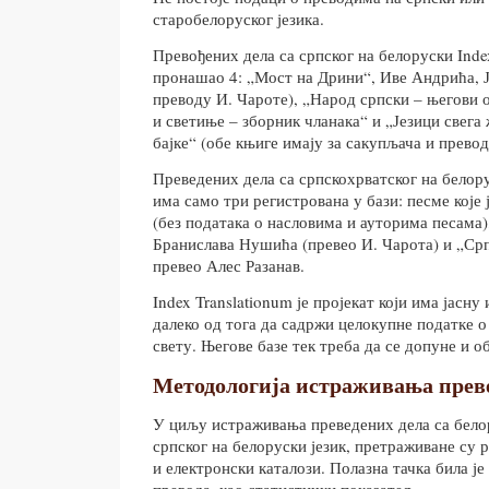
старобелоруског језика.
Превођених дела са српског на белоруски Index
пронашао 4: „Мост на Дрини“, Иве Андрића, Ј
преводу И. Чароте), „Народ српски – његови о
и светиње – зборник чланака“ и „Језици свега
бајке“ (обе књиге имају за сакупљача и прево
Преведених дела са српскохрватског на белору
има само три регистрована у бази: песме које
(без података о насловима и ауторима песама
Бранислава Нушића (превео И. Чарота) и „Српс
превео Алес Разанав.
Index Translationum је пројекат који има јасну 
далеко од тога да садржи целокупне податке 
свету. Његове базе тек треба да се допуне и о
Методологија истраживања прев
У циљу истраживања преведених дела са белор
српског на белоруски језик, претраживане су 
и електронски каталози. Полазна тачка била ј
превода, као статистички показатељ.