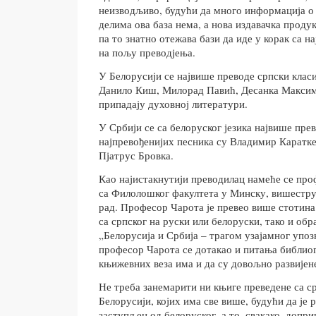
неизводљиво, будући да много информација о
делима ова база нема, а нова издавачка проду
па то знатно отежава бази да иде у корак са 
на пољу преводјења.
У Белорусији се највише преводе српски клас
Данило Киш, Милорад Павић, Десанка Максимо
припадају духовној литератури.
У Србији се са белоруског језика највише прев
најпревођенијих песника су Владимир Каратке
Пјатрус Бровка.
Као најистакнутији преводилац намеће се пр
са Филолошког факултета у Минску, вишеструк
рад. Професор Чарота је превео више стотина
са српског на руски или белоруски, тако и об
„Белорусија и Србија – трагом узајамног упо
професор Чарота се дотакао и питања библиог
књижевних веза има и да су довољно развијен
Не треба занемарити ни књиге преведене са ср
Белорусији, којих има све више, будући да је 
заступљен од белоруског, а то, свакако, допр