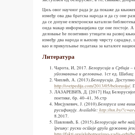
Циљ овог научног рада је да покаже да књиже
између ова два братска народа и да су оне раз
да се допуне електронски каталози библиотека
онда макар информацијама где оне постоје. А
деловање ће позитивно утицати на развој књи
између два народа и њихову чврсту сарадњу, ш
као и прикупљање података за каталоге нацио
Литература
Чарота, И, 2017.
Белорусија и Србија – 
упознавања и деловања
. 1ст ед. Шабац:
Чиплић, А. (2013).
Белорусија.
Доступно
http://svetpedija.com/2013/05/belorusija/
. 
ЛАЗАРЕВИЋ, Д. [2017] Над Белорусијо
поетике, бр. 40–41, 36.стр
Мисјукевич, Ј. (2010).
Белоруса има више
русификују. Available:
http://nn.by/?c=a
8.2017.
Павловић, Б. (2015).
Белорусија неће на
грешку: руски остаје други државни јез
http://fakti.org/globotpor/quo-vadis-orbi/be