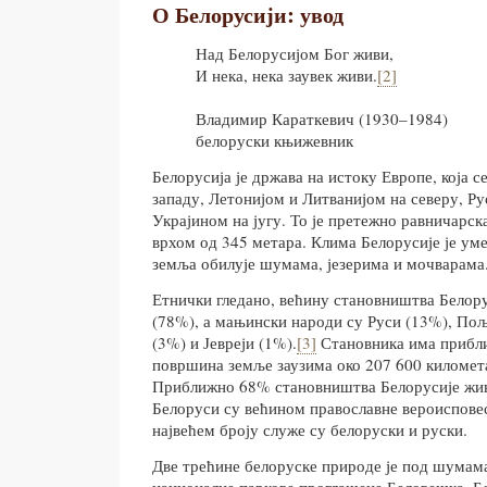
О Белорусији: увод
Над Белорусијом Бог живи,
И нека, нека заувек живи.
[2]
Владимир Караткевич (1930–1984)
белоруски књижевник
Белорусија је држава на истоку Европе, која 
западу, Летонијом и Литванијом на северу, Ру
Украјином на југу. То је претежно равничарск
врхом од 345 метара. Клима Белорусије је уме
земља обилује шумама, језерима и мочварама
Етнички гледано, већину становништва Белор
(78%), а мањински народи су Руси (13%), Пољ
(3%) и Јевреји (1%).
[3]
Становника има прибли
површина земље заузима око 207 600 километ
Приближно 68% становништва Белорусије жив
Белоруси су већином православне вероисповест
највећем броју служе су белоруски и руски.
Две трећине белоруске природе је под шумама,