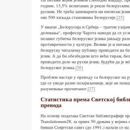
године, 13,5% испитаних је рекло белоруским,
руским. Не треба занемарити ни енглески јези
око 500 хиљада становника Белорусије.
[25]
У књизи „Белорусија и Србија – трагом узаја
деловања“, професор Чарота наводи да се усл
полаког губитка белоруског језика јављају раз
противречности у култури. Велико је и питање
белоруску читалачку публику преводити на бе
језик. А да би обезбедили што већи тираж, бе
преводити дело на руски језик, будући да је в
белоруског језика.
[26]
Проблем настаје у преводу са белоруског на р
где се уводе разне позајмљенице, које не пома
разумевање прочитаног.
[27]
Статистика према Светској библ
превода
На основу података Светске библиографије пр
Translationum28, за првих 50 држава у којима 
бивши Совјетски савез (до 1991.) налази се на