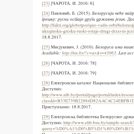
[23]
[ЧАРОТА, И. 2016: 6]
[24]
Павловић, Б. (2015).
Белорусија неће нап
грешку: руски остаје други државни језик.
Дос
http://fakti.org/globotpor/quo-vadis-orbi/belorusi
ukrajinsku-gresku-ruski-ostaje-drugi-drzavni-jez
18.8.2017.
[25]
Мисјукевич, Ј. (2010).
Белоруса има више,
Available
:
http
://
nn
.
by
/?
c
=
ar
&
i
=43063
.
Last
acc
[26]
[ЧАРОТА, И. 2016: 78]
[27]
[ЧАРОТА, И. 2016: 79]
[28]
Електронски каталог Националне библиоте
Доступно:
http://www.nlb.by/portal/page/portal/index/reso
classId=B33E739B22884D82AACAC24EBFB1DA
Приступљено: 18.8.2017.
[29]
Електронска библиотека Белоруског држа
Доступно:
http://www.elib.bsu.by/simple-search
query=%D0%A1%D0%B5%D1%80%D0%B1%D0%B