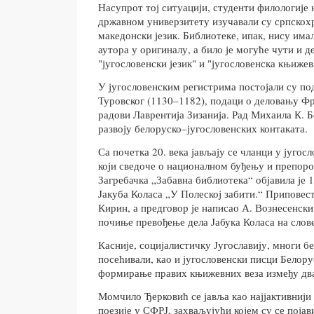
Насупрот тој ситуацији, студенти филологије
државном универзитету изучавали су српскохр
македонски језик. Библиотеке, ипак, нису има
аутора у оригиналу, а било је могуће чути и 
"југословенски језик" и "југословенска књижев
У југословенским регистрима постојали су по
Туровског (1130–1182), подаци о деловању Ф
радови Лаврентија Зизанија. Рад Михаила К. Б
развоју белоруско–југословенских контаката.
Са почетка 20. века јављају се чланци у југо
који сведоче о националном буђењу и препоро
Загребачка „Забавна библиотека“ објавила је 
Јакуба Коласа „У Полеској забити.“ Приповест
Кирин, а предговор је написао А. Вознесенски
почиње превођење дела Јабука Коласа на слове
Касније, социјалистичку Југославију, многи б
посећивали, као и југословенски писци Белору
формирање правих књижевних веза између два
Момчило Ђерковић се јавља као најјактивнији
поезије у СФРЈ, захваљујући којем су се поја