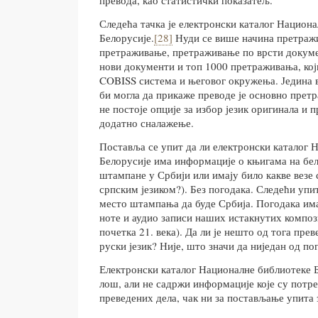
Следећа тачка је електронски каталог Национ
Белорусије.
[28]
Нуди се више начина претраж
претраживање, претраживање по врсти докуме
нови документи и топ 1000 претраживања, који
COBISS система и његовог окружења. Једина 
би могла да прикаже преводе је основно прет
не постоје опције за избор језик оригинала и п
додатно сналажење.
Поставља се упит да ли електронски каталог 
Белорусије има информације о књигама на бело
штампане у Србији или имају било какве везе 
српским језиком?). Без погодака. Следећи упит:
место штампања да буде Србија. Погодака има 
ноте и аудио записи наших истакнутих компози
почетка 21. века). Да ли је нешто од тога пре
руски језик? Није, што значи да ниједан од по
Електронски каталог Националне библиотеке Б
лош, али не садржи информације које су потр
преведених дела, чак ни за постављање упита 