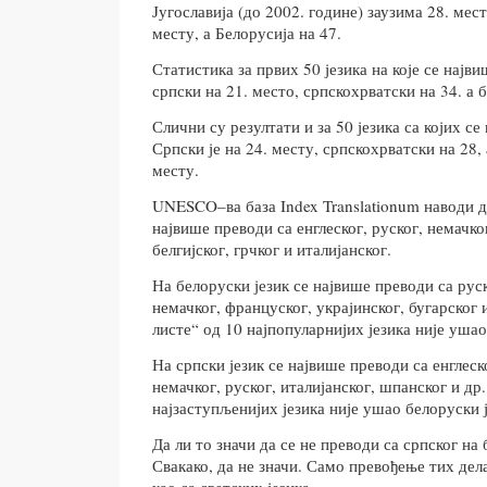
Југославија (до 2002. године) заузима 28. мест
месту, а Белорусија на 47.
Статистика за првих 50 језика на које се најв
српски на 21. место, српскохрватски на 34. а 
Слични су резултати и за 50 језика са којих се
Српски је на 24. месту, српскохрватски на 28,
месту.
UNESCO–ва база Index Translationum наводи д
највише преводи са енглеског, руског, немачко
белгијског, грчког и италијанског.
На белоруски језик се највише преводи са руск
немачког, француског, украјинског, бугарског 
листе“ од 10 најпопуларнијих језика није ушао
На српски језик се највише преводи са енглеск
немачког, руског, италијанског, шпанског и др.
најзаступљенијих језика није ушао белоруски ј
Да ли то значи да се не преводи са српског на
Свакако, да не значи. Само превођење тих дел
као са светских језика.