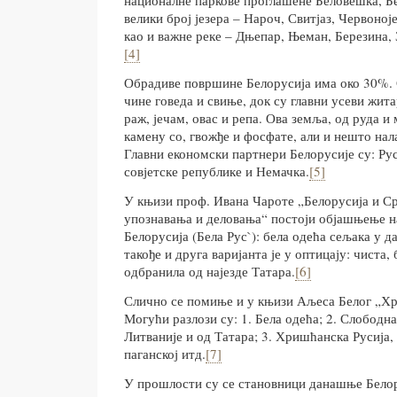
националне паркове проглашене Беловешка, Б
велики број језера – Нароч, Свитјаз, Червоној
као и важне реке – Дњепар, Њеман, Березина, 
[4]
Обрадиве површине Белорусија има око 30%.
чине говеда и свиње, док су главни усеви жита
раж, јечам, овас и репа. Ова земља, од руда и
камену со, гвожђе и фосфате, али и нешто нал
Главни економски партнери Белорусије су: Рус
совјетске републике и Немачка.
[5]
У књизи проф. Ивана Чароте „Белорусија и Ср
упознавања и деловања“ постоји објашњење н
Белорусија (Бела Рус`): бела одећа сељака у да
такође и друга варијанта је у оптицају: чиста, 
одбранила од најезде Татара.
[6]
Слично се помиње и у књизи Аљеса Белог „Хр
Могући разлози су: 1. Бела одећа; 2. Слободн
Литваније и од Татара; 3. Хришћанска Русија,
паганској итд.
[7]
У прошлости су се становници данашње Белор