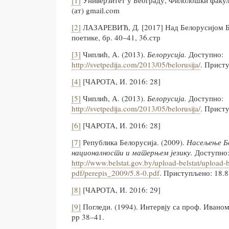
(ат) gmail.com
[2]
ЛАЗАРЕВИЋ, Д. [2017] Над Белорусијом Б
поетике, бр. 40–41, 36.стр
[3]
Чиплић, А. (2013).
Белорусија.
Доступно:
http://svetpedija.com/2013/05/belorusija/
. Присту
[4]
[ЧАРОТА, И. 2016: 28]
[5]
Чиплић, А. (2013).
Белорусија.
Доступно:
http://svetpedija.com/2013/05/belorusija/
. Присту
[6]
[ЧАРОТА, И. 2016: 28]
[7]
Република Белорусија. (2009).
Насељење Бе
националности и матерњем језику.
Доступно
http://www.belstat.gov.by/upload-belstat/upload-b
pdf/perepis_2009/5.8-0.pdf
. Приступљено: 18.8
[8]
[ЧАРОТА, И. 2016: 29]
[9]
Погледи. (1994). Интервју са проф. Ивано
pp 38–41.