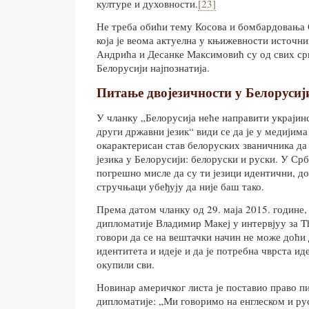
културе и духовности.
[23]
Не треба обићи тему Косова и бомбардовања С
која је веома актуелна у књижевности источни
Андрића и Десанке Максимовић су од свих ср
Белорусији најпознатија.
Питање двојезичности у Белорусиј
У чланку „Белорусија неће направити украјинс
други државни језик“ види се да је у медијим
окарактерисан став белоруских званичника да
језика у Белорусији: белоруски и руски. У Срб
погрешно мисле да су ти језици идентични, до
стручњаци убеђују да није баш тако.
Према датом чланку од 29. маја 2015. године
дипломатије Владимир Макеј у интервјуу за T
говори да се на вештачки начин не може доћи
идентитета и идеје и да је потребна чврста иде
окупили сви.
Новинар америчког листа је поставио право п
дипломатије: „Ми говоримо на енглеском и рус