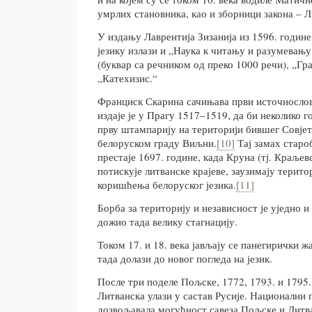
умрлих становника, као и зборници закона – Л
У издању Лаврентија Зизанија из 1596. годин
језику излази и „Наука к читању и разумевању
(буквар са речником од преко 1000 речи), „Гр
„Катехизис.“
Франциск Скарина сачињава први источнослов
издаје је у Прагу 1517–1519, да би неколико г
прву штампарију на територији бившег Совјетс
белоруском граду Виљни.
[10]
Тај замах старо
престаје 1697. године, када Круна (тј. Краље
потискује литванске крајеве, заузимају терито
коришћења белоруског језика.
[11]
Борба за територију и независност је уједно и б
дожио тада велику стагнацију.
Током 17. и 18. века јављају се панегирички ж
тада долази до новог погледа на језик.
После три поделе Пољске, 1772, 1793. и 1795
Литванска улази у састав Русије. Национални п
дозвољавала могућност савеза Пољске и Литван