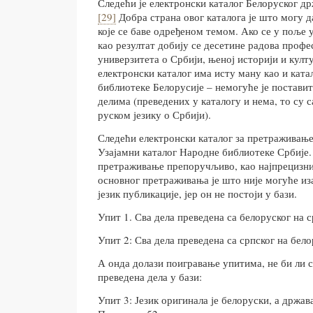
Следећи је електронски каталог Белоруског др
[29]
Добра страна овог каталога је што могу д
које се баве одређеном темом. Ако се у поље 
као резултат добију се десетине радова профе
универзитета о Србији, њеној историји и култу
електронски каталог има исту ману као и кат
библиотеке Белорусије – немогуће је постави
делима (преведених у каталогу и нема, то су 
руском језику о Србији).
Следећи електронски каталог за претраживање
Узајамни каталог Народне библиотеке Србије.
претраживање препоручљиво, као најпрецизни
основног претраживања је што није могуће из
језик публикације, јер он не постоји у бази.
Упит 1. Сва дела преведена са белоруског на с
Упит 2: Сва дела преведена са српског на бело
А онда долази поигравање упитима, не би ли 
преведена дела у бази:
Упит 3: Језик оригинала је белоруски, а држав