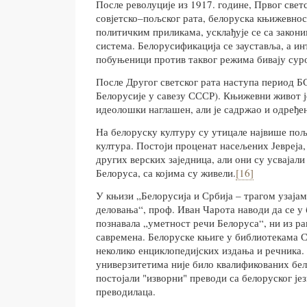
После револуције из 1917. године, Првог светс
совјетско–пољског рата, белоруска књижевност
политичким приликама, усклађује се са закон
система. Белорусификација се зауставља, а ин
побуњеници против таквог режима бивају сур
После Другог светског рата наступа период Б
Белорусије у савезу СССР). Књижевни живот је
идеолошки наглашен, али је садржао и одређе
На белоруску културу су утицале највише пољ
култура. Постоји проценат насељених Јевреја,
других верских заједница, али они су усвајали
Белоруса, са којима су живели.
[16]
У књизи „Белорусија и Србија – трагом узаја
деловања“, проф. Иван Чарота наводи да се у
познавала „уметност речи Белоруса“, ни из ра
савремена. Белоруске књиге у библиотекама С
неколико енциклопедијских издања и речника.
универзитетима није било квалификованих бе
постојали "изворни" преводи са белоруског јез
преводилаца.