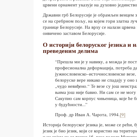
црвени орнамент указује на духовно јединство
Државни грб Белорусије је обрамљен венцем з
се на сребрном пољу, на којем гори златна луч
границе Белорусије. На врху се налази црвена з
оивичено заставом Белорусије.
О историји белоруског језика и 
преведеним делима
“Прешла ми је у навику, а можда је пост
професионална деформација, потреба да
јужнословенско–источнословенске везе,
белоруске вере никако не спадају у оно
„чудо невиђено.“ Те везе су још неистра
њима још није бавио. Ни сам се не могу
Сакупио сам корпус чињеница, које ће б
у будућности...”
Проф. др Иван А. Чарота, 1994.
[9]
Историја белоруског језика је, може се рећи,
језик је био језик, који се користио на терито
и на којем су се током 16. века водиле Матич