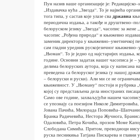
Пун назив наше организације је: Редакцијско–
„Издавачка кућа „Звезда“. То је највећа орган
државна
тога типа, у састав које улазе сва
књи
периодична издања, а такође и друштвено–по
белоруском језику „Звезда“, часопис за жене 
часопис „Рођена природа“ и књижевно издава
заменик директора у књижевно–уметничкој п
сам гладни уредник рускојезичног књижевно–
„Њоман“. То је једно од најстаријих издања, ко
године. Основни задатак нашег часописа је – 
делима белоруских аутора, која су написана на
преведена са белоруског језика (у нашој држав
– белоруски и руски). Али ми се не огранича
књижевност. У „Њоману“ постоји и рубрика „
којој су представљена дела иностраних писаца
Само ове године, захваљујући нашем часопис
се упознају са поезијом Николе Димитровића,
Јована Пачића, Милорада Поповића–Шапчанин
Бранка Радичевића, Нестора Жучнога, Бранис
Одаловића, Петра Кочића, прозом Моме Капор
Слободана Симића. Притом, преводиоци нису 
руска песникиња Татјана Пискарева и главни 