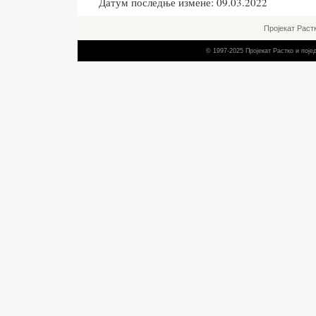
Датум последње измене: 09.03.2022
Пројекат Раст
© 1997-2025 Пројекат Растко и пој