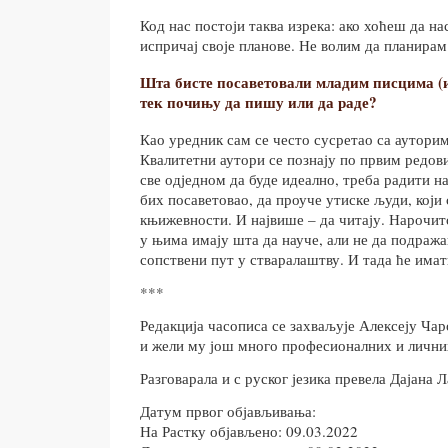
Код нас постоји таква изрека: ако хоћеш да 
испричај своје планове. Не волим да планирам
Шта бисте посаветовали младим писцима (и
тек почињу да пишу или да раде?
Као уредник сам се често сусретао са аутори
Квалитетни аутори се познају по првим редов
све одједном да буде идеално, треба радити на
бих посаветовао, да проуче утиске људи, који 
књижевности. И највише – да читају. Нарочито
у њима имају шта да науче, али не да подража
сопствени пут у стваралаштву. И тада ће имат
***
Редакција часописа се захваљује Алексеју Ча
и жели му још много професионалних и лични
Разговарала и с руског језика превела Дајана 
Датум првог објављивања:
На Растку објављено: 09.03.2022