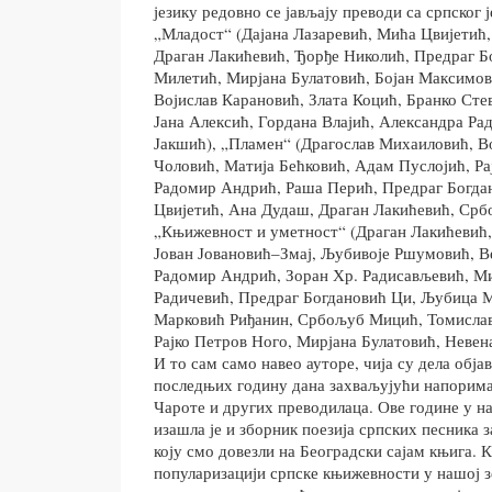
језику редовно се јављају преводи са српског 
„Младост“ (Дајана Лазаревић, Мића Цвијетић,
Драган Лакићевић, Ђорђе Николић, Предраг 
Милетић, Мирјана Булатовић, Бојан Максимов
Војислав Карановић, Злата Коцић, Бранко Сте
Јана Алексић, Гордана Влајић, Александра Ра
Јакшић), „Пламен“ (Драгослав Михаиловић, В
Чоловић, Матија Бећковић, Адам Пуслојић, Ра
Радомир Андрић, Раша Перић, Предраг Богда
Цвијетић, Ана Дудаш, Драган Лакићевић, Ср
„Књижевност и уметност“ (Драган Лакићевић,
Јован Јовановић–Змај, Љубивоје Ршумовић, 
Радомир Андрић, Зоран Хр. Радисављевић, Ми
Радичевић, Предраг Богдановић Ци, Љубица М
Марковић Риђанин, Србољуб Мицић, Томислав
Рајко Петров Ного, Мирјана Булатовић, Неве
И то сам само навео ауторе, чија су дела обја
последњих годину дана захваљујући напорим
Чароте и других преводилаца. Ове године у 
изашла је и зборник поезија српских песника з
коју смо довезли на Београдски сајам књига. 
популаризацији српске књижевности у нашој 