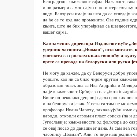
Београдског књижевног сајма. Нажалост, такав 
и по размери самог сајма и по интересовању 
виду, Белоруси имају на шта да се угледају к
да ће се то код нас променити. Ове године од
књига, што не бих упоређивао са шездесето
вашег сајма.
Као заменик директора Издавачке куће „Зв
уредник часописа „Њоман“, шта мислите, к
упозната са српском књижевношћу и култ
врсте се преводе на белоруски или руски је
Не могу да кажем, да су Белоруси добро упоз
уопште, као ни са било чијом другом књижев
образован човек зна за Ива Андрића и Милора
да је књижевност Србије за нас „terra incognita
Више од неколико деценија дела српских писац
и на белоруски језик. У вези са тим не можем
професора Ивана Чароту, захваљујући коме су
народи, открили огроман пласт српске (па и 
Југославије) књижевности од фолклора до са
се овај посао до данашњег дана. Ја сам већ г
часопису „Њоман“. Али, то није наш једини ч