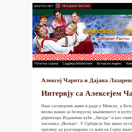
RASTKO.NET
ПРОЈЕКАТ РАСТКО
Почетна страна
Садржај библиотеке
Ауторски индекс
Нов
Алексеј Чарота и Дајана Лазаре
Интервју са Алексејем Ч
Наш саговорник живи и ради у Минску, у Бело
веома важан за белоруску књижевност и култу
директора Издавачке куће „Звезда“ и као гла
часописа „Њоман“. У Србији је био више пута
прилику да разговарамо са њим на Сајму књига