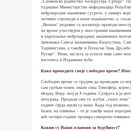
„Словенско јединство: Белорусија–Србија“. Ос
годишње Министарство информација Републик
међународне књижевне сусрете, у оквиру којих
активно спроводи и наше издаваштво, а, сход
„Њоман“ редовно се штампају преводи иностр
на време учествујем у иностраним књижевни
и укрепљење међународних књижевних контак
признања Савеза књижевника Казахстана, Сав
Таџикистана, а такође и Почасни Знак Дружбе
Русије“. Ипак, заслуга за успехе није само мој
часописа и Издавачке куће.
Како проводите своје слободно време? Има
Слободно време се трудим да проводим са п
сам срећан човек: имам сина Тимофеја, којем ј
кћерку Веру, њој је 8 година. Супруга и ја в
печурака. Предали смо ту љубав „тихог лова“ и
године свуда ишли са нама. Када год можемо,
базен, на пливање – то је такође наша породич
већ четири године тренира синхроно пливање.
Какви су Ваши планови за будућност?