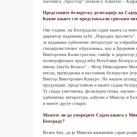
часописа „Простор“ (излази у Алмати) – Кајра
Представите белоруску делегацију на Сајму
Какве књиге сте представљали српским чи
Ове године, на Београдски сајам књига са мн
директор издавачке куће „Народна просвета“, 
за издавање уџбеничке литературе за учвршћ
специјалистичког образовања, као и Брајевим
Викторовна Калистратова, такође и директор ј
полиграфичких предузећа Републике Белорус
имена Јакуба Коласа“ – Игор Николајевич Мала
писац, преводилац и наставник белоруског је
Виктор Викторович Кажуро. На нашем штанду
продукције, представили и књиге седам белор
Ту спада уметничка, фолклористичка, научно–
уџбеничка литература, албуми о Минску и Бел
и многе друге ствари.
Можете ли да упоредите Сајам књига у Ми
Београду?
Волео бих, да је Мински књижевни сајам разви