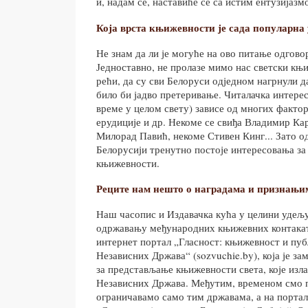
и, надам се, наставиће се са истим ентузијазм
Која врста књижевности је сада популарна
Не знам да ли је могуће на ово питање одгово
Једноставно, не пролазе мимо нас светски књ
рећи, да су сви Белоруси одједном нагрнули д
било би јадво претеривање. Читалачка интере
време у целом свету) зависе од многих фактор
ерудиције и др. Некоме се свиђа Владимир Ка
Милорад Павић, некоме Стивен Кинг... Зато од
Белорусији тренутно постоје интересовања за
књижевности.
Реците нам нешто о наградама и признањима
Наш часопис и Издавачка кућа у целини удељ
одржавању међународних књижевних контаката
интернет портал „Гласност: књижевност и пуб
Независних Држава“ (sozvuchie.by), која је 
за представљање књижевности света, које изла
Независних Држава. Међутим, временом смо п
ограничавамо само тим државама, а на порталу