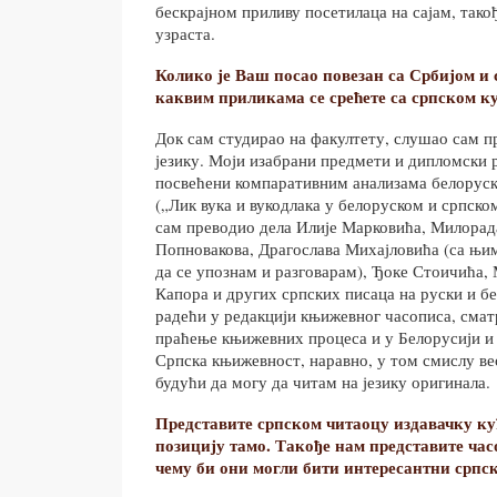
бескрајном приливу посетилаца на сајам, тако
узраста.
Колико је Ваш посао повезан са Србијом и
каквим приликама се срећете са српском к
Док сам студирао на факултету, слушао сам п
језику. Моји изабрани предмети и дипломски 
посвећени компаративним анализама белоруск
(„Лик вука и вукодлака у белоруском и српско
сам преводио дела Илије Марковића, Милорад
Попновакова, Драгослава Михајловића (са њим
да се упознам и разговарам), Ђоке Стоичића
Капора и других српских писаца на руски и бе
радећи у редакцији књижевног часописа, сма
праћење књижевних процеса и у Белорусији и
Српска књижевност, наравно, у том смислу вео
будући да могу да читам на језику оригинала.
Представите српском читаоцу издавачку кућ
позицију тамо. Такође нам представите ча
чему би они могли бити интересантни српс