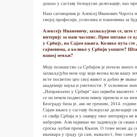
дошао у саставу белоруске делегације, као пр
Наш саговорник je Алексеј Иванович Чарота и
својој професији, успесима и плановима за бу
Алексеју Ивановичу, захваљујемо се, што с
интервју за наш часопис. Прво питање се 
у Србију, на Сајам књига. Колико пута сте 
сајмовима, а колико у Србији уопште? Шта
нашој земљи?
Моје познанство са Србијом је почело много п
захваљујући мом оцу који веома воли вашу зе
исте посветио цео свој живот и добио
је
звање
академије наука и уметности. У основном зна
„Направљено у Србији“ као највећи квалитет.
се на неком подвесном нивоу пренела и на мен
Београду била је, ако не грешим, 2014. године
Сајам књига у саставу белоруске делегације с
се свиђа Србија и у оквиру овог интервјуа не 
набројим. Али највише ме задивљује (и сваки 
српска љубав према Књизи. О томе може да се
књижара у граду (ја сам, нажалост, био само у