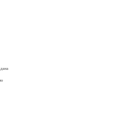
 дана
мо