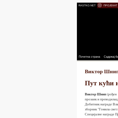
RASTKO.NET
ПРОЈЕКАТ
Почетна страна
Садржај б
Виктор Шни
Пут кући 
Виктор Шнип
(рођен 
прозаик и преводилац.
Добитник награде Вла
зборник "Гомила свет
Специјалне награде П