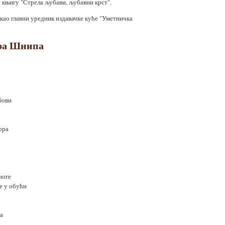
 књигу "Стрела љубави, љубавни крст".
као главни уредник издавачке куће "Уметничка
ра Шнипа
ебови
ора
ноге
ле у обући
ља