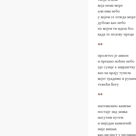
која нема море
али има небо
у којем се огледа море
дубоко као небо
по којем ти идеш бос
када те позову преци
**
пролетео је авион
и прешао ноћно небо
где сунце а завршетку
као на крају тунела
којег градимо и руши
тежећи Богу
**
нагомилано камење
постаје зид замка
насутим путем
и ниједан каменчић
није вишак
као ни прст у песници