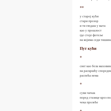
**
у старој кући
стари прозор
и ти гледаш у њега
као у прошлост
где стоје фотеље
на којима седи тишин
Пут кући
*
снег као бела маховин
на раскршћу споредн
распећа нема
*
суви чичак
поред стазице кроз п
чека пролеће
*