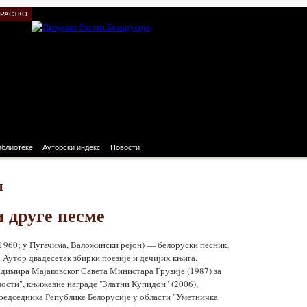
 РАСТКО
иблиотеке
Ауторски индекс
Новости
п
и друге песме
1960; у Пугачима, Валожински рејон) — белоруски песник,
 Аутор двадесетак збирки поезије и дечијих књига.
димира Мајаковског Савета Министара Грузије (1987) за
лости", књижевне награде "Златни Купидон" (2006),
редседника Републике Белорусије у области "Уметничка