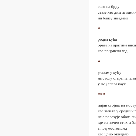
село на брду
стазе као дим из ками
ни близу звездама
*
родна кућа
брава на вратима виси
као поцрнели лед
*
улазим у кућу
на столу стара пепељ
у њој спава паук
***
пијан стојиш на мост
као запета у средини 
која повезује обале ли
где си почео стих и ба
а под мостом лед
као црно огледало