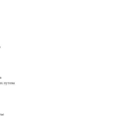
а
а
их путева
оље