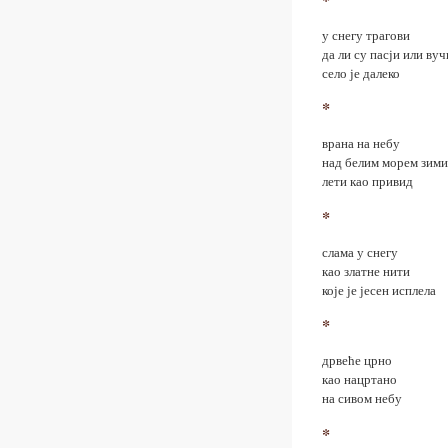
у снегу трагови
да ли су пасји или вуч
село је далеко
*
врана на небу
над белим морем зими
лети као привид
*
слама у снегу
као златне нити
које је јесен исплела
*
дрвеће црно
као нацртано
на сивом небу
*