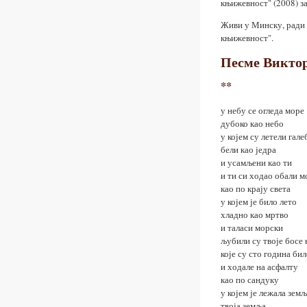
књижевност" (2008) за
Живи у Минску, ради 
књижевност".
Песме Викто
**
у небу се огледа море
дубоко као небо
у којем су летели гал
бели као једра
и усамљени као ти
и ти си ходао обали м
као по крају света
у којем је било лето
хладно као мртво
и таласи морски
љубили су твоје босе 
које су сто година би
и ходале на асфалту
као по сандуку
у којем је лежала зем
твоја земља