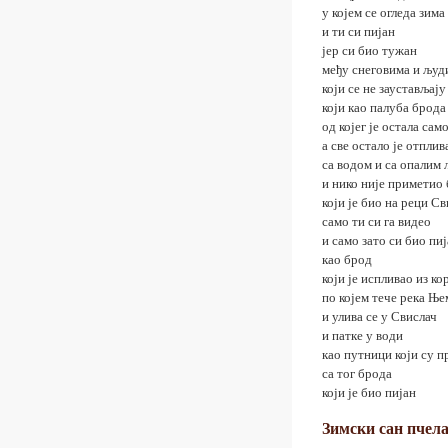
у којем се огледа зима
и ти си пијан
јер си био тужан
међу снеговима и људ
који се не заустављају
који као палуба брода
од којег је остала сам
а све остало је отплив
са водом и са опалим
и нико није приметио
који је био на реци С
само ти си га видео
и само зато си био пи
као брод
који је испливао из ко
по којем тече река Ње
и улива се у Свислач
и патке у води
као путници који су 
са тог брода
који је био пијан
Зимски сан пчел