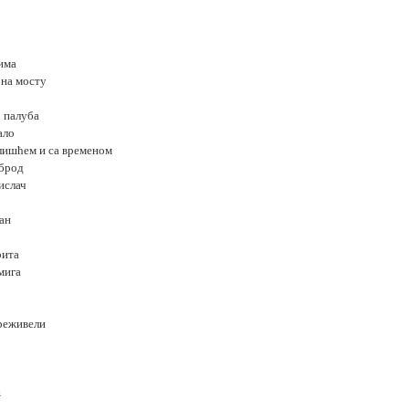
има
 на мосту
о палуба
ало
 лишћем и са временом
 брод
вислач
јан
рита
мига
преживели
а