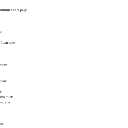
ошници као у рају
а
ве
 бели свет
дведа
челе
е
ле
ама снег
злетале
ове