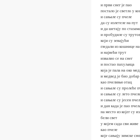
и први снег је пао
постало је светло у к
и сањале су пчеле
да су излетеле на пут
и да шетају по стазам
и пробудиле су труто
који су зевајући
гледали из кошнице на
и највећи трут
извалио се на снег
и постао пахуљица
која је пала на око ме
и медвед је био добар
као пчелињи отац
и сањале су пролеће п
и сањале су лето пчел
и сањале су јесен пче
и дан када је пао пчел
на место из којег су и
бели свет
у којем сада сви живе
као пчеле
које сањају зимске сн