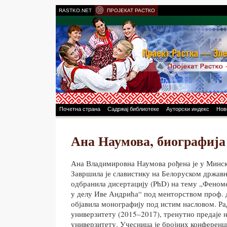
RASTKO.NET
ПРОЈЕКАТ РАСТКО
Почетна страна
Садржај библиотеке
Ауторски индекс
Нов
Ана Наумова, биографија
Ана Владимировна Наумова рођена је у Минск
Завршила је славистику на Белоруском држав
одбранила дисертацију (PhD) на тему „Феном
у делу Иве Андрића“ под менторством проф. 
објавила монографију под истим насловом. Ра
универзитету (2015–2017), тренутно предаје
универзитету. Учесница је бројних конференц