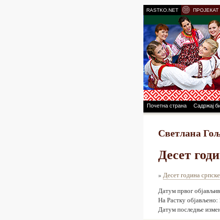
RASTKO.NET
ПРОЈЕКАТ
Почетна страна
Садржај б
Светлана Го
Десет год
»
Десет година српск
Датум првог објављив
На Растку објављено:
Датум последње измен