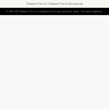
Пројекат Растко
/
Пројекат Растко Белорусија
© 1997-2025 Пројекат Растко и појединачни носиоци ауторских права. Сва права задржана.