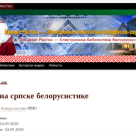
 РАСТКО
иблиотеке
Ауторски индекс
Новости
љак
ина српске белорусистике
е белорусистике
(PDF)
ања:
 24.05.2020
е: 24.05.2020