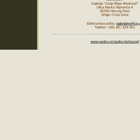
Galerija "Josip-Bepo Benković"
Ulica Marka Vojnovića 4
85340 Herceg-Novi
Srbija i Crna Gora
Elektronska pošta:
galerijahn@cg.
Telefon: +381 88 / 324-051
www.rastko.rs/rastko-bo/muzej/