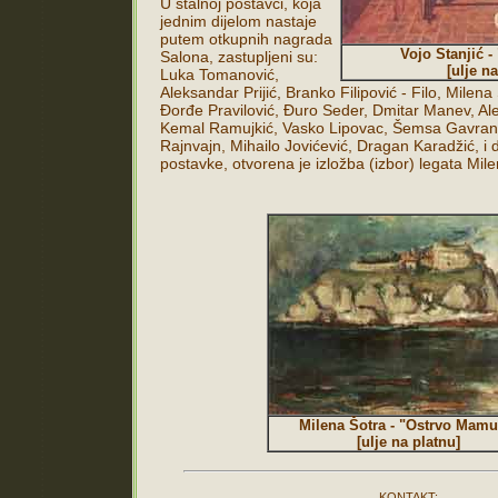
U stalnoj postavci, koja
jednim dijelom nastaje
putem otkupnih nagrada
Vojo Stanjić -
Salona, zastupljeni su:
[ulje na
Luka Tomanović,
Aleksandar Prijić, Branko Filipović - Filo, Milena
Đorđe Pravilović, Đuro Seder, Dmitar Manev, Al
Kemal Ramujkić, Vasko Lipovac, Šemsa Gavran
Rajnvajn, Mihailo Jovićević, Dragan Karadžić, i 
postavke, otvorena je izložba (izbor) legata Mil
Milena Šotra - "Ostrvo Mamu
[ulje na platnu]
KONTAKT: