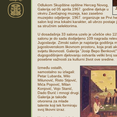
Odlukom Skupštine opštine Herceg Novog,
J
Galerija od 05 aprila 1967. godine djeluje u
okviru Zavičajnog muzeja, kao zasebno
muzejsko odjeljenje. 1967. organizuje se Prvi h
salon koji ima lokalni karakter, ali ubrzo postaj
sa stručnim selektorima.
U dosadašnja 33 salona uzelo je učešće oko 11
salonu je do sada dodijeljeno 109 nagrada rele
Jugoslavije. Zimski salon je najstarija godišnja 
jugoslovenskom likovnom prostoru, koja prati ak
svijetu likovnosti. Galerija "Josip Bepo Benković
dugogodišnjem djelovanju ostvarila veliki broj sa
posebne važnosti za kulturni život ove sredine.
Između ostalih,
samostalno su izlagali:
Petar Lubarda, Milo
Milunović, Risto Stijović,
Mića Popović, Milan
Konjović, Vojo Stanić,
Dado Đurić i mnogi drugi.
Galerija je takođe
otvorena za mlade
talente koji tek formiraju
svoj likovni izraz.