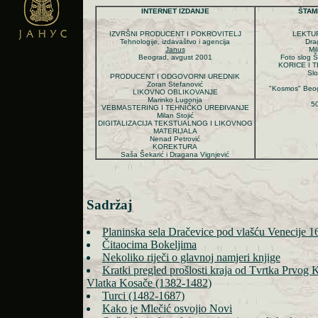
INTERNET IZDANJE
ŠTAM
IZVRŠNI PRODUCENT I POKROVITELJ
LEKTU
Tehnologije, izdavaštvo i agencija
Dra
Janus
Mi
Beograd,
avgust
2001
Foto slog 
KORICE I 
Sl
PRODUCENT I ODGOVORNI UREDNIK
Zoran Stefanović
"Kosmos" Beog
LIKOVNO OBLIKOVANJE
Marinko Lugonja
50
VEBMASTERING I TEHNIČKO UREĐIVANJE
Milan Stojić
DIGITALIZACIJA TEKSTUALNOG I LIKOVNOG
MATERIJALA
Nenad Petrović
KOREKTURA
Saša Šekarić i Dragana Vignjević
Sadržaj
Planinska sela Dračevice pod vlašću Venecije 
Čitaocima Bokeljima
Nekoliko riječi o glavnoj namjeri knjige
Kratki pregled prošlosti kraja od Tvrtka Prvog
Vlatka Kosače (1382-1482)
Turci (1482-1687)
Kako je Mlečić osvojio Novi