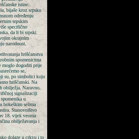
išćanske istine.
a, bijaše kroz srpsku
dnosnom određenju
ifernim srpskim
više specifično
ska, da li bi srpski
svojim okrajnim
oju narodnost.
rihvatanja hrišćanstva
dgrobnim spomenicima
e moglo dogoditi prije
susrećemo se,
i su, po simbolici koju
jasno hrišćanski. Na
h obilježja. Naravno,
fičnoj signalizaciji
h spomenika u
 u bokeškim selima
astira. Stanovništvo
tav 18. vijek veoma
ačinu obilježavanja i
kako dolaze u crkvu i to