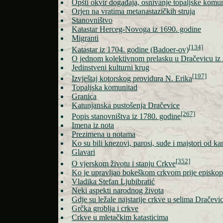
Opšti okvir događaja, osnivanje topaljske komun
Orjen na vratima metanastazičkih struja
Stanovništvo
Katastar Herceg-Novoga iz 1690. godine
Migranti
[134]
Katastar iz 1704. godine (Badoer-ov)
O jednom kolektivnom prelasku u Dračevicu iz
Jedinstveni kulturni krug
[197]
Izvještaj kotorskog providura N. Erika
Topaljska komunitad
Granica
Katunjanska pustošenja Dračevice
[267]
Popis stanovništva iz 1780. godine
Imena iz nota
Prezimena u notama
Ko su bili knezovi, parosi, suđe i majstori od k
Glavari
[352]
O vjerskom životu i stanju Crkve
Ko je upravljao bokeškom crkvom prije episkop
Vladika Stefan Ljubibratić
Neki aspekti narodnog života
Gdje su ležale najstarije crkve u selima Dračevi
Grčka groblja i crkve
Crkve u mletačkim katasticima