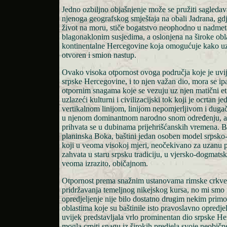
Jedno ozbiljno objašnjenje može se pružiti sagleda
njenoga geografskog smještaja na obali Jadrana, gdje,
život na moru, stiče bogatstvo neophodno u nadmeta
blagonaklonim susjedima, a oslonjena na široke obla
kontinentalne Hercegovine koja omogućuje kako uz
otvoren i smion nastup.
Ovako visoka otpornost ovoga područja koje je uvij
srpske Hercegovine, i to njen važan dio, mora se ip
otpornim snagama koje se vezuju uz njen matični etn
uzlazeći kulturni i civilizacijski tok koji je ocrtan 
vertikalnom linijom, linijom nepomjerljivom i du
u njenom dominantnom narodno snom određenju, a
prihvata se u dubinama prijehrišćanskih vremena. 
planinska Boka, baštini jedan osoben model srpsko
koji u veoma visokoj mjeri, neočekivano za uzanu 
zahvata u staru srpsku tradiciju, u vjersko-dogmat
veoma izrazito, običajnom.
Otpornost prema snažnim ustanovama rimske crkve
pridržavanja temeljnog nikejskog kursa, no mi smo m
opredjeljenje nije bilo dostatno drugim nekim prim
oblastima koje su baštinile isto pravoslavno opredje
uvijek predstavljala vrlo prominentan dio srpske He
mogla crpiti snagu iz širokih predjela svoje neobič