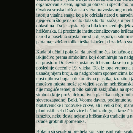
organizovan sistem, ugrađuju obrasci i specifično hr
Ovakva srpska hrišćanska vjera pravoslavnog model
istoriju vitalna snaga koja je održala narod u naro
njegovom što je naročito dolazilo do izražaja u per
oblastima. Da je srpska vjera bila kroz srednjivijek 
hrišćanska, ili preciznije institucionalizovano hrišćan
narod a posebno srpski narod u dijaspori, u sitnim 
partama, izdržao tolika teška iskušenja i zadržao sv
Kada bi učinili pokušaj da utvrdimo čas konačnog p
isključivo prema simbolima koji dominiraju na na
na prostoru Dračevice, ustanovili bismo da se to nij
poslednje decenije 19. vijeka. Tek iz toga vremena 
uznačajnijem broju, sa nadgrobnim spomenicima koj
nosi njihova bogata dekorativna plastika, izrazito i 
mnoštvu mjesta može se vidjeti sasvim nehrišćanski
nije moguće temeljiti bilo kakvih zaključaka na speci
simbola koje pruža dekorativna plastika nadgrobni
sjeverozapadnoj Boki. Veoma davno, podignute su
bratstveničke i rodovske crkve, ali i veliki broj man
planinskih sela Dračevice baštini zadugo, a kroz či
izrazito, neku dosta nejasnu hrišćansku tradiciju u n
izrade grobnih spomenika.
Bokelji sa seoskog predjela koji smo ispitivali, sva