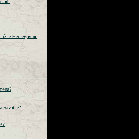
itadi
 Južne Hercegovine
amena?
a Savatije?
ce?