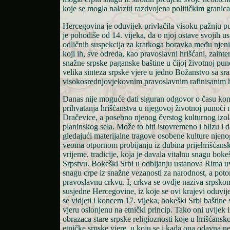
koje se mogla nalaziti razdvojena političkim granic
Hercegovina je oduvijek privlačila visoku pažnju put
je pohodiše od 14. vijeka, da o njoj ostave svojih us
odličnih suspekcija za kratkoga boravka među njeni
koji ih, sve odreda, kao pravoslavni hrišćani, zaint
snažne srpske paganske baštine u čijoj životnoj pun
velika sinteza srpske vjere u jedno Božanstvo sa sr
visokosrednjovjekovnim pravoslavnim rafinisanim 
Danas nije moguće dati siguran odgovor o času ko
prihvatanja hrišćanstva u njegovoj životnoj punoći
Dračevice, a posebno njenog čvrstog kulturnog izol
planinskog sela. Može to biti istovremeno i blizu i d
gledajući materijalne tragove osobene kulture njeno
veoma otpornom probijanju iz dubina prijehrišćanske
vrijeme, tradicije, koja je davala vitalnu snagu b
Srpstvu. Bokeški Srbi u odbijanju ustanova Rima u
snagu crpe iz snažne vezanosti za narodnost, a poto
pravoslavnu crkvu. I, crkva se ovdje naziva srpskom
susjedne Hercegovine, iz koje se ovi krajevi oduvij
se vidjeti i koncem 17. vijeka, bokeški Srbi baštin
vjeru oslonjenu na etnički princip. Tako oni uvijek
obrazaca stare srpske religioznosti koje u hrišćans
etničke srpske vjere, u koju se i kada ona odavna ne