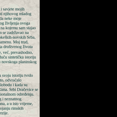
i savjete mojih
sti njihovog mladog
 da neke moje
nog življenja ovoga
i na kojemu sam stajao
m se zadržavao na
okeških-novskih Srba,
 kamenu. Moj trud,
nja društvenog života
, već, prevashodno,
ću sintetičku istoriju
ju novskoga planinskog
 svoju istoriju tvrdo
sto, odvraćalo
 slobodu i kada su
Rima. Srbi Dračevice se
sionalnom određenju.
g i neznatnog
a, a u isto vrijeme,
ojanju rimskih
rzije.