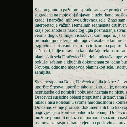
S napregnutom pažnjom ispratio sam sve primjedbe 
sugrađana na moje objašnjavanje uzburkane prošlo
grada, i naročito, njihovog drevnog sela. Znao sam
interpretacije važnih i temeljnih segmenata društve
kraja proishode iz naročitog ugla posmatranja stvar
veoma dugo. U mojem istraživačkom naporu, ja sa
promatranju materijalnih tragova osobene kulture b
tragovima ispisivanim starom ćirilicom na papiru i
suštinski, i nije upravljen ka pokušaju rekonstruisa
[1]
planinskih sela Dračevice
u doba mletačke uprave
pokušaj sabiranja ključnih dokumenata za jednu budu
Novoga, odnosno njegovog planinskog sela, istori
zemljišta.
Sjeverozapadna Boka, Dračevica, bila je kroz čitavu
uporište Srpstva, uporište tako snažno, da je, napro
neprijatelja od pomisli i pokušaja nasrtaja na njenu
Dračevici susjedne oblasti prepuštane ustanovama 
nikada nisu kolebali u svome narodnosnom i konfe
Do danas se nije pronašlo dokumenta ili bilo kakvo
nagovještaja o konfesionalnom kolebanju Dračevićan
može se ponuditi dokaza o upornom i snažnom nast
ustanova za rasprostiranje vjere na poslovima konve