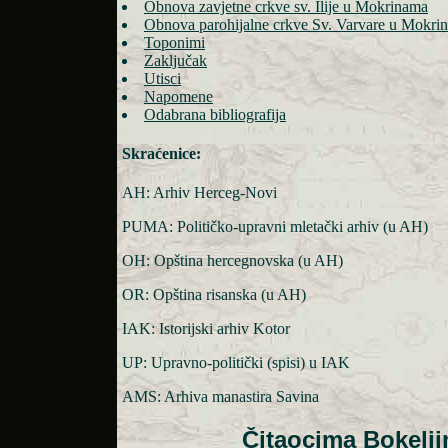
Obnova zavjetne crkve sv. Ilije u Mokrinama
Obnova parohijalne crkve Sv. Varvare u Mokri
Toponimi
Zaključak
Utisci
Napomene
Odabrana bibliografija
Skraćenice:
AH: Arhiv Herceg-Novi
PUMA: Političko-upravni mletački arhiv (u AH)
OH: Opština hercegnovska (u AH)
OR: Opština risanska (u AH)
IAK: Istorijski arhiv Kotor
UP: Upravno-politički (spisi) u IAK
AMS: Arhiva manastira Savina
Čitaocima Bokelj