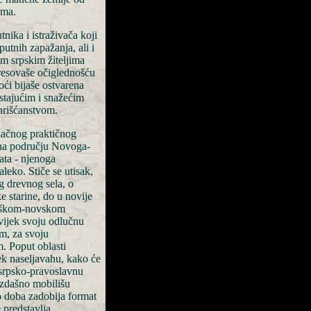
ama.
nika i istraživača koji
putnih zapažanja, ali i
m srpskim žiteljima
eresovaše očiglednošću
oći bijaše ostvarena
astajućim i snažećim
hrišćanstvom.
načnog praktičnog
 na području Novoga-
ata - njenoga
aleko. Stiče se utisak,
g drevnog sela, o
 starine, do u novije
okeškom-novskom
vijek svoju odlučnu
m, za svoju
. Poput oblasti
ek naseljavahu, kako će
e srpsko-pravoslavnu
 izdašno mobilišu
ko doba zadobija format
 predstavlja