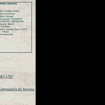
PANO IZDANJE
RA I KOREKTURA
gica Cvetković
lijana Varagić
Štamparije "KOSMOS"
TEHNIČKO UREĐENJE
obodan Medić
ŠTAMPA
rad, Svetog Save 16-18
TIRAŽ
0 primeraka
1687-1797
 Kotromanića do hercega