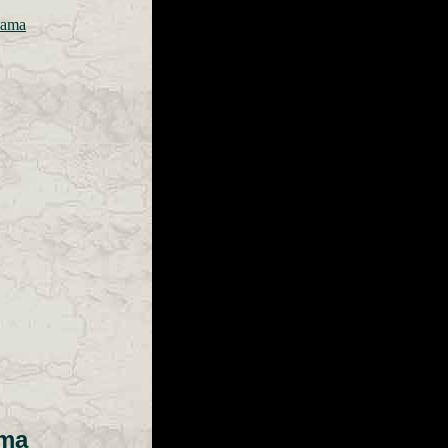
nama
ima