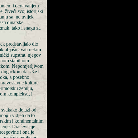
vanjem i ocrtavanjem
 živeći svoj istorijski
nju sa, ne uvijek
sti dinarske
mak, tako i snagu za
ek predstavljalo dio
ak objašnjavati nekim
ički supstrat, njegov
jednom stabilnom
gačkom. Nepomjerljivom
 dugačkom da seže i
Boka, a posebno
-pravoslavne kulture
primorsku zemlju,
skom kompleksu, i
 svakako dolazi od
ogli vidjeti da to
orskim i kontinentalnim
ljenje. Dračevicaje
rcegovine i ona je
ne matične zemlje od