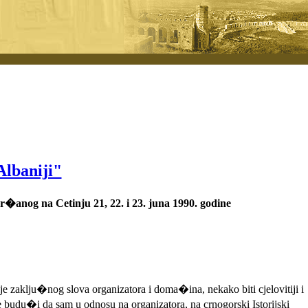
Albaniji"
nog na Cetinju 21, 22. i 23. juna 1990. godine
e zaklju�nog slova organizatora i doma�ina, nekako biti cjelovitiji i
 budu�i da sam u odnosu na organizatora, na crnogorski Istorijski