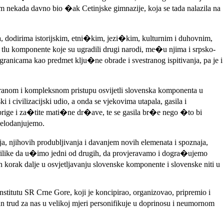
am nekada davno bio �ak Cetinjske gimnazije, koja se tada nalazila na
a, dodirima istorijskim, etni�kim, jezi�kim, kulturnim i duhovnim,
tlu komponente koje su ugradili drugi narodi, me�u njima i srpsko-
ranicama kao predmet klju�ne obrade i svestranog ispitivanja, pa je i
estranom i kompleksnom pristupu osvijetli slovenska komponenta u
 civilizacijski udio, a onda se vjekovima utapala, gasila i
 brige i za�tite mati�ne dr�ave, te se gasila br�e nego �to bi
bjelodanjujemo.
a, njihovih produbljivanja i davanjem novih elemenata i spoznaja,
 prilike da u�imo jedni od drugih, da provjeravamo i dogra�ujemo
orak dalje u osvjetljavanju slovenske komponente i slovenske niti u
titutu SR Crne Gore, koji je koncipirao, organizovao, pripremio i
dan trud za nas u velikoj mjeri personifikuje u doprinosu i neumornom