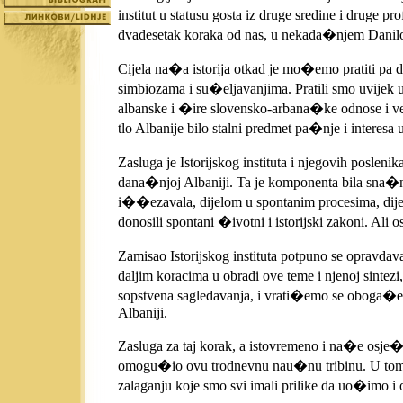
institut u statusu gosta iz druge sredine i druge
dvadesetak koraka od nas, u nekada�njem Danil
Cijela na�a istorija otkad je mo�emo pratiti pa 
simbiozama i su�eljavanjima. Pratili smo uvijek 
albanske i �ire slovensko-arbana�ke odnose i vez
tlo Albanije bilo stalni predmet pa�nje i interes
Zasluga je Istorijskog instituta i njegovih posle
dana�njoj Albaniji. Ta je komponenta bila sna�no u
i��ezavala, dijelom u spontanim procesima, dijel
donosili spontani �ivotni i istorijski zakoni. Ali o
Zamisao Istorijskog instituta potpuno se opravdav
daljim koracima u obradi ove teme i njenoj sinte
sopstvena sagledavanja, i vrati�emo se oboga�eni
Albaniji.
Zasluga za taj korak, a istovremeno i na�e osje�
omogu�io ovu trodnevnu nau�nu tribinu. U tome je d
zalaganju koje smo svi imali prilike da uo�imo i