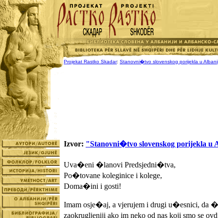
Projekat Rastko Skadar
:
Stanovni�tvo slovenskog porijekla u Albanij
Izvor:
"Stanovni�tvo slovenskog porijekla u A
Uva�eni �lanovi Predsjedni�tva,
Po�tovane koleginice i kolege,
Doma�ini i gosti!
Imam osje�aj, a vjerujem i drugi u�esnici, da �e 
zaokrugljeniji ako im neko od nas koji smo se ov