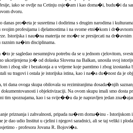
 profesije, iako se ovdje na Cetinju osje�am i kao doma�i, budu�i da s
ovom dvoru.
do danas pro�eta je susretima i dodirima s drugim narodima i kulturam
u svojim profesijama i djelatnostima i na svome etni�kom i dr�avnom 
e. Istorijska i nau�na materija ne mo�e se presijecati na dr�avnim g
a u raznim na�im disciplinama.
nika �to je sagledao nesumnjivu potrebu da se u jednom cjelovitom, sv
korijenjena jo� od dolaska Slovena na Balkan, unosila svoj istorijski i
om i zbog sile i bezakonja a u vrijeme koje pamtimo i zbog izostanka
stali su tragovi i ostala je istorijska istina, kao i na�a du�nost da je o
a, tri dana ovoga skupa obilovala su rezimiranjima dosada�njih saznanj
zi, dokumentovanosti i objektivizaciji. Na ovom skupu imali smo dosta
 tim spoznajama, kao i sa svije��u da je napravljen jedan zna�ajan k
anje priznanja i zahvalnosti, pripada na�em doma�inu - Istorijskom ins
ao udio Institut u cjelini i njegovi saradnici, ali se taj veliki i plo
 osjetimo - profesora Jovana R. Bojovi�a.