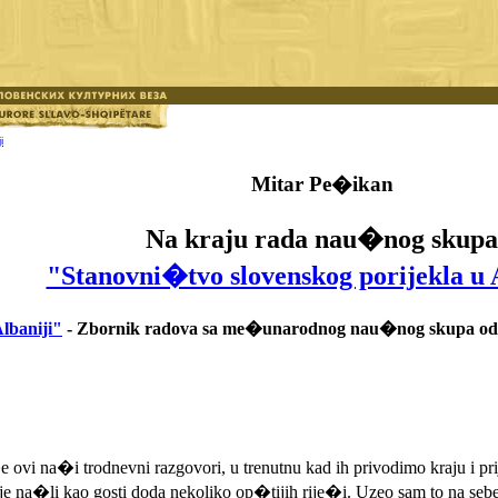
i
Mitar Pe�ikan
Na kraju rada nau�nog skupa
"Stanovni�tvo slovenskog porijekla u 
lbaniji"
- Zbornik radova sa me�unarodnog nau�nog skupa odr�a
ovi na�i trodnevni razgovori, u trenutnu kad ih privodimo kraju i prij
dje na�li kao gosti doda nekoliko op�tijih rije�i. Uzeo sam to na sebe