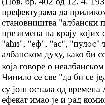
(Пов. бр. 402 од 12. 4. 19
префектурама да приликом
становништва "албански п
презимена на крају којих с
"аћи", "еф", "ас", "пулос"
албанском духу, како би 
која говоре о неалбанско
Чинило се све "да би се ј
су још остала од времена
ефекат имао je и рад коми