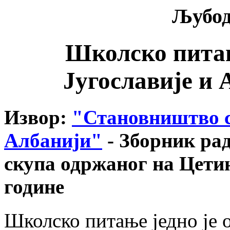
Љубод
Школско питањ
Југославије и 
Извор:
"Становништво с
Албанији"
- Зборник ра
скупа одржаног на Цетињу
године
Школско питање једно je 