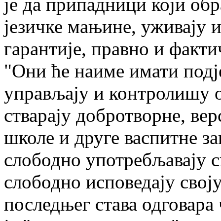
je да припадници који обр
језичке мањине, уживају 
гарантије, правно и факти
"Они ће наиме имати подј
управљају и контролишу о
стварају добротворне, вер
школе и друге васпитне за
слободно употребљавају св
слободно исповедају своју
последњег става одговара