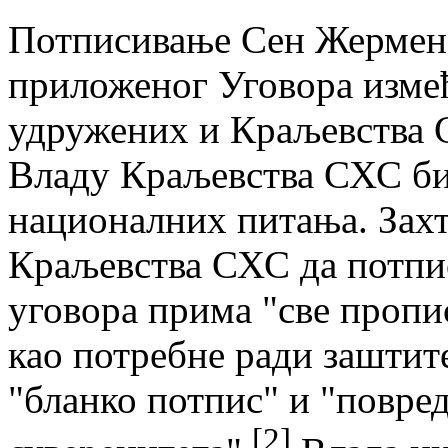
Потписивање Сен Жерменск
приложеног Уговора измеђ
удружених и Краљевства 
Владу Краљевства СХС бил
националних питања. Захт
Краљевства СХС да потп
уговора прима "све пропи
као потребне ради заштит
"бланко потпис" и "повре
[2]