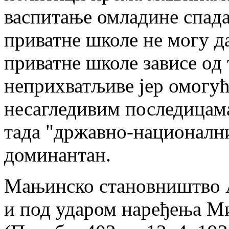
васпитање омладине спада
приватне школе не могу д
приватне школе зависе од
неприхватљиве јер омогућ
несагледивим последицама
тада "државно-национални
доминантан.
Мањинско становништво А
и под ударом наређења М