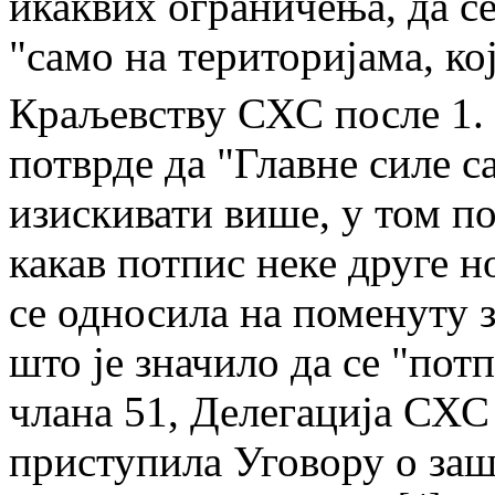
икаквих ограничења, да с
"само на територијама, ко
Краљевству СХС после 1. 1
потврде да "Главне силе с
изискивати више, у том п
какав потпис неке друге н
се односила на поменуту 
што је значило да се "пот
члана 51, Делегација СХС 
приступила Уговору о заш