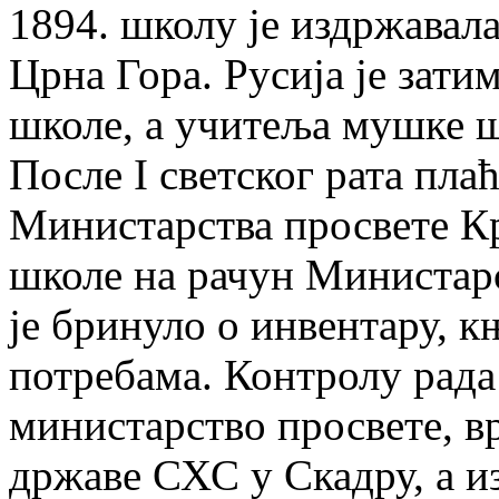
1894. школу je издржавала
Црна Гора. Русија je зат
школе, a учитеља мушке ш
После I светског рата пла
Министарства просвете К
школе на рачун Министарс
je бринуло о инвентару, 
потребама. Контролу рада
министарство просвете, в
државе СХС у Скадру, а и