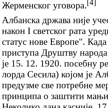
[4]
Жерменског уговора.
Албанска држава није учес
након I светског рата уре
статус нове Европе". Кад
приступа Друштву народа
je 15. 12. 1920. посебну р
лорда Сесила) којом je А
предузме све потребне ме
принципа о заштити мањин
Неколико дана касније, 17