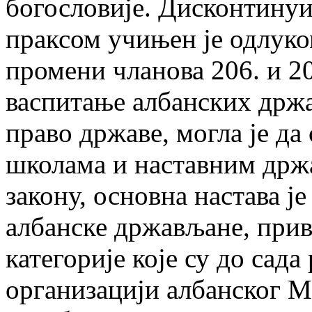
богословије. Дисконтинуи
праксом учињен je одлуком
промени чланова 206. и 20
васпитање албанских држ
право државе, могла je да
школама и наставним држ
закону, основна настава je
албанске држављане, прив
категорије које су до сада
организацији албанског М