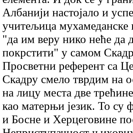
Албанији настојало и усп
учитељица мухамеданске 
"да им веру нико неће да 
покрстити" у самом Скадр
Просветни референт са Цет
Скадру смело тврдим на 
на лицу места две трећин
као матерњи језик. То су
и Босне и Херцеговине по
Неприступачност њихових