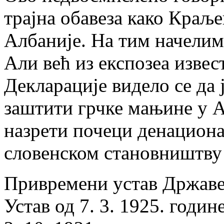
трајна обавеза како Краљ
Албаније. На тим начелим
Али већ из експозеа изве
Декларације видело се да 
заштити грчке мањине у А
назрети почеци денациона
словенском становништву
Привремени устав Државе 
Устав од 7. 3. 1925. годин