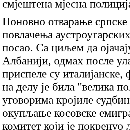
смјештена мјесна полициј
Поновно отварање српске 
повлачења аустроугарских
посао. Са циљем да ојачају
Албанији, одмах после ула
приспеле су италијанске, 
на делу je била "велика по
уговорима кројиле судбин
окупљање косовске емигра
комитет који je покренуо 