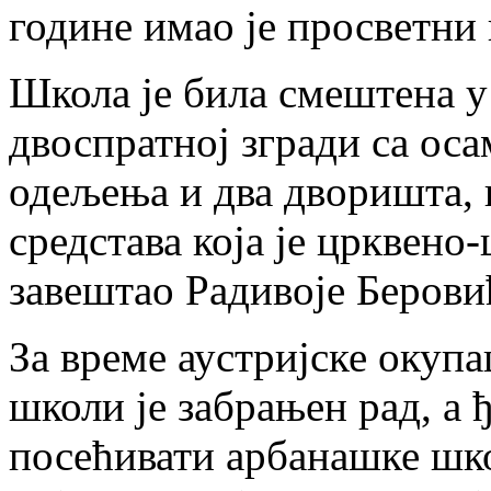
године имао je просветни
Школа je била смештена у
двоспратној згради са ос
одељења и два дворишта, и
средстава која je црквено
завештао Радивоје Берови
За време аустријске окупац
школи je забрањен рад, a
посећивати арбанашке школ