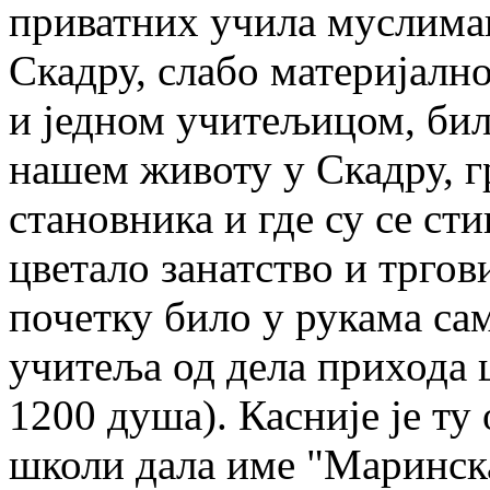
приватних учила муслиман
Скадру, слабо материјалн
и једном учитељицом, бил
нашем животу у Скадру, гр
становника и где су се ст
цветало занатство и тргов
почетку било у рукама сам
учитеља од дела прихода 
1200 душа). Касније je ту 
школи дала име "Маринска