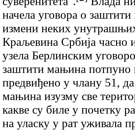
суверенитета".
Влада ни
начела уговора о заштити 
измени неких унутрашњих 
Краљевина Србија часно ис
узела Берлинским уговором
заштити мањина потпуно 
предвиђено у члану 51, да
мањина изузму све терито
какве су биле у почетку р
на уласку у рат уживала п