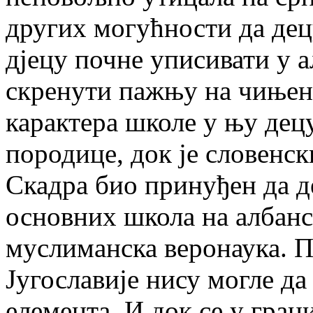
других могућности да дец
дјецу почне уписивати у а
скренути пажњу на чињени
карактера школе у њу дец
породице, док je словенс
Скадра био принуђен да д
основних школа на албанск
муслиманска веронаука. 
Југославије нису могле да
елемента. И док се у гра