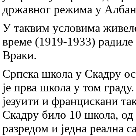
државног режима у Албан
У таквим условима живеле
време (1919-1933) радиле
Враки.
Српска школа у Скадру осн
je прва школа у том град
језуити и францискани тако
Скадру било 10 школа, од 
разредом и једна реална са 