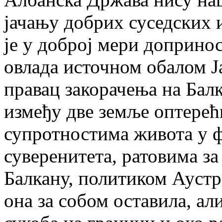
јачању добрих суседских 
je у доброј мери допринос
овлада источном обалом Ја
правац закорачења на Бал
између две земље оптерећ
супротностима живота у 
суверенитета, ратовима за
Балкану, политиком Аустр
она за собом оставила, ал