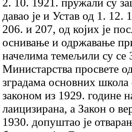
2. 10. 1921. пружали су з
давао je и Устав од 1. 12
206. и 207, од којих je п
оснивање и одржавање пр
начелима темељили су се 
Министарства просвете од 
зградама основних школа 
законом из 1929. године н
лаицизирана, а Закон о ве
1930. допуштао je отвара