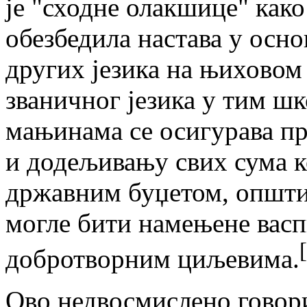
je "сходне олакшице" како 
обезбедила настава у осн
других језика на њиховом
званичног језика у тим шк
мањинама се осигурава п
и додељивању свих сума к
државним буџетом, општи
могле бити намењене вас
добротворним циљевима.
Ово недвосмислено говори