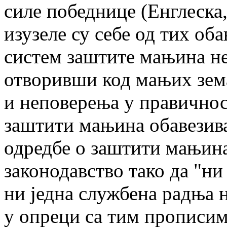
силе победнице (Енглеска,
изузеле су себе од тих об
систем заштите мањина н
отворивши код мањих зема
и неповерења у правичнос
заштити мањина обавезив
одредбе о заштити мањина
законодавство тако да "ни 
ни једна службена радња 
у опреци са тим прописим