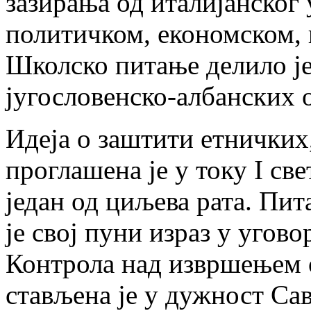
зазирања од италијанског
политичком, економском,
Школско питање делило j
југословенско-албанских 
Идеја о заштити етничких
проглашена је у току I све
један од циљева рата. Пи
je свој пуни израз у угов
Контрола над извршењем 
стављена је у дужност Са