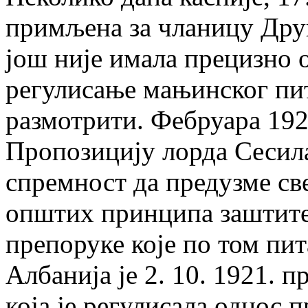
примљена за чланицу Друш
још није имала прецизно 
регулисање мањинског пи
размотрити. Фебруара 1921
Пропозицију лорда Сесила,
спремност да предузме св
општих принципа заштите
препоруке које по том пи
Албанија je 2. 10. 1921. 
која je регулисала однос