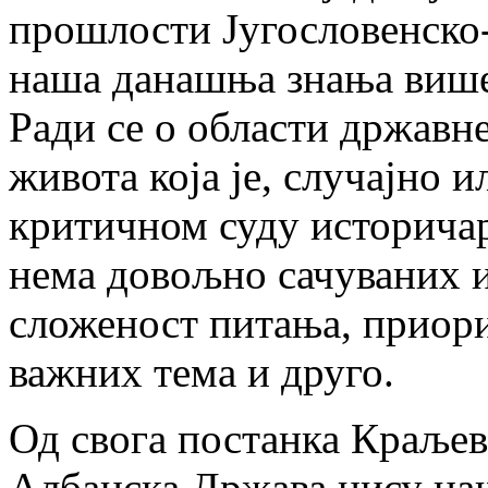
прошлости Југословенско-
наша данашња знања више 
Ради се о области државн
живота која je, случајно 
критичном суду историчара
нема довољно сачуваних и
сложеност питања, приори
важних тема и друго.
Од свога постанка Краљев
Албанска Држава нису наш