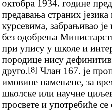
октобра 1934. године пред
предавања страних језика
курсевима, забрањивао је
без одобрења Министарств
при упису у школе и интер
породице нису дефинитив
[8]
друго.
Члан 167. je проп
имовине намењене, за вре
школске или научне циљев
просвете и употребиће се