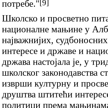
[9]
потребе."
Школско и просветно питањ
националне мањине у Алба
најважнијих, судбоносних,
интересе и државе и нац
држава настојала je, у тр
школског законодавства с
изврши културну и просве
друштва штитећи интересе
политици према мањинама