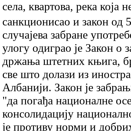
села, квартова, река која 
санкционисао и закон од 5
случајева забране употреб
улогу одиграо je Закон о 
држања штетних књига, бр
све што долази из иностра
Албанији. Закон je забрањ
"да погађа националне осе
консолидацију национално
j
e противу норми и добри