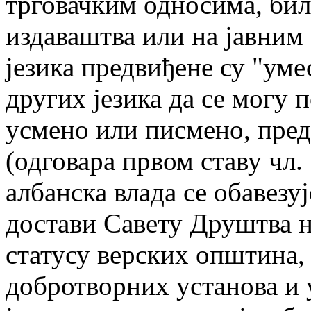
трговачким односима, бил
издаваштва или на јавним
језика предвиђене су "ум
других језика да се могу 
усмено или писмено, пред
(одговара првом ставу чл.
албанска влада се обавезуј
достави Савету Друштва 
статусу верских општина, 
добротворних установа
и 