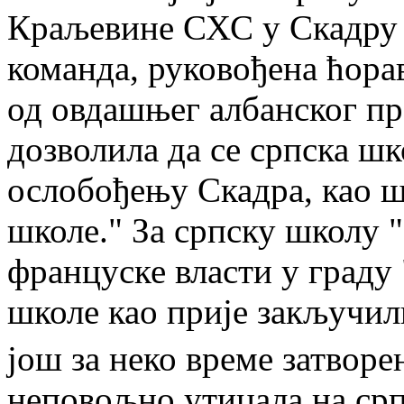
Краљевине СХС у Скадру 
команда, руковођена ћора
од овдашњег
албанског пр
дозволила да се српска ш
ослобођењу Скадра, као шт
школе." За српску школу "
француске власти у граду
школе као прије закључил
још за неко време затворе
неповољно утицала на срп