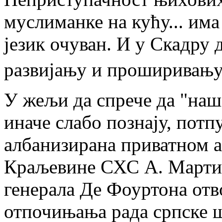
муслиманке на кућу... има 
језик очуван. И у Скадру 
развијању и проширивању 
У жељи да спрече да "наша
иначе слабо познају, потп
албанизирана приватном а
Краљевине СХС А. Мартин
генерала Де Фоуртона отв
отпочињања рада српске ш