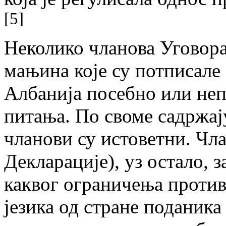
[5]
Неколико чланова Уговора
мањина које су потписал
Албанија посебно или неп
питања. По своме садржај
чланови су истоветни. Чла
Декларације), уз остало,
каквог ограничења против
језика од стране поданика