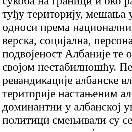
сукоба на граници и око р
туђу територију, мешања 
односи према национални
верска, социјална, персон
подвојеност Албаније те о
својом нестабилношћу. Пе
ревандикације албанске вл
територије настањеним а
доминантни у албанској 
политици смењивали су се