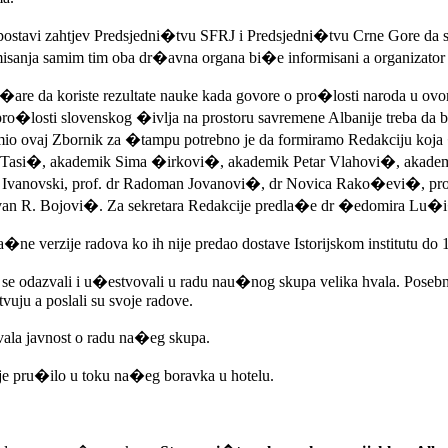
pa postavi zahtjev Predsjedni�tvu SFRJ i Predsjedni�tvu Crne Gore da
misanja samim tim oba dr�avna organa bi�e informisani a organizator 
i�are da koriste rezultate nauke kada govore o pro�losti naroda u ov
re o pro�losti slovenskog �ivlja na prostoru savremene Albanije treba
emio ovaj Zbornik za �tampu potrebno je da formiramo Redakciju koja
 Tasi�, akademik Sima �irkovi�, akademik Petar Vlahovi�, akademik
 Ivanovski, prof. dr Radoman Jovanovi�, dr Novica Rako�evi�, pro
 R. Bojovi�. Za sekretara Redakcije predla�e dr �edomira Lu�i�a
e verzije radova ko ih nije predao dostave Istorijskom institutu do 
ste se odazvali i u�estvovali u radu nau�nog skupa velika hvala. Pose
tvuju a poslali su svoje radove.
vala javnost o radu na�eg skupa.
 je pru�ilo u toku na�eg boravka u hotelu.