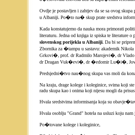
Ovdje je postavljen i zahtjev da se sa ovog sku
u Albaniji. Po�to na� skup prate sredstva infor
Kada konstatujemo da nauka mora primorati polit
literaturu. Jedna od knjiga iz spiska te literatu
slovenskog porijekla u Albaniji
. Da bi se pripr
Zbornika za �tampu u sastavu: akademik Nikola
Grkovi�, prof. dr Radmilo Marojevi�, dr Vlado
dr Dragan Vuk�evi�, dr �edomir Lu�i�, Jovan
Predsjedni�tvo nau�nog skupa vas moli da kona�n
Na kraju, drage kolege i koleginice, svima koji 
radu skupa kao i onima koji nijesu mogli da prisus
Hvala sredstvima informisanja koja su obavje�ta
Hvala osoblju "Grand" hotela na usluzi koju nam
Po�tovane kolege i koleginice,