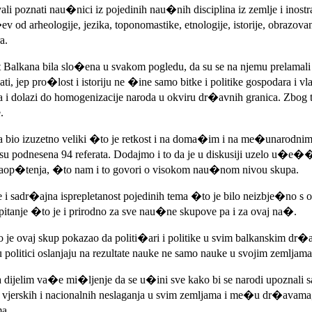
 poznati nau�nici iz pojedinih nau�nih disciplina iz zemlje i inost
ev od arheologije, jezika, toponomastike, etnologije, istorije, obrazov
a.
 Balkana bila slo�ena u svakom pogledu, da su se na njemu prelamali e
ti, jep pro�lost i istoriju ne �ine samo bitke i politike gospodara i vl
da i dolazi do homogenizacije naroda u okviru dr�avnih granica. Zbog
.
ika bio izuzetno veliki �to je retkost i na doma�im i na me�unarodn
 su podnesena 94 referata. Dodajmo i to da je u diskusiji uzelo u�e��
a saop�tenja, �to nam i to govori o visokom nau�nom nivou skupa.
 i sadr�ajna isprepletanost pojedinih tema �to je bilo neizbje�no s 
 pitanje �to je i prirodno za sve nau�ne skupove pa i za ovaj na�.
 je ovaj skup pokazao da politi�ari i politike u svim balkanskim dr�a
 politici oslanjaju na rezultate nauke ne samo nauke u svojim zemljam
 dijelim va�e mi�ljenje da se u�ini sve kako bi se narodi upoznali
 vjerskih i nacionalnih neslaganja u svim zemljama i me�u dr�avama,
ma.