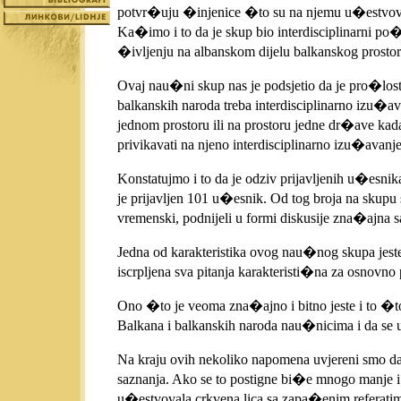
potvr�uju �injenice �to su na njemu u�estvovali
Ka�imo i to da je skup bio interdisciplinarni po�
�ivljenju na albanskom dijelu balkanskog prostor
Ovaj nau�ni skup nas je podsjetio da je pro�lost
balkanskih naroda treba interdisciplinarno izu�ava
jednom prostoru ili na prostoru jedne dr�ave ka
privikavati na njeno interdisciplinarno izu�avanje
Konstatujmo i to da je odziv prijavljenih u�esn
je prijavljen 101 u�esnik. Od tog broja na skupu
vremenski, podnijeli u formi diskusije zna�ajn
Jedna od karakteristika ovog nau�nog skupa jeste
iscrpljena sva pitanja karakteristi�na za osnovno
Ono �to je veoma zna�ajno i bitno jeste i to �to
Balkana i balkanskih naroda nau�nicima i da se u
Na kraju ovih nekoliko napomena uvjereni smo da
saznanja. Ako se to postigne bi�e mnogo manje i
u�estvovala crkvena lica sa zapa�enim referati