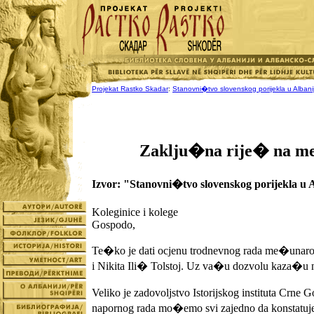
Projekat Rastko Skadar
:
Stanovni�tvo slovenskog porijekla u Albanij
Zaklju�na rije� na me
Izvor: "Stanovni�tvo slovenskog porijekla u
Koleginice i kolege
Gospodo,
Te�ko je dati ocjenu trodnevnog rada me�una
i Nikita Ili� Tolstoj. Uz va�u dozvolu kaza�u 
Veliko je zadovoljstvo Istorijskog instituta Cr
napornog rada mo�emo svi zajedno da konstatuje