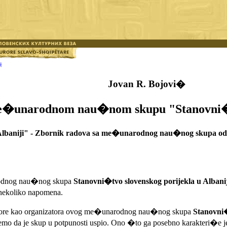
i
Jovan R. Bojovi�
�unarodnom nau�nom skupu "Stanovni�tvo
 Albaniji" - Zbornik radova sa me�unarodnog nau�nog skupa odr�
rodnog nau�nog skupa
Stanovni�tvo slovenskog porijekla u Albanij
nekoliko napomena.
ne Gore kao organizatora ovog me�unarodnog nau�nog skupa
Stanovni�
mo da je skup u potpunosti uspio. Ono �to ga posebno karakteri�e j