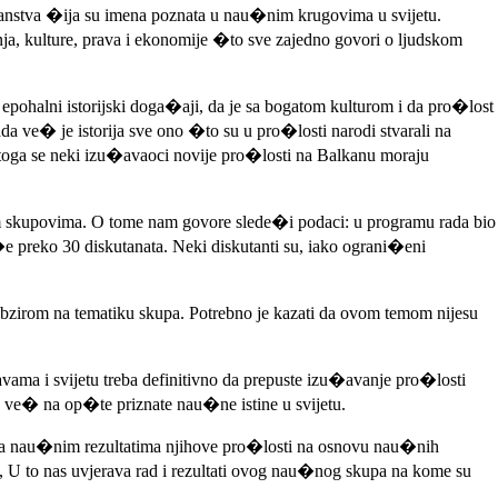
ranstva �ija su imena poznata u nau�nim krugovima u svijetu.
anja, kulture, prava i ekonomije �to sve zajedno govori o ljudskom
pohalni istorijski doga�aji, da je sa bogatom kulturom i da pro�lost
ada ve� je istorija sve ono �to su u pro�losti narodi stvarali na
 toga se neki izu�avaoci novije pro�losti na Balkanu moraju
im skupovima. O tome nam govore slede�i podaci: u programu rada bio
e preko 30 diskutanata. Neki diskutanti su, iako ograni�eni
obzirom na tematiku skupa. Potrebno je kazati da ovom temom nijesu
vama i svijetu treba definitivno da prepuste izu�avanje pro�losti
a ve� na op�te priznate nau�ne istine u svijetu.
 sa nau�nim rezultatima njihove pro�losti na osnovu nau�nih
 U to nas uvjerava rad i rezultati ovog nau�nog skupa na kome su