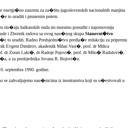
 se energi�no zauzmu za za�titu jugoslovenskih nacionalnih manjina
�e to uraditi i pismenim putem.
om slu�aju balkanskih onda im moramo ponuditi i najosnovniju
 da bude i Zbornik radova sa ovog nau�nog skupa
Stanovni�tvo
 �e to uraditi. Radno Predsjedni�tvo predla�e redakciju za pripremu
 Evgeni Dimitrov, akademik Milan Vasi�, prof. dr Milica
f. dr Zoran Laki�, dr Radoje Pajovi�, prof. dr Milo� Radulovi�,
, a za predsjednika Jovana R. Bojovi�a.
10. septembra 1990. godine.
bno se zahvaljujemo nau�nicima iz inostranstva koji su u�estvovali u