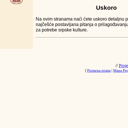
Uskoro
Na ovim stranama naći ćete uskoro detaljnu 
najčešće postavljana pitanja o prilagođavanju
za potrebe srpske kulture.
//
Proj
[
Promena pisma
|
Mapa Pro