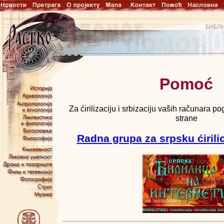
Pomoć
Za ćirilizaciju i srbizaciju vaših računara p
strane
Radna grupa za srpsku ćirili