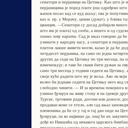
сенатори и перјаници на Цетињу. Као што је 
перјаницима је поред плате још одређено што 
њихов посао кад се куд шаљу; ова је попутнин
као н. пр. у Морачу, цекин (дукат), у ближа та
цванцик. —Сенатори су досад добијали много
што им је плата) од
глоба
, а нешто и од судск
онамо зову
карати.
Сад је књаз говорио да ће
узимати у народну касу, а сенатори и перјаниц
платом лакше живети могли, казао је да ће до
четрдесет перјаника, па само по једна четврти
других да седи на Цетињу по три месеца, па о
измемењују; и тако ће сваки бити дужан за ов
само три месеца у години седити на Цетињу, 
своје куће радити што му је воља. Ако ли кој
волео би једнако седити на Цетињу него код с
слободно чинити. — И за времена покојнога в
узимао ђумрук на живу стоку и на гдекоје друг
Турске, трговине ради, догони или доноси; дос
продаван коме се хтело, али сад књаз заповеди
племенима да ће се у тај и тај дан онде на Це
ђумруци, па ко највише да, онај ће их закупи
дође из Никшића од некакога царскога бимба
председатеља сената (као што се писало док ј