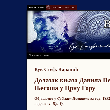
RASTKO.NET
ПРОЈЕКАТ РАСТКО
Почетна страна
Вук Стеф. Караџић
Долазак књаза Данила П
Његоша у Црну Гору
Објављено у
за год. 1852
Србским Новинама
подлиску.
Пр. Ур.