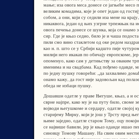
мање; иза овога меса донесе се јагњеће месо п
великим комадима, које је опет један од гостиј
собом, а они, који су седили иза мене на крају
никаквога, један од њих узгрне трпежњак па и
овога печења донесе се шунка, која се онамо 
сир. Где је књаз седио, било је и чаша подост
пили смо вино стаклетом од оке редом наздра
као н. п. што се у Србији кадшто пије чутуром
милији него икакав по обичају европскоме, је
опоменуо, како сам у детињству за оваким тр
именима и на свадбама. Кад пођемо одавде, м
по једну пушку говорећи: „да захвалимо домаћ
онамо кажу, да гост није задовољан кад полаз
обеда не избаци пушку.
Дошавши одатле у праве Његуше, књаз, а и ос
сврне најпре, како му је на путу било, своме 
војводи његушкоме и сердару, одатле својој к
старијему Мирку, који је још у Трсту пред ње
њиме заједно, одатле старом Тому, оцу покојн
се највише бавили, јер је књаз оданде ишао п
синовцу Томову Машану. На свим овим местим