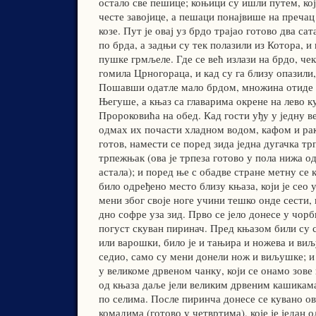
остало све пешице; коњици су ишли путем, кој
честе завојице, а пешаци понајвише на пречац
козе. Пут је овај уз брдо трајао готово два сат
по брда, а задњи су тек полазили из Котора, и
пушке грмљеле. Где се већ излази на брдо, чек
гомила Црногораца, и кад су га близу опазили
Пошавши одатле мало брдом, множина отиде 
Његуше, а књаз са главарима окрене на лево 
Пророковића на обед. Кад гости уђу у једну ве
одмах их почасти хладном водом, кафом и рак
готов, намести се поред зида једна дугачка тр
трпежњак (ова је трпеза готово у пола нижа 
астала); и поред ње с обадве стране метну се 
било одређено место близу књаза, који је сео у
мени због своје ноге учини тешко онде сести,
дно софре уза зид. Прво се јело донесе у чорб
погуст скуван пиринач. Пред књазом били су 
или варошки, било је и тањира и ножева и виљу
седио, само су мени донели нож и виљушке; и 
у великоме дрвеном чанку, који се онамо зове 
од књаза даље јели великим дрвеним кашикама,
по селима. После пиринча донесе се кувано ов
комадима (готово у четвртима), које је један о