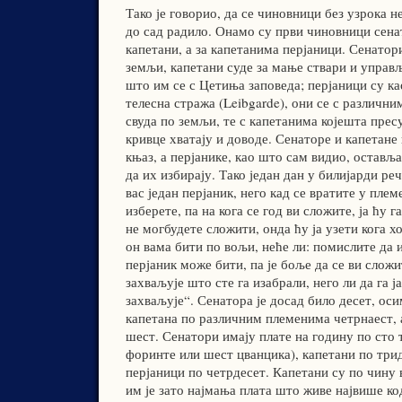
Тако је говорио, да се чиновници без узрока н
до сад радило. Онамо су први чиновници сена
капетани, а за капетанима перјаници. Сенатори
земљи, капетани суде за мање ствари и управ
што им се с Цетиња заповеда; перјаници су к
телесна стража (Leibgarde), они се с различн
свуда по земљи, те с капетанима којешта прес
кривце хватају и доводе. Сенаторе и капетане
књаз, а перјанике, као што сам видио, остављ
да их избирају. Тако један дан у билијарди ре
вас један перјаник, него кад се вратите у племе
изберете, па на кога се год ви сложите, ја ћу г
не могбудете сложити, онда ћу ја узети кога хо
он вама бити по вољи, неће ли: помислите да 
перјаник може бити, па је боље да се ви сложи
захваљује што сте га изабрали, него ли да га ј
захваљује“. Сенатора је досад било десет, ос
капетана по различним племенима четрнаест, 
шест. Сенатори имају плате на годину по сто 
форинте или шест цванцика), капетани по трид
перјаници по четрдесет. Капетани су по чину 
им је зато најмања плата што живе највише код