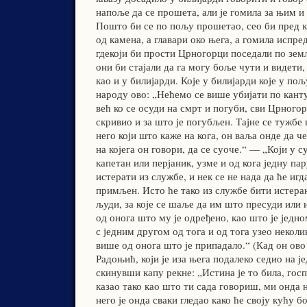
напоље да се прошета, али је гомила за њим и
Пошто би се по пољу прошетао, сео би пред 
од камена, а главари око њега, а гомила испре
гдекоји би прости Црногорци поседали по земљ
они би стајали да га могу боље чути и видети,
као и у билијарди. Које у билијарди које у пољ
народу ово: „Нећемо се више убијати по канту
већ ко се осуди на смрт и погуби, сви Црногор
скривио и за што је погубљен. Тајне се тужбе
него који што каже на кога, он ваља онде да че
на којега он говори, да се суоче.“ — „Који у 
капетан или перјаник, узме и од кога једну па
истерати из службе, и нек се не нада да ће иг
примљен. Исто ће тако из службе бити истеран
људи, за које се шаље да им што пресуди или 
од онога што му је одређено, као што је једн
с једним другом од тога и од тога узео неколик
више од онога што је припадало.“ (Кад он ово
Радоњић, који је иза њега подалеко седио на је
скинувши капу рекне: „Истина је то била, госп
казао тако као што ти сада говориш, ми онда 
него је онда сваки гледао како ће своју кућу б