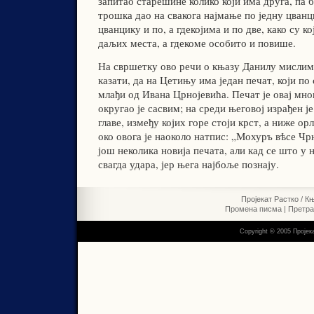
запитао старешине колико који има друга, па 
трошка дао на свакога најмање по једну цванц
цванцику и по, а гдекојима и по две, како су к
даљих места, а гдекоме особито и повише.
На свршетку ово речи о књазу Данилу мислим
казати, да на Цетињу има један печат, који по
млађи од Ивана Црнојевића. Печат је овај мно
округао је сасвим; на среди његовој израђен ј
главе, између којих горе стоји крст, а ниже орл
око овога је наоколо натпис: „Мохуръ вѣсе Чр
још неколика новија печата, али кад се што у 
свагда удара, јер њега најбоље познају.
Пројекат Растко
/
Књ
Промена писма
|
Претр
Copyright © 2005 Пројек