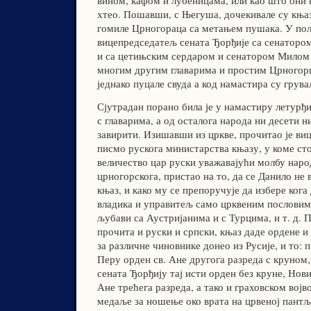
вином, кафом и лубеницама, или као што они в
хтео. Пошавши, с Његуша, дочекивале су књаза
гомиле Црногораца са метањем пушака. У пољ
вицепредседатељ сената Ђорђије са сенатор
и са цетињским сердаром и сенатором Милом
многим другим главарима и простим Црногор
једнако пуцале свуда а код намастира су грува
Сјутрадан порано била је у намастиру летурђиј
с главарима, а од осталога народа ни десети н
завирити. Изишавши из цркве, прочитао је ви
писмо рускога министарства књазу, у коме сто
величество цар руски уважавајући молбу наро
црногорскога, пристао на то, да се Данило не 
књаз, и како му се препоручује да избере кога 
владика и управитељ само црквеним пословима
љубави са Аустријанима и с Турцима, и т. д. 
прочита и руски и српски, књаз даде ордене и 
за различне чиновнике донео из Русије, и то:
Перу орден св. Ане другога разреда с круном
сената Ђорђију тај исти орден без круне, Нов
Ане трећега разреда, а тако и граховском војво
медаље за ношење око врата на црвеној пант