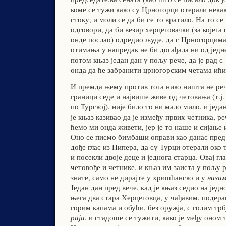
коме се тужи како су Црногорци отерали некак
стоку, и моли се да би се то вратило. На то 
одговори, да би везир херцеговачки (за којега 
онде послао) одредио људе, да с Црногорцима 
отимања у напредак не би догађала ни од једн
потом књаз један дан у пољу рече, да је рад 
онда да ће забранити црногорским четама ићи
И премда њему против тога нико ништа не реч
граници седе и највише живе од четовања (т.ј
по Турској), није било то ни мало мило, и једа
је књаз казивао да је између првих четника, ре
ћемо ми онда живети, јер је то наше и сијање 
Оно се писмо бимбаши оправи као данас пред в
дође глас из Пипера, да су Турци отерали око
и посекли двоје деце и једнога старца. Овај гл
четовође и четнике, и књаз им заиста у пољу 
знате, само не дирајте у хришћанско и у
низа
Један дан пред вече, кад је књаз седио на јед
њега два стара Херцеговца, у чађавим, подер
горим капама и обући, без оружја, с голим тр
раја
, и стадоше се тужити, како је међу оном 