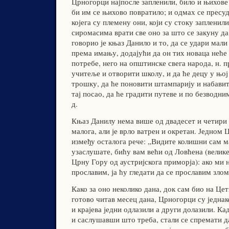
Црногорци најпосле запленили, било и њихове 
би им се њихово повратило; и одмах се пресуди
којега су племену они, који су стоку запленили
сиромасима врати све оно за што се закуну да
говорио је књаз Данило и то, да се удари мал
према имању, додајући да он тих новаца неће 
потребе, него на општинске свега народа, н. п
учитеље и отворити школу, и да ће децу у њој
трошку, да ће поновити штампарију и набавит
тај посао, да ће градити путеве и по безводни
д.
Књаз Данилу нема више од двадесет и четири г
малога, али је врло ватрен и окретан. Једном
између осталога рече: „Видите колишни сам ма
узаслушате, бићу вам већи од Ловћена (велике 
Црну Гору од аустријскога приморја): ако ми 
прославим, ја ћу гледати да се прославим злом
Како за оно неколико дана, док сам био на Цет
готово читав месец дана, Црногорци су једнак
и крајева једни одлазили а други долазили. Ка
и саслушавши што треба, стали се спремати да