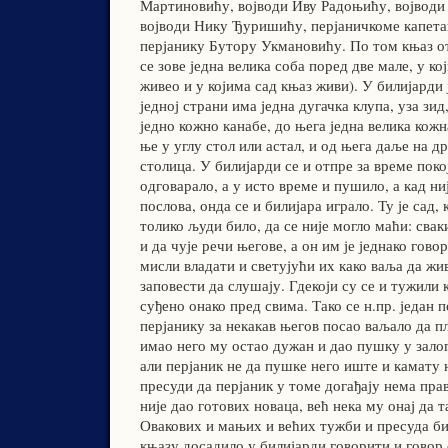
Мартиновићу, војводи Иву Радоњићу, војводи
војводи Нику Ђуришићу, перјаничкоме капет
перјанику Бутору Укмановићу. По том књаз о
се зове једна велика соба поред две мале, у ко
живео и у којима сад књаз живи). У билијарди 
једној страни има једна дугачка клупа, уза зи
једно кожно канабе, до њега једна велика кожн
ње у углу стол или астал, и од њега даље на д
столица. У билијарди се и отпре за време поко
одговарало, а у исто време и пушило, а кад н
послова, онда се и билијара играло. Ту је сад, 
толико људи било, да се није могло маћи: свак
и да чује речи његове, а он им је једнако гово
мисли владати и светујући их како ваља да жи
заповести да слушају. Гдекоји су се и тужили к
суђено онако пред свима. Тако се н.пр. један п
перјанику за некакав његов посао ваљало да пл
имао него му остао дужан и дао пушку у залогу
али перјаник не да пушке него иште и камату н
пресуди да перјаник у томе догађају нема прав
није дао готових новаца, већ нека му онај да 
Овакових и мањих и већих тужби и пресуда бив
књазу досадило у билијарди говорити и говор