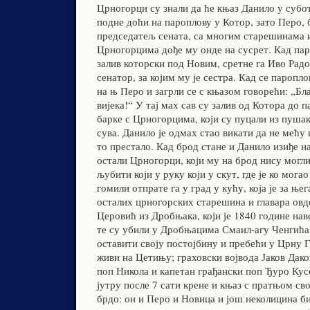
Црногорци су знали да ће књаз Данило у субо
подне доћи на пароплову у Котор, зато Перо, 
председатељ сената, са многим старешинама 
Црногорцима дође му онде на сусрет. Кад пар
залив которски под Новим, сретне га Иво Рад
сенатор, за којим му је сестра. Кад се паропл
на њ Перо и загрли се с књазом говорећи: „Бла
вијека!“ У тај мах сав су залив од Котора до 
барке с Црногорцима, који су пуцали из пушак
сува. Данило је одмах стао викати да не мећу п
то престало. Кад брод стане и Данило изиђе на
остали Црногорци, који му на брод нису могли
љубити који у руку који у скут, где је ко могао
гомили отпрате га у град у кућу, која је за ње
осталих црногорских старешина и главара овд
Церовић из Дробњака, који је 1840 године нав
те су убили у Дробњацима Смаил-агу Ченгића, 
оставити своју постојбину и пребећи у Црну Г
живи на Цетињу; граховски војвода Јаков Дако
поп Никола и капетан грађански поп Ђуро Кус
јутру после 7 сати крене и књаз с пратњом св
брдо: он и Перо и Новица и још неколицина би