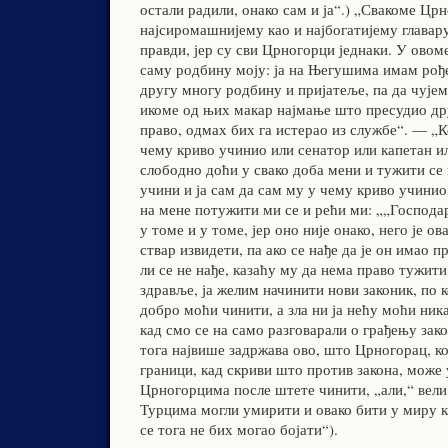
остали радили, онако сам и ја“.) „Свакоме Цр
најсиромашнијему као и најбогатијему главару,
правди, јер су сви Црногорци једнаки. У овоме
саму родбину моју: ја на Његушима имам рође
другу многу родбину и пријатеље, па да чујем
икоме од њих макар најмање што пресудио дру
право, одмах бих га истерао из службе“. — „К
чему криво учинио или сенатор или капетан ил
слободно доћи у свако доба мени и тужити се 
учини и ја сам да сам му у чему криво учинио
на мене потужити ми се и рећи ми: „„Господа
у томе и у томе, јер оно није онако, него је ов
ствар извидети, па ако се нађе да је он имао п
ли се не нађе, казаћу му да нема право тужити
здравље, ја желим начинити нови законик, по к
добро моћи чинити, а зла ни ја нећу моћи ника
кад смо се на само разговарали о грађењу зако
тога највише задржава ово, што Црногорац, ко
граници, кад скриви што против закона, може 
Црногорцима после штете чинити, „али,“ вели,
Турцима могли умирити и овако бити у миру к
се тога не бих могао бојати“).