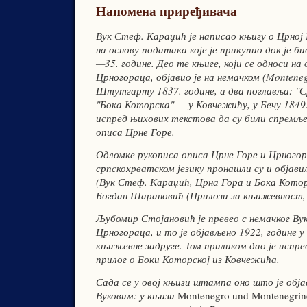
Напомена приређивача
Вук Стеф. Караџић је написао књигу о Црној
на основу података које је прикупио док је б
—35. године. Део те књиге, који се односи на
Црногораца, објавио је на немачком (Monteneg
Штутгарту 1837. године, а два поглавља: "Ср
"Бока Которска" — у Ковчежићу, у Бечу 1849.
испред њихових текстова да су били спремље
описа Црне Горе.
Одломке рукописа описа Црне Горе и Црногор
српскохрватском језику пронашли су и објав
(Вук Стеф. Караџић, Црна Гора и Бока Котор
Богдан Шарановић (Прилози за књижевност, ј
Љубомир Стојановић је превео с немачког Вук
Црногораца, и то је објављено 1922, године 
књижевне задруге. Том приликом дао је испре
прилог о Боки Которској из Ковчежића.
Сада се у овој књизи штампа оно што је обј
Вуковим: у
књизи
Montenegro und Montenegrin