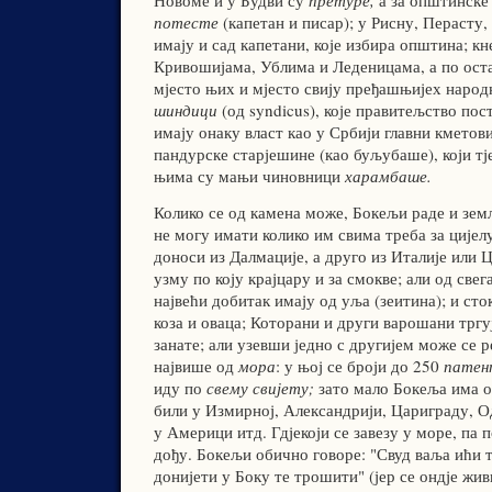
Новоме и у Будви су
претуре,
а за општинске
потесте
(капетан и писар); у Рисну, Перасту
имају и сад капетани, које избира општина; кн
Кривошијама, Ублима и Леденицама, а по ост
мјесто њих и мјесто свију пређашњијех народ
шиндици
(од syndicus), које правитељство пос
имају онаку власт као у Србији главни кметови
пандурске старјешине (као буљубаше), који тје
њима су мањи чиновници
харамбаше.
Колико се од камена може, Бокељи раде и зем
не могу имати колико им свима треба за цијелу
доноси из Далмације, а друго из Италије или Ц
узму по коју крајцару и за смокве; али од све
највећи добитак имају од уља (зеитина); и сто
коза и оваца; Которани и други варошани тргу
занате; али узевши једно с другијем може се 
највише од
мора
: у њој се броји до 250
патен
иду по
свему свијету;
зато мало Бокеља има ок
били у Измирној, Александрији, Цариграду, Од
у Америци итд. Гдјекоји се завезу у море, па 
дођу. Бокељи обично говоре: "Свуд ваља ићи т
донијети у Боку те трошити" (јер се ондје жив