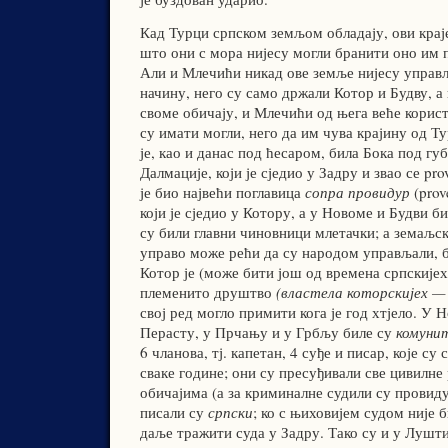
Кад Турци српском земљом обладају, ови крај
што они с мора нијесу могли бранити оно им 
Али и Млечићи никад ове земље нијесу управ
начину, него су само држали Котор и Будву, а
своме обичају, и Млечићи од њега веће корист
су имати могли, него да им чува крајину од 
је, као и данас под ћесаром, била Бока под г
Далмације, који је сједио у Задру и звао се pro
је био највећи поглавица
сопра провидур
(prove
који је сједио у Котору, а у Новоме и Будви б
су били главни чиновници млетачки; а земаљски
управо може рећи да су народом управљали, б
Котор је (може бити још од времена српскије
племенито друштво
(властела которскијех —
свој ред могло примити кога је год хтјело. У 
Перасту, у Прчању и у Грбљу биле су
комуни
6 чланова, тј. капетан, 4 суђе и писар, које с
сваке године; они су пресуђивали све цивилне
обичајима (а за криминалне судили су провидур
писали су
српски
; ко с њиховијем судом није 
даље тражити суда у Задру. Тако су и у Лушт