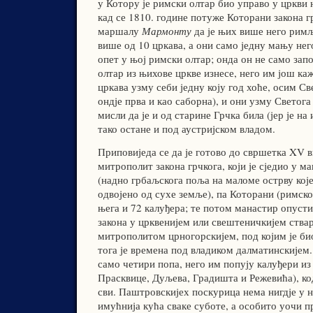
у Котору је римски олтар био управо у цркви 
кад се 1810. године потуже Которани закона 
маршалу
Мармонту
да је њих више него рим
више од 10 цркава, а они само једну мању нег
опет у њој римски олтар; онда он не само зап
олтар из њихове цркве изнесе, него им још ка
цркава узму себи једну коју год хоће, осим Св
ондје прва и као саборна), и они узму Светога 
мисли да је и од старине Грчка била (јер је на
тако остане и под аустријском владом.
Приповиједа се да је готово до свршетка XV в
митрополит закона грчкога, који је сједио у 
(надно грбаљскога поља на маломе острву које
одвојено од сухе земље), па Которани (римско
њега и 72 калуђера; те потом манастир опусти
закона у црквенијем или свештеничкијем ства
митрополитом црногорскијем, под којим је био
тога је времена под владиком далматинскије
само четири попа, него им попују калуђери из
Прасквице, Дуљева, Градишта и Режевића), код
сви. Паштровскијех поскурица нема нигдје у 
имућнија кућа сваке суботе, а особито уочи 