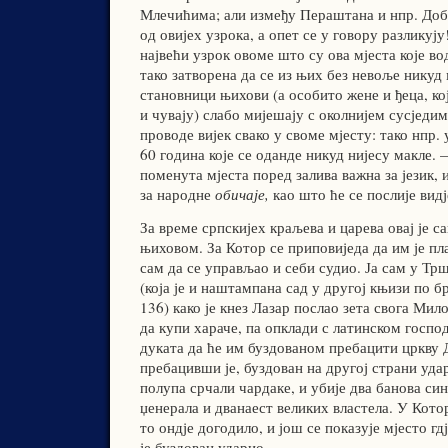
Млечићима; али између Пераштана и нпр. Доб
од овијех узрока, а опет се у говору разликују!
највећи узрок овоме што су ова мјеста које в
тако затворена да се из њих без невоље никуд 
становници њихови (а особито жене и ђеца, ко
и чувају) слабо мијешају с околнијем сусједим
проводе вијек свако у своме мјесту: тако нпр.
60 година које се оданде никуд нијесу макле. 
поменута мјеста поред залива важна за језик, ис
за народне
обичаје,
као што ће се послије видј
За време српскијех краљева и царева овај је с
њиховом. За Котор се приповиједа да им је пл
сам да се управљао и себи судио. Ја сам у Т
(која је и наштампана сад у другој књизи по б
136) како је кнез Лазар послао зета свога Ми
да купи хараче, па опклади с латинском госп
дуката да ће им буздованом пребацити цркву 
пребацивши је, буздован на другој страни удар
полупа срчали чардаке, и убије два банова си
џенерала и дванаест великих властела. У Кото
то ондје догодило, и још се показује мјесто гдј
је буздован ударио.