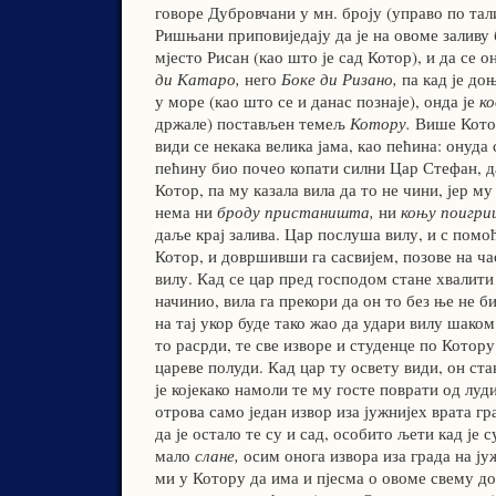
говоре Дубровчани у мн. броју (управо по та
Ришњани приповиједају да је на овоме заливу 
мјесто Рисан (као што је сад Котор), и да се о
ди Катаро,
него
Боке ди Ризано,
па кад је до
у море (као што се и данас познаје), онда је
к
држале) постављен темељ
Котору.
Више Котор
види се некака велика јама, као пећина: онуда 
пећину био почео копати силни Цар Стефан, да
Котор, па му казала вила да то не чини, јер му
нема ни
броду пристаништа,
ни
коњу поигри
даље крај залива. Цар послуша вилу, и с пом
Котор, и довршивши га сасвијем, позове на ча
вилу. Кад се цар пред господом стане хвалити 
начинио, вила га прекори да он то без ње не б
на тај укор буде тако жао да удари вилу шаком 
то расрди, те све изворе и студенце по Котору 
цареве полуди. Кад цар ту освету види, он ста
је којекако намоли те му госте поврати од луд
отрова само један извор иза јужнијех врата гр
да је остало те су и сад, особито љети кад је 
мало
слане,
осим онога извора иза града на ју
ми у Котору да има и пјесма о овоме свему дог