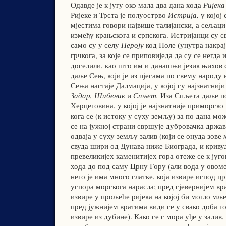
Одавде је к југу око мала два дана хода
Ријека
Ријеке и Трста је полуострво
Истрија,
у којој
мјестима говори највише талијански, а сељаци
између крањскога и српскога. Истријанци су с
само су у селу
Пероју
код Поле (унутра накрај
грчкога, за које се приповиједа да су се негда
доселили, као што им и данашњи језик њихов с
даље Сењ, који је из пјесама по свему народу
Сења настаје Далмација, у којој су најзнатниј
Задар, Шибеник
и
Спљет.
Иза Спљета даље по
Херцеговина, у којој је најзнатније приморско
кога се (к истоку у суху земљу) за по дана мо
се на јужној страни свршује дубровачка држав
одваја у суху земљу залив (који се онуда зове
свуда шири од Дунава ниже Биограда, и криву
превеликијех каменитијех гора отеже се к југ
хода до под саму Црну Гору (али вода у овоме
него је има много слатке, која извире испод цр
успора морскога нарасла; пред сјевернијем вр
извире у прољеће ријека на којој би могло мље
пред јужнијем вратима види се у свако доба г
извире из дубине). Како се с мора уђе у залив,