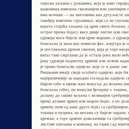
тијесна хаљина с рукавима, која је како сприје
шавовима извезена свиленијем или златнијем г
има колчаке — на лактовима као дугуљасте зак
такођер извезено гајтанима), који се не спучав
корета стајаћа хаљина од црне свите
долама,
д
остраг према појасу висе двије златне или сви
гдјекоји носе бијеле или црне мараме, а гдјекој
бокељска је капа као повисок фес, изнутра је 
је постављена црном свилом, која је горе насре
кита) тако смрскана да је остала јама мало већ
јаму гдјекоји подметну црвене или зелене кад
је право бокељско одијело, које се и данас око
Ришњани имају своје особито одијело, које б
најприличније за народно господско одијело с
бијеле гаће и преко њих кошуљу до кољена (мн
бокељске гаће), по кошуљи ђечерму с токама, 
доламу до сниже кољена с великијем сребрниј
преко доламе црвен или шарен појас, а по до
црвену (или од каке друге боје) са сребрнијем
токама и пуцима; на ногама су бијеле чарапе,
цревље, а горе црвене докољенице са сребрниј
листове плочама и ковчама; на глави сад многи