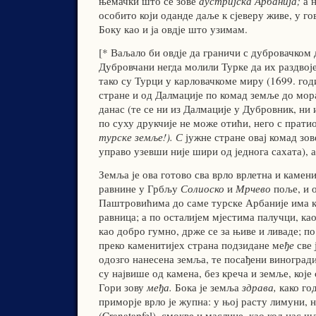
њемачки што се зове
аустријска Арбанија;
а 
особито који оданде даље к сјеверу живе, у го
Боку као и ја овдје што узимам.
[* Ваљало би овдје да граничи с дубровачком 
Дубровчани негда молили Турке да их раздвоје
тако су Турци у карловачкоме миру (1699. годи
стране и од Далмације по комад земље до мора
данас (те се ни из Далмације у Дубровник, ни
по суху друкчије не може отићи, него с прати
турске земље!). С
јужне стране овај комад зов
управо узевши није шири од једнога сахата), а
Земља је ова готово сва врло врлетна и камен
равнине у Грбљу
Солиоско
и
Мрчево
поље, и о
Паштровићима до саме турске Арбаније има кр
равница; а по осталијем мјестима палучци, ка
као добро гумно, држе се за њиве и ливаде; п
преко каменитијех страна подзидане ме
ђе
све 
одозго нанесена земља, те посађени виноград
су највише од камена, без креча и земље, које 
Гори зову
међа.
Бока је земља
здрава,
како год
приморје врло је жупна: у њој расту лимуни, 
(Cranatapfel), смокве и маслине, као код нас ш