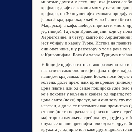
многоме другом мјесту, нпр. ока је меса слаб
крајцара; двије се кокоши могу у пазарни дан 
крајцара, по 30 осушенијех смокава продају се
је око 5 крајцара ока; хљеб мало ће што бити 
Маџарској; а кафа, шећер, пиринач и много др
јефтиније). Гдјекоји Кривошијани, који су пон
Херцеговине, и четују кашто по Херцеговини 
јест убијају и харају Турке. Истина да правит
они опет чине, и у разговору о томе рече се 
и Кривошијана, Бока би харач Турцима плаћал
У Боци је одијело готово тако различно као и г
назначити само оно што је најзнатније и најра
нашијем крајевима. Прави Бокељ носи бијеле и
кољена, доље преко њих црне цревље (ципеле),
црна платна или од свиле пошироке
гаће
(као 
које покривају кољена и крајеве од чарапа; г
црне свите (чохе) прслук, који они зову
кружа
изрезан, а доље се пресамити као премитача (џ
стране (доста по раздалеко) низа њ висе о ср
мајсторски начињена сребрна пуца; гдје су гаћ
онуда се опаше црвенијем или од каке друге б
кружата је од црне или каке друге црњкасте с