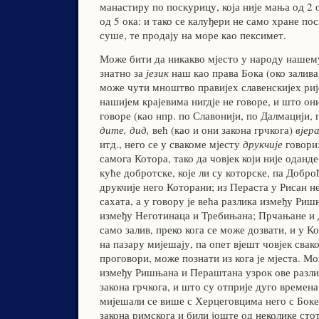
манастиру по поскурицу, која није мања од 2 ок
од 5 ока: и тако се калуђери не само хране по
суше, те продају на море као пексимет.
Може бити да никакво мјесто у народу нашему
знатно за
језик
наш као права Бока (око залива
може чути мноштво правијех славенскијех рије
нашијем крајевима нигдје не говоре, и што он
говоре (као нпр. по Славонији, по Далмацији, 
дите, дид,
већ (као и они закона грчкога)
вјера
итд., него се у свакоме мјесту
друкчије
говори
самога Котора, тако да човјек који није оданде
куће добротске, које ли су которске, па Добро
друкчије него Которани; из Пераста у Рисан н
сахата, а у говору је већа разлика између Ри
између Неготинаца и Требињана; Прчањане и 
само залив, преко кога се може дозвати, и у К
на пазару мијешају, па опет вјешт човјек свак
проговори, може познати из кога је мјеста. Мог
између Ришњана и Пераштана узрок ове разл
закона грчкога, и што су отприје дуго времен
мијешали се више с Херцеговцима него с Бок
закона римскога и били јоште од неколике сто