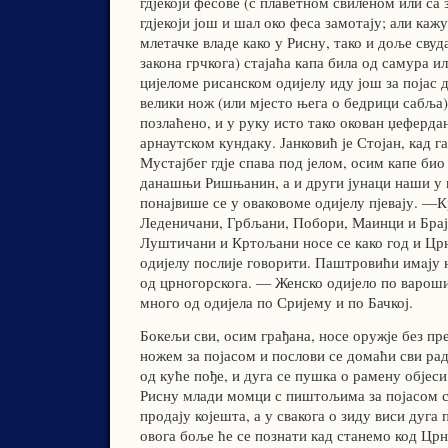
гдјекоји фесове (с плаветном свиленом или са 
гдјекоји још и шал око феса замотају; али кажу
млетачке владе како у Рисну, тако и доље свуд
закона грчкога) стајаћа капа била од самура и
цијеломе рисанском одијелу иду још за појас 
велики нож (или мјесто њега о бедрици сабља)
позлаћено, и у руку исто тако окован џеферда
арнаутском кундаку. Јанковић је Стојан, кад г
Мустајбег гдје спава под јелом, осим капе био
данашњи Ришњанин, а и други јунаци наши у 
понајвише се у оваковоме одијелу пјевају. —
Леденичани, Грбљани, Побори, Маинци и Браји
Луштичани и Кртољани носе се како год и Црн
одијелу послије говорити. Паштровићи имajу 
од црногорскога. — Женско одијело по вароши
много од одијела по Сријему и по Бачкој.
Бокељи сви, осим грађана, носе оружје без пр
ножем за појасом и послови се домаћи сви раде
од куће пође, и дуга се пушка о рамену објеси
Рисну млади момци с пиштољима за појасом с
продају којешта, а у свакога о зиду виси дуга
овога боље ће се познати кад станемо код Цр