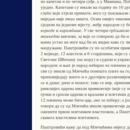
по капетан и по четири суђе, а у Маинама, П
уједно. Капетани су имали на годину по 10 дук
слабо који хтјели примати, него су поклањали
ниједан није имао ништа. Осим овијех чиновник
сједили на једноме мјесту, међу народом су 
војводе
и
харамбаше. У
све четири грбљанске
нашљедни
кнезови, за које се говорило да би 
њима устао на ноге кад би их видио како су ли
наоружани. Паштровићи су по особитим приви
2 војводе, 12 властела и 6 старјешина, који су
Светоме Шћепану (на мору) и судили и упра
народом; и њих је народ избирао из племена р
сви су имали од Млечића понешто плате на г
приповиједају много и о другијем различнијем
се и данас диче и поносе; тако се нпр. припови
римскијех царева имали привилегије (које су 
грчки и српски цареви и краљеви и млетачки д
12 племена може бити цар,
ако га
изберу; а јо
говори да су од Млечића имали привилегије 
оженити првом млетачком властеоком, а Пашт
свакога властелина млетачкога.
Паштровићи кажу да под Млечићима нијесу да