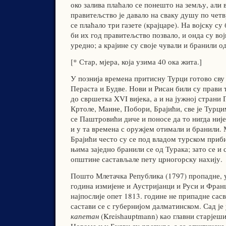
око залива плаћало се понешто на земљу, али 
правитељство је давало на сваку душу по четвр
се плаћало три газете (крајцаре). На војску су
би их год правитељство позвало, и онда су во
уредно; а крајине су своје чували и бранили о
[* Стар, мјера, која узима 40 ока жита.]
У познија времена притисну Турци готово сву
Пераста и Будве. Нови и Рисан били су прави 
до свршетка XVI вијека, а и на јужној страни
Кртоле, Маине, Побори, Брајићи, све је Турци
се Паштровићи диче и поносе да то нигда није
и у та времена с оружјем отимали и бранили.
Брајићи често су се под владом турском приби
њима заједно бранили се од Турака; зато се и 
општине састављале пету црногорску нахију.
Пошто Млетачка Република (1797) пропадне, у
година измијене и Аустријанци и Руси и Франц
најпослије опет 1813. године не припадне сасв
састави се с губернијом далматинском. Сад је
капетан
(Kreishauptmann) као главни старјеши