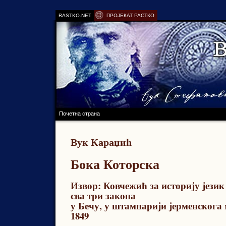
RASTKO.NET
ПРОЈЕКАТ РАСТКО
Почетна страна
Вук Караџић
Бока Которска
Извор: Ковчежић за историју језик
сва три закона
у Бечу, у штампарији јерменскога
1849