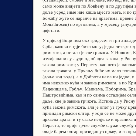
само може видјети по Ловћену и по другијем 
доље усред зиме иде киша мјесто њега, и по г
Божићу жуте се наранче на дрветима, црвене
Monathrosen) по вртовима, а у мјесецу јануа
цвјетати.
У цијелој Боци има око тридесет и три хиљаде
Срба, какови и гдје бити могу; једна четврт од
римскога, а остало је све грчкога. У Новоме, 
измијешани су људи од обадва закона; у Рисну
закона римскога; у Перасту, као што је напом
закона грчкога, у Прчању биће их мало повише
(доље код воде), а у Доброти нема ни једне; 
има неколико кућа и закона римскога, а по Кр
Леденицама, Грбљу, Маинама, Поборима, Бра
Паштровићима, као и по свима осталијем сели
даље, све је закона грчкога. Истина да у Рисн
кућа закона римскога, али је опет уз грчку црк
призидан римски олтар, у који се не може друк
црквена врата, и ту сваке недјеље и празника 
Пераста, те прије грчке службе служи службу 
овдје барем олтар призидан уз цркву, и из црк