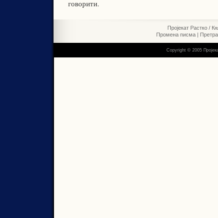
говорити.
Пројекат Растко
/
Књ
Промена писма
|
Претр
Copyright © 2005 Пројек