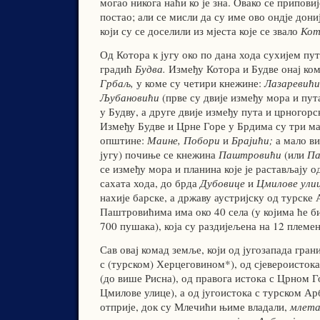
могао никога наћи ко је зна. Овако се приповиј
постао; али се мисли да су име ово ондје дон
који су се доселили из мјеста које се звало
Кот
Од Котора к југу око по дана хода сухијем пу
градић
Будва.
Између Котора и Будве онај ком
Грбаљ,
у коме су четири кнежине:
Лазаревићи,
Љубановићи
(прве су двије између мора и пут
у Будву, а друге двије између пута и црногор
Између Будве и Црне Горе у Брдима су три м
општине:
Маине, Побори
и
Брајићи;
а мало ви
југу) почиње се кнежина
Паштровићи
(или
Па
се између мора и планина које је растављају о
сахата хода, до брда
Дубовице
и
Цмилове улиц
нахије барске, а државу аустријску од турске 
Паштровићима има око 40 села (у којима ће б
700 пушака), која су раздијељена на 12 племен
Сав овај комад земље, који од југозапада гран
с (турском) Херцеговином*), од сјевероисток
(до више Рисна), од правога истока с Црном 
Цмилове улице), а од југоистока с турском Ар
отприје, док су Млечићи њиме владали,
млета