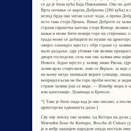
се да је била кућа Баја Пивљанина. Око по до
Врта почиње се варош
Доброта
(280 кућа) и 
испод брда око читав сахат хода, а према Доб
исто тако стоји
Прчањ.
Више Доброте се залив
страни свршетка његова стоји
Котор,
велики 
мањи и може бити новији горе на стијенама; с
града може се добацити из пушке на црногорс
овијех
главнијех
мјеста с обје стране су залива
мало раздаље, гдје уближе све велике прекрас
двори господски; села пак око залива има нај
Новога. Једно мјесто у заливу ниже Рисна, гдје
залив врло стијесниле, зове се
Вериге,
за које 
на њему негде запињале вериге (синџир, ланац
непријатељски не би горе проћи могли; и зиди
стране залива још се виде. — Између мора и з
или капетаније:
Луштица
и
Кртоле.
*[ Тако је било онда кад
је ово писано, а посли
црногорска одмакнута даље.]
Сву ову земљу око залива, од Котора па доље 
Млечићи
Боке ди Катаро,
Bocche di Cattaro (
је и међу нашијем народом онуда постало им