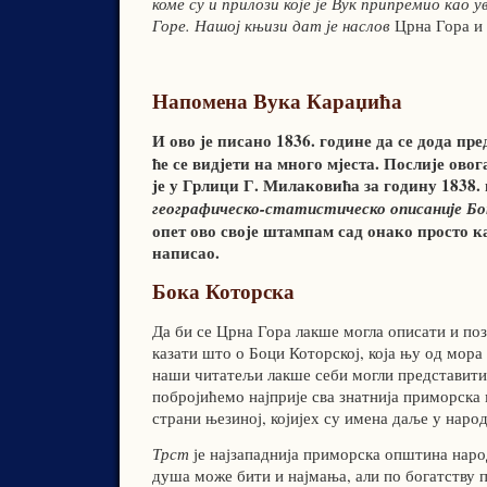
коме су и прилози које је Вук припремио као 
Горе. Нашој књизи дат је наслов
Црна Гора и
Напомена Вука Караџића
И ово је писано 1836. године да се дода пр
ће се видјети на много мјеста. Послије ов
је у Грлици Г. Милаковића за годину 1838.
географическо-статистическо описаније Бо
опет ово своје штампам сад онако просто к
написао.
Бока Которска
Да би се Црна Гора лакше могла описати и поз
казати што о Боци Которској, која њу од мора
наши читатељи лакше себи могли представити г
побројићемо најприје сва знатнија приморска 
страни њезиној, којијех су имена даље у наро
Трст
је најзападнија приморска општина наро
душа може бити и најмања, али по богатству п