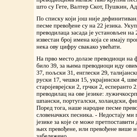
што су Гете, Валтер Скот, Пушкин, А
По списку који још није дефинитиван
песме превођене су на 22 језика. Укуп
преводилаца засада је установљен на 
известан број имена која се имају про
нека ову цифру свакако увећати.
На прво место долазе преводиоци на 
било 39, за њима преводиоци иду ови
37, пољски 31, енглески 29, талијанск
руски 17, чешки 15, украјински 4, шве
старојеврејски 2, грчки 2, есперанто 2
преводилац на ове језике: лужичкосрп
шпански, португалски, холандски, фи
Поред тога, наше народне песме прево
словеначких песника. - Недостају ми 
језике за које се може претпоставити
њих превођене, или превођене више н
забележено.