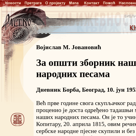
Војислав М. Јовановић
За општи зборник на
народних песама
Дневник Борба, Београд, 10. јун 1952,
Већ прве године свога скупљачког ра
проценио је доста одређено тадашњи 
наших народних песама. Он је то учи
Копитару, 20. априла 1815, овим речи
сербске народне пјесне скупили и без 