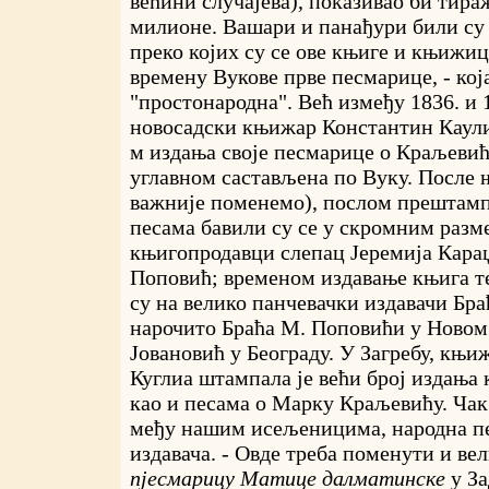
већини случајева), показивао би тираж
милионе. Вашари и панађури били су
преко којих су се ове књиге и књижиц
времену Вукове прве песмарице, - која
"простонародна". Већ између 1836. и 
новосадски књижар Константин Каулиц
м издања своје песмарице о Краљевићу
углавном састављена по Вуку. После њ
важније поменемо), послом прештам
песама бавили су се у скромним разм
књигопродавци слепац Јеремија Кара
Поповић; временом издавање књига те
су на велико панчевачки издавачи Бра
нарочито Браћа М. Поповићи у Новом
Јовановић у Београду. У Загребу, књи
Куглиа штампала је већи број издања
као и песама о Марку Краљевићу. Чак
међу нашим исељеницима, народна п
издавача. - Овде треба поменути и ве
пјесмарицу Матице далматинске
у За