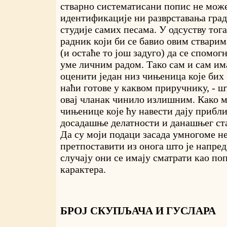
стварно систематисани попис не мож
идентификације ни разврставања гра
студије самих песама. У одсуству тог
радник који би се бавио овим стварим
(и остаће то још задуго) да се спомогн
уме личним радом. Тако сам и сам и
оценити један низ чињеница које бих (
наћи готове у каквом приручнику, - шт
овај чланак чинило излишним. Како м
чињенице које ћу навести дају прибл
досадашње делатности и данашњег ст
Да су моји подаци засада умногоме н
претпоставити из онога што је напред
случају они се имају сматрати као по
карактера.
БРОЈ СКУПЉАЧА И ГУСЛАРА