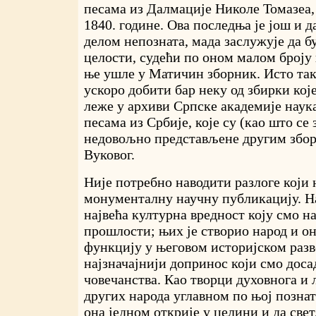
песама из Далмације Николе Томазеа
1840. године. Ова последња је још и 
делом непозната, мада заслужује да б
целости, судећи по оном малом броју 
ње ушле у Матичин зборник. Исто так
ускоро добити бар неку од збирки кој
леже у архиви Српске академије наук
песама из Србије, које су (као што се 
недовољно представљене другим збо
Вуковог.
Није потребно наводити разлоге који 
монументалну научну публикацију. Н
највећа културна вредност коју смо н
прошлости; њих је створио народ и о
функцију у његовом историјском разво
најзначајнији допринос који смо доса
човечанства. Као творци духовнога и 
других народа углавном по њој познати
она једном открије у целини и да свет