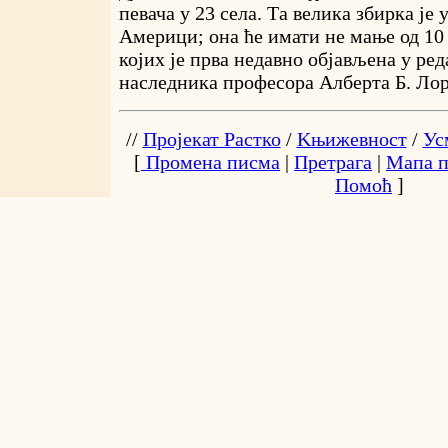
певача у 23 села. Та велика збирка је 
Америци; она ће имати не мање од 10
којих је прва недавно објављена у ре
наследника професора Алберта Б. Лор
//
Пројекат Растко
/
Kњижевност
/
Ус
[
Промена писма
|
Претрага
|
Мапа п
Помоћ
]