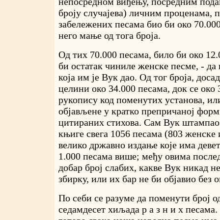
непосредном виђењу, посредним пода
броју случајева) личним проценама, 
забележених песама био би око 70.000
него мање од тога броја.
Од тих 70.000 песама, било би око 12.
би остатак чиниле женске песме, - да
која им је Вук дао. Од тог броја, доса
целини око 34.000 песама, док се око 
рукопису код поменутих установа, ил
објављене у кратко препричаној форм
цитираних стихова. Сам Вук штампао 
књиге свега 1056 песама (803 женске и
велико државно издање које има деве
1.000 песама више; међу овима после
добар број слабих, какве Вук никад не
збирку, или их бар не би објавио без о
По себи се разуме да поменути број од
седамдесет хиљада р а з н и х песама.