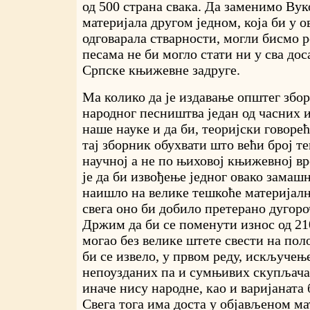
од 500 страна свака. Да заменимо Вук
материјала другом једном, која би у 
одговарала стварности, могли бисмо р
песама не би могло стати ни у сва д
Српске књижевне задруге.
Ма колико да је издавање општег збо
народног песништва један од часних 
наше науке и да би, теоријски говоре
тај зборник обухвати што већи број те
научној а не по њиховој књижевној в
је да би извођење једног овако замаш
наишло на велике тешкоће материјалн
свега оно би добило претерано дугоро
Држим да би се поменути износ од 21
могао без велике штете свести на пол
би се извело, у првом реду, искључењ
непоузданих па и сумњивих скупљача,
иначе нису народне, као и варијаната 
Свега тога има доста у објављеном мат