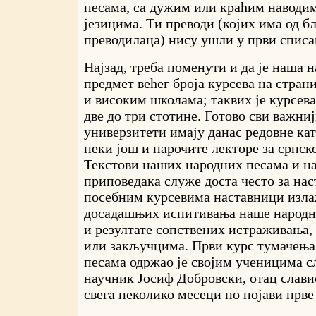
песама, са дужим или краћим наводи
језицима. Ти преводи (којих има од б
преводилаца) нису ушли у први списа
Најзад, треба поменути и да је наша 
предмет већег броја курсева на стра
и високим школама; таквих је курсева
две до три стотине. Готово сви важни
универзитети имају данас редовне кат
неки још и нарочите лекторе за српско
Текстови наших народних песама и н
приповедака служе доста често за наст
посебним курсевима наставници изла
досадашњих испитивања наше народне
и резултате сопствених истраживања,
или закључцима. Први курс тумачењ
песама одржао је својим ученицима 
научник Јосиф Добровски, отац славис
свега неколико месеци по појави прве