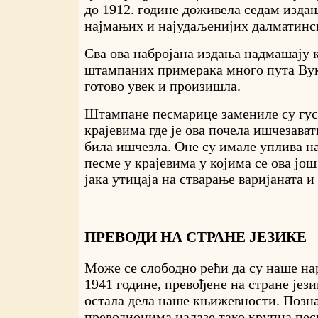
до 1912. године доживела седам издањ
најмањих и најудаљенијих далматинск
Сва ова набројана издања надмашају
штампаних примерака много пута Вуко
готово увек и произишла.
Штампане песмарице замениле су гус
крајевима где је ова почела ишчезават
била ишчезла. Оне су имале уплива н
песме у крајевима у којима се ова јо
јака утицаја на стварање варијаната и
ПРЕВОДИ НА СТРАНЕ ЈЕЗИКЕ
Може се слободно рећи да су наше на
1941 године, превођене на стране јези
остала дела наше књижевности. Познат
преводиоцима налазе тако крупна пес