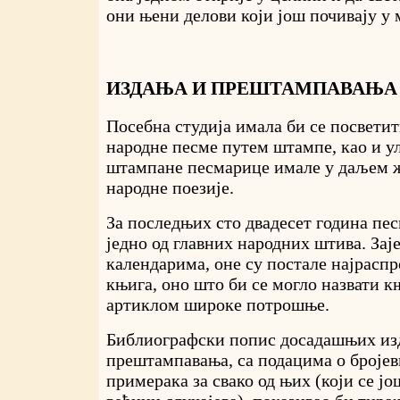
они њени делови који још почивају у 
ИЗДАЊА И ПРЕШТАМПАВАЊА
Посебна студија имала би се посвет
народне песме путем штампе, као и ул
штампане песмарице имале у даљем 
народне поезије.
За последњих сто двадесет година пе
једно од главних народних штива. Зај
календарима, оне су постале најрасп
књига, оно што би се могло назвати 
артиклом широке потрошње.
Библиографски попис досадашњих из
прештампавања, са подацима о броје
примерака за свако од њих (који се јо