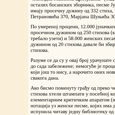
осталих босанских зборника, песме Ј
имају просечну дужину од 332 стиха,
Петрановића 370, Марјана Шуњића 30
По умереној процени, 12.000 јуначких
просечном дужином од 250 стихова (к
требало узети) и 58.000 женских пес
дужином од 20 стихова давале би збир
стихова.
Разуме се да су у овај број урачунате 
до сада забележене; немогуће је проц
који још то нису, а нарочито оних нови
свакога дана.
Ако бисмо поменуту грађу од преко 
стихова хтели штампати у посебној ко
елементарним критичким апаратом (и
нотација уз женске песме, којих има д
испунила читаву једну библиотеку од 