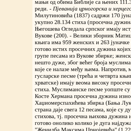
мањи од обима Библије са њених 111
реди. -
Пјеванија црногорска и херцег
Милутиновића (1837) садржи 170 јуна
укупно 28.134 стиха (просечна дужина
Његошева Огледала српског имају ист
Вукове (200). - Велики зборник Матиц
књига има 959 женских и 263 јуначке
готово истих просечних дужина којих 
групе песама из Вукове збирке; женск
нешто дуже, због већег броја муслим
које се налазе међу њима. Напротив,
гусларске песме (трећа и четврта књ
хрватске) имају веома високу просеч
стиха. Муслиманске песме уопште су 
Косте Хермана просечна дужина износ
Хаџиомерспахићева збирка (Бања Лука
страна даје свега 12 песама, које су д
стихова, тј. просечна њихова дужина 
готово онолико колико је дуга најдуж
"Женидба Максима Црнојевића" (1.227