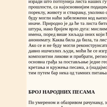
изради што потпунија листа наших гу
прошлости, са најосновнијим подаци
пореклу, животу и стварању, уколико 
буду могли наћи забележени код њих
иначе. Природно је да ће та листа би
штура, иако бројем врло дуга: мисли
имена, поред више хиљада оних који ћ
анонимату. Каква била да била, та лис
Ако се и не буду могли реконструиса
давно ишчезлих људи, моћи ће се изг
композитни ликови и прибрати, реги
основна грађа за постављање једне ге
кретања и кружења песама, а (надајмо
тим путем бар нека од тамних питања
БРОЈ НАРОДНИХ ПЕСАМА
По умереном и обазривом рачунању, 