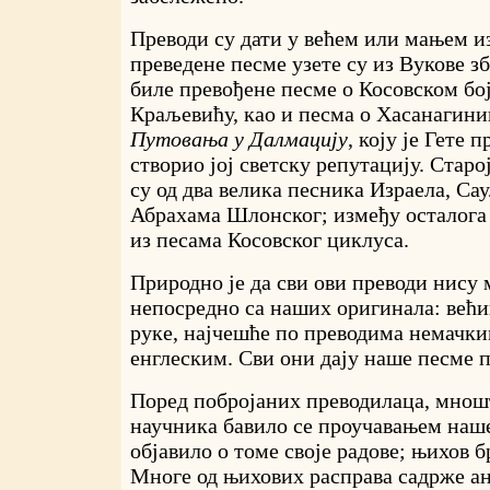
Преводи су дати у већем или мањем из
преведене песме узете су из Вукове з
биле превођене песме о Косовском бо
Краљевићу, као и песма о Хасанагин
Путовања у Далмацију
, коју је Гете 
створио јој светску репутацију. Старо
су од два велика песника Израела, Са
Абрахама Шлонског; између осталога 
из песама Косовског циклуса.
Природно је да сви ови преводи нису
непосредно са наших оригинала: већин
руке, најчешће по преводима немачк
енглеским. Сви они дају наше песме 
Поред побројаних преводилаца, мнош
научника бавило се проучавањем наше
објавило о томе своје радове; њихов бр
Многе од њихових расправа садрже а