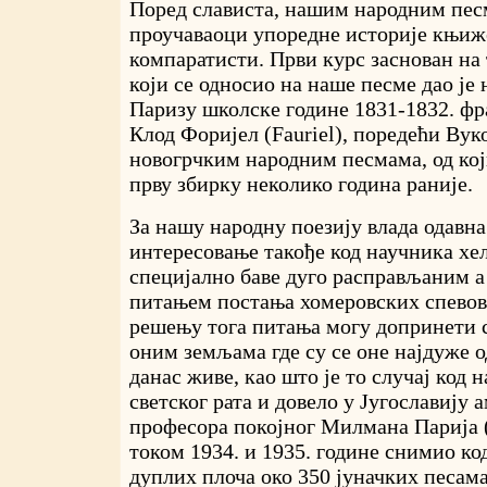
Поред слависта, нашим народним песм
проучаваоци упоредне историје књиж
компаратисти. Први курс заснован на
који се односио на наше песме дао је 
Паризу школске године 1831-1832. ф
Клод Форијел (Fauriel), поредећи Вук
новогрчким народним песмама, од који
прву збирку неколико година раније.
За нашу народну поезију влада одавна
интересовање такође код научника хел
специјално баве дуго расправљаним 
питањем постања хомеровских спевова
решењу тога питања могу допринети с
оним земљама где су се оне најдуже о
данас живе, као што је то случај код н
светског рата и довело у Југославију 
професора покојног Милмана Парија (P
током 1934. и 1935. године снимио код
дуплих плоча око 350 јуначких песам