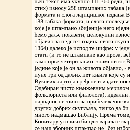
њен текст има укупно 111.360 реди, шт
стих) износу 258 штампаних табака (и
формата и слога лајпцишког издања 
188 табака формата, и слога последње
које је штампано збијеније него иједн
ћемо даље показати, целокупни износ 
објавио за педесет година свога скупљ
1864) далеко је испод те цифре: у јед
стати (и то не штампане као проза, ве
само прве четири књиге знаменитог В
једине које је он за живота објавио, - 
пуне три од даљих пет књига које су 
Вукових хартија сређене и издате пос
Одабиран чисто књижевним мерилом 
фолклориста или филолога), идеални
народног песништва прибележеног как
других добрих скупљача, тешко да би
много надмашао Библију. Према томе
Копитару утолико би одговарала ства
се наш зборник штампао не "без избора"