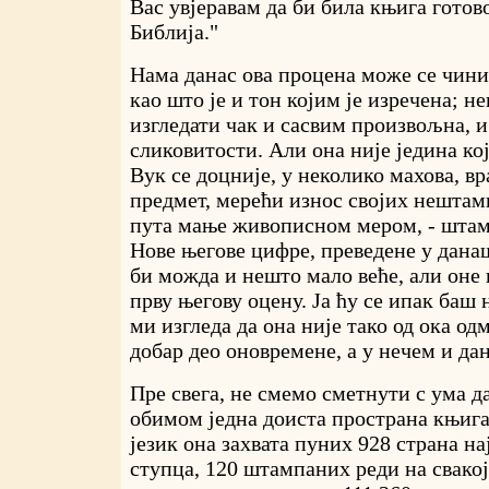
Вас увјеравам да би била књига готов
Библија."
Нама данас ова процена може се чини
као што је и тон којим је изречена; 
изгледати чак и сасвим произвољна, и
сликовитости. Али она није једина кој
Вук се доцније, у неколико махова, вр
предмет, мерећи износ својих нештам
пута мање живописном мером, - шта
Нове његове цифре, преведене у дана
би можда и нешто мало веће, али оне
прву његову оцену. Ја ћу се ипак баш н
ми изгледа да она није тако од ока од
добар део оновремене, а у нечем и д
Пре свега, не смемо сметнути с ума да
обимом једна доиста пространа књига
језик она захвата пуних 928 страна на
ступца, 120 штампаних реди на свакој