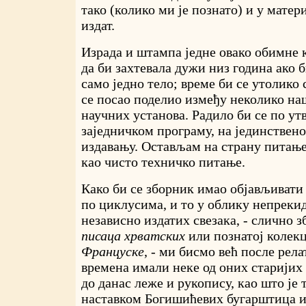
тако (колико ми је познато) и у матер
издат.
Израда и штампа једне овако обимне 
да би захтевала дужи низ година ако 
само једно тело; време би се утолико
се посао поделио између неколико н
научних установа. Радило би се по у
заједничком програму, на јединстве
издавању. Остављам на страну питање
као чисто техничко питање.
Како би се зборник имао објављивати
по циклусима, и то у облику непрекид
независно издатих свезака, - слично 
писаца хрватских
или познатој колек
Француске
, - ми бисмо већ после рел
времена имали неке од оних старијих 
до данас леже и рукопису, као што је т
наставком Богишићевих бугарштица и