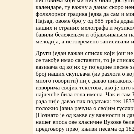
календаре, ту важну а данас скоро не
фолклорног градива једва да сам и мо
Најзад, овоме броју од 885 треба дода
наших и страних мелографа и музикол
бавили бележењем и објављивањем н
мелодија, а истовремено записивали и
Други један важан списак који још не 
се такође имао саставити, то је списак
казивача од којих су поједине песме 
број наших скупљача (из разлога о ко
много говорити) није давао никаквих
изворима својих текстова; ако је што 
најчешће била гола имена. Чак и сам 
рада није давао тих података: тек 1833
положио јавна рачуна о својим гусла
(Познато је од какве су важности и да
нашег епоса ове класичне Вукове беле
предговору првој књизи песама од 1824