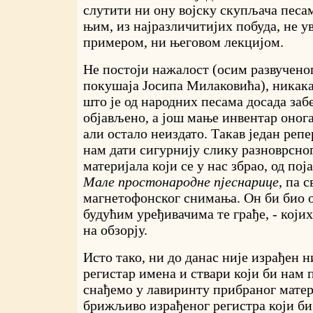
слутити ни ону војску скупљача песам
њим, из најразличитијих побуда, не 
примером, ни његовом лекцијом.
Не постоји нажалост (осим развучено
покушаја Јосипа Милаковића), никака
што је од народних песама досада заб
објављено, а још мање инвентар онога
али остало неиздато. Такав један реп
нам дати сигурнију слику разноврсно
материјала који се у нас збрао, од пој
Мале простонародне пјеснарице
, па 
магнетофонског снимања. Он би био о
будућим уређивачима те грађе, - који
на обзорју.
Исто тако, ни до данас није израђен 
регистар имена и ствари који би нам 
снађемо у лавиринту прибраног матер
брижљиво израђеног регистра који б