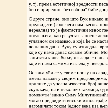
у, тј. према естетичној вредности пес
би се приредио "без избора" биће доц
С друге стране, оно што Вук никако н
предвидети (због чега нам његова про
нереална) то је фантастични износ п
после њега, као резултат заносне делат
углавном он изазвао, а која ће се нас
до наших дана. Вуку су изгледале врл
које су нама данас сасвим обичне. Мо
запитати какве би му изгледале наше
које и нама самима изгледају неверов
Ослањајући се у своме послу на сарад
имена наводи у својим предговорима,
прилике да упозна известан број виш
скупљача, па и неколико такмаца, од 
поменути једино Симу Милутиновића.
могао предвидети високи износ грађе 
нагомилати током једног века иза њег