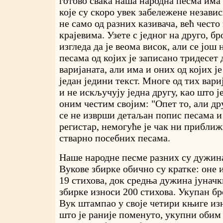
готово свака наша народна песма има 
које су скоро увек забележене независ
не само од разних казивача, већ често
крајевима. Узете с једног на друго, бр
изгледа да је веома висок, али се још 
песама од којих је записано тридесет 
варијаната, али има и оних од којих ј
један једини текст. Многе од тих вари
и не искључују једна другу, као што ј
оним честим својим: "Опет то, али дру
се не изврши детаљан попис песама и
регистар, немогуће је чак ни прибли
стварно посебних песама.
Наше народне песме разних су дужин
Вукове збирке обично су кратке: оне 
19 стихова, док средња дужина јуначк
збирке износи 200 стихова. Укупан бро
Вук штампао у своје четири књиге изн
што је раније поменуто, укупни обим 