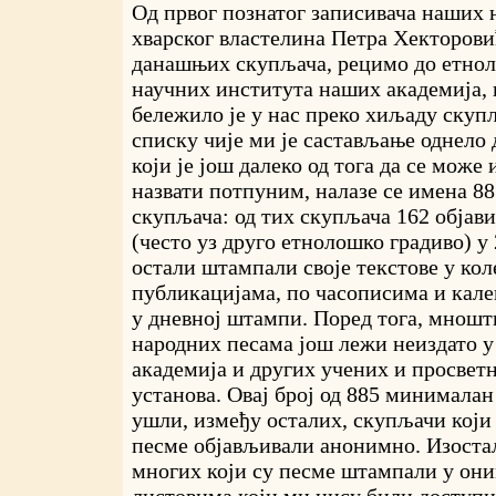
Од првог познатог записивача наших 
хварског властелина Петра Хекторовић
данашњих скупљача, рецимо до етнол
научних института наших академија, 
бележило је у нас преко хиљаду скуп
списку чије ми је састављање однело 
који је још далеко од тога да се мож
назвати потпуним, налазе се имена 8
скупљача: од тих скупљача 162 објавил
(често уз друго етнолошко градиво) у 
остали штампали своје текстове у ко
публикацијама, по часописима и кале
у дневној штампи. Поред тога, мношт
народних песама још лежи неиздато 
академија и других учених и просвет
установа. Овај број од 885 минималан 
ушли, између осталих, скупљачи који
песме објављивали анонимно. Изостал
многих који су песме штампали у он
листовима који ми нису били доступн