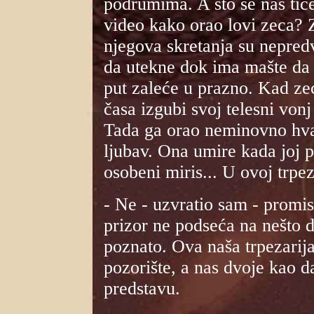
podrumima. A što se nas tiče, 
video kako orao lovi zeca? Z
njegova skretanja su nepredv
da utekne dok ima mašte da 
put zaleće u prazno. Kad ze
časa izgubi svoj telesni vonj 
Tada ga orao neminovno hvat
ljubav. Ona umire kada joj p
osobeni miris... U ovoj trpez
- Ne - uzvratio sam - promis
prizor ne podseća na nešto 
poznato. Ova naša trpezarija
pozorište, a nas dvoje kao 
predstavu.