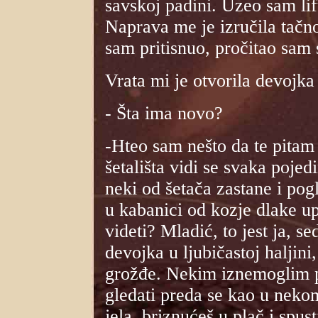
savskoj padini. Uzeo sam lif
Naprava me je izručila tačno
sam pritisnuo, pročitao sam
Vrata mi je otvorila devojka 
- Šta ima novo?
-Hteo sam nešto da te pita
šetališta vidi se svaka pojed
neki od šetača zastane i pog
u kabanici od kozje dlake u
videti? Mladić, to jest ja, s
devojka u ljubičastoj haljini, 
grožđe. Nekim iznemoglim po
gledati preda se kao u neko
jela, briznućeš u plač i spust