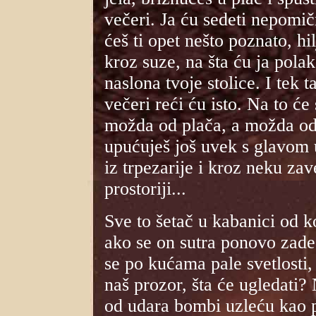
večeri. Ja ću sedeti nepomič
ćeš ti opet nešto poznato, h
kroz suze, na šta ću ja polako 
naslona tvoje stolice. I tek t
večeri reći ću isto. Na to će
možda od plača, a možda od 
upućuješ još uvek s glavom 
iz trpezarije i kroz neku za
prostoriji...
Sve to šetač u kabanici od k
ako se on sutra ponovo zades
se po kućama pale svetlosti
naš prozor, šta će ugledati?
od udara bombi uzleću kao pt