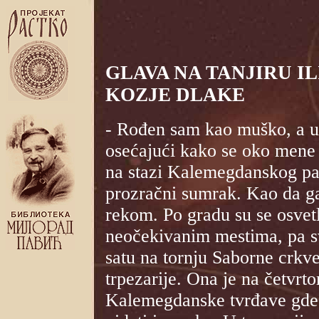
GLAVA NA TANJIRU IL
KOZJE DLAKE
- Rođen sam kao muško, a u
osećajući kako se oko mene 
na stazi Kalemegdanskog par
prozračni sumrak. Kao da ga
rekom. Po gradu su se osvetl
neočekivanim mestima, pa sv
satu na tornju Saborne crkve
trpezarije. Ona je na četvrto
Kalemegdanske tvrđave gde