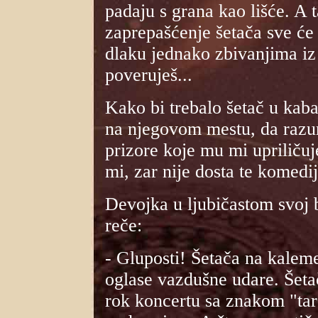
padaju s grana kao lišće. A t
zaprepašćenje šetača sve će 
dlaku jednako zbivanjima i
poveruješ...
Kako bi trebalo šetač u kaban
na njegovom mestu, da razu
prizore koje mu mi upriliču
mi, zar nije dosta te komedi
Devojka u ljubičastom svoj b
reče:
- Gluposti! Šetača na kalem
oglase vazdušne udare. Šeta
rok koncertu sa znakom "tar