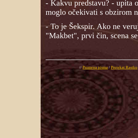
- Kakvu predstavu? - upita 
moglo očekivati s obzirom n
- To je Šekspir. Ako ne veru
"Makbet", prvi čin, scena s
//
Promena pisma
/
Projekat Rastko