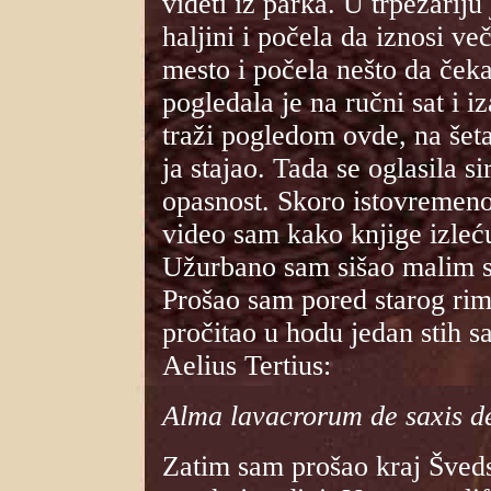
videti iz parka. U trpezariju
haljini i počela da iznosi ve
mesto i počela nešto da ček
pogledala je na ručni sat i 
traži pogledom ovde, na šet
ja stajao. Tada se oglasila 
opasnost. Skoro istovremeno
video sam kako knjige izleć
Užurbano sam sišao malim st
Prošao sam pored starog rim
pročitao u hodu jedan stih s
Aelius Tertius:
Alma lavacrorum de saxis de
Zatim sam prošao kraj Šved