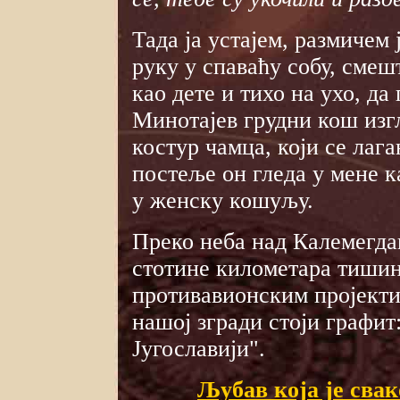
Тада ја устајем, размичем 
руку у спаваћу собу, смеш
као дете и тихо на ухо, да
Минотајев грудни кош изг
костур чамца, који се лаг
постеље он гледа у мене к
у женску кошуљу.
Преко неба над Калемегда
стотине километара тишин
противавионским пројекти
нашој згради стоји графит:
Југославији".
Љубав која је свак