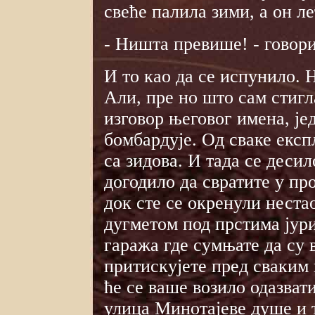
свеће палила зими, а он ле
- Ништа превише! - говори
И то као да се испунило. Н
Али, пре но што сам стиг
изговор његовог имена, је
бомбардује. Од сваке експ
са зидова. И тада се десил
догодило да свратите у пр
док сте се окренули неста
дугметом под прстима јур
гаража где сумњате да су 
притискујете пред сваким 
ће се ваше возило одазвати
улица Минотајеве душе и 