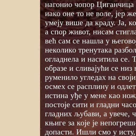
нагонио чопор Циганчица 
иако оне то не воле, јер 
умеју више да краду. Ја, к
а спор живот, нисам стигл
већ сам се нашла у његово
неколико тренутака разбол
огладнела и наситила се. 
образе и сливајући се низ 
руменило угледах на свој
осмех се расплину и одлет
истина уђе у мене као нож
постоје сити и гладни час
гладних љубави, а увече, 
књиге за које је непогреш
допасти. Ишли смо у исту,