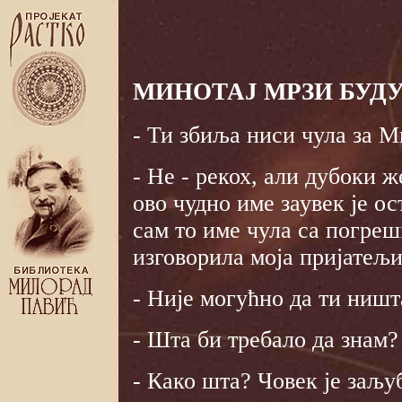
МИНОТАЈ МРЗИ БУД
- Ти збиља ниси чула за М
- Не - рекох, али дубоки ж
ово чудно име заувек је ос
сам то име чула са погреш
изговорила моја пријатељи
- Није могућно да ти ништ
- Шта би требало да знам?
- Како шта? Човек је заљу