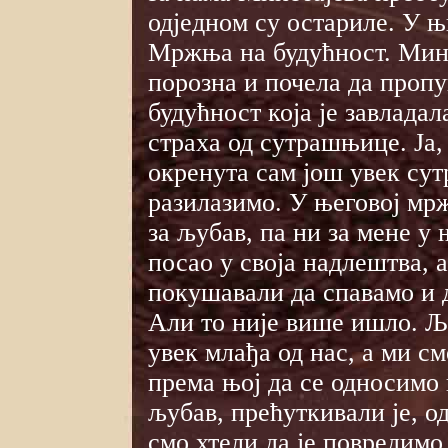
одједном су остариле. У њ
Мржња на будућност. Мино
порозна и почела да про
будућност која је завлада
страха од сутрашњице. Ја
окренута сам још увек су
разилазимо. У његовој мр
за љубав, па ни за мене у
посао у своја надлештва, 
покушавали да спавамо и 
Али то није више ишло. Љ
увек млађа од нас, а ми см
према њој да се односимо
љубав, прећуткивали је, о
смо хтели да је повредимо