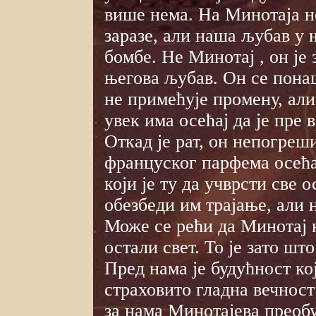
више нема. На Минотаја не
заразе, али наша љубав у 
бомбе. Не Минотај , он је з
његова љубав. Он се пона
не примећује промену, али 
увек има осећај да је пре 
Откад је рат, он непогреш
француског парфема осећа 
који је ту да учврсти све 
обезбеди им трајање, али 
Може се рећи да Минотај
остали свет. То је зато шт
Пред нама је будућност ко
страховито гладна вечност
за нама Минотајева преоб