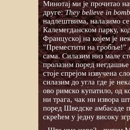
Минотај ми је прочитао н
друге:
They believe in bomb
надлештвима, налазимо се 
Калемегданском парку, ко
Француској на којем је не
"Преместити на гробље!" 
сама. Силазим низ мале с
пролазим поред негдашње 
стоје спрејом извучена сло
силазим до угла где је нек
ово римско купатило, од к
ни трага, чак ни извора шт
поред Шведске амбасаде п
скрећем у једну високу згр