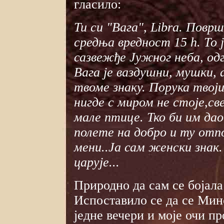
гласило:
Ти си "Вага", Libra. Повр
средња вредност 15 h. То ј
сазвежђе Јужног неба, од
Вага је ваздушни, мушки, 
твоме знаку. Порука твоји
нигде с миром не стоје,св
мале птице. Тко би им дао
полете на добро и ту отп
мени..Ја сам женски знак.
царује...
Природно да сам се бојала
Испоставило се да се Мино
једне вечери и моје очи п