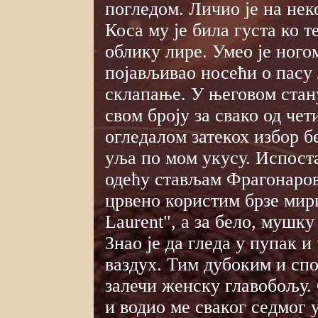
погледом. Личио је на нек
Коса му је била густа ко те
облику лире. Умео је ного
појављивао носећи о пасу
склапање. У његовом стан
свом броју за свако од че
огледалом затекох избор 
уља по мом укусу. Испоста
одећу стављам Фрагонаров 
црвено користим брзе мири
Laurent", а за бело, мушку
Знао је да гледа у пупак и
ваздух. Тим дубоким и сп
залечи женску главобољу. 
и водио ме сваког седмог у