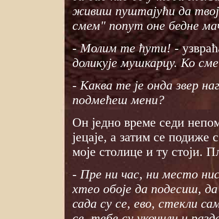
живиш пуштајући да твој
смем" попут оне бедне мач
- Молим те ћути!
- узвраћ
доликује мушкарцу. Ко сме
- Каква те је онда звер на
подмећеш мени?
Он једно време седи непом
јецаје, а затим се подиже 
моје столице и ту стоји. П
- Пре ни час, ни место нис
хтео обоје да подесиш, да
сада су се, ево, стекли са
се, тебе су укочили и разде