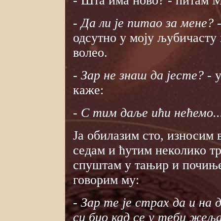
- Шта има ново? - питам М
- Да ли је питао за мене?
-
одсутно у моју љубичасту 
волео.
- Зар не знаш да јесте?
- 
каже:
- С тим даље ићи нећемо..
Ја обилазим сто, износим 
седам и ћутим неколико тр
спуштам у тањир и почиње
говорим му:
- Зар те је страх да и на 
си био кад се у теби жељ