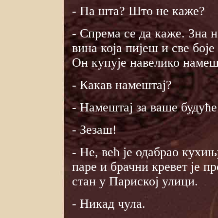
- Па шта? Што не каже?
- Спрема се да каже. Зна н
вина која пијеш и све боје
Он купује навелико намеш
- Какав намештај?
- Намештај за ваше будуће
- Зезаш!
- Не, већ је одабрао кухи
паре и брачни кревет је п
стан у Париској улици.
- Никад чула.