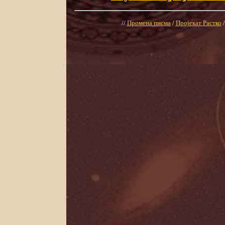
//
Промена писма
/
Пројекат Растко