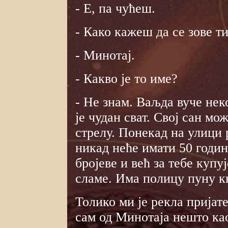
- Е, па чућеш.
- Како кажеш да се зове т
- Минотај.
- Какво је то име?
- Не знам. Ваљда вуче нек
је чудан сват. Свој сан мо
стрелу. Понекад на улици 
никад неће имати 50 година
бројеве и већ за тебе купу
сламе. Има полицу пуну књ
Толико ми је рекла прија
сам од Минотаја нешто ка