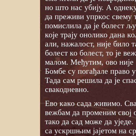
но што нас убију. А однек
да преживи упркос свему 
помислила да је болест љу
које трају онолико дана к
али, нажалост, није било 
болест ко болест, то је веж
малом. Међутим, ово није 
Бомбе су погађале право у
Тада сам решила да је спа
свакодневно.
Ево како сада живимо. Св
вежбам да променим свој 
тако да сад може да уједе.
са ускршњим јајетом на ср