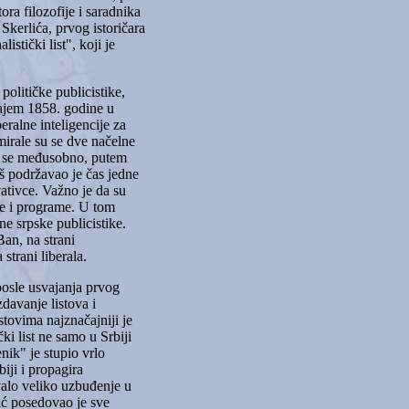
a filozofije i saradnika
Skerlića, prvog istoričara
stički list", koji je
političke publicistike,
rajem 1858. godine u
ralne inteligencije za
mirale su se dve načelne
 su se međusobno, putem
oš podržavao je čas jedne
ativce. Važno je da su
je i programe. U tom
e srpske publicistike.
Ban, na strani
strani liberala.
 posle usvajanja prvog
davanje listova i
ovima najznačajniji je
ki list ne samo u Srbiji
nik" je stupio vrlo
iji i propagira
valo veliko uzbuđenje u
ić posedovao je sve