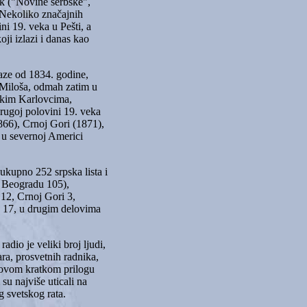
nik ("Novine serbske",
 Nekoliko značajnih
ini 19. veka u Pešti, a
ji izlazi i danas kao
laze od 1834. godine,
 Miloša, odmah zatim u
skim Karlovcima,
rugoj polovini 19. veka
1866), Crnoj Gori (1871),
i u severnoj Americi
 ukupno 252 srpska lista i
u Beogradu 105),
 12, Crnoj Gori 3,
 17, u drugim delovima
adio je veliki broj ljudi,
ara, prosvetnih radnika,
U ovom kratkom prilogu
su najviše uticali na
g svetskog rata.