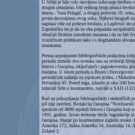
U Srbiji je bilo vrlo razvijeno izdavanje brošura 
drugim pitanjima. Od velikog broja pisaca brošur
imena - Vasa Pelagić, u drugoj polovini 19. veka,
prvim decenijama ovog veka. Njihovi biografi su 
napisao više od pedeset brošura, a Lapčević sto pe
Zajedničko im je da su oba pripadala socijalistič
obraćali širokim narodnim masama i da su bili če
zvaničnom politikom tako i s dogmatskim shvata
strankama.
Prema nepotpunim bibliografskim podacima (obj
periodu između dva svetska rata na teritoriji Srbij
listova i časopisa, uključujući i jugoslovenska gl
manjina. U istom periodu u Bosni i Hercegovini
periodičnih izdanja na srpskom jeziku, i Makedon
Hrvatskoj 45. Pored toga, izlazilo je oko 200 list
izdavali Srbi u inostranstvu, najviše u SAD (132)
Rad na prikupljanju bibliografskih i statističkih 
još nije završen. Redakcija časopisa "Novinarski 
spiskom od 4890 srpskih listova i časopisa koji su
1991. godine. Izvan teritorije bivše Jugoslavije izl
časopisa. Stanje po kontinentima izgleda ovako:
Amerika 172, Južna Amerika 54, Australija 14, Az
Zeland 3.