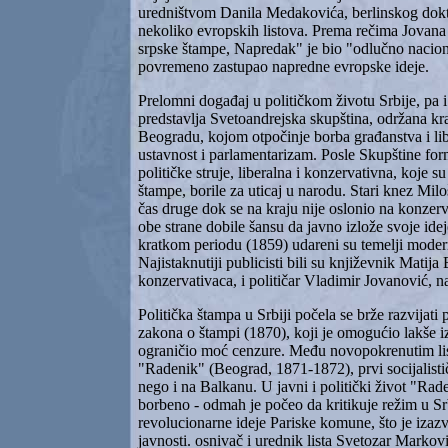
uredništvom Danila Medakovića, berlinskog doktor
nekoliko evropskih listova. Prema rečima Jovana 
srpske štampe, Napredak" je bio "odlučno nacionali
povremeno zastupao napredne evropske ideje.
Prelomni događaj u političkom životu Srbije, pa i 
predstavlja Svetoandrejska skupština, održana k
Beogradu, kojom otpočinje borba građanstva i libe
ustavnost i parlamentarizam. Posle Skupštine for
političke struje, liberalna i konzervativna, koje
štampe, borile za uticaj u narodu. Stari knez Mil
čas druge dok se na kraju nije oslonio na konzerv
obe strane dobile šansu da javno izlože svoje ide
kratkom periodu (1859) udareni su temelji modern
Najistaknutiji publicisti bili su književnik Matija 
konzervativaca, i političar Vladimir Jovanović, na 
Politička štampa u Srbiji počela se brže razvijati
zakona o štampi (1870), koji je omogućio lakše iz
ograničio moć cenzure. Među novopokrenutim list
"Radenik" (Beograd, 1871-1872), prvi socijalistič
nego i na Balkanu. U javni i politički život "Rade
borbeno - odmah je počeo da kritikuje režim u Srb
revolucionarne ideje Pariske komune, što je izaz
javnosti. osnivač i urednik lista Svetozar Markov