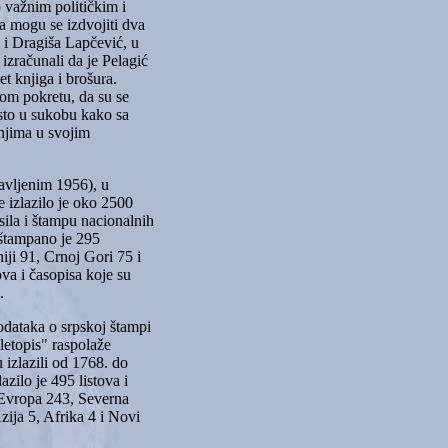
o važnim političkim i
a mogu se izdvojiti dva
 i Dragiša Lapčević, u
izračunali da je Pelagić
t knjiga i brošura.
kom pokretu, da su se
sto u sukobu kako sa
njima u svojim
avljenim 1956), u
e izlazilo je oko 2500
asila i štampu nacionalnih
 štampano je 295
iji 91, Crnoj Gori 75 i
ova i časopisa koje su
.
podataka o srpskoj štampi
letopis" raspolaže
 izlazili od 1768. do
azilo je 495 listova i
 Evropa 243, Severna
ija 5, Afrika 4 i Novi