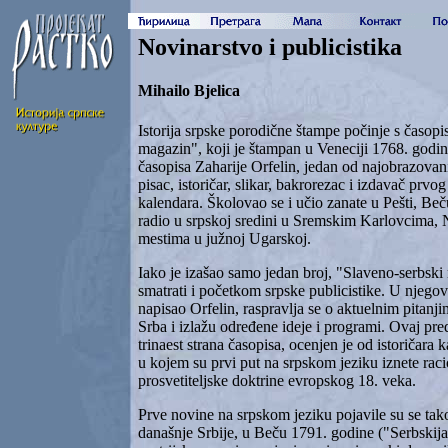
Novinarstvo i publicistika
Mihailo Bjelica
Istorija srpske porodične štampe počinje s časop
magazin", koji je štampan u Veneciji 1768. godin
časopisa Zaharije Orfelin, jedan od najobrazovan
pisac, istoričar, slikar, bakrorezac i izdavač prvog
kalendara. Školovao se i učio zanate u Pešti, Beču
radio u srpskoj sredini u Sremskim Karlovcima
mestima u južnoj Ugarskoj.
Iako je izašao samo jedan broj, "Slaveno-serbsk
smatrati i početkom srpske publicistike. U njego
napisao Orfelin, raspravlja se o aktuelnim pitanj
Srba i izlažu određene ideje i programi. Ovaj pr
trinaest strana časopisa, ocenjen je od istoričara
u kojem su prvi put na srpskom jeziku iznete racio
prosvetiteljske doktrine evropskog 18. veka.
Prve novine na srpskom jeziku pojavile su se tako
današnje Srbije, u Beču 1791. godine ("Serbskija