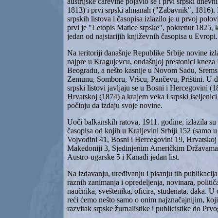
austrijske carevine pojavio se i prvi srpski dnev
1813) i prvi srpski almanah ("Zabavnik", 1816).
srpskih listova i časopisa izlazilo je u prvoj polov
prvi je "Letopis Matice srpske", pokrenut 1825, ko
jedan od najstarijih književnih časopisa u Evropi.
Na teritoriji današnje Republike Srbije novine iz
najpre u Kragujevcu, ondašnjoj prestonici kneza
Beogradu, a nešto kasnije u Novom Sadu, Srem
Zemunu, Somboru, Vršcu, Pančevu, Prištini. U d
srpski listovi javljaju se u Bosni i Hercegovini (
Hrvatskoj (1874) a krajem veka i srpski iseljenic
počinju da izdaju svoje novine.
Uoči balkanskih ratova, 1911. godine, izlazila su
časopisa od kojih u Kraljevini Srbiji 152 (samo 
Vojvodini 41, Bosni i Hercegovini 19, Hrvatskoj
Makedoniji 3, Sjedinjenim Američkim Državama
Austro-ugarske 5 i Kanadi jedan list.
Na izdavanju, uređivanju i pisanju tih publikacija r
raznih zanimanja i opredeljenja, novinara, politič
naučnika, sveštenika, oficira, studenata, đaka. 
reći ćemo nešto samo o onim najznačajnijim, koji 
razvitak srpske žurnalistike i publicistike do Prvo