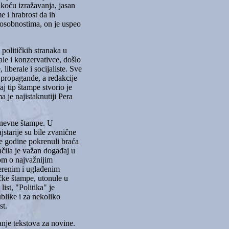
akoću izražavanja, jasan
e i hrabrost da ih
posobnostima, on je uspeo
 političkih stranaka u
ale i konzervativce, došlo
liberale i socijaliste. Sve
e propagande, a redakcije
aj tip štampe stvorio je
a je najistaknutiji Pera
dnevne štampe. U
jstarije su bile zvanične
te godine pokrenuli braća
ačila je važan događaj u
om o najvažnijim
merenim i uglađenim
ičke štampe, utonule u
ist, "Politika" je
blike i za nekoliko
st.
anje tekstova za novine.