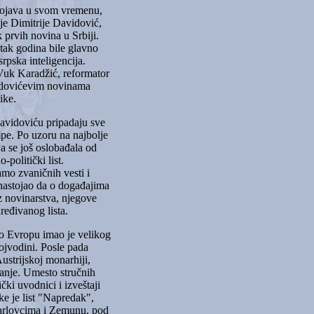
 pojava u svom vremenu,
je Dimitrije Davidović,
 prvih novina u Srbiji.
tak godina bile glavno
rpska inteligencija.
 Vuk Karadžić, reformator
vidovićevim novinama
ike.
avidoviću pripadaju sve
pe. Po uzoru na najbolje
ja se još oslobađala od
politički list.
mo zvaničnih vesti i
e nastojao da o događajima
iz novinarstva, njegove
ređivanog lista.
io Evropu imao je velikog
Vojvodini. Posle pada
strijskoj monarhiji,
tanje. Umesto stručnih
ki uvodnici i izveštaji
ke je list "Napredak",
Karlovcima i Zemunu, pod