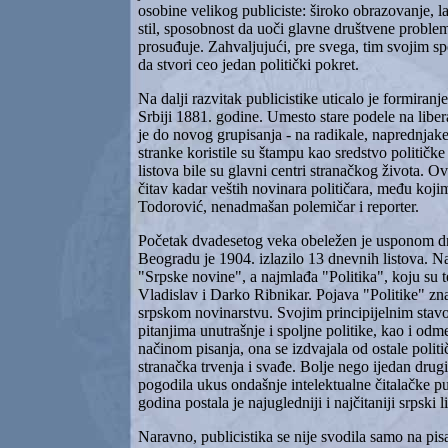
osobine velikog publiciste: široko obrazovanje, l
stil, sposobnost da uoči glavne društvene problem
prosuđuje. Zahvaljujući, pre svega, tim svojim s
da stvori ceo jedan politički pokret.
Na dalji razvitak publicistike uticalo je formiranje
Srbiji 1881. godine. Umesto stare podele na liber
je do novog grupisanja - na radikale, naprednjake, 
stranke koristile su štampu kao sredstvo političk
listova bile su glavni centri stranačkog života. Ov
čitav kadar veštih novinara političara, među kojim
Todorović, nenadmašan polemičar i reporter.
Početak dvadesetog veka obeležen je usponom 
Beogradu je 1904. izlazilo 13 dnevnih listova. Na
"Srpske novine", a najmlađa "Politika", koju su 
Vladislav i Darko Ribnikar. Pojava "Politike" zn
srpskom novinarstvu. Svojim principijelnim stav
pitanjima unutrašnje i spoljne politike, kao i od
načinom pisanja, ona se izdvajala od ostale polit
stranačka trvenja i svađe. Bolje nego ijedan drugi l
pogodila ukus ondašnje intelektualne čitalačke pu
godina postala je najugledniji i najčitaniji srpski li
Naravno, publicistika se nije svodila samo na pis