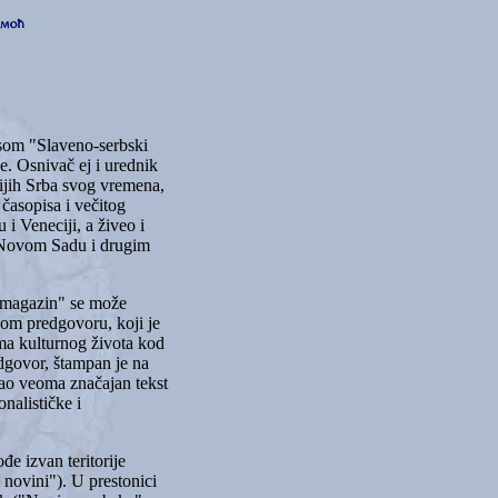
isom "Slaveno-serbski
e. Osnivač ej i urednik
ijih Srba svog vremena,
 časopisa i večitog
 i Veneciji, a živeo i
, Novom Sadu i drugim
i magazin" se može
vom predgovoru, koji je
ima kulturnog života kod
edgovor, štampan je na
 kao veoma značajan tekst
nalističke i
đe izvan teritorije
 novini"). U prestonici