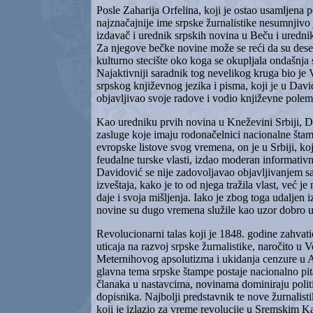
Posle Zaharija Orfelina, koji je ostao usamljena
najznačajnije ime srpske žurnalistike nesumnjivo 
izdavač i urednik srpskih novina u Beču i urednik
Za njegove bečke novine može se reći da su dese
kulturno stecište oko koga se okupljala ondašnja s
Najaktivniji saradnik tog nevelikog kruga bio je
srpskog književnog jezika i pisma, koji je u Da
objavljivao svoje radove i vodio književne polem
Kao uredniku prvih novina u Kneževini Srbiji, D
zasluge koje imaju rodonačelnici nacionalne štam
evropske listove svog vremena, on je u Srbiji, ko
feudalne turske vlasti, izdao moderan informativno-
Davidović se nije zadovoljavao objavljivanjem sa
izveštaja, kako je to od njega tražila vlast, već j
daje i svoja mišljenja. Iako je zbog toga udaljen 
novine su dugo vremena služile kao uzor dobro u
Revolucionarni talas koji je 1848. godine zahvat
uticaja na razvoj srpske žurnalistike, naročito u 
Meternihovog apsolutizma i ukidanja cenzure u Au
glavna tema srpske štampe postaje nacionalno pi
članaka u nastavcima, novinama dominiraju politič
dopisnika. Najbolji predstavnik te nove žurnalisti
koji je izlazio za vreme revolucije u Sremskim 