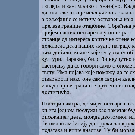
изгледати занимљиво и значајно. Када
далека, све што је искључиво локална 
а рељефније се истичу остварења која
прелазе границе отаџбине. Обраћена ј
пријем наших остварења у иностранст
странце од интереса критичке оцене ко
доживела дела наших људи, награде к
њих добили, књиге које су у свету об
култури. Наравно, било би неупутно 
настојању да се говори само о ономе 
свету. Има појава које помажу да се с
стварности иако оне саме својим квал
изнад горње граничне црте чисто ота
достигнућа.
Постоји намера, до чијег остварења ос
књига једном послужи као заметак бу
опсежнијег дела, можда двотомног ил
би имало амбицију да пружи заокруже
података и више анализе. Ту би морал