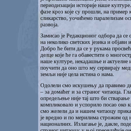
периодизацији историје наше културе
фазе кроз које су прошли, на пример
сликарство, уочићемо паралелизам ос
развоја.
Замисао је Редакционог одбора да се 
на неколико светских језика и објави 
Добро ће бити да се у рукама просвећ
делце које ће га обавестити о многос
наше културе, некадашње и актуелне и
поучити да оно што му сервирају мед
земљи није цела истина о нама.
Одолели смо искушењу да правимо дв
– за домаћег и за страног читаоца. Гл
опредељење није тај што би стварање 
компликовало и успорило посао око к
смо желели да и нашем читаоцу прик
је вредно и по мерилима строжим од
националних. Излагање је, дакле, по
страног читаоца; у њој преовлађује 