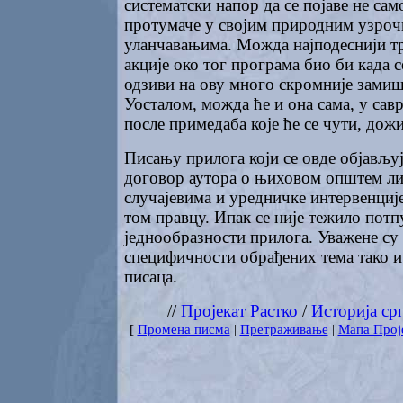
систематски напор да се појаве не са
протумаче у својим природним узро
уланчавањима. Можда најподеснији тр
акције око тог програма био би када 
одзиви на ову много скромније зами
Уосталом, можда ће и она сама, у са
после примедаба које ће се чути, дож
Писању прилога који се овде објављуј
договор аутора о њиховом општем ли
случајевима и уредничке интервенције
том правцу. Ипак се није тежило потп
једнообразности прилога. Уважене су
специфичности обрађених тема тако и
писаца.
//
Пројекат Растко
/
Историја ср
[
Промена писма
|
Претраживање
|
Мапа Прој