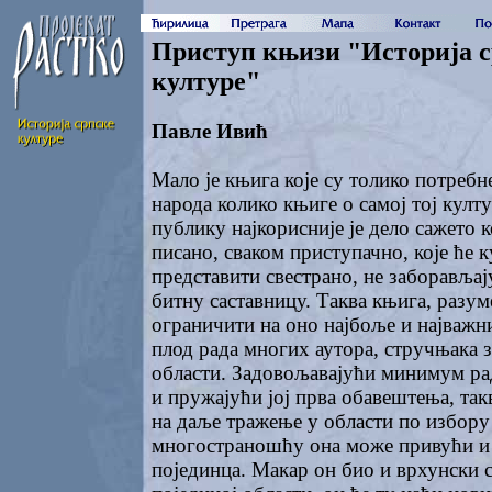
Приступ књизи "Историја с
културе"
Павле Ивић
Мало је књига које су толико потребн
народа колико књиге о самој тој култ
публику најкорисније је дело сажето 
писано, сваком приступачно, које ће 
представити свестрано, не заборављај
битну саставницу. Таква књига, разуме
ограничити на оно најбоље и најважн
плод рада многих аутора, стручњака з
области. Задовољавајући минимум ра
и пружајући јој прва обавештења, так
на даље тражење у области по избору
многостраношћу она може привући и 
појединца. Макар он био и врхунски с