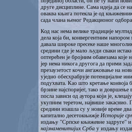
појединој области, он ће ту наћи нови
друге дисциплине. Сама идеја да се 
оваква књига потекла је од књижевни
сада члана њеног Редакционог одбора
Код нас нема велике традиције мулт
дела која би, конвергентним напором
давала широке пресеке наше многоли
средини где је мало људи сваки иста
оптерећен је бројним обавезама које 
јер нема никога другога да прими зада
презаузетост кочи ангажовање на нов
уједно обесхрабрује потенцијалне ин
подухвата. Као што кретање конвоја 
брзине најспоријег, тако и довршење 
посла зависи од аутора који је, клеца
укупним теретом, највише закаснио. П
средини изашла су у новије време два 
капитално десетокњижје
Историје ср
издању "Српске књижевне задруге" 
најзнаменитијих Срба
у издању издав