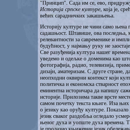
"Принцип". Сада им се, ево, придружу
Историја српске културе
, која је, с
већих сарадничких закашњења.
Историју културе не чини само њена 
садашњост. Штавише, ова последња, 
релевантности за савременике и импли
будућност, у најмању руку не заостај
Све разуђенија култура нашег времена 
уведемо и одељке о доменима као што
фотографија, радио, телевизија, прим
дизајн, аматеризам. С друге стране, д
неопходни оквирни контекст који култ
политичка и економска стварност епох
еминентна историчара да напишу саже
историје. Прилозима такве врсте место
самом почетку текста књиге. Иза њих
о језику као оруђу културе. Показало
језик сваког раздобља огледало усмер
њеног духа и уопште духа времена. Та
је пролазио књижевни језик обележав