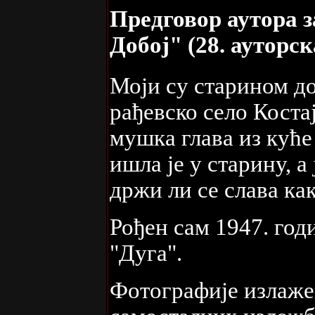
Предговор аутора з
Добој" (28. ауторс
Моји су старином до
рађевско село Коста
мушка глава из куће
ишла је у старину, а
држи ли се слава ка
Рођен сам 1947. го
"Дуга".
Фотографије излаже