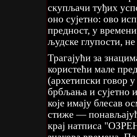
скупљачи туђих успо
оно сујетно: ово исп
предност, у времени
људске глупости, не
Трагајући за знаци
користећи мале пред
(архетипски говор 
брбљања и сујетно 
које имају блесав о
стиже — понављајућ
крај натписа "ОЗ
знакова времена. Па