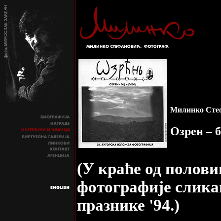
Милинко Сте
Озрен – б
(У краће од полови
фотографије слика
празнике '94.)