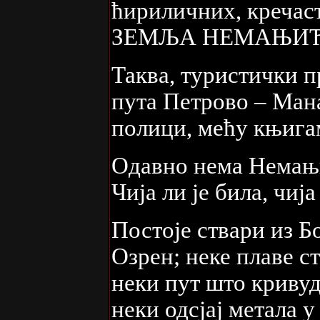
ћириличних, кречас
ЗЕМЉА НЕМАЊИЋ
Таква, туристички п
пута Петрово – Мана
полици, мећу књига
Одавно нема Немањић
Чија ли је била, чиј
Постоје ствари из Б
Озрен; неке плаве с
неки пут што криву
неки одсјај метала 