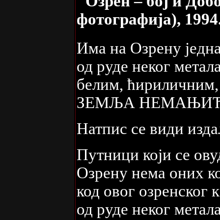
"Озрен – бој и Доб
фотографија), 1994
Има на Озрену једна
од руде неког метал
белим, ћириличним,
ЗЕМЉА НЕМАЊИЋ
Натпис се види изда
Путници који се овуд
Озрену нема оних ко
код овог озренског 
од руде неког метал