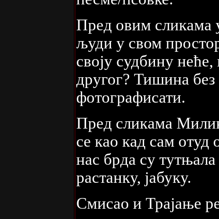
Пред овим сликама у
људи у свом простор
своју судбину неће,
другог? Тишина без 
фотографисати.
Пред сликама Милин
се као кад сам отуд 
нас брда су тутњала
растанку, јабуку.
Смисао и Трајање ре