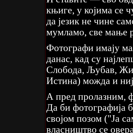
књиге, у којима се ч
да језик не чине са
мумламо, све мање 
Фотографи имају ма
данас, кад су најле
Слобода, Љубав, Жив
Истина) можда и ниј
А пред пролазним, ф
Да би фотографија б
својом позом ("Ја са
власништво се овер