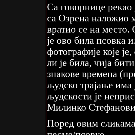
Са говорнице рекао 
са Озрена наложио м
вратио се на место. 
је ово била псовка 
фотографије које је
ли је била, чија бити
знакове времена (пр
људско трајање има
људскости је неприс
Милинко Стефанови
Поред овим сликама,
песме/псовке.