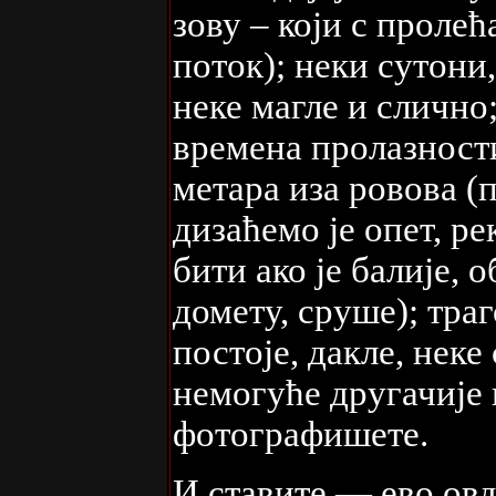
зову – који с проле
поток); неки сутони
неке магле и слично;
времена пролазност
метара иза ровова (
дизаћемо је опет, р
бити ако је балије,
домету, сруше); тра
постоје, дакле, неке
немогуће другачије 
фотографишете.
И ставите — ево овд