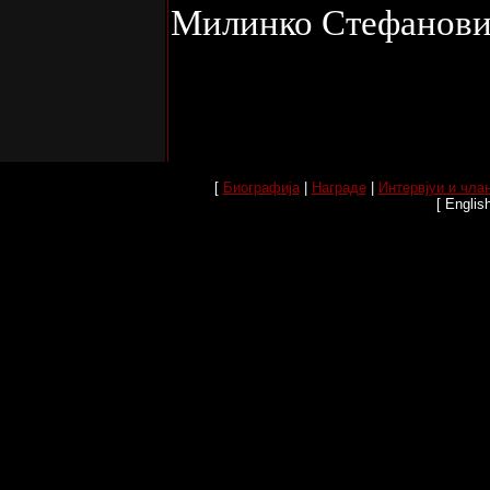
Милинко Стефановић
[
Биографија
|
Награде
|
Интервјуи и чла
[ Englis