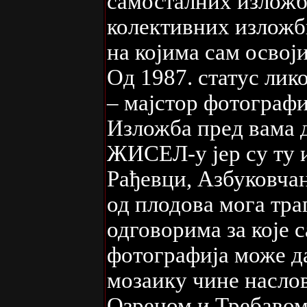
самосталних изложб
колективних изложб
на којима сам освој
Од 1987. статус ли
– мајстор фотографи
Изложба пред вама 
ЖИСЕЛ-у јер су ту 
Рађевци, Азбуковчан
од плодова мога тра
одговорима за које 
фотографија може д
мозаику чине наслов
Озреном и Требавом 