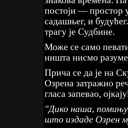
постоји — простор у
садашњег, и будућег.
трагу је Судбине.
Може се само певати
ништа нисмо разуме
Прича се да је на С
Озрена затражио реч
гласа запевао, ојкају
"Дико наша, помињу
што издаде Озрен му