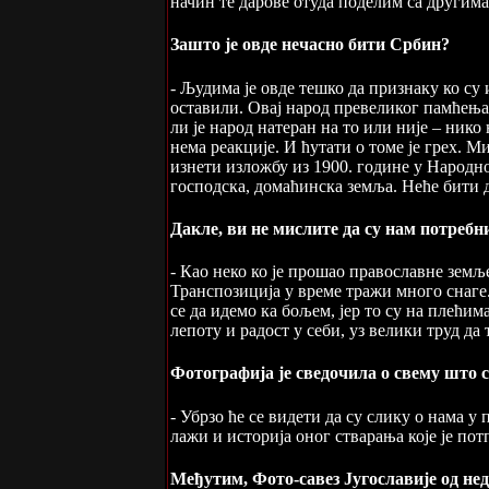
начин те дарове отуда поделим са другима
Зашто је овде нечасно бити Србин?
- Људима је овде тешко да признаку ко су
оставили. Овај народ превеликог памћења 
ли је народ натеран на то или није – нико 
нема реакције. И ћутати о томе је грех. Ми
изнети изложбу из 1900. године у Народном
господска, домаћинска земља. Неће бити да
Дакле, ви не мислите да су нам потребни
- Као неко ко је прошао православне земље
Транспозиција у време тражи много снаге.
се да идемо ка бољем, јер то су на плећим
лепоту и радост у себи, уз велики труд да 
Фотографија је сведочила о свему што с
- Убрзо ће се видети да су слику о нама у 
лажи и историја оног стварања које је пот
Међутим, Фото-савез Југославије од неда