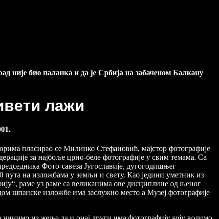
рад није био паланка и да је Србија на забаченом Балкану
ивети лажи
001.
уторима пласирао се Милинко Стефановић, мајстор фотографије
ерације за најбоље црно-беле фотографије у свим темама. Са
 председника Фото-савеза Југославије, дугогодишњег
00 пута на изложбама у земљи и свету. Као једини уметник из
ију“, раме уз раме са великанима ове дисциплине од њеног
дом шпанске изложбе има заслужно место а Музеј фотографије
о чинимо из жеље да и онај други има фотографију коју волимо