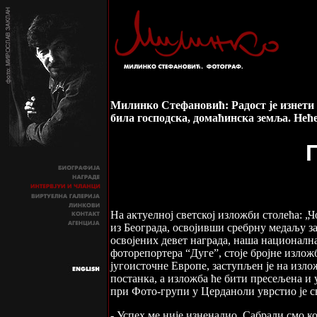
Милинко Стефановић: Радост је изнети и
била господска, домаћинска земља. Неће
На актуелној светској изложби столећа: 
из Београда, освојивши сребрну медаљу з
освојених девет награда, наша националн
фоторепортера “Дуге”, стоје бројне излож
југоисточне Европе, заступљен је на изл
постанка, а изложба ће бити пресељена и
при Фото-групи у Церданоли уврстио је св
- Успех ме није изненадио. Сабрали смо к