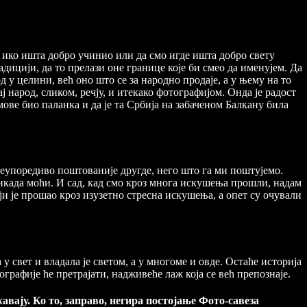
е ико ишта добро учинио или да смо игде ишта добро свету
ицији, да то прелази оне границе које би смео да именујем. Да
од у целини, већ оно што се за народно продаје, а у њему на то
ај народ, сликом, речју, и итекако фотографијом. Онда је радост
јмове био паланка и да је та Србија на забаченом Балкану била
е неупоредиво поштованије другде, него што га ми поштујемо.
е икада моћи. И сад, кад смо кроз многа искушења прошли, надам
ји је прошао кроз изузетно стресна искушења, а опет су очували
 у свет и владала је светом, а у многоме и овде. Остаће историја
ографије ће претрајати, надживеће лаж која се већ препознаје.
авају. Ко то, заправо, негира постојање Фото-савеза