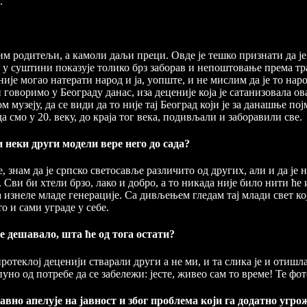
.
 им родитељи, а камоли даљи преци. Овде је тешко признати да ј
у суштини показује толико брз заборав и непоштовање према трад
није могао натерати народ и ја, уопште, и не мислим да је то нар
 говоримо у Београду данас, иза деценије која је сатанизовала ов
 музеју, да се види да то није тај Београд који је за данашње по
 смо у 20. веку, до краја тог века, подивљали и заборавили све.
 неки други модели вере него до сада?
, знам да је српско светосавље различито од других, али и да ј
 Сви би хтели брзо, лако и добро, а то никада није било нити ћ
а изнеле младе генерације. Са дивљењем гледам тај млади свет ко
то и сами уграде у себе.
е дешавало, шта ће од тога остати?
протеклој деценији стварали други а не ми, и та слика је и отишла
пуно од потребе да се забележи: јесте, живео сам то време! Те фот
вно апелује на јавност и због проблема који га додатно угрож