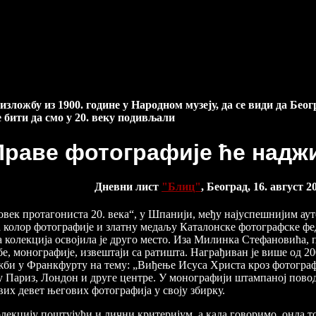
зложбу из 1900. године у Народном музеју, да се види да Беог
 бити да смо у 20. веку подивљали
Праве фотографије ће надж
Дневни лист
"Блиц"
, Београд, 16. август 2
„Човек протагониста 20. века“, у Шпанији, међу најуспешнијим а
а колор фотографије и златну медаљу Каталонске фотографске фед
а колекција освојила је друго место. Иза Милинка Стефановића,
бе, монографије, извештаји са ратишта. Награђиван је више од 2
ожби у Франкфурту на тему: „Виђење Исуса Христа кроз фотограф
 у Париз, Лондон и друге центре. У монографији штампаној пово
их девет његових фотографија у своју збирку.
олекцију поштујући и лични критеријум, а када говоримо, онда т