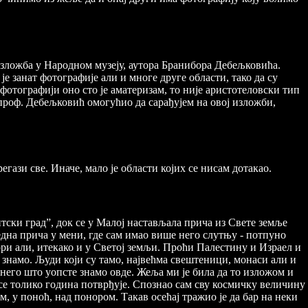
а изложба у Народном музеју, аутора Бранибора Дебељковића.
је занат фотографије али и многе друге области, тако да су
фотографији оно сто је аматеризам, то није аристотеловски тип
 проф. Дебељковић омогућио да сарађујем на овој изложби,
гази све. Иначе, мало је области којих се нисам дотакао.
нтски град”, док се у Малој настављала прича из Свете земље
једна прича у мени, где сам имао више него слутњу - потпуно
ори али, итекако и у Светој земљи. Проћи Палестину и Израел и
е знамо. Људи који су тамо, највећма свештеници, монаси али и
него што уопсте знамо овде. Жеља ми је била да то изложом и
се толико година потврђује. Спознао сам сву космичку величину
м, у поноћ, над понором. Такав осећај тражио је да бар на неки