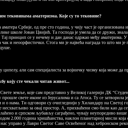
ким тековинама аматеризма. Које су то тековине?
а аматера Србије, од пре сто година, у чију част је организован
ике школе Јован Цвијић. Та господа је умела да се дружи, знала 
Тај принцип се у нечему и дан данас одржао међу аматерима. У 
а чак и неоорфистички. Стога ми је највећа награда то што ми је
душе.
ципелу, али сам специјалиста за војничку чизму која може да пре
бу коју сте чекали читав живот...
 Свете земље, које сам представио у Великој галерији ДК “Студе
у прошле свете иконе из Јерусалима и са Атоса. Ту се затворила 
и и о нама. Ти одговори су очигледнији у Хиландару на Светој г
је несхватљиво за овај простор. А, прихваћени смо били као да с
плаћено и српском љубављу саграђено, чувају неупоредиво више 
водом 2.000 година хришћанства, наклон планетарној мисли која 
од нас управо у Лаври Светог Саве Освећеног над хебронском реко