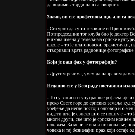
да видимо - тврди наш саговорник.
Значи, ви сте професионалци, али са не
- Сигурно да су то тековине и Првог клуб
Потпредседник тог клуба био је доктор Вел
њихова имена у темељима српске културе. 
школе – то је платоновски, орфистички, п
отворивши врата радионице фотографске 
Који је ваш фах у фотографији?
- Другим речима, умем да направим дамску 
Недавно сте у Београду поставили излож
- То су записи и унутрашње рефлексије из
преко Свете горе до српских земаља куд с
убеђење да негде постоји одговор и о мен
видети шта је српско што се поштује – то 
многи други, све што је српским новцем 
покажем. За мене је она и поклоњење, по
човека и тај безначајни прах који остаје 