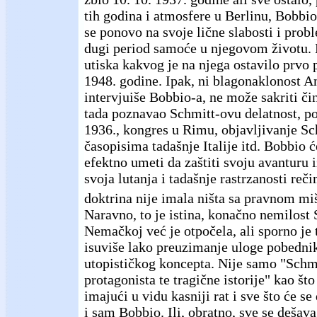
tih godina i atmosfere u Berlinu, Bobbio
se ponovo na svoje lične slabosti i prob
dugi period samoće u njegovom životu. 
utiska kakvog je na njega ostavilo prvo
1948. godine. Ipak, ni blagonaklonost An
intervjuiše Bobbio-a, ne može sakriti či
tada poznavao Schmitt-ovu delatnost, po
1936., kongres u Rimu, objavljivanje Sc
časopisima tadašnje Italije itd. Bobbi
efektno umeti da zaštiti svoju avanturu 
svoja lutanja i tadašnje rastrzanosti reč
doktrina nije imala ništa sa pravnom mi
Naravno, to je istina, konačno nemilost 
Nemačkoj već je otpočela, ali sporno je 
isuviše lako preuzimanje uloge pobedni
utopističkog koncepta. Nije samo "Schmi
protagonista te tragične istorije" kao št
imajući u vidu kasniji rat i sve što će se
i sam Bobbio. Ili, obratno, sve se dešav