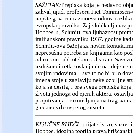
SAŽETAK:
Prepiska koja je nedavno obja
zahvaljujući profesoru Piet Tommissen-
uopšte govori i razumeva odnos, razlika 
evropska pravnika. Zajednička ljubav 
Hobbes-u, Schmitt-ova ljubaznost pre
italijanskom pravniku 1937. godine kad
Schmitt-ova čežnja za novim kontaktima 
nepresušna potreba za knjigama kao posl
oduzetom bibliotekom od strane Savezn
uzdržano i retko oslanjanje na ideje ne
svojim radovima – sve to ne bi bilo dov
imena stoje u zaglavlju neke ozbiljne stu
koja se desila, i pre svega prepiska koja 
života jednoga od njenih aktera, ostavl
propitivanja i razmišljanja na tragovima
gledano vrlo uspelog susreta.
KLjUČNE RIJEČI:
prijateljstvo, susret
Hobbes, idealna teorija prava/hrišćanski