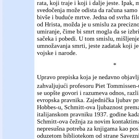
rata, koji traje i koji i dalje jeste. Ipak
svedočenja može odista da računa samo n
bivše i buduće mrtve. Jedna od svrha filo
od Hrista, možda je u smislu za precizno
umiranje, čime bi smrt mogla da se izbri
sačeka i pobedi. U tom smislu, mišljenje
umnožavanja smrti, jeste zadatak koji j
vojske i narode.
*
Upravo prepiska koja je nedavno objavlj
zahvaljujući profesoru Piet Tommissen-
se uopšte govori i razumeva odnos, razli
evropska pravnika. Zajednička ljubav 
Hobbes-u, Schmitt-ova ljubaznost pre
italijanskom pravniku 1937. godine kad
Schmitt-ova čežnja za novim kontaktima 
nepresušna potreba za knjigama kao posl
oduzetom bibliotekom od strane Savezn