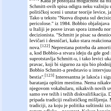
Kada je postojala mogućnost da bil
Schmitt-ovih spisa odigra neku važniju u
političkoj sceni i unutar teorije levice, 
Tako u tekstu "Nuova disputa sul decis
pericolose." iz 1984. Bobbio objašnjava 
u Italiji je posve izvan spora između nor
decizionista. "Schmitt je pisac sa desnic
levičari i desničari, kako stara reakcion
[122]
nova.
Neprestana potreba da amortiz
a, kod Bobbio-a stvara ideju da gde go
suprotstavlja Schmitt-u, i tako levici uk
pravac, koji bi sigurno za nju bio plodni
Bobbio Schmitt-a predstavio u intervjuu
[123]
bestia".
Interesantna je lakoća i si
baratanja opštim mestima. Nema nikakv
njegovom vokabularu, nikakvih novih uvi
samo sve težih i težih diskvalifikacija. 
pripada tradiciji realističkog mišljenja.
tradiciji, za koju je politika suštinski izr