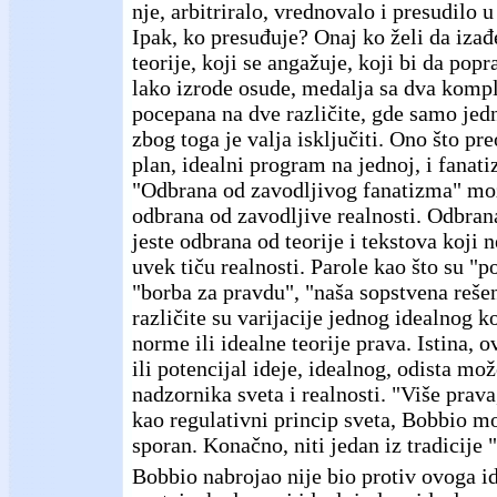
nje, arbitriralo, vrednovalo i presudilo u
Ipak, ko presuđuje? Onaj ko želi da izađe
teorije, koji se angažuje, koji bi da popr
lako izrode osude, medalja sa dva komp
pocepana na dve različite, gde samo jed
zbog toga je valja isključiti. Ono što pre
plan, idealni program na jednoj, i fanati
"Odbrana od zavodljivog fanatizma" može
odbrana od zavodljive realnosti. Odbran
jeste odbrana od teorije i tekstova koji n
uvek tiču realnosti. Parole kao što su "p
"borba za pravdu", "naša sopstvena rešenj
različite su varijacije jednog idealnog k
norme ili idealne teorije prava. Istina, o
ili potencijal ideje, idealnog, odista mo
nadzornika sveta i realnosti. "Više prava
kao regulativni princip sveta, Bobbio mo
sporan. Konačno, niti jedan iz tradicije 
Bobbio nabrojao nije bio protiv ovoga id