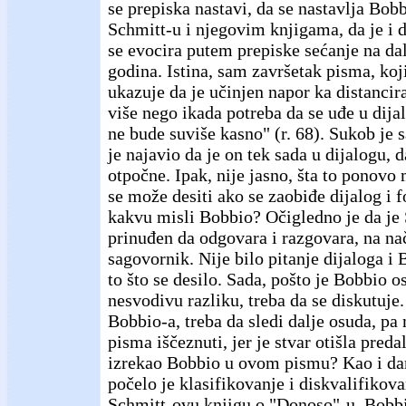
se prepiska nastavi, da se nastavlja Bob
Schmitt-u i njegovim knjigama, da je i d
se evocira putem prepiske sećanje na dal
godina. Istina, sam završetak pisma, koj
ukazuje da je učinjen napor ka distancir
više nego ikada potreba da se uđe u dija
ne bude suviše kasno" (r. 68). Sukob je 
je najavio da je on tek sada u dijalogu, 
otpočne. Ipak, nije jasno, šta to ponovo m
se može desiti ako se zaobiđe dijalog i 
kakvu misli Bobbio? Očigledno je da je
prinuđen da odgovara i razgovara, na nač
sagovornik. Nije bilo pitanje dijaloga i 
to što se desilo. Sada, pošto je Bobbio os
nesvodivu razliku, treba da se diskutuje.
Bobbio-a, treba da sledi dalje osuda, pa 
pisma iščeznuti, jer je stvar otišla preda
izrekao Bobbio u ovom pismu? Kao i dan
počelo je klasifikovanje i diskvalifikova
Schmitt-ovu knjigu o "Donoso"-u, Bobb