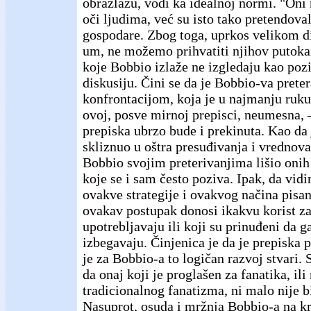
obrazlažu, vodi ka idealnoj normi. "Oni 
oči ljudima, već su isto tako pretendova
gospodare. Zbog toga, uprkos velikom di
um, ne možemo prihvatiti njihov putokaz.
koje Bobbio izlaže ne izgledaju kao pozi
diskusiju. Čini se da je Bobbio-va prete
konfrontacijom, koja je u najmanju ruku
ovoj, posve mirnoj prepisci, neumesna, 
prepiska ubrzo bude i prekinuta. Kao da
skliznuo u oštra presuđivanja i vrednova
Bobbio svojim preterivanjima lišio onih
koje se i sam često poziva. Ipak, da vid
ovakve strategije i ovakvog načina pisan
ovakav postupak donosi ikakvu korist za
upotrebljavaju ili koji su prinuđeni da g
izbegavaju. Činjenica je da je prepiska 
je za Bobbio-a to logičan razvoj stvari. S
da onaj koji je proglašen za fanatika, il
tradicionalnog fanatizma, ni malo nije b
Nasuprot, osuda i mržnja Bobbio-a na kr