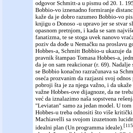
odgovor Schmitt-a u pismu od 20. 1. 195
Bobbio-vo iznenadno formiranje distan
kaže da je dobro razumeo Bobbio-vo pis
knjigu o Donoso -u upravo jer se stvar s
opasnom pretnjom, i kada se sam najviš
fanatizma, te se stoga uvek nanovo vrać
poziv da dođe u Nemačku na proslavu go
Hobbes-a, Schmitt Bobbio-u ukazuje da to
pravnik štampao Tomasa Hobbes-a, jedn
da je on sam reakcionar (r. 69). Nadalje
se Bobbio konačno razračunava sa Schm
oseća prozvanim da razjasni svoj odnos
pobroji šta je za njega važno, i da ukaže
važne Hobbes-ove dijagnoze, da ne treba
već da iznalazimo naša sopstvena rešenj
"Leviatan" samo za jedan model. U tom
Hobbes-u treba odnositi što više kritičk
Machiavelli sa svojom izuzetnom lucidn
[115
idealni plan (Un programma ideale).