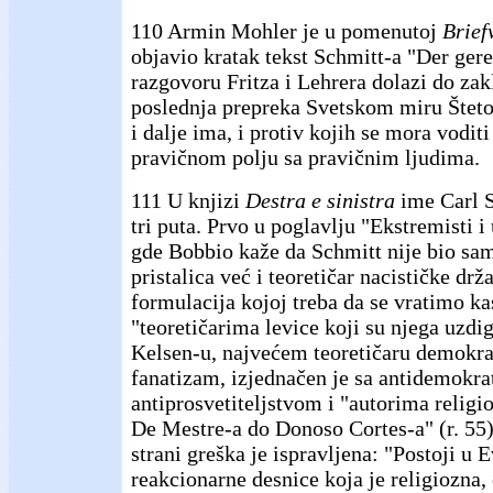
110 Armin Mohler je u pomenutoj
Brief
objavio kratak tekst Schmitt-a "Der gere
razgovoru Fritza i Lehrera dolazi do zak
poslednja prepreka Svetskom miru Štetoč
i dalje ima, i protiv kojih se mora voditi
pravičnom polju sa pravičnim ljudima.
111 U knjizi
Destra e sinistra
ime Carl 
tri puta. Prvo u poglavlju "Ekstremisti i
gde Bobbio kaže da Schmitt nije bio s
pristalica već i teoretičar nacističke drža
formulacija kojoj treba da se vratimo kas
"teoretičarima levice koji su njega uzdi
Kelsen-u, najvećem teoretičaru demokra
fanatizam, izjednačen je sa antidemokra
antiprosvetiteljstvom i "autorima religi
De Mestre-a do Donoso Cortes-a" (r. 55)
strani greška je ispravljena: "Postoji u E
reakcionarne desnice koja je religiozna,