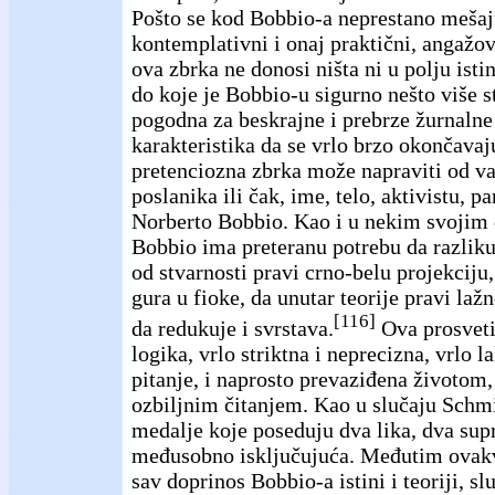
Pošto se kod Bobbio-a neprestano mešaj
kontemplativni i onaj praktični, angažo
ova zbrka ne donosi ništa ni u polju istin
do koje je Bobbio-u sigurno nešto više 
pogodna za beskrajne i prebrze žurnalne
karakteristika da se vrlo brzo okončavaj
pretenciozna zbrka može napraviti od v
poslanika ili čak, ime, telo, aktivistu, p
Norberto Bobbio. Kao i u nekim svojim
Bobbio ima preteranu potrebu da razlikuj
od stvarnosti pravi crno-belu projekciju, 
gura u fioke, da unutar teorije pravi laž
[116]
da redukuje i svrstava.
Ova prosveti
logika, vrlo striktna i neprecizna, vrlo 
pitanje, i naprosto prevaziđena životom
ozbiljnim čitanjem. Kao u slučaju Schmi
medalje koje poseduju dva lika, dva supr
međusobno isključujuća. Međutim ovakva
sav doprinos Bobbio-a istini i teoriji, sl