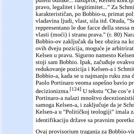
putem odluke... nasuprot, Kelsen koncipi
pravo, legalitet i legitimitet..." Za Schmi
karakterističan, po Bobbio-u, primat po
vladavina ljudi, vlast, sila itd. Otuda, "
reppresentano le due facce della stessa 
vlasti (moći) i stranu prava." (r. 80) Na
Bobbio-ov zaključak da bez obzira na 
ovih dveju pozicija, moguće je arbitrirati
Kelsen u pravu. Sigurno namesto Kelsen
stoji sam Bobbio. Ipak, začuđuje ovakv
redukovanje pozicija i Kelsen-a i Schmit
Bobbio-a, kada se u najmanju ruku zna d
Paolo Portinaro veoma uspešno bavio 
[124]
decizionizma.
U tekstu "Che cos’e 
Portinaro-a nalazi mnoštvo decezionisti
samoga Kelsen-a, i zaključuje da je Schm
Kelsen-a u "Političkoj teologiji" imala z
identifikaciju države sa pravnim poretk
Ovaj provisorium traganja za Bobbio-v