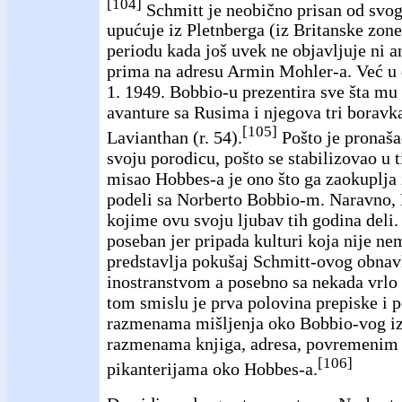
[104]
Schmitt je neobično prisan od svo
upućuje iz Pletnberga (iz Britanske zone
periodu kada još uvek ne objavljuje ni 
prima na adresu Armin Mohler-a. Već u
1. 1949. Bobbio-u prezentira sve šta mu 
avanture sa Rusima i njegova tri borav
[105]
Lavianthan (r. 54).
Pošto je pronaša
svoju porodicu, pošto se stabilizovao u t
misao Hobbes-a je ono što ga zaokuplja i
podeli sa Norberto Bobbio-m. Naravno, B
kojime ovu svoju ljubav tih godina deli
poseban jer pripada kulturi koja nije ne
predstavlja pokušaj Schmitt-ovog obnavl
inostranstvom a posebno sa nekada vrlo
tom smislu je prva polovina prepiske i 
razmenama mišljenja oko Bobbio-vog iz
razmenama knjiga, adresa, povremenim
[106]
pikanterijama oko Hobbes-a.