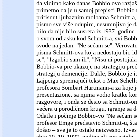
da vidimo kako danas Bobbio ovo razjaš
primetno da je u samoj prepisci Bobbio
pritisnut ljubaznim molbama Schmitt-a,
pismo sve više odupire, nesumnjivo je da
bilo da nije bilo susreta iz 1937. godine
o svom odlasku kod Schmitt-a, svi Bobb
svode na jedan: "Ne sećam se". Verovat
pisma Schmitt-ova koja nedostaju bio i
se", "Izgubio sam ih", "Nisu ni postojala
Bobbio-va pre ukazuje na strategiju pre
strategiju demencije. Dakle, Bobbio je i
Lajpcigu spremajući tekst o Max Schelle
profesora Sombart Hartmann-a za koje je
presentazione, sa njima vodio kratke k
razgovore, i onda se desio sa Schmitt-o
večera u porodičnom krugu, igranje sa d
Odatle i počinje Bobbio-vo "Ne sećam se
profesor Emge predstavio Schmitt-u, šta 
došao – sve je to ostalo neizvesno. Izves
zbio 10. 10. 1937. godine ali sve ostal