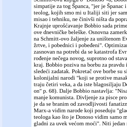
simpatije za tog Španca, "jer je Španac i
teolog, kojih smo mi u Italiji siti jer 
misao i tehniku, ne činivši ništa da poprav
Krajnje uprošćavanje Bobbio sada prime
ove dnevničke beleške. Osnovna zamerk
na Schmitt-ovo žaljenje za uništenom E
žrtve, i pobednici i pobeđeni". Optimiz
zasnovan na potrebi da se katastrofa E
rođenje nečega novog, suprotno od stava
kraj. Bobbio poziva na borbu za pravdu 
sledeći zadatak. Pokretač ove borbe su s
kolonijalni narodi "koji se protive mas
traju četiri veka, a da iste blagosiljaju 
on" p. 68). Dalje Bobbio nastavlja: "Nis
manje komunista. Divljenje za pisce pro
je da se branim od zavodljivosti fanatiz
Marx-a vidim narode koji poseduju "gla
teologa kao što je Donoso vidim samo m
gladni za uvek većom moći". Niti jedan 