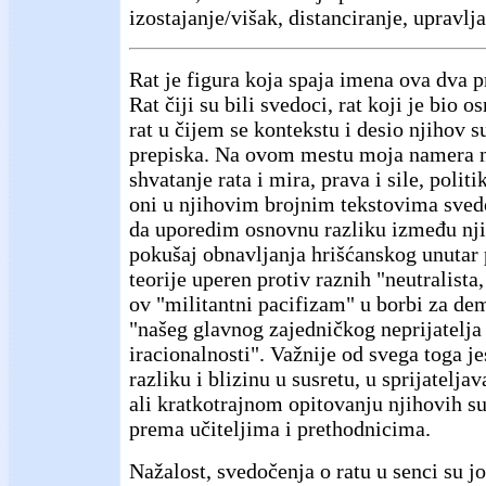
izostajanje/višak, distanciranje, upravlj
Rat je figura koja spaja imena ova dva pr
Rat čiji su bili svedoci, rat koji je bio 
rat u čijem se kontekstu i desio njihov s
prepiska. Na ovom mestu moja namera n
shvatanje rata i mira, prava i sile, politi
oni u njihovim brojnim tekstovima svedoč
da uporedim osnovnu razliku između nji
pokušaj obnavljanja hrišćanskog unutar 
teorije uperen protiv raznih "neutralista,
ov "militantni pacifizam" u borbi za dem
"našeg glavnog zajedničkog neprijatelja
iracionalnosti". Važnije od svega toga je
razliku i blizinu u susretu, u sprijatelj
ali kratkotrajnom opitovanju njihovih s
prema učiteljima i prethodnicima.
Nažalost, svedočenja o ratu u senci su j