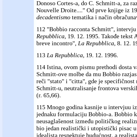
Donoso Cortes-a, do C. Schmitt-a, za ra
Nouvelle Droite...." Od prve knjige iz 1
decadentismo
tematika i način obračunav
112 "Bobbio racconta Schmitt", intervju
Repubblica
, 19. 12. 1995. Takođe tekst
breve incontro",
La Repubblica
, 8. 12. 1
113
La Repubblica
, 19. 12. 1996.
114 Istina, ovom pismu prethodi dosta v
Schmitt-ove molbe da mu Bobbio razjasn
reči "stato" i "citta", gde je specifičnost
Schmitt-u, neutralisanje frontova verski
(r. 65,66).
115 Mnogo godina kasnije u intervjuu i
jednaku formulaciju Bobbio-a. Bobbio k
neusaglašenost između političkog realiz
bio jedan realistički i utopistički pisac u
idealista respektuje budućnost, a realista