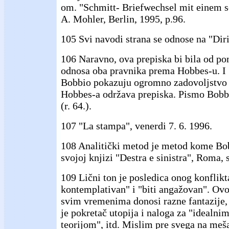
om. "Schmitt- Briefwechsel mit einem s
A. Mohler, Berlin, 1995, p.96.
105 Svi navodi strana se odnose na "Dirit
106 Naravno, ova prepiska bi bila od po
odnosa oba pravnika prema Hobbes-u. I 
Bobbio pokazuju ogromno zadovoljstvo 
Hobbes-a održava prepiska. Pismo Bobbi
(r. 64.).
107 "La stampa", venerdi 7. 6. 1996.
108 Analitički metod je metod kome Bob
svojoj knjizi "Destra e sinistra", Roma, 
109 Lični ton je posledica onog konflikt
kontemplativan" i "biti angažovan". Ovo
svim vremenima donosi razne fantazije, 
je pokretač utopija i naloga za "idealni
teorijom", itd. Mislim pre svega na meš