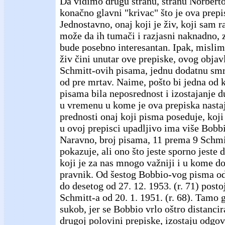
Da vidimo drugu stranu, stranu Norberto
konačno glavni "krivac" što je ova prepi
Jednostavno, onaj koji je živ, koji sam 
može da ih tumači i razjasni naknadno, z
bude posebno interesantan. Ipak, mislim 
živ čini unutar ove prepiske, ovog objavl
Schmitt-ovih pisama, jednu dodatnu smr
od pre mrtav. Naime, pošto bi jedna od k
pisama bila neposrednost i izostajanje d
u vremenu u kome je ova prepiska nastaj
prednosti onaj koji pisma poseduje, koji 
u ovoj prepisci upadljivo ima više Bobb
Naravno, broj pisama, 11 prema 9 Schmi
pokazuje, ali ono što jeste sporno jeste 
koji je za nas mnogo važniji i u kome do
pravnik. Od šestog Bobbio-vog pisma od 
do desetog od 27. 12. 1953. (r. 71) post
Schmitt-a od 20. 1. 1951. (r. 68). Tamo 
sukob, jer se Bobbio vrlo oštro distanci
drugoj polovini prepiske, izostaju odg