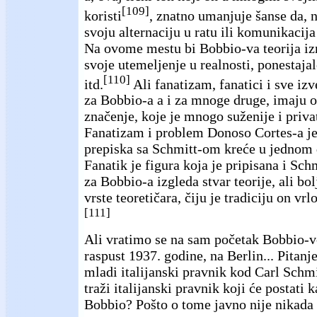
[109]
koristi
, znatno umanjuje šanse da, 
svoju alternaciju u ratu ili komunikacij
Na ovome mestu bi Bobbio-va teorija iz
svoje utemeljenje u realnosti, ponestajal
[110]
itd.
Ali fanatizam, fanatici i sve izv
za Bobbio-a a i za mnoge druge, imaju 
značenje, koje je mnogo suženije i priva
Fanatizam i problem Donoso Cortes-a j
prepiska sa Schmitt-om kreće u jednom
Fanatik je figura koja je pripisana i Sch
za Bobbio-a izgleda stvar teorije, ali bo
vrste teoretičara, čiju je tradiciju on vr
[111]
Ali vratimo se na sam početak Bobbio-ve
raspust 1937. godine, na Berlin... Pitanje
mladi italijanski pravnik kod Carl Schmit
traži italijanski pravnik koji će postati 
Bobbio? Pošto o tome javno nije nikada 