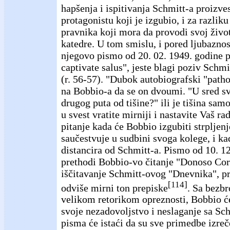
hapšenja i ispitivanja Schmitt-a proizve
protagonistu koji je izgubio, i za razlik
pravnika koji mora da provodi svoj život 
katedre. U tom smislu, i pored ljubaznos
njegovo pismo od 20. 02. 1949. godine p
captivate salus", jeste blagi poziv Schm
(r. 56-57). "Dubok autobiografski "patho
na Bobbio-a da se on dvoumi. "U sred svi
drugog puta od tišine?" ili je tišina sam
u svest vratite mirniji i nastavite Vaš ra
pitanje kada će Bobbio izgubiti strpljenj
saučestvuje u sudbini svoga kolege, i ka
distancira od Schmitt-a. Pismo od 10. 1
prethodi Bobbio-vo čitanje "Donoso Cor
iščitavanje Schmitt-ovog "Dnevnika", pr
[114]
odviše mirni ton prepiske
. Sa bezbr
velikom retorikom opreznosti, Bobbio će
svoje nezadovoljstvo i neslaganje sa Sc
pisma će istaći da su sve primedbe izreče