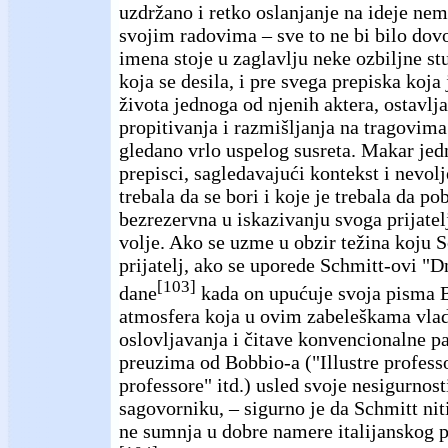
uzdržano i retko oslanjanje na ideje ne
svojim radovima – sve to ne bi bilo dov
imena stoje u zaglavlju neke ozbiljne stu
koja se desila, i pre svega prepiska koja
života jednoga od njenih aktera, ostavl
propitivanja i razmišljanja na tragovima
gledano vrlo uspelog susreta. Makar jed
prepisci, sagledavajući kontekst i nevolj
trebala da se bori i koje je trebala da pob
bezrezervna u iskazivanju svoga prijatel
volje. Ako se uzme u obzir težina koju S
prijatelj, ako se uporede Schmitt-ovi "D
[103]
dane
kada on upućuje svoja pisma B
atmosfera koja u ovim zabeleškama vla
oslovljavanja i čitave konvencionalne p
preuzima od Bobbio-a ("Illustre profess
professore" itd.) usled svoje nesigurnost
sagovorniku, – sigurno je da Schmitt ni
ne sumnja u dobre namere italijanskog pr