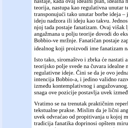
nastaje, kada ovaj idealni plan, idealna 
teorija, nastupa kao regulativna unutar t
transponujući tako unutar borbe ideja – 
ideju nadzora ili ideju kao takvu. Jedno
njoj tada postaje fanatizam. Ovaj višak 
angažmana u polju teorije dovodi do ek
Bobbio-ve mržnje. Fanatičan postaje z
idealnog koji proizvodi ime fanatizam n
Isto tako, siromaštvo i zbrka će nastati 
teorijsko polje svede na čuvara idealne 
regulativne ideje. Čini se da je ovo jed
intencija Bobbio-a, i jedino validno razr
između kontemplativnog i angažovanog. 
snaga ove pozicije postavlja uvek izmeđ
Vratimo se na trenutak praktičnim repe
tekstualne prakse. Mislim da je lični 
uvek odvraćao od propitivanja u kojoj m
tradicija fanatika doprinosi opštem miru