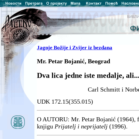
Jagnje Božije i Zvijer iz bezdana
Mr. Petar Bojanić, Beograd
Dva lica jedne iste medalje, ali..
Carl Schmitt i Norb
UDK 172.15(355.015)
O AUTORU: Mr. Petar Bojanić (1964), fi
knjigu
Prijatelj i neprijatelj
(1996).