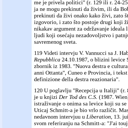
me je privela politici" (r. 129 ili r. 24-2
ja ne mogu prekinuti da živim, ili da Bo
prekinuti da živi onako kako živi, zato š
izgovorio, i zato što postoje drugi koji ž
nikakav argument za održavanje ideala le
ljudi koji osećaju nezadovoljstvo i patn
savremenog sveta.
119 Videti intervju V. Vannucci sa J. 
Repubblica
24.10.1987, o blizini levice
zbornik iz 1983. "Nuova destra e cultura
anni Ottanta", Cuneo e Provincia, i teks
definizione della destra reazionaria".
120 U poglavlju "Recepcija u Italiji" (r
je u knjizi
Der Tod des C.S.
(1987. Wien
istraživanje o onima sa levice koji su s
Uticaj Schmitt-a je bio vrlo različit. M
nedavnom intervjuu u
Liberation,
13. ju
svom referiranju na Schmitt-a: "J'ai touj