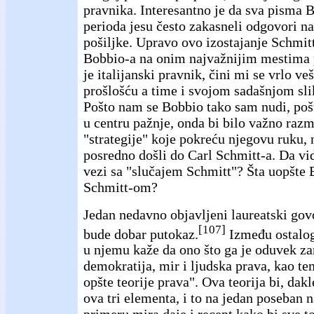
pravnika. Interesantno je da sva pisma 
perioda jesu često zakasneli odgovori n
pošiljke. Upravo ovo izostajanje Schmitt
Bobbio-a na onim najvažnijim mestima 
je italijanski pravnik, čini mi se vrlo v
prošlošću a time i svojom sadašnjom sli
Pošto nam se Bobbio tako sam nudi, pošt
u centru pažnje, onda bi bilo važno razma
"strategije" koje pokreću njegovu ruku, n
posredno došli do Carl Schmitt-a. Da vid
vezi sa "slučajem Schmitt"? Šta uopšte
Schmitt-om?
Jedan nedavno objavljeni laureatski go
[107]
bude dobar putokaz.
Između ostalog,
u njemu kaže da ono što ga je oduvek z
demokratija, mir i ljudska prava, kao te
opšte teorije prava". Ova teorija bi, dakl
ova tri elementa, i to na jedan poseban 