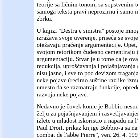
teorije sa ličnim tonom, sa sopstvenim t
samoga teksta pravi neprozirnu i samo 
zbrku.
U knjizi "Destra e sinistra" postoje mn
izražava svoje uverenje, priseća se svoje
otežavaju praćenje argumentacije. Opet,
svojom retorikom čudesno cementiraju i
argumentaciju. Stvar je u tome da je ov
redukcija, uprošćavanja i pojašnjavanja 
nisu jasne, i sve to pod devizom traganja
neke pojave (recimo suštine razlike izme
umesto da se razmatraju funkcije, oprede
razvoja neke pojave.
Nedavno je čovek kome je Bobbio nesum
želju za pojašnjavanjem i rasvetljavanj
izlete u mladost iskoristio u napadu na l
Paul Droit, prikaz knjige Bobbio-a sa 
combat de l'abbe Pierre", ven. 26. 4. 199