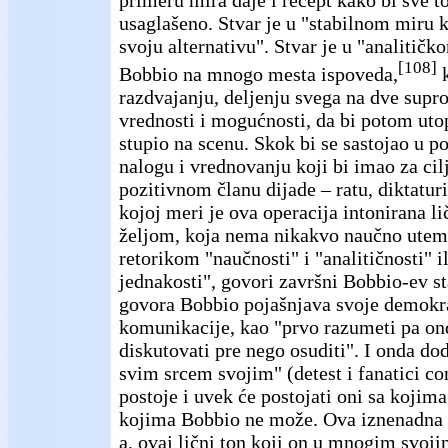
primeru mira daje i recept kako bi sve 
usaglašeno. Stvar je u "stabilnom miru k
svoju alternativu". Stvar je u "analitič
[108]
Bobbio na mnogo mesta ispoveda,
k
razdvajanju, deljenju svega na dve supr
vrednosti i mogućnosti, da bi potom utop
stupio na scenu. Skok bi se sastojao u 
nalogu i vrednovanju koji bi imao za cilj
pozitivnom članu dijade – ratu, diktaturi,
kojoj meri je ova operacija intonirana 
željom, koja nema nikakvo naučno utemel
retorikom "naučnosti" i "analitičnosti" i
jednakosti", govori završni Bobbio-ev s
govora Bobbio pojašnjava svoje demokr
komunikacije, kao "prvo razumeti pa ond
diskutovati pre nego osuditi". I onda do
svim srcem svojim" (detest i fanatici co
postoje i uvek će postojati oni sa kojim
kojima Bobbio ne može. Ova iznenadna 
a, ovaj lični ton koji on u mnogim svoj