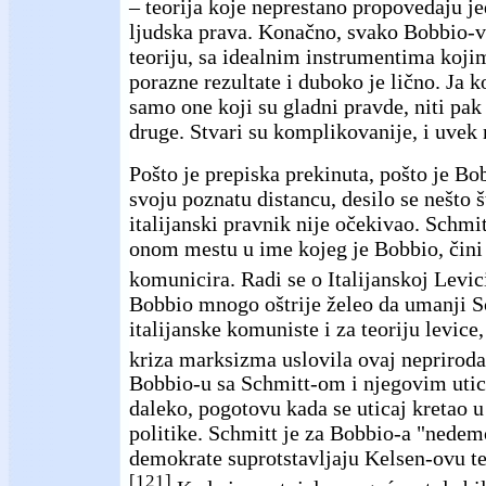
– teorija koje neprestano propovedaju je
ljudska prava. Konačno, svako Bobbio-v
teoriju, sa idealnim instrumentima kojim
porazne rezultate i duboko je lično. Ja
samo one koji su gladni pravde, niti pa
druge. Stvari su komplikovanije, i uvek 
Pošto je prepiska prekinuta, pošto je Bo
svoju poznatu distancu, desilo se nešto 
italijanski pravnik nije očekivao. Schmi
onom mestu u ime kojeg je Bobbio, čini s
komunicira. Radi se o Italijanskoj Levic
Bobbio mnogo oštrije želeo da umanji S
italijanske komuniste i za teoriju levice,
kriza marksizma uslovila ovaj nepriroda
Bobbio-u sa Schmitt-om i njegovim utica
daleko, pogotovu kada se uticaj kretao 
politike. Schmitt je za Bobbio-a "nedem
demokrate suprotstavljaju Kelsen-ovu te
[121]