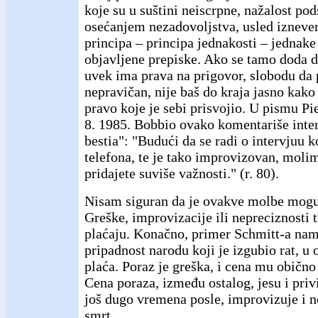
koje su u suštini neiscrpne, nažalost po
osećanjem nezadovoljstva, usled izneve
principa – principa jednakosti – jednake
objavljene prepiske. Ako se tamo doda da
uvek ima prava na prigovor, slobodu da p
nepravičan, nije baš do kraja jasno kako 
pravo koje je sebi prisvojio. U pismu P
8. 1985. Bobbio ovako komentariše inte
bestia": "Budući da se radi o intervjuu k
telefona, te je tako improvizovan, moli
pridajete suviše važnosti." (r. 80).
Nisam siguran da je ovakve molbe mogu
Greške, improvizacije ili nepreciznosti 
plaćaju. Konačno, primer Schmitt-a nam
pripadnost narodu koji je izgubio rat, u
plaća. Poraz je greška, i cena mu obično
Cena poraza, između ostalog, jesu i priv
još dugo vremena posle, improvizuje i n
smrt.