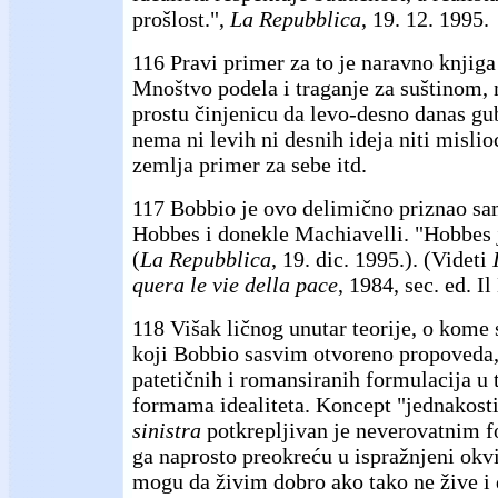
prošlost.",
La Repubblica
, 19. 12. 1995.
116 Pravi primer za to je naravno knjig
Mnoštvo podela i traganje za suštinom, 
prostu činjenicu da levo-desno danas gub
nema ni levih ni desnih ideja niti mislio
zemlja primer za sebe itd.
117 Bobbio je ovo delimično priznao sam
Hobbes i donekle Machiavelli. "Hobbes j
(
La Repubblica
, 19. dic. 1995.). (Videti
quera le vie della pace
, 1984, sec. ed. I
118 Višak ličnog unutar teorije, o kome
koji Bobbio sasvim otvoreno propoveda,
patetičnih i romansiranih formulacija u 
formama idealiteta. Koncept "jednakosti
sinistra
potkrepljivan je neverovatnim 
ga naprosto preokreću u ispražnjeni okvi
mogu da živim dobro ako tako ne žive i 