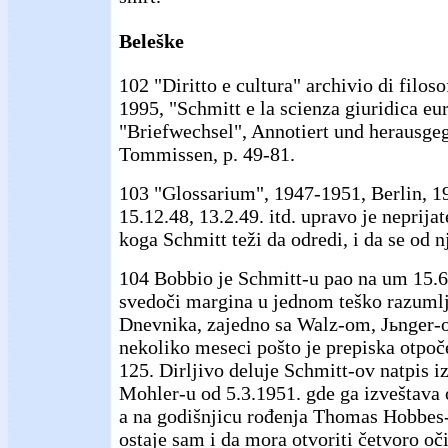
Beleške
102 "Diritto e cultura" archivio di filoso
1995, "Schmitt e la scienza giuridica eu
"Briefwechsel", Annotiert und herausge
Tommissen, p. 49-81.
103 "Glossarium", 1947-1951, Berlin, 1
15.12.48, 13.2.49. itd. upravo je neprijat
koga Schmitt teži da odredi, i da se od n
104 Bobbio je Schmitt-u pao na um 15.6
svedoči margina u jednom teško razum
Dnevnika, zajedno sa Walz-om, Jьnger-
nekoliko meseci pošto je prepiska otpoč
125. Dirljivo deluje Schmitt-ov natpis 
Mohler-u od 5.3.1951. gde ga izveštava
a na godišnjicu rođenja Thomas Hobbes-
ostaje sam i da mora otvoriti četvoro oč