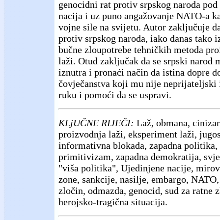
genocidni rat protiv srpskog naroda pod
nacija i uz puno angažovanje NATO-a k
vojne sile na svijetu. Autor zaključuje da
protiv srpskog naroda, iako danas tako i
bučne zloupotrebe tehničkih metoda pro
laži. Otud zaključak da se srpski narod 
iznutra i pronaći način da istina dopre d
čovječanstva koji mu nije neprijateljski 
ruku i pomoći da se uspravi.
KLjUČNE RIJEČI:
Laž, obmana, cinizam
proizvodnja laži, eksperiment laži, jugo
informativna blokada, zapadna politika, 
primitivizam, zapadna demokratija, svje
"viša politika", Ujedinjene nacije, miro
zone, sankcije, nasilje, embargo, NATO,
zločin, odmazda, genocid, sud za ratne z
herojsko-tragična situacija.