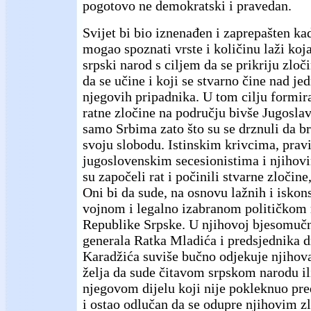
pogotovo ne demokratski i pravedan.
Svijet bi bio iznenađen i zaprepašten ka
mogao spoznati vrste i količinu laži koja
srpski narod s ciljem da se prikriju zloči
da se učine i koji se stvarno čine nad j
njegovih pripadnika. U tom cilju formira
ratne zločine na području bivše Jugoslavi
samo Srbima zato što su se drznuli da br
svoju slobodu. Istinskim krivcima, prav
jugoslovenskim secesionistima i njihovi
su započeli rat i počinili stvarne zločine
Oni bi da sude, na osnovu lažnih i iskon
vojnom i legalno izabranom političkom
Republike Srpske. U njihovoj bjesomučn
generala Ratka Mladića i predsjednika 
Karadžića suviše bučno odjekuje njihov
želja da sude čitavom srpskom narodu i
njegovom dijelu koji nije pokleknuo pr
i ostao odlučan da se odupre njihovim 