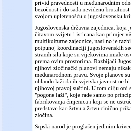
privid pravednosti u međunarodnim odn
bezočnost i do sada neviđenu brutalnost
svojom upletenošću u jugoslovensku kri
Jugoslovenska državna zajednica, koja j
čitavom svijetu i isticana kao primjer v
multikulturne zajednice, nasilno je razbi
potpunoj koordinaciji jugoslovenskih sec
stranih sila koje su vijekovima imale o
prema ovim prostorima. Razbijači Jugosl
njihovi zločinački planovi nemaju nika
međunarodnom pravu. Svoje planove su 
oblandu laži da ih svjetska javnost ne b
njihovoj pravoj suštini. U tom cilju oni 
"pogone laži", koje rade samo po princip
fabrikovanja činjenica i koji se ne ustru
predstave kao žrtvu a žrtvu cinično prik
zločina.
Srpski narod je proglašen jedinim krivce