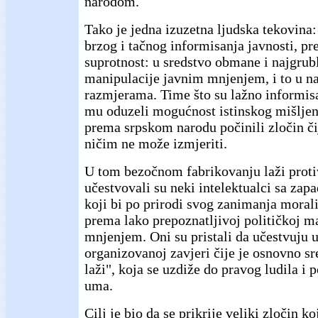
narodom.
Tako je jedna izuzetna ljudska tekovina
brzog i tačnog informisanja javnosti, pr
suprotnost: u sredstvo obmane i najgrubl
manipulacije javnim mnjenjem, i to u 
razmjerama. Time što su lažno informisa
mu oduzeli mogućnost istinskog mišljenj
prema srpskom narodu počinili zločin či
ničim ne može izmjeriti.
U tom bezočnom fabrikovanju laži proti
učestvovali su neki intelektualci sa zapa
koji bi po prirodi svog zanimanja morali
prema lako prepoznatljivoj političkoj m
mnjenjem. Oni su pristali da učestvuju 
organizovanoj zavjeri čije je osnovno s
laži", koja se uzdiže do pravog ludila i
uma.
Cilj je bio da se prikrije veliki zločin k