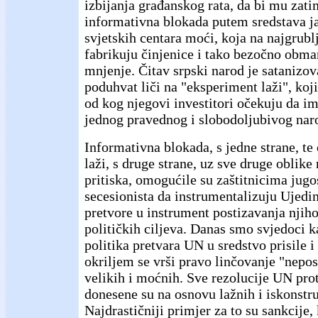
izbijanja građanskog rata, da bi mu zat
informativna blokada putem sredstava j
svjetskih centara moći, koja na najgrublj
fabrikuju činjenice i tako bezočno obma
mnjenje. Čitav srpski narod je satanizov
poduhvat liči na "eksperiment laži", koji
od kog njegovi investitori očekuju da im
jednog pravednog i slobodoljubivog nar
Informativna blokada, s jedne strane, t
laži, s druge strane, uz sve druge oblike
pritiska, omogućile su zaštitnicima jug
secesionista da instrumentalizuju Ujedin
pretvore u instrument postizavanja njih
političkih ciljeva. Danas smo svjedoci k
politika pretvara UN u sredstvo prisile i
okriljem se vrši pravo linčovanje "nepos
velikih i moćnih. Sve rezolucije UN pro
donesene su na osnovu lažnih i iskonstru
Najdrastičniji primjer za to su sankcije,