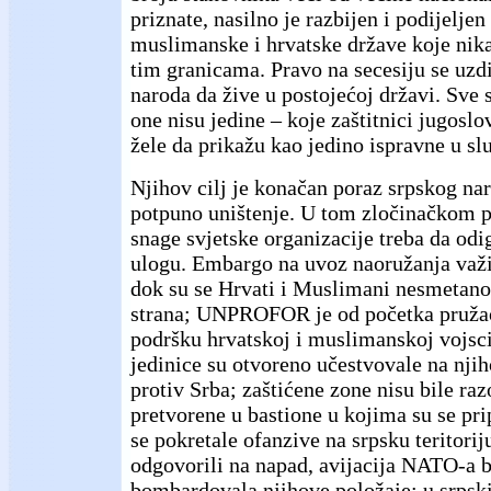
priznate, nasilno je razbijen i podijelje
muslimanske i hrvatske države koje nika
tim granicama. Pravo na secesiju se uzd
naroda da žive u postojećoj državi. Sve 
one nisu jedine – koje zaštitnici jugoslo
žele da prikažu kao jedino ispravne u sl
Njihov cilj je konačan poraz srpskog na
potpuno uništenje. U tom zločinačkom 
snage svjetske organizacije treba da odi
ulogu. Embargo na uvoz naoružanja važi
dok su se Hrvati i Muslimani nesmetano
strana; UNPROFOR je od početka pružao
podršku hrvatskoj i muslimanskoj vojsci
jedinice su otvoreno učestvovale na njih
protiv Srba; zaštićene zone nisu bile ra
pretvorene u bastione u kojima su se pri
se pokretale ofanzive na srpsku teritoriju
odgovorili na napad, avijacija NATO-a b
bombardovala njihove položaje; u srps