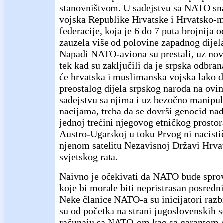
stanovništvom. U sadejstvu sa NATO s
vojska Republike Hrvatske i Hrvatsko-
federacije, koja je 6 do 7 puta brojnija o
zauzela više od polovine zapadnog dijel
Napadi NATO-aviona su prestali, uz nove
tek kad su zaključili da je srpska odbran
će hrvatska i muslimanska vojska lako d
preostalog dijela srpskog naroda na ov
sadejstvu sa njima i uz bezočno manipu
nacijama, treba da se dovrši genocid n
jednoj trećini njegovog etničkog prostora
Austro-Ugarskoj u toku Prvog ni nacist
njenom satelitu Nezavisnoj Državi Hrva
svjetskog rata.
Naivno je očekivati da NATO bude spro
koje bi morale biti nepristrasan posred
Neke članice NATO-a su inicijatori razbi
su od početka na strani jugoslovenskih s
računaju sa NATO-om kao sa garantom o