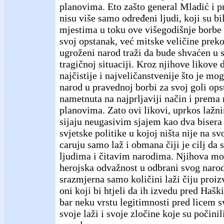
planovima. Eto zašto general Mladić i p
nisu više samo određeni ljudi, koji su b
mjestima u toku ove višegodišnje borbe
svoj opstanak, već mitske veličine preko
ugroženi narod traži da bude shvaćen u 
tragičnoj situaciji. Kroz njihove likove
najčistije i najveličanstvenije što je m
narod u pravednoj borbi za svoj goli ops
nametnuta na najprljaviji način i prem
planovima. Zato ovi likovi, uprkos laž
sijaju neugasivim sjajem kao dva bisera 
svjetske politike u kojoj ništa nije na sv
caruju samo laž i obmana čiji je cilj da 
ljudima i čitavim narodima. Njihova mor
herojska odvažnost u odbrani svog naro
srazmjerna samo količini laži čiju proiz
oni koji bi htjeli da ih izvedu pred Hašk
bar neku vrstu legitimnosti pred licem s
svoje laži i svoje zločine koje su počini