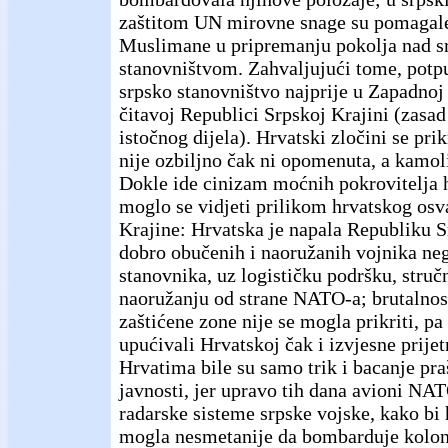
zaštitom UN mirovne snage su pomagale
Muslimane u pripremanju pokolja nad s
stanovništvom. Zahvaljujući tome, potp
srpsko stanovništvo najprije u Zapadnoj
čitavoj Republici Srpskoj Krajini (zasa
istočnog dijela). Hrvatski zločini se pri
nije ozbiljno čak ni opomenuta, a kamol
Dokle ide cinizam moćnih pokrovitelja 
moglo se vidjeti prilikom hrvatskog osv
Krajine: Hrvatska je napala Republiku S
dobro obučenih i naoružanih vojnika neg
stanovnika, uz logističku podršku, stru
naoružanju od strane NATO-a; brutalnost
zaštićene zone nije se mogla prikriti, p
upućivali Hrvatskoj čak i izvjesne prijetn
Hrvatima bile su samo trik i bacanje pra
javnosti, jer upravo tih dana avioni N
radarske sisteme srpske vojske, kako bi
mogla nesmetanije da bombarduje kolone