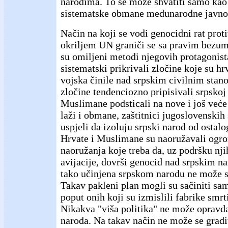
narodima. To se može shvatiti samo kao 
sistematske obmane međunarodne javnos
Način na koji se vodi genocidni rat prot
okriljem UN graniči se sa pravim bezu
su omiljeni metodi njegovih protagonist
sistematski prikrivali zločine koje su h
vojska činile nad srpskim civilnim stan
zločine tendenciozno pripisivali srpskoj 
Muslimane podsticali na nove i još već
laži i obmane, zaštitnici jugoslovenskih 
uspjeli da izoluju srpski narod od ostalog
Hrvate i Muslimane su naoružavali og
naoružanja koje treba da, uz podršku n
avijacije, dovrši genocid nad srpskim 
tako učinjena srpskom narodu ne može se
Takav pakleni plan mogli su sačiniti s
poput onih koji su izmislili fabrike smrt
Nikakva "viša politika" ne može opravdat
naroda. Na takav način ne može se gradi