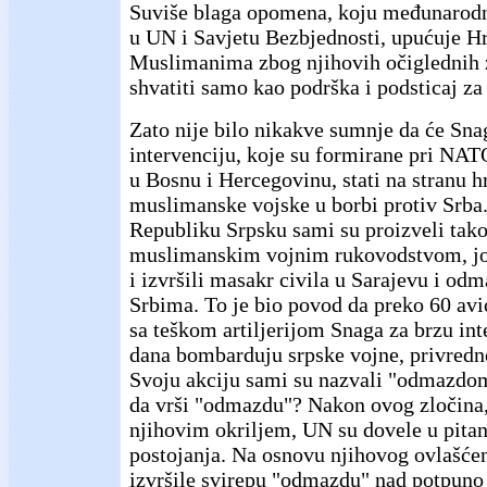
Suviše blaga opomena, koju međunarodn
u UN i Savjetu Bezbjednosti, upućuje H
Muslimanima zbog njihovih očiglednih 
shvatiti samo kao podrška i podsticaj za
Zato nije bilo nikakve sumnje da će Sna
intervenciju, koje su formirane pri NA
u Bosnu i Hercegovinu, stati na stranu h
muslimanske vojske u borbi protiv Srba
Republiku Srpsku sami su proizveli tako 
muslimanskim vojnim rukovodstvom, jo
i izvršili masakr civila u Sarajevu i odm
Srbima. To je bio povod da preko 60 av
sa teškom artiljerijom Snaga za brzu int
dana bombarduju srpske vojne, privredne 
Svoju akciju sami su nazvali "odmazdom
da vrši "odmazdu"? Nakon ovog zločina
njihovim okriljem, UN su dovele u pitan
postojanja. Na osnovu njihovog ovlašć
izvršile svirepu "odmazdu" nad potpun