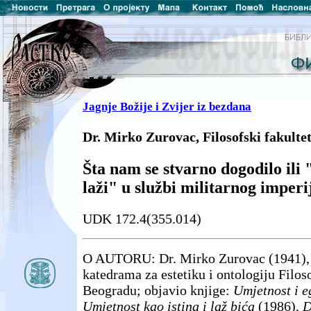
Jagnje Božije i Zvijer iz bezdana
Dr. Mirko Zurovac, Filosofski fakulte
Šta nam se stvarno dogodilo ili
laži" u službi militarnog imper
UDK 172.4(355.014)
O AUTORU: Dr. Mirko Zurovac (1941), 
katedrama za estetiku i ontologiju Filos
Beogradu; objavio knjige:
Umjetnost i e
Umjetnost kao istina i laž bića
(1986),
D