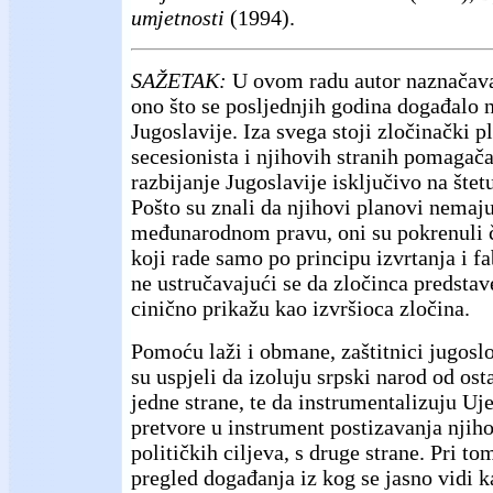
umjetnosti
(1994).
SAŽETAK:
U ovom radu autor naznačav
ono što se posljednjih godina događalo 
Jugoslavije. Iza svega stoji zločinački 
secesionista i njihovih stranih pomagača č
razbijanje Jugoslavije isključivo na štet
Pošto su znali da njihovi planovi nemaj
međunarodnom pravu, oni su pokrenuli č
koji rade samo po principu izvrtanja i f
ne ustručavajući se da zločinca predstav
cinično prikažu kao izvršioca zločina.
Pomoću laži i obmane, zaštitnici jugosl
su uspjeli da izoluju srpski narod od osta
jedne strane, te da instrumentalizuju Uje
pretvore u instrument postizavanja njih
političkih ciljeva, s druge strane. Pri to
pregled događanja iz kog se jasno vidi 