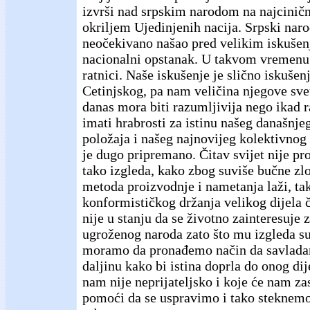
izvrši nad srpskim narodom na najciničn
okriljem Ujedinjenih nacija. Srpski naro
neočekivano našao pred velikim iskušenj
nacionalni opstanak. U takvom vremenu 
ratnici. Naše iskušenje je slično iskušen
Cetinjskog, pa nam veličina njegove sve
danas mora biti razumljivija nego ikad 
imati hrabrosti za istinu našeg današnj
položaja i našeg najnovijeg kolektivnog
je dugo pripremano. Čitav svijet nije pro
tako izgleda, kako zbog suviše bučne zl
metoda proizvodnje i nametanja laži, ta
konformističkog držanja velikog dijela 
nije u stanju da se životno zainteresuje
ugroženog naroda zato što mu izgleda su
moramo da pronađemo način da savlada
daljinu kako bi istina doprla do onog di
nam nije neprijateljsko i koje će nam za
pomoći da se uspravimo i tako steknemo