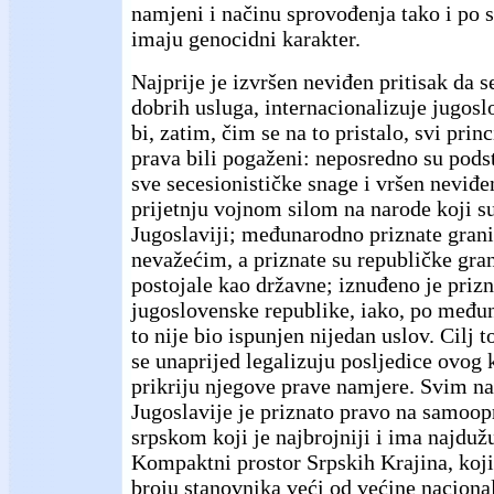
namjeni i načinu sprovođenja tako i po 
imaju genocidni karakter.
Najprije je izvršen neviđen pritisak da s
dobrih usluga, internacionalizuje jugosl
bi, zatim, čim se na to pristalo, svi pr
prava bili pogaženi: neposredno su pod
sve secesionističke snage i vršen neviđen
prijetnju vojnom silom na narode koji su
Jugoslaviji; međunarodno priznate grani
nevažećim, a priznate su republičke gran
postojale kao državne; iznuđeno je prizn
jugoslovenske republike, iako, po među
to nije bio ispunjen nijedan uslov. Cilj t
se unaprijed legalizuju posljedice ovog 
prikriju njegove prave namjere. Svim n
Jugoslavije je priznato pravo na samoop
srpskom koji je najbrojniji i ima najduž
Kompaktni prostor Srpskih Krajina, koji j
broju stanovnika veći od većine naciona