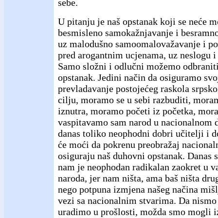
sebe.
U pitanju je naš opstanak koji se neće m
besmisleno samokažnjavanje i besramno
uz malodušno samoomalovažavanje i po
pred arogantnim ucjenama, uz neslogu i 
Samo složni i odlučni možemo odbraniti
opstanak. Jedini način da osiguramo svo
prevladavanje postojećeg raskola srpsk
cilju, moramo se u sebi razbuditi, mora
iznutra, moramo početi iz početka, mor
vaspitavamo sam narod u nacionalnom 
danas toliko neophodni dobri učitelji i d
će moći da pokrenu preobražaj nacionalne
osiguraju naš duhovni opstanak. Danas st
nam je neophodan radikalan zaokret u va
naroda, jer nam ništa, ama baš ništa dr
nego potpuna izmjena našeg načina mišl
vezi sa nacionalnim stvarima. Da nismo 
uradimo u prošlosti, možda smo mogli i