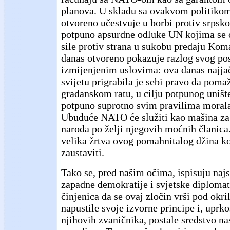
planova. U skladu sa ovakvom politikom
otvoreno učestvuje u borbi protiv srpsk
potpuno apsurdne odluke UN kojima se o
sile protiv strana u sukobu predaju K
danas otvoreno pokazuje razlog svog pos
izmijenjenim uslovima: ova danas najjač
svijetu prigrabila je sebi pravo da poma
građanskom ratu, u cilju potpunog uništen
potpuno suprotno svim pravilima morala
Ubuduće NATO će služiti kao mašina za u
naroda po želji njegovih moćnih članica.
velika žrtva ovog pomahnitalog džina ko
zaustaviti.
Tako se, pred našim očima, ispisuju naj
zapadne demokratije i svjetske diplomat
činjenica da se ovaj zločin vrši pod ok
napustile svoje izvorne principe i, upr
njihovih zvaničnika, postale sredstvo na