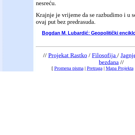
nesreću.
Krajnje je vrijeme da se razbudimo i u 
ovaj put bez predrasuda.
Bogdan M. Lubardić: Geopolitički encikl
//
Projekat Rastko
/
Filosofija
/
Jagnje
bezdana
//
[
Promena pisma
|
Pretraga
|
Mapa Projekta