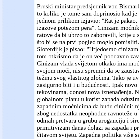
Pruski ministar predsjednik von Bismark
to koliko je tome sam doprinosio kad je
jednom prilikom izjavio: "Rat je pakao,
izazove potezom pera". Cinizam moćnik
ratove da bi ubrzo to zaboravili, krije 
što bi se na prvi pogled moglo pomisliti
Sloterdijk je pisao: "Htjedosmo cinizam 
tom otkrismo da je on već poodavno za
Cinizam vlada svijetom otkako ima moćn
svojom moći, nisu spremni da se zaustav
težinu svog vlastitog zločina. Tako je uv
zasigurno biti i u budućnosti. Ipak novo
tekovinama, donosi nova iznenađenja. N
globalnom planu u korist zapada oduzi
zapadnim moćnicima da budu cinični: nj
zbog nedostatka neophodne ravnoteže u
odmah pretvara u grubu aroganciju i siro
primitivizam danas dolazi sa zapada i pri
čitavom svijetu. Zapadna politika više se