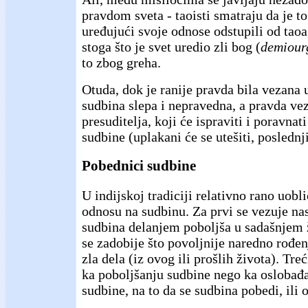
pravdom sveta - taoisti smatraju da je to
uređujući svoje odnose odstupili od taoa,
stoga što je svet uredio zli bog (
demiour
to zbog greha.
Otuda, dok je ranije pravda bila vezana 
sudbina slepa i nepravedna, a pravda ve
presuditelja, koji će ispraviti i poravna
sudbine (uplakani će se utešiti, poslednji
Pobednici sudbine
U indijskoj tradiciji relativno rano uobli
odnosu na sudbinu. Za prvi se vezuje nas
sudbina delanjem poboljša u sadašnjem ž
se zadobije što povoljnije naredno rođen
zla dela (iz ovog ili prošlih života). Tre
ka poboljšanju sudbine nego ka oslobađa
sudbine, na to da se sudbina pobedi, ili 