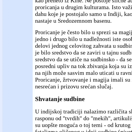
kao preneto iz Kine. Ne postoje slične a
proricanja u drugim kulturama. Isto važi
dahu koje je postojalo samo u Indiji, kao
nastaje u Sredozemnom basenu.
Proricanje je često bilo u sprezi sa magij
jedno i drugo bilo u nadležnosti iste osob
delovi jednog celovitog zahvata u sudbi
je bilo sredstvo da se zaviri u tajnu sud
sredstvo da se utiče na sudbinsko - da se
posredni upliv na tok zbivanja koja su iz
na njih može sasvim malo uticati u ravni
Proricanje, žrtvovanje i magija imali su
nesrećan i prizovu srećan slučaj.
Shvatanje sudbine
U indijskoj tradiciji nalazimo različita 
rasponu od "tvrdih" do "mekih", artikuli
su uopšte moguća o toj temi - od kruto
fatalizma oličenog u ideji sudbine (
niyat