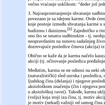
večno vraćanje usklikom: "deder još je
3. Najrasprostranjenije shvatanje sudbine
povezano je sa idejom karme. Ovde ćemo
koje postoje između shvatanja karme u s
[6]
budizmu i đainizmu.
Zajedničko u tim
ono što se smatra sudbinskim - tj. neobja
neopravdanim na osnovu sadašnjeg život
dozrevajuće posledice činova (akcija) iz
Obično se kaže da je karma načelo kauz
akciji (tj. očitovanje posledica pređašnj
Međutim, karma se ne odnosi na neki obj
(naturalistički) sled uzroka i posledica,
ljudskog čina (delanja) i njegove posled
aksiološkom značenju (čin i njegova posl
u aksiološkoj ravni). Takođe, karma ukl
(volju) koja stoji iza čina, tj. motiv akc
je motiv (nekad) važniji od samog čina 