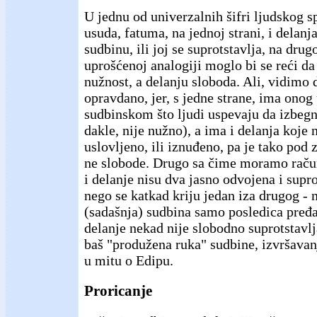
U jednu od univerzalnih šifri ljudskog s
usuda, fatuma, na jednoj strani, i delanj
sudbinu, ili joj se suprotstavlja, na drugo
uprošćenoj analogiji moglo bi se reći d
nužnost, a delanju sloboda. Ali, vidimo 
opravdano, jer, s jedne strane, ima onog 
sudbinskom što ljudi uspevaju da izbegnu
dakle, nije nužno), a ima i delanja koje 
uslovljeno, ili iznuđeno, pa je tako pod
ne slobode. Drugo sa čime moramo račun
i delanje nisu dva jasno odvojena i supro
nego se katkad kriju jedan iza drugog - 
(sadašnja) sudbina samo posledica pređa
delanje nekad nije slobodno suprotstavl
baš "produžena ruka" sudbine, izvršava
u mitu o Edipu.
Proricanje