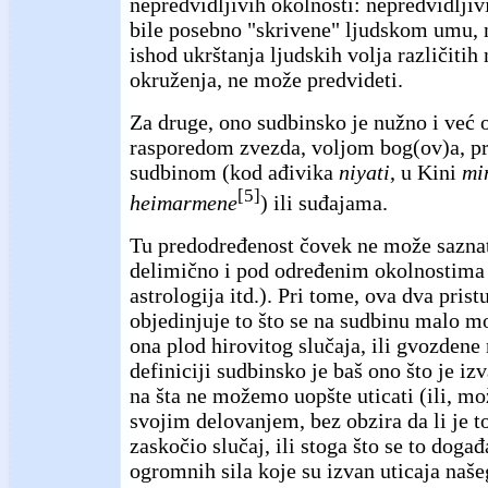
nepredvidljivih okolnosti: nepredvidljivi
bile posebno "skrivene" ljudskom umu, n
ishod ukrštanja ljudskih volja različitih
okruženja, ne može predvideti.
Za druge, ono sudbinsko je nužno i već 
rasporedom zvezda, voljom bog(ov)a, 
sudbinom (kod ađivika
niyati
, u Kini
mi
[5]
heimarmene
) ili suđajama.
Tu predodređenost čovek ne može saznati
delimično i pod određenim okolnostima 
astrologija itd.). Pri tome, ova dva prist
objedinjuje to što se na sudbinu malo mož
ona plod hirovitog slučaja, ili gvozdene
definiciji sudbinsko je baš ono što je iz
na šta ne možemo uopšte uticati (ili, 
svojim delovanjem, bez obzira da li je to
zaskočio slučaj, ili stoga što se to dog
ogromnih sila koje su izvan uticaja naše