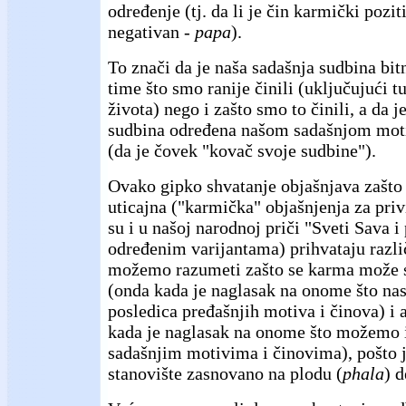
određenje (tj. da li je čin karmički pozit
negativan -
papa
).
To znači da je naša sadašnja sudbina bi
time što smo ranije činili (uključujući tu
života) nego i zašto smo to činili, a da 
sudbina određena našom sadašnjom mot
(da je čovek "kovač svoje sudbine").
Ovako gipko shvatanje objašnjava zašto 
uticajna ("karmička" objašnjenja za pri
su i u našoj narodnoj priči "Sveti Sava i 
određenim varijantama) prihvataju različ
možemo razumeti zašto se karma može shv
(onda kada je naglasak na onome što nas
posledica pređašnjih motiva i činova) i a
kada je naglasak na onome što možemo 
sadašnjim motivima i činovima), pošto j
stanovište zasnovano na plodu (
phala
) d