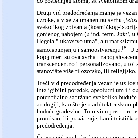
do poslednjeg atoma, sa svekolikom dram
Drugi vid predodređenja manje je vezan 
uzroke, a više za imanentnu svrhu (
telos
svekolikog zbivanja (kosmičkog-istorij
gonjenog nabojem (u ind. term.
šakti
, u
Hegela "lukavstvo uma", a u marksizmu 
[8]
samoispunjenju i samoostvarenju.
U z
kojoj meri su ova svrha i naboj shvaćeni
transcendentno i personalizovano, u toj 
stanovište više filozofsko, ili religijsko.
Treći vid predodređenja vezan je uz idej
inteligibilni poredak, apsolutni um ili d
potencijalno sadržano svekoliko buduće
analogiji, kao što je u arhitektonskom p
buduće građevine. Tom vidu predodređe
promisao, ili proviđenje, kao i teističk
predodređenja.
Četvrti vid predodređenja vezuje se uz i