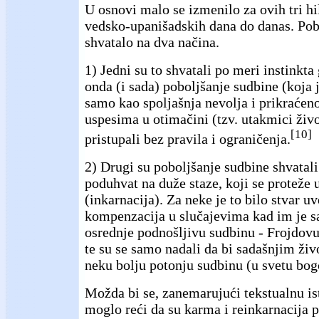
U osnovi malo se izmenilo za ovih tri hi
vedsko-upanišadskih dana do danas. Pob
shvatalo na dva načina.
1) Jedni su to shvatali po meri instinkta
onda (i sada) poboljšanje sudbine (koja 
samo kao spoljašnja nevolja i prikraćeno
uspesima u otimačini (tzv. utakmici živo
[10]
pristupali bez pravila i ograničenja.
2) Drugi su poboljšanje sudbine shvatali 
poduhvat na duže staze, koji se proteže 
(inkarnacija). Za neke je to bilo stvar uv
kompenzacija u slučajevima kad im je sa
osrednje podnošljivu sudbinu - Frojdovu
te su se samo nadali da bi sadašnjim ži
neku bolju potonju sudbinu (u svetu bogov
Možda bi se, zanemarujući tekstualnu isto
moglo reći da su karma i reinkarnacija p