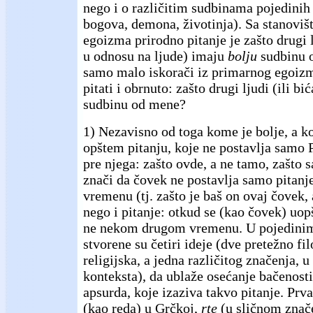
nego i o različitim sudbinama pojedinih v
bogova, demona, životinja). Sa stanoviš
egoizma prirodno pitanje je zašto drugi l
u odnosu na ljude) imaju
bolju
sudbinu 
samo malo iskorači iz primarnog egoiz
pitati i obrnuto: zašto drugi ljudi (ili b
sudbinu od mene?
1) Nezavisno od toga kome je bolje, a ko
opštem pitanju, koje ne postavlja samo 
pre njega: zašto ovde, a ne tamo, zašto s
znači da čovek ne postavlja samo pitanj
vremenu (tj. zašto je baš on ovaj čovek, 
nego i pitanje: otkud se (kao čovek) uop
ne nekom drugom vremenu. U pojedinim
stvorene su četiri ideje (dve pretežno fi
religijska, a jedna različitog značenja, u
konteksta), da ublaže osećanje bačenosti,
apsurda, koje izaziva takvo pitanje. Prva
(kao reda) u Grčkoj,
rte
(u sličnom znače