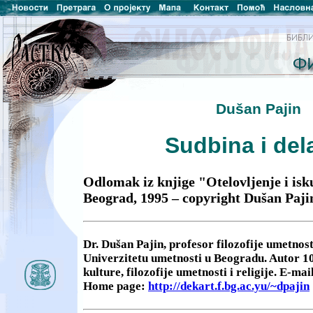
Dušan Pajin
Sudbina i del
Odlomak iz knjige "Otelovljenje i isku
Beograd, 1995 – copyright Dušan Paji
Dr. Dušan Pajin, profesor filozofije umetnosti
Univerzitetu umetnosti u Beogradu. Autor 10 
kulture, filozofije umetnosti i religije. E-mai
Home page:
http://dekart.f.bg.ac.yu/~dpajin