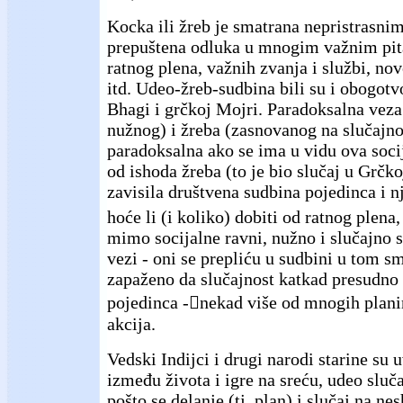
Kocka ili žreb je smatrana nepristrasni
prepuštena odluka u mnogim važnim pit
ratnog plena, važnih zvanja i službi, n
itd. Udeo-žreb-sudbina bili su i obogot
Bhagi i grčkoj Mojri. Paradoksalna veza
nužnog) i žreba (zasnovanog na slučajno
paradoksalna ako se ima u vidu ova socij
od ishoda žreba (to je bio slučaj u Grčkoj
zavisila društvena sudbina pojedinca i 
hoće li (i koliko) dobiti od ratnog plena,
mimo socijalne ravni, nužno i slučajno s
vezi - oni se prepliću u sudbini u tom sm
zapaženo da slučajnost katkad presudno 
pojedinca -nekad više od mnogih plani
akcija.
Vedski Indijci i drugi narodi starine su 
između života i igre na sreću, udeo sluč
pošto se delanje (tj. plan) i slučaj na ne