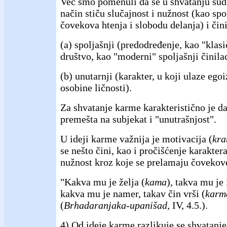
Već smo pomenuli da se u shvatanju sud
način stiču slučajnost i nužnost (kao spo
čovekova htenja i slobodu delanja) i čin
(a) spoljašnji (predodređenje, kao "klasičn
društvo, kao "moderni" spoljašnji činilac
(b) unutarnji (karakter, u koji ulaze egoi
osobine ličnosti).
Za shvatanje karme karakteristično je da
premešta na subjekat i "unutrašnjost".
U ideji karme važnija je motivacija (
kra
se nešto čini, kao i pročišćenje karaktera
nužnost kroz koje se prelamaju čovekove
"Kakva mu je želja (
kama
), takva mu je
kakva mu je namer, takav čin vrši (
karm
(
Brhadaranjaka-upanišad
, IV, 4.5.).
4) Od ideje karme razlikuje se shvatanj