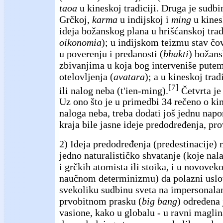
taoa
u kineskoj tradiciji. Druga je sudb
Grčkoj,
karma
u indijskoj i
ming
u kinesk
ideja božanskog plana u hrišćanskoj tradi
oikonomia
); u indijskom teizmu stav čo
u poverenju i predanosti (
bhakti
) božan
zbivanjima u koja bog interveniše putem
otelovljenja (
avatara
); a u kineskoj trad
[7]
ili nalog neba (t'ien-ming).
Četvrta je
Uz ono što je u primedbi 34 rečeno o k
naloga neba, treba dodati još jednu nap
kraja bile jasne ideje predodređenja, pro
2) Ideja predodređenja (predestinacije) 
jedno naturalističko shvatanje (koje nal
i grčkih atomista ili stoika, i u novove
naučnom determinizmu) da polazni uslo
svekoliku sudbinu sveta na impersonala
prvobitnom prasku (
big bang
) određena 
vasione, kako u globalu - u ravni maglina