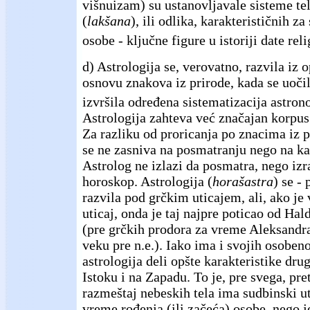
višnuizam) su ustanovljavale sisteme te
(
lakšana
), ili odlika, karakterističnih za
osobe - ključne figure u istoriji date reli
d) Astrologija se, verovatno, razvila iz 
osnovu znakova iz prirode, kada se uočil
izvršila određena sistematizacija astro
Astrologija zahteva već značajan korpus
Za razliku od proricanja po znacima iz p
se ne zasniva na posmatranju nego na ka
Astrolog ne izlazi da posmatra, nego izr
horoskop. Astrologija (
horašastra
) se -
razvila pod grčkim uticajem, ali, ako je 
uticaj, onda je taj najpre poticao od Hal
(pre grčkih prodora za vreme Aleksand
veku pre n.e.). Iako ima i svojih osobeno
astrologija deli opšte karakteristike drug
Istoku i na Zapadu. To je, pre svega, pr
razmeštaj nebeskih tela ima sudbinski u
vreme rođenja (ili začeća) osobe, nego j