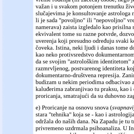
važan i u svakom potonjem trenutku ži
slučajevima je konsultovanje astrologa
li je sada "povoljno" ili "nepovoljno" vr
namerava) zaista izgledalo kao prisilna 
ekvivalent tome su razne potvrde, dozvol
uverenja koji presudno određuju svaki 
čoveka. Istina, neki ljudi i danas tome do
kao neko protivsredstvo dokumentarnom 
da se svojim "astrološkim identitetom" z
razmrvljenog, postvarenog identiteta k
dokumentarno-društvena represija. Zanim
budizam u nekim periodima odbacivao as
kaluđerima zabranjivao tu praksu, kao i 
proricanja, smatrajući da su duhovno za
e) Proricanje na osnovu snova (
svapnavi
stara "tehnika" koja se - kao i astrologija
održala do naših dana. Na Zapadu je tu 
privremeno uzdrmala psihoanaliza. U Ind