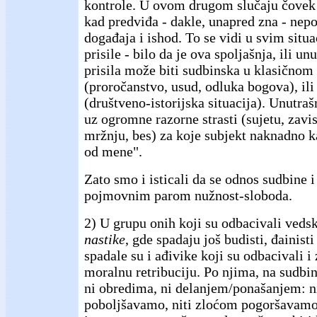
kontrole. U ovom drugom slučaju čovek
kad predviđa - dakle, unapred zna - nep
događaja i ishod. To se vidi u svim situ
prisile - bilo da je ova spoljašnja, ili un
prisila može biti sudbinska u klasičnom
(proročanstvo, usud, odluka bogova), i
(društveno-istorijska situacija). Unutraš
uz ogromne razorne strasti (sujetu, zavi
mržnju, bes) za koje subjekt naknadno ka
od mene".
Zato smo i isticali da se odnos sudbine i
pojmovnim parom nužnost-sloboda.
2) U grupu onih koji su odbacivali vedsku
nastike
, gde spadaju još budisti, đainisti 
spadale su i ađivike koji su odbacivali i
moralnu retribuciju. Po njima, na sudbin
ni obredima, ni delanjem/ponašanjem: n
poboljšavamo, niti zloćom pogoršavamo