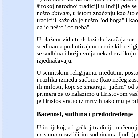
širokoj narodnoj tradiciji u Indiji gde se
nešto
daivam
, u istom značenju kao što 
tradiciji kaže da je nešto "od boga" i ka
da je nešto "od neba".
U blažem vidu tu dolazi do izražaja ono š
sredinama pod uticajem semitskih religi
se sudbina i božja volja nekad razlikuju 
izjednačavaju.
U semitskim religijama, međutim, posto
i razlika između sudbine (kao nečeg zase
ili milosti, koje se smatraju "jačim" od 
primera za to nalazimo u Hristovom vas
je Hristos vratio iz mrtvih iako mu je b
Bačenost, sudbina i predodređenje
U indijskoj, a i grčkoj tradiciji, uočeno 
ne samo o različitim sudbinama ljudi (p