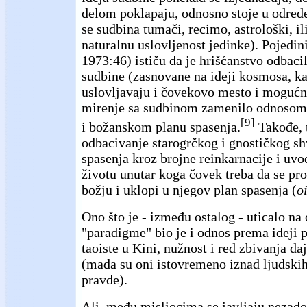
delom poklapaju, odnosno stoje u određ
se sudbina tumači, recimo, astrološki, il
naturalnu uslovljenost jedinke). Pojedini
1973:46) ističu da je hrišćanstvo odbaci
sudbine (zasnovane na ideji kosmosa, ka
uslovljavaju i čovekovo mesto i mogućno
mirenje sa sudbinom zamenilo odnosom
[9]
i božanskom planu spasenja.
Takođe, t
odbacivanje starogrčkog i gnostičkog sh
spasenja kroz brojne reinkarnacije i uv
životu unutar koga čovek treba da se proč
božju i uklopi u njegov plan spasenja (
o
Ono što je - između ostalog - uticalo n
"paradigme" bio je i odnos prema ideji p
taoiste u Kini, nužnost i red zbivanja da
(mada su oni istovremeno iznad ljudskih
pravde).
Ali, među misliocima se javljaju nezado