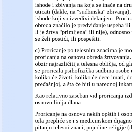
ishode i zbivanja na koja se inače na dr
uticati (dakle, na "sudbinska" zbivanja),
ishode koji su izvedivi delanjem. Proric
obreda značilo je predviđanje uspeha il
li je žrtva "primljena" ili nije), odnosn
se želi postići, ili pospešiti.
c) Proricanje po telesnim znacima je mo
proricanja na osnovu obreda žrtvovanja.
obzir najrazličitija telesna obličja, od g
se proricala psihofizička sudbina osobe 
koliko će živeti, koliko će dece imati, do
pređašnjoj, a šta će biti u narednoj inkar
Kao relativno zaseban vid proricanja izd
osnovu linija dlana.
Proricanje na osnovu nekih opštih i osob
tela prepliće se i s medicinskom dijagn
pitanju telesni znaci, pojedine religije 