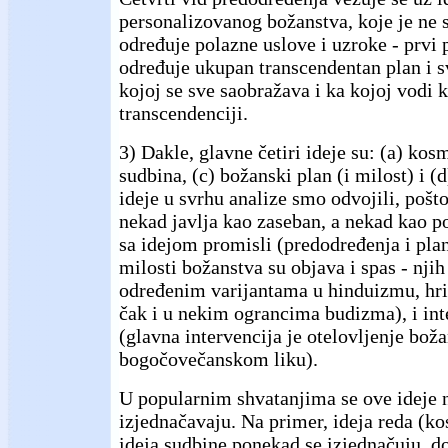
personalizovanog božanstva, koje je ne s
određuje polazne uslove i uzroke - prvi 
određuje ukupan transcendentan plan i s
kojoj se sve saobražava i ka kojoj vodi k
transcendenciji.
3) Dakle, glavne četiri ideje su: (a) kosm
sudbina, (c) božanski plan (i milost) i 
ideje u svrhu analize smo odvojili, pošt
nekad javlja kao zaseban, a nekad kao p
sa idejom promisli (predodređenja i plan
milosti božanstva su objava i spas - njih
određenim varijantama u hinduizmu, hri
čak i u nekim ograncima budizma), i int
(glavna intervencija je otelovljenje bož
bogočovečanskom liku).
U popularnim shvatanjima se ove ideje 
izjednačavaju. Na primer, ideja reda (kos
ideja sudbine ponekad se izjednačuju, d