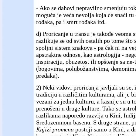
- Ako se dahovi nepravilno smenjuju tok
moguća je veća nevolja koja će snaći tu 
rođaka, pa i smrt rođaka itd.
d) Proricanje u transu je takođe veoma s
razlikuje se od svih ostalih po tome što 
spoljni sistem znakova - pa čak ni na ve
apstraktne odnose, kao astrologija - neg
inspiraciju, obuzetost ili opštenje sa ne
(bogovima, polubožanstvima, demonima
predaka).
2) Neki vidovi proricanja javljali su se, 
tradiciju u različitim kulturama, ali je bi
vezani za jednu kulturu, a kasnije su u 
prenošeni u druge kulture. Tako se astr
razlikama naporedo razvija u Kini, Indij
Sredozemnom basenu. S druge strane, p
Knjizi promena
postoji samo u Kini, a d