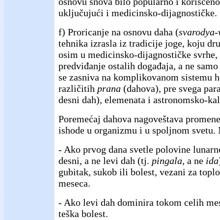
osnovu snova bilo popularno i korišćeno 
uključujući i medicinsko-dijagnostičke.
f) Proricanje na osnovu daha (
svarodya-
tehnika izrasla iz tradicije joge, koju d
osim u medicinsko-dijagnostičke svrhe, 
predviđanje ostalih događaja, a ne samo 
se zasniva na komplikovanom sistemu 
različitih
prana
(dahova), pre svega par
desni dah), elemenata i astronomsko-kal
Poremećaj dahova nagoveštava promene,
ishode u organizmu i u spoljnom svetu.
- Ako prvog dana svetle polovine lunar
desni, a ne levi dah (tj.
pingala
, a ne
ida
gubitak, sukob ili bolest, vezani za topl
meseca.
- Ako levi dah dominira tokom celih me
teška bolest.