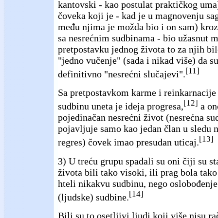
kantovski - kao postulat praktičkog uma
čoveka koji je - kad je u magnovenju sag
među njima je možda bio i on sam) kroz
sa nesrećnim sudbinama - bio užasnut mi
pretpostavku jednog života to za njih bi
"jedno vučenje" (sada i nikad više) da su
[11]
definitivno "nesrećni slučajevi".
Sa pretpostavkom karme i reinkarnacije
[12]
sudbinu uneta je ideja progresa,
a ono
pojedinačan nesrećni život (nesrećna sud
pojavljuje samo kao jedan član u sledu na
[13]
regres) čovek imao presudan uticaj.
3) U treću grupu spadali su oni čiji su s
života bili tako visoki, ili prag bola tako
hteli nikakvu sudbinu, nego oslobođenje 
[14]
(ljudske) sudbine.
Bili su to osetljivi ljudi koji više nisu 