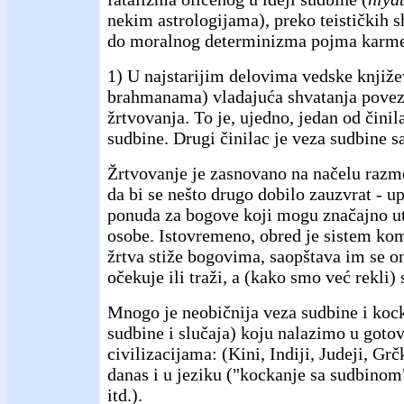
nekim astrologijama), preko teističkih 
do moralnog determinizma pojma karme
1) U najstarijim delovima vedske knjiž
brahmanama) vladajuća shvatanja povez
žrtvovanja. To je, ujedno, jedan od čini
sudbine. Drugi činilac je veza sudbine 
Žrtvovanje je zasnovano na načelu razme
da bi se nešto drugo dobilo zauzvrat - up
ponuda za bogove koji mogu značajno ut
osobe. Istovremeno, obred je sistem ko
žrtva stiže bogovima, saopštava im se on
očekuje ili traži, a (kako smo već rekli) 
Mnogo je neobičnija veza sudbine i kocke
sudbine i slučaja) koju nalazimo u goto
civilizacijama: (Kini, Indiji, Judeji, Grč
danas i u jeziku ("kockanje sa sudbinom"
itd.).