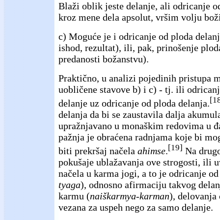
Blaži oblik jeste delanje, ali odricanje o
kroz mene dela apsolut, vršim volju boži
c) Moguće je i odricanje od ploda delanj
ishod, rezultat), ili, pak, prinošenje plod
predanosti božanstvu).
Praktično, u analizi pojedinih pristupa 
uobličene stavove b) i c) - tj. ili odricanj
[1
delanje uz odricanje od ploda delanja.
delanja da bi se zaustavila dalja akumula
upražnjavano u monaškim redovima u đ
pažnja je obraćena radnjama koje bi mog
[19]
biti prekršaj načela
ahimse
.
Na drugo
pokušaje ublažavanja ove strogosti, ili
načela u karma jogi, a to je odricanje od
tyaga
), odnosno afirmaciju takvog delan
karmu (
naiškarmya-karman
), delovanja 
vezana za uspeh nego za samo delanje.