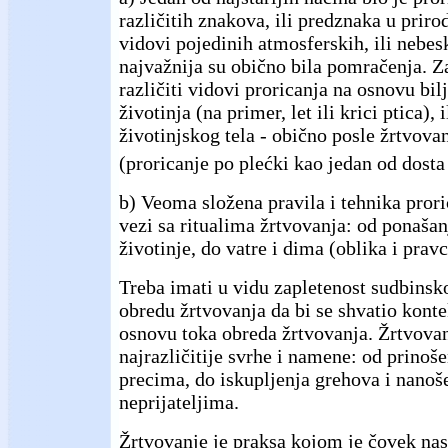
različitih znakova, ili predznaka u priro
vidovi pojedinih atmosferskih, ili nebes
najvažnija su obično bila pomračenja. Z
različiti vidovi proricanja na osnovu bil
životinja (na primer, let ili krici ptica), 
životinjskog tela - obično posle žrtvovan
(proricanje po plećki kao jedan od dosta 
b) Veoma složena pravila i tehnika proric
vezi sa ritualima žrtvovanja: od ponaša
životinje, do vatre i dima (oblika i prav
Treba imati u vidu zapletenost sudbinsk
obredu žrtvovanja da bi se shvatio konte
osnovu toka obreda žrtvovanja. Žrtvovan
najrazličitije svrhe i namene: od prinoš
precima, do iskupljenja grehova i nanoš
neprijateljima.
Žrtvovanje je praksa kojom je čovek nast