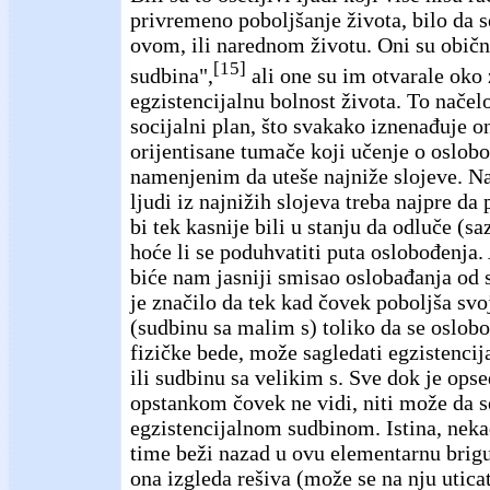
privremeno poboljšanje života, bilo da s
ovom, ili narednom životu. Oni su običn
[15]
sudbina",
ali one su im otvarale oko 
egzistencijalnu bolnost života. To načelo
socijalni plan, što svakako iznenađuje o
orijentisane tumače koji učenje o oslob
namenjenim da uteše najniže slojeve. N
ljudi iz najnižih slojeva treba najpre da
bi tek kasnije bili u stanju da odluče (s
hoće li se poduhvatiti puta oslobođenja
biće nam jasniji smisao oslobađanja od s
je značilo da tek kad čovek poboljša svoj
(sudbinu sa malim s) toliko da se oslob
fizičke bede, može sagledati egzistencij
ili sudbinu sa velikim s. Sve dok je op
opstankom čovek ne vidi, niti može da s
egzistencijalnom sudbinom. Istina, nek
time beži nazad u ovu elementarnu brigu
ona izgleda rešiva (može se na nju utica