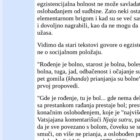
egzistencijalna bolnost ne može savlada
oslobađanjem od sudbine. Zato neki ost
elementarnom brigom i kad su se već sa
i dovoljno nagrabili, kao da ne mogu da
užasa.
Vidimo da stari tekstovi govore o egziste
ne o socijalnom položaju.
"Rođenje je bolno, starost je bolna, boles
bolna, tuga, jad, odbačenost i očajanje su
pet gomila (
khanda
) prianjanja su bolne
prvoj propovedi.
"Gde je rođenje, tu je bol... gde nema de
sa prestankom rađanja prestaje bol; pres
konačnim oslobođenjem, koje je "najviš
Vatsjajana komentarišući
Njaja sutru
, p
da je sve povezano s bolom, čoveku se 
smuči, on više ne prianja, a oslobođen p