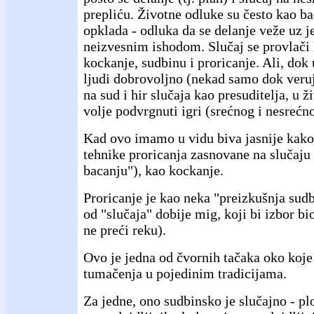
prepliću. Životne odluke su često kao ba
opklada - odluka da se delanje veže uz 
neizvesnim ishodom. Slučaj se provlači k
kockanje, sudbinu i proricanje. Ali, dok 
ljudi dobrovoljno (nekad samo dok veruj
na sud i hir slučaja kao presuditelja, u ž
volje podvrgnuti igri (srećnog i nesrećno
Kad ovo imamo u vidu biva jasnije kako
tehnike proricanja zasnovane na slučaj
bacanju"), kao kockanje.
Proricanje je kao neka "preizkušnja sudb
od "slučaja" dobije mig, koji bi izbor bio 
ne preći reku).
Ovo je jedna od čvornih tačaka oko koje 
tumačenja u pojedinim tradicijama.
Za jedne, ono sudbinsko je slučajno - plo