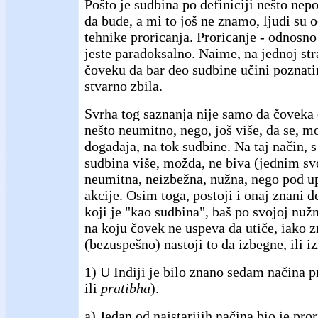
Pošto je sudbina po definiciji nešto nep
da bude, a mi to još ne znamo, ljudi su 
tehnike proricanja. Proricanje - odnosno
jeste paradoksalno. Naime, na jednoj str
čoveku da bar deo sudbine učini poznati
stvarno zbila.
Svrha tog saznanja nije samo da čoveka
nešto neumitno, nego, još više, da se, m
događaja, na tok sudbine. Na taj način, s
sudbina više, možda, ne biva (jednim s
neumitna, neizbežna, nužna, nego pod 
akcije. Osim toga, postoji i onaj znani d
koji je "kao sudbina", baš po svojoj nužn
na koju čovek ne uspeva da utiče, iako z
(bezuspešno) nastoji to da izbegne, ili i
1) U Indiji je bilo znano sedam načina p
ili
pratibha
).
a) Jedan od najstarijih načina bio je pro