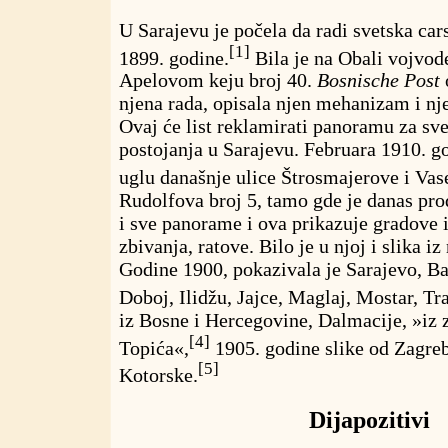
U Sarajevu je počela da radi svetska c
[1]
1899. godine.
Bila je na Obali vojvode
Apelovom keju broj 40.
Bosnische Post
njena rada, opisala njen mehanizam i nj
Ovaj će list reklamirati panoramu za sv
postojanja u Sarajevu. Februara 1910. g
uglu današnje ulice Štrosmajerove i Vas
Rudolfova broj 5, tamo gde je danas pr
i sve panorame i ova prikazuje gradove i
zbivanja, ratove. Bilo je u njoj i slika iz
Godine 1900, pokazivala je Sarajevo, B
Doboj, Ilidžu, Jajce, Maglaj, Mostar, Tr
iz Bosne i Hercegovine, Dalmacije, »iz z
[4]
Topića«,
1905. godine slike od Zagre
[5]
Kotorske.
Dijapozitivi