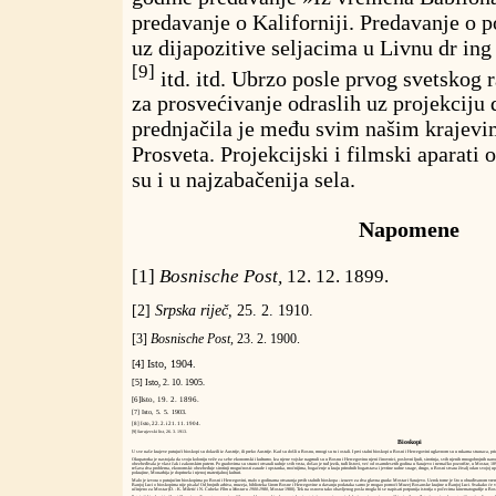
predavanje o Kaliforniji. Predavanje o p
uz dijapozitive seljacima u Livnu dr in
[9]
itd. itd. Ubrzo posle prvog svetskog 
za prosvećivanje odraslih uz projekciju 
prednjačila je među svim našim krajevi
Prosveta. Projekcijski i filmski aparati 
su i u najzabačenija sela.
Napomene
[1]
Bosnische Post,
12. 12. 1899.
[2]
Srpska riječ,
25. 2. 1910.
[3]
Bosnische Post,
23. 2. 1900.
[4] Isto, 1904.
[5] Isto, 2. 10. 1905.
[6]Isto, 19. 2. 1896.
[7] Isto, 5. 5. 1903.
[8] Isto, 22. 2. i 21. 11. 1904.
[9]
Sarajevski list,
26. 3. 1913.
Bioskopi
U sve naše krajeve putujući bioskopi su dolazili iz Austrije, ili preko Austrije. Kad su došli u Bosnu, mnogi su tu i ostali. I prvi stalni bioskopi u Bosni i Hercegovini uglavnom su u rukama stranaca, pr
Okupatorka je nastojala da svoju koloniju veže za sebe ekonomski i kulturno. Iza njene vojske nagrnuli su u Bosnu i Hercegovinu njeni činovnici, poslovni ljudi, sirotinja, svih njenih mnogobrojnih nar
obezbeđivala je vlast čak i zakonskim putem. Po gradovima su stranci otvarali radnje svih vrsta, došao je tuđ jezik, tuđi listovi, već od osamdesetih godina u Sarajevo i nemačko pozorište, u Mostar, 1
rešava dva problema, ekonomski: obezbeđuje sirotinji mogućnosti zarade i opstanka, moćnijima, bogaćenje u kraju prirodnih bogatstava i jevtine radne snage, drugo, u Bosni stvara živalj odan svojoj upra
pokrajine, Monarhija je doprinela i njenoj materijalnoj kulturi.
Malo je izvora o putujućim bioskopima po Bosni i Hercegovini, malo o godinama otvaranja prvih stalnih bioskopa - izuzev za dva glavna grada: Mostar i Sarajevo. Uzrok tome je što u obrađivanom v
Banjoj Luci o bioskopima nije pisala! Od brojnih arhiva, muzeja, biblioteka širom Bosne i Hercegovine u davanju podataka samo je mogao pomoći Muzej Bosanske krajine u Banjoj Luci. Svakako će vremen
učinjeno za Mostar (D. - K. Miletić i N. Ćubela:
Film u Mostaru 1900-1980,
Mostar 1980). Tek na osnovu tako obavljenog posla mogla bi se napisati potpunija istorija o počecima kinematografije u Bos