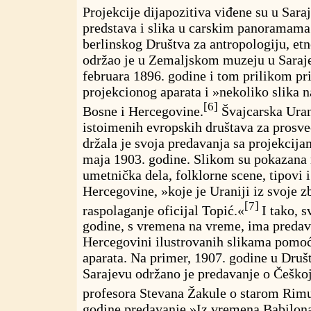
Projekcije dijapozitiva viđene su u Sara
predstava i slika u carskim panoramama
berlinskog Društva za antropologiju, etno
održao je u Zemaljskom muzeju u Saraj
februara 1896. godine i tom prilikom p
projekcionog aparata i »nekoliko slika n
[6]
Bosne i Hercegovine.
Švajcarska Uran
istoimenih evropskih društava za prosve
držala je svoja predavanja sa projekcija
maja 1903. godine. Slikom su pokazana n
umetnička dela, folklorne scene, tipovi i
Hercegovine, »koje je Uraniji iz svoje z
[7]
raspolaganje oficijal Topić.«
I tako, s
godine, s vremena na vreme, ima predav
Hercegovini ilustrovanih slikama pomo
aparata. Na primer, 1907. godine u Dr
Sarajevu održano je predavanje o Češkoj
profesora Stevana Žakule o starom Rim
godine predavanje »Iz vremena Babilona